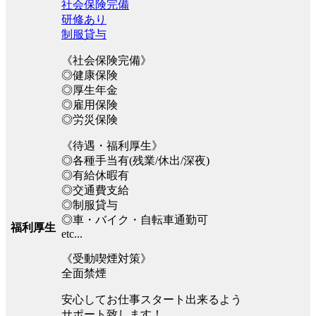
社会保険完備
研修あり
制服貸与
《社会保険完備》
◎健康保険
◎厚生年金
◎雇用保険
◎労災保険
《待遇・福利厚生》
◎各種手当有(残業/休出/深夜)
◎有給休暇有
◎交通費支給
◎制服貸与
◎車・バイク・自転車通勤可
福利厚生
etc...
《受動喫煙対策》
全面禁煙
安心してお仕事スタート出来るよう
サポート致します！