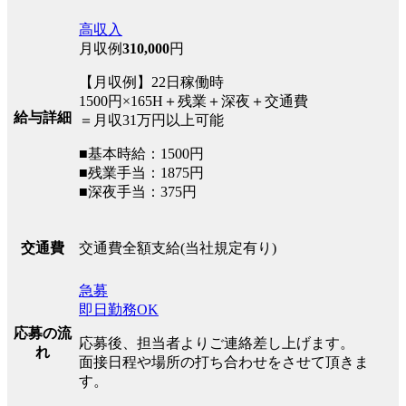
高収入
月収例
310,000
円
【月収例】22日稼働時
1500円×165H＋残業＋深夜＋交通費
給与詳細
＝月収31万円以上可能
■基本時給：1500円
■残業手当：1875円
■深夜手当：375円
交通費全額支給(当社規定有り)
交通費
急募
即日勤務OK
応募の流
応募後、担当者よりご連絡差し上げます。
れ
面接日程や場所の打ち合わせをさせて頂きま
す。