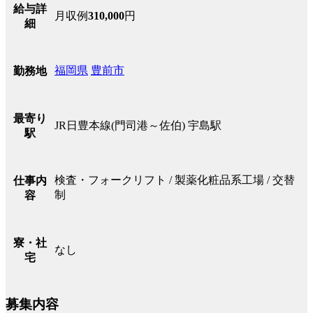
給与詳
月収例
310,000
円
細
福岡県
豊前市
勤務地
最寄り
JR日豊本線(門司港～佐伯) 宇島駅
駅
検査・フォークリフト / 製薬化粧品系工場 / 交替
仕事内
制
容
寮・社
なし
宅
募集内容