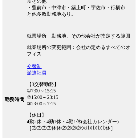
※その他
・豊前市・中津市・築上町・宇佐市・行橋市
と他多数勤務地あり。
就業場所：勤務地、その他会社が指定する範囲
就業場所の変更範囲：会社の定めるすべてのオ
フィス
交替制
派遣社員
【3交替勤務】
①7:00～15:15
②15:00～23:15
勤務時間
③23:00～7:15
【休日】
4勤2休・4勤1休・4勤1休(会社カレンダー)
［③③③③休休②②②②休①①①①休］