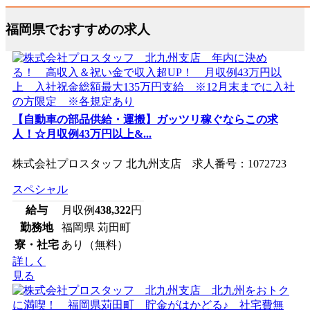
福岡県でおすすめの求人
【自動車の部品供給・運搬】ガッツリ稼ぐならこの求
人！☆月収例43万円以上&...
株式会社プロスタッフ 北九州支店 求人番号：1072723
スペシャル
給与
月収例
438,322
円
勤務地
福岡県 苅田町
寮・社宅
あり（無料）
詳しく
見る