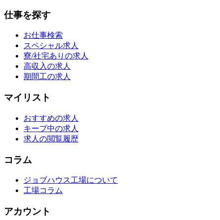
仕事を探す
お仕事検索
スペシャル求人
寮/社宅ありの求人
高収入の求人
期間工の求人
マイリスト
おすすめの求人
キープ中の求人
求人の閲覧履歴
コラム
ジョブハウス工場について
工場コラム
アカウント