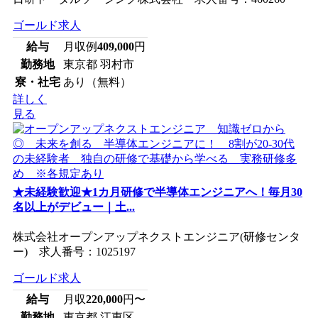
ゴールド求人
給与
月収例
409,000
円
勤務地
東京都 羽村市
寮・社宅
あり（無料）
詳しく
見る
★未経験歓迎★1カ月研修で半導体エンジニアへ！毎月30
名以上がデビュー｜土...
株式会社オープンアップネクストエンジニア(研修センタ
ー) 求人番号：1025197
ゴールド求人
給与
月収
220,000
円〜
勤務地
東京都 江東区