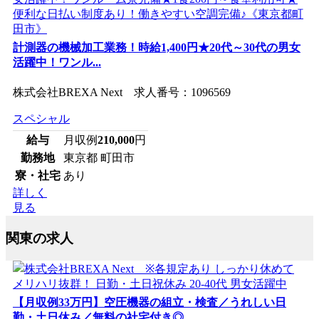
計測器の機械加工業務！時給1,400円★20代～30代の男女
活躍中！ワンル...
株式会社BREXA Next 求人番号：1096569
スペシャル
給与
月収例
210,000
円
勤務地
東京都 町田市
寮・社宅
あり
詳しく
見る
関東の求人
【月収例33万円】空圧機器の組立・検査／うれしい日
勤・土日休み／無料の社宅付き◎