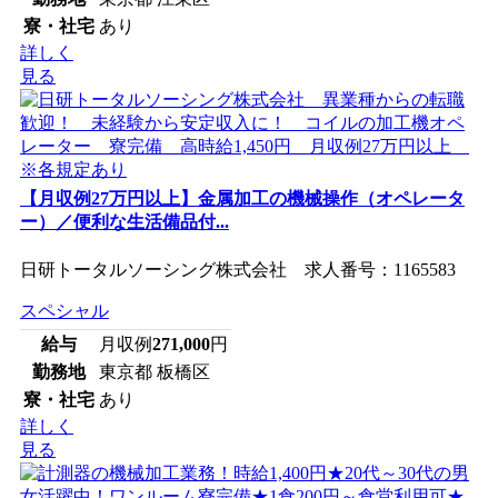
寮・社宅
あり
詳しく
見る
【月収例27万円以上】金属加工の機械操作（オペレータ
ー）／便利な生活備品付...
日研トータルソーシング株式会社 求人番号：1165583
スペシャル
給与
月収例
271,000
円
勤務地
東京都 板橋区
寮・社宅
あり
詳しく
見る