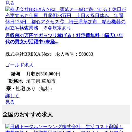
見る
月収例31万円でガッツリ稼げる！社宅費無料！幅広い年
代の男女が活躍中♪未経...
株式会社BREXA Next 求人番号：508033
ゴールド求人
給与
月収例
310,000
円
勤務地
埼玉県 草加市
寮・社宅
あり（無料）
詳しく
見る
全国のおすすめ求人