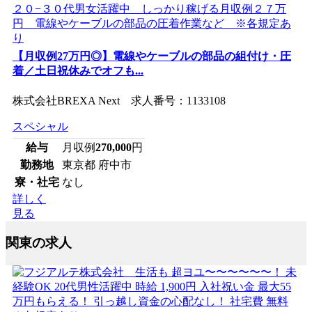
【月収例27万円◎】電線やケーブルの部品の組付け・圧
着／土日祝休みでオフも...
株式会社BREXA Next 求人番号：1133108
スペシャル
給与
月収例
270,000
円
勤務地
東京都 府中市
寮・社宅
なし
詳しく
見る
関東の求人