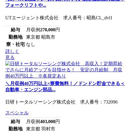
フォークリフトや...
UTエージェント株式会社 求人番号：昭島CL_dvl1
給与
月収例
270,000
円
勤務地
東京都 昭島市
寮・社宅
なし
詳しく
見る
＼月収例40万円以上×寮費無料！／ドンドン貯金できる＜
自動車・エンジン部品...
日研トータルソーシング株式会社 求人番号：732096
スペシャル
給与
月収例
403,000
円
勤務地
東京都 羽村市