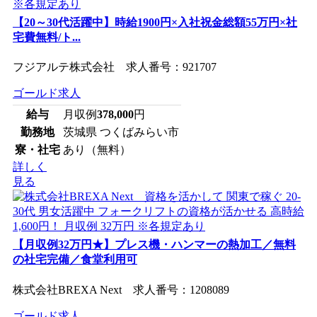
【20～30代活躍中】時給1900円×入社祝金総額55万円×社
宅費無料/ト...
フジアルテ株式会社 求人番号：921707
ゴールド求人
給与
月収例
378,000
円
勤務地
茨城県 つくばみらい市
寮・社宅
あり（無料）
詳しく
見る
【月収例32万円★】プレス機・ハンマーの熱加工／無料
の社宅完備／食堂利用可
株式会社BREXA Next 求人番号：1208089
ゴールド求人