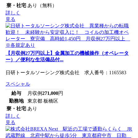
寮・社宅
あり（無料）
詳しく
見る
【月収例27万円以上】金属加工の機械操作（オペレータ
ー）／便利な生活備品付...
日研トータルソーシング株式会社 求人番号：1165583
スペシャル
給与
月収例
271,000
円
勤務地
東京都 板橋区
寮・社宅
あり
詳しく
見る