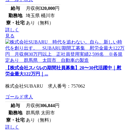
給与
月収例
320,000
円
勤務地
埼玉県 桶川市
寮・社宅
あり（無料）
詳しく
見る
【株式会社スバルの期間社員募集】20〜30代活躍中｜慰
労金最大122万円｜...
株式会社SUBARU 求人番号：757062
ゴールド求人
給与
月収例
306,844
円
勤務地
群馬県 太田市
寮・社宅
あり（無料）
詳しく