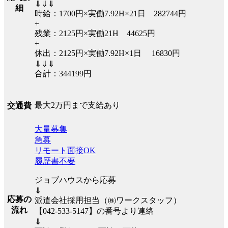
⇓⇓⇓
細
時給：1700円×実働7.92H×21日 282744円
+
残業：2125円×実働21H 44625円
+
休出：2125円×実働7.92H×1日 16830円
⇓⇓⇓
合計：344199円
最大2万円まで支給あり
交通費
大量募集
急募
リモート面接OK
履歴書不要
ジョブハウスから応募
⇓
応募の
派遣会社採用担当（㈱ワークスタッフ）
流れ
【042-533-5147】の番号より連絡
⇓