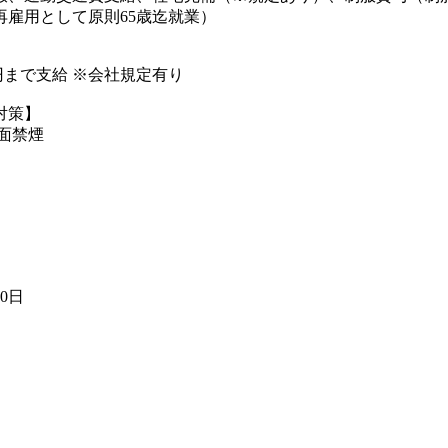
再雇用として原則65歳迄就業）
00円まで支給 ※会社規定有り
対策】
全面禁煙
30日