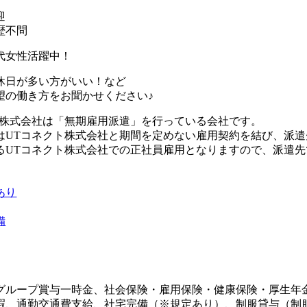
迎
歴不問
0代女性活躍中！
休日が多い方がいい！など
望の働き方をお聞かせください♪
ト株式会社は「無期雇用派遣」を行っている会社です。
はUTコネクト株式会社と期間を定めない雇用契約を結び、派
るUTコネクト株式会社での正社員雇用となりますので、派遣
あり
備
グループ賞与一時金、社会保険・雇用保険・健康保険・厚生年
暇、通勤交通費支給、社宅完備（※規定あり）、制服貸与（制