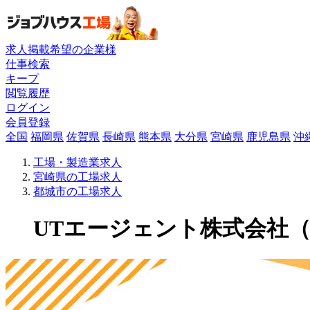
求人掲載希望の企業様
仕事検索
キープ
閲覧履歴
ログイン
会員登録
全国
福岡県
佐賀県
長崎県
熊本県
大分県
宮崎県
鹿児島県
沖
工場・製造業求人
宮崎県の工場求人
都城市の工場求人
UTエージェント株式会社（関東