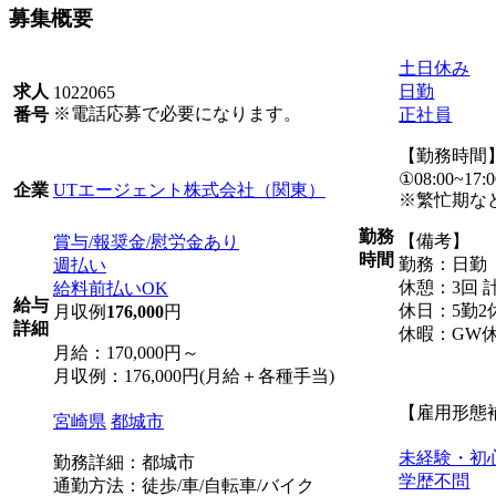
募集概要
土日休み
日勤
求人
1022065
※電話応募で必要になります。
正社員
番号
【勤務時間
①08:00~17:0
UTエージェント株式会社（関東）
企業
※繁忙期な
勤務
【備考】
賞与/報奨金/慰労金あり
時間
勤務：日勤
週払い
休憩：3回 計
給料前払いOK
給与
休日：5勤2
月収例
176,000
円
詳細
休暇：GW
月給：170,000円～
月収例：176,000円(月給＋各種手当)
【雇用形態
宮崎県
都城市
未経験・初
勤務詳細：都城市
学歴不問
通勤方法：徒歩/車/自転車/バイク