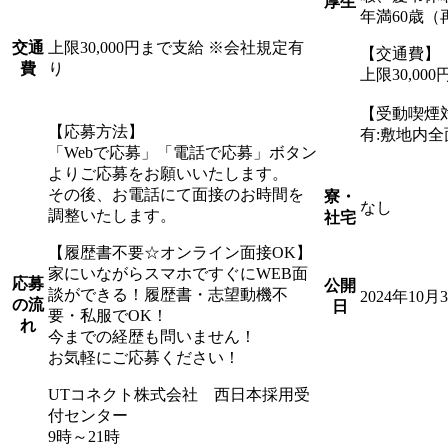
厚生
年満60歳（
上限30,000円まで支給 ※会社規定有
交通
【交通費】
り
費
上限30,0
【受動喫煙
【応募方法】
有:敷地内
「Webで応募」「電話で応募」ボタン
よりご応募をお願いいたします。
その後、お電話にて面接のお時間を
寮・
なし
調整いたします。
社宅
【履歴書不要☆オンライン面接OK】
家にいながらスマホですぐにWEB面
応募
公開
談ができる！履歴書・志望動機不
2024年10月
の流
日
要・私服でOK！
れ
今までの経歴も問いません！
お気軽にご応募ください！
UTコネクト株式会社 西日本採用受
付センター
9時～21時