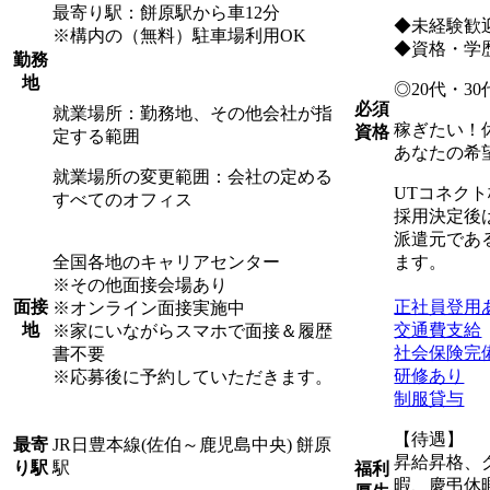
最寄り駅：餅原駅から車12分
◆未経験歓
※構内の（無料）駐車場利用OK
◆資格・学
勤務
地
◎20代・3
必須
就業場所：勤務地、その他会社が指
稼ぎたい！
資格
定する範囲
あなたの希
就業場所の変更範囲：会社の定める
UTコネク
すべてのオフィス
採用決定後
派遣元であ
全国各地のキャリアセンター
ます。
※その他面接会場あり
正社員登用
面接
※オンライン面接実施中
交通費支給
地
※家にいながらスマホで面接＆履歴
社会保険完
書不要
研修あり
※応募後に予約していただきます。
制服貸与
【待遇】
JR日豊本線(佐伯～鹿児島中央) 餅原
最寄
昇給昇格、
駅
り駅
福利
暇、慶弔休