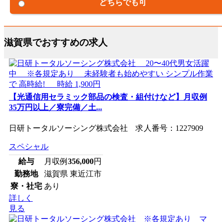
どちらでも可
滋賀県でおすすめの求人
【光通信用セラミック部品の検査・組付けなど】月収例
35万円以上／寮完備／土...
日研トータルソーシング株式会社 求人番号：1227909
スペシャル
給与
月収例
356,000
円
勤務地
滋賀県 東近江市
寮・社宅
あり
詳しく
見る