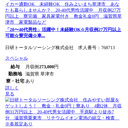
「20〜40代男性」活躍中！未経験OK☆月収例27万円以上
可能☆寮完備☆車...
日研トータルソーシング株式会社 求人番号：768713
スペシャル
給与
月収例
273,000
円
勤務地
滋賀県 草津市
寮・社宅
あり
詳しく
見る