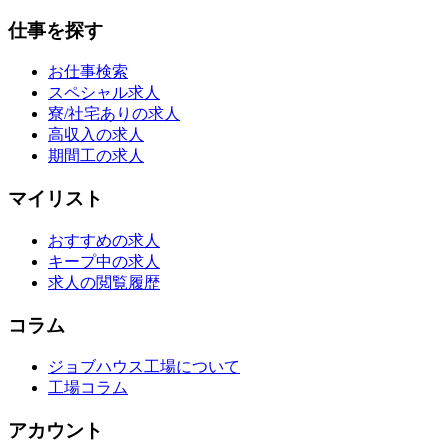
仕事を探す
お仕事検索
スペシャル求人
寮/社宅ありの求人
高収入の求人
期間工の求人
マイリスト
おすすめの求人
キープ中の求人
求人の閲覧履歴
コラム
ジョブハウス工場について
工場コラム
アカウント