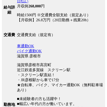
日払い
月収例
268,000
円
給与詳
細
時給1500円 ※交通費全額支給（規定あり）
【月収例】26.8万円（20日勤務＋残業20h）
交通費支給（規定有）
交通費
車通勤OK
バイク通勤OK
滋賀県 彦根市
滋賀県彦根市高宮町
近江鉄道多賀線 スクリーン駅
・スクリーン駅直結！
・JR彦根駅から車で17分
★自転車、バイク、マイカー通勤OK（無料駐車場
あり）
■未経験者の方も活躍中！
■幅広い年代の方が働いています。
勤務地