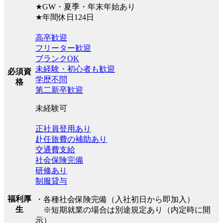
★GW・夏季・年末年始あり
★年間休日124日
高卒歓迎
フリーター歓迎
ブランクOK
未経験・初心者も歓迎
必須資
学歴不問
格
第二新卒歓迎
未経験可
正社員登用あり
赴任旅費の補助あり
交通費支給
社会保険完備
研修あり
制服貸与
福利厚
・各種社会保険完備（入社初日から即加入）
生
※短期就業の場合は別途規定あり（内定時に開
示）