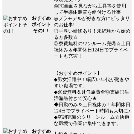
◎PC画面を見ながら工具等を使用
して半導体装置を組付ける仕事
おすすめ
◎プラモデルが好きな方にピッタリ
ポイント
のお仕事!
その1！
◎手厚い研修あり！未経験から始め
る方多数☆
◎寮費無料のワンルーム完備☆土日
祝休み＆年間休日124日でプライベ
ートも充実！
【おすすめポイント】
◆男女活躍中！幅広い年代が働きや
すい職場です。
◆寮費無料＆赴任旅費全額支給◎生
活備品付きで安心★
◆日勤のみ＆土日祝休み！年間休日
124日でプライベート時間も大切に♪
◆空調完備のクリーンルーム☆快適
な環境で作業に集中できます。
おすすめ