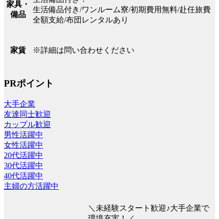
家具・
生活備品付き/ワンルーム寮/初期費用無料/赴任旅費
備品
全額支給/布団レンタルあり
※詳細は問い合わせください
家賃
PRポイント
大手企業
友達同士歓迎
カップル歓迎
男性活躍中
女性活躍中
20代活躍中
30代活躍中
40代活躍中
主婦の方活躍中
＼未経験スタート歓迎♪大手企業で
環境充実！／