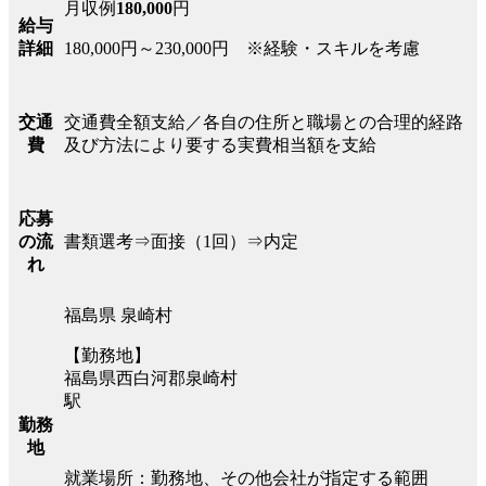
月収例
180,000
円
給与
180,000円～230,000円 ※経験・スキルを考慮
詳細
交通費全額支給／各自の住所と職場との合理的経路
交通
及び方法により要する実費相当額を支給
費
応募
書類選考⇒面接（1回）⇒内定
の流
れ
福島県 泉崎村
【勤務地】
福島県西白河郡泉崎村
駅
勤務
地
就業場所：勤務地、その他会社が指定する範囲