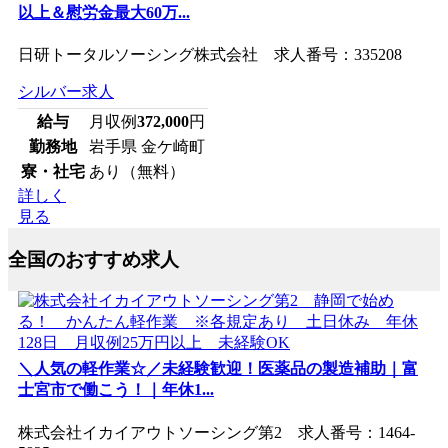
以上＆慰労金最大60万...
日研トータルソーシング株式会社 求人番号：335208
シルバー求人
給与
月収例
372,000
円
勤務地
岩手県 金ケ崎町
寮・社宅
あり（無料）
詳しく
見る
全国のおすすめ求人
＼人気の軽作業☆／未経験歓迎！医薬品の製造補助｜富
士宮市で働こう！｜年休1...
株式会社イカイアウトソーシング第2 求人番号：1464-