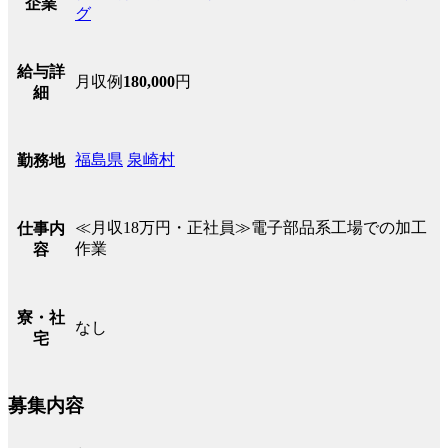
企業
グ
給与詳
月収例
180,000
円
細
福島県
泉崎村
勤務地
≪月収18万円・正社員≫電子部品系工場での加工
仕事内
作業
容
寮・社
なし
宅
募集内容