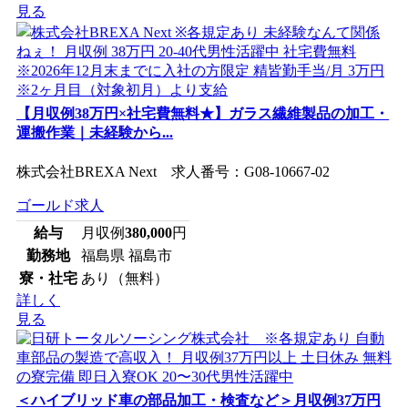
見る
【月収例38万円×社宅費無料★】ガラス繊維製品の加工・
運搬作業｜未経験から...
株式会社BREXA Next 求人番号：G08-10667-02
ゴールド求人
給与
月収例
380,000
円
勤務地
福島県 福島市
寮・社宅
あり（無料）
詳しく
見る
＜ハイブリッド車の部品加工・検査など＞月収例37万円