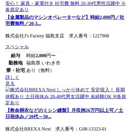
【金属製品のマシンオペレーターなど】時給2,000円／社
宅費無料／20-3...
株式会社J’s Factory 福島支店 求人番号：1227908
スペシャル
給与
時給
2,000
円〜
勤務地
福島県 いわき市
寮・社宅
あり（無料）
詳しく
見る
【救命胴衣などのミシン縫製】月収例26万円以上可／土
日祝休み／20代～50...
株式会社BREXA Next 求人番号：G08-13323-01