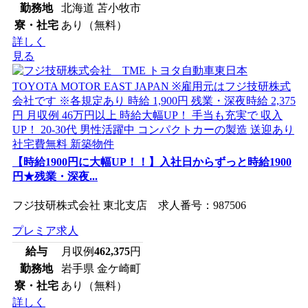
勤務地
北海道 苫小牧市
寮・社宅
あり（無料）
詳しく
見る
【時給1900円に大幅UP！！】入社日からずっと時給1900
円★残業・深夜...
フジ技研株式会社 東北支店 求人番号：987506
プレミア求人
給与
月収例
462,375
円
勤務地
岩手県 金ケ崎町
寮・社宅
あり（無料）
詳しく