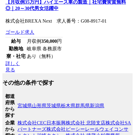
【月収例35万円】ハイエース車の製造｜社宅費実質無料
◎｜20～30代男女活躍中
株式会社BREXA Next 求人番号：G08-8917-01
ゴールド求人
給与
月収例
350,000
円
勤務地
岐阜県 各務原市
寮・社宅
あり（無料）
詳しく
見る
その他の条件で探す
都道
府県
宮城県
山形県
茨城県
栃木県
群馬県
新潟県
から
探す
企業
株式会社CEC
日本振興株式会社 北陸支店
株式会社SA
から
パートナーズ
株式会社ピーシーレールウェイコンサ