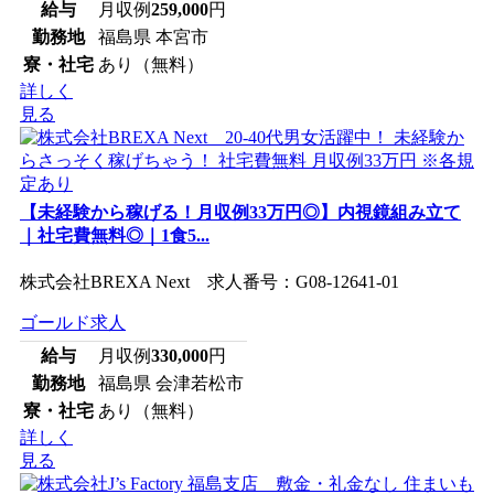
給与
月収例
259,000
円
勤務地
福島県 本宮市
寮・社宅
あり（無料）
詳しく
見る
【未経験から稼げる！月収例33万円◎】内視鏡組み立て
｜社宅費無料◎｜1食5...
株式会社BREXA Next 求人番号：G08-12641-01
ゴールド求人
給与
月収例
330,000
円
勤務地
福島県 会津若松市
寮・社宅
あり（無料）
詳しく
見る