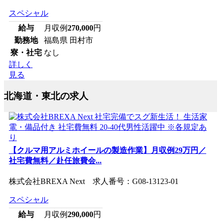
スペシャル
給与
月収例
270,000
円
勤務地
福島県 田村市
寮・社宅
なし
詳しく
見る
北海道・東北の求人
【クルマ用アルミホイールの製造作業】月収例29万円／
社宅費無料／赴任旅費会...
株式会社BREXA Next 求人番号：G08-13123-01
スペシャル
給与
月収例
290,000
円