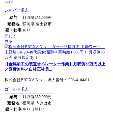
5825
シルバー求人
給与
月収例
256,000
円
勤務地
静岡県 富士宮市
寮・社宅
あり
詳しく
見る
【金属加工の装置オペレーター作業】月収例32万円以上
／寮費無料／自社正社員...
株式会社BREXA Next 求人番号：G08-4104-01
ゴールド求人
給与
月収例
330,000
円
勤務地
福岡県 うきは市
寮・社宅
あり（無料）