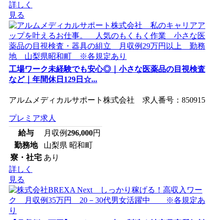
詳しく
見る
工場ワーク未経験でも安心◎｜小さな医薬品の目視検査
など｜年間休日129日☆...
アルムメディカルサポート株式会社 求人番号：850915
プレミア求人
給与
月収例
296,000
円
勤務地
山梨県 昭和町
寮・社宅
あり
詳しく
見る