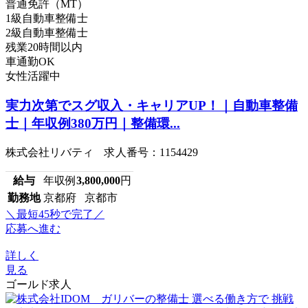
普通免許（MT）
1級自動車整備士
2級自動車整備士
残業20時間以内
車通勤OK
女性活躍中
実力次第でスグ収入・キャリアUP！｜自動車整備
士｜年収例380万円｜整備環...
株式会社リバティ 求人番号：1154429
給与
年収例
3,800,000
円
勤務地
京都府 京都市
＼最短45秒で完了／
応募へ進む
詳しく
見る
ゴールド求人