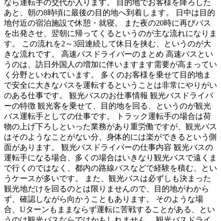
なら運転手の交代が入ります。 目的地でお客様を降ろした
あと、朝の8時頃に最後の目的地へ到着します。 日中は目的
地付近の宿泊施設で休憩・就寝。 また夜の20時に再びバス
を出発させ、翌朝に帰ってくるというのが主な流れになりま
す。 この流れを2～3回連続して休日を挟む、というのが大
きな流れです。 高速バスドライバーのまとめ 高速バスとい
うのは、訪日外国人の増加に伴いますます需要が高まってい
く分野といわれています。 多くのお客様を乗せて目的地ま
で安全に大きなバスを運転するということは非常にやりがい
のある仕事です。 観光バスのお仕事情報 観光バスドライバ
ーの特徴 観光客を乗せて、目的地を回る、というのが観光
バス運転手としての仕事です。 トラック運転手の場合は荷
物の上げ下ろしといった業務があり重労働ですが、観光バス
はそのようなことがない分、身体的には楽ができるという側
面があります。 観光バスドライバーの仕事内容 観光バスの
運転手になる場合、多くの場合はいきなり観光バスで遠くま
で行くのではなく、都内の路線バスなどで経験を積む、とい
うケースが多いです。 また、観光バスは必ずしも決まった
観光地だけを回るのとは限りませんので、目的地がわから
ず、確認しながら向かうこともあります。 そのような場
合、Uターンもままならず運転に苦戦することがある、とい
うのは観光バスならではかもしれません。 観光バスドライ