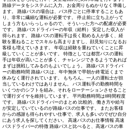
路線データをシステムに入力、お金周りもぬかりなく準備し
ます。 路線バスの場合は、バス停ごとに停車することもあ
り、非常に繊細な運転が必要です。 停止前に立ち上がって
しまう方もいらっしゃるので、そういった方への配慮が必要
です。 路線バスドライバーの年収（給料） 安定した収入が
得られます。 路線バスの運転手は長く勤める人が多く、経
験を重ねることでスキルも高まりますし、顔見知りになるお
客様も増えていきます。 年収は経験を重ねていくことに昇
級していくことが多いです。 特徴としては都営バスの運転
手は年収が高いことが多く、チャレンジできるようであれば
まずは挑戦してみるのもよいでしょう。 路線バスドライバ
ーの勤務時間 路線バスは、年中無休で早朝か終電近くまで
休みなく運行されています。 もちろん、一人の運転士が担
当しているわけではありません。 バス運転手の勤務時間を
いくつかのシフトを組み、それをローテーションさせること
で運行ダイヤを維持しています。 平均勤務時間は8時間程度
です。 路線バスドライバーのまとめ 比較的、働き方や給与
が安定していているのが路線バスの仕事です。 またお客様
からの感謝も得られやすい仕事で、求人も多いのでぜひ自分
にあう求人を探してください。 高速バスのお仕事情報 高速
バスドライバーの特徴 路線バスと比べると、高速バスの車