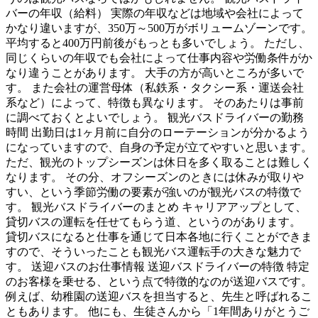
バーの年収（給料） 実際の年収などは地域や会社によって
かなり違いますが、350万～500万がボリュームゾーンです。
平均すると400万円前後がもっとも多いでしょう。 ただし、
同じくらいの年収でも会社によって仕事内容や労働条件がか
なり違うことがあります。 大手の方が高いところが多いで
す。 また会社の運営母体（私鉄系・タクシー系・運送会社
系など）によって、特徴も異なります。 そのあたりは事前
に調べておくとよいでしょう。 観光バスドライバーの勤務
時間 出勤日は1ヶ月前に自分のローテーションが分かるよう
になっていますので、自身の予定が立てやすいと思います。
ただ、観光のトップシーズンは休日を多く取ることは難しく
なります。 その分、オフシーズンのときには休みが取りや
すい、という季節労働の要素が強いのが観光バスの特徴で
す。 観光バスドライバーのまとめ キャリアアップとして、
貸切バスの運転を任せてもらう道、というのがあります。
貸切バスになると仕事を通じて日本各地に行くことができま
すので、そういったことも観光バス運転手の大きな魅力で
す。 送迎バスのお仕事情報 送迎バスドライバーの特徴 特定
のお客様を乗せる、という点で特徴的なのが送迎バスです。
例えば、幼稚園の送迎バスを担当すると、先生と呼ばれるこ
ともあります。 他にも、生徒さんから「1年間ありがとうご