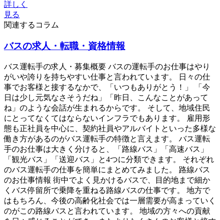
詳しく
見る
関連するコラム
バスの求人・転職・資格情報
バス運転手の求人・募集概要 バスの運転手のお仕事はやり
がいや誇りを持ちやすい仕事と言われています。 日々の仕
事でお客様と接するなかで、「いつもありがとう！」 「今
日は少し元気なさそうだね」「昨日、こんなことがあって
ね」のような会話が生まれるからです。 そして、地域住民
にとってなくてはならないインフラでもあります。 雇用形
態も正社員を中心に、契約社員やアルバイトといった多様な
働き方があるのがバス運転手の特徴と言えます。 バス運転
手のお仕事は大きく分けると、「路線バス」「高速バス」
「観光バス」「送迎バス」と4つに分類できます。 それぞれ
のバス運転手の仕事を簡単にまとめてみました。 路線バス
のお仕事情報 街中でよく見かけるバスで、目的地まで細か
くバス停留所で乗降を重ねる路線バスの仕事です。 地方で
はもちろん、今後の高齢化社会では一層需要が高まっていく
のがこの路線バスと言われています。 地域の方々への貢献