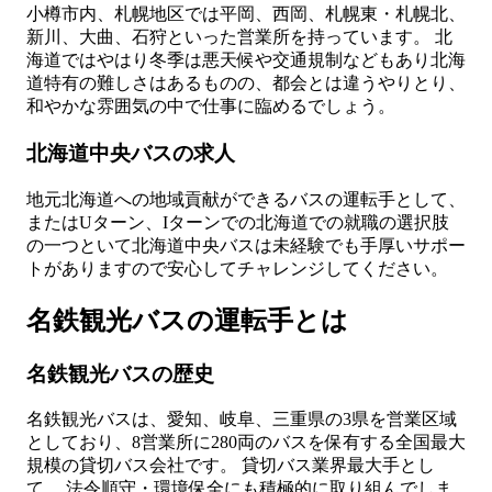
小樽市内、札幌地区では平岡、西岡、札幌東・札幌北、
新川、大曲、石狩といった営業所を持っています。 北
海道ではやはり冬季は悪天候や交通規制などもあり北海
道特有の難しさはあるものの、都会とは違うやりとり、
和やかな雰囲気の中で仕事に臨めるでしょう。
北海道中央バスの求人
地元北海道への地域貢献ができるバスの運転手として、
またはUターン、Iターンでの北海道での就職の選択肢
の一つといて北海道中央バスは未経験でも手厚いサポー
トがありますので安心してチャレンジしてください。
名鉄観光バスの運転手とは
名鉄観光バスの歴史
名鉄観光バスは、愛知、岐阜、三重県の3県を営業区域
としており、8営業所に280両のバスを保有する全国最大
規模の貸切バス会社です。 貸切バス業界最大手とし
て、 法令順守・環境保全にも積極的に取り組んでしま