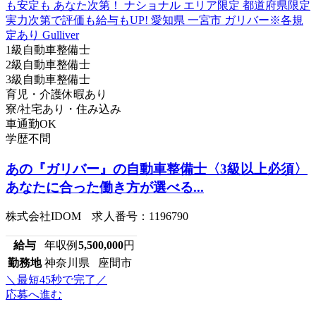
1級自動車整備士
2級自動車整備士
3級自動車整備士
育児・介護休暇あり
寮/社宅あり・住み込み
車通勤OK
学歴不問
あの『ガリバー』の自動車整備士〈3級以上必須〉
あなたに合った働き方が選べる...
株式会社IDOM 求人番号：1196790
給与
年収例
5,500,000
円
勤務地
神奈川県 座間市
＼最短45秒で完了／
応募へ進む