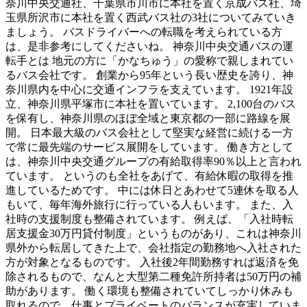
奈川中央交通社、千葉県市川市に本社を置く京成バス社、埼
玉県所沢市に本社を置く西武バス社の3社についてみていき
ましょう。 バスドライバーへの転職を考えられている方
は、是非参考にしてくださいね。 神奈川中央交通バスの運
転手とは 地元の方に「かなちゅう」の愛称で親しまれてい
るバス会社です。 創業から95年という長い歴史を誇り、神
奈川県内を中心に交通インフラを支えています。 1921年設
立、神奈川県平塚市に本社を置いています。 2,100台のバス
を保有し、神奈川県のほぼ全域と東京都の一部に路線を展
開。 日本最大級のバス会社として堅実な経営に続ける一方
で常に最先端のサービス展開をしています。 働き方として
は、神奈川中央交通グループの有給取得率90％以上と言われ
ています。 というのも全社をあげて、有給休暇の取得を推
進しているためです。 中には休日とあわせて5連休を取る人
もいて、毎年海外旅行に行っている人もいます。 また、入
社時の支援制度も整備されています。 例えば、「入社時転
居支援金30万円貸付制度」というものがあり、これは神奈川
県外から転居してきた上で、会社指定の勤務地へ入社された
方が対象となるものです。 入社後2年間勤務すれば返済を免
除されるもので、なんと大型第二種免許所持者は50万円の補
助があります。 働く環境も整備されていてしっかり休みも
取れるので、仕事とプライベートのバランスが充実していま