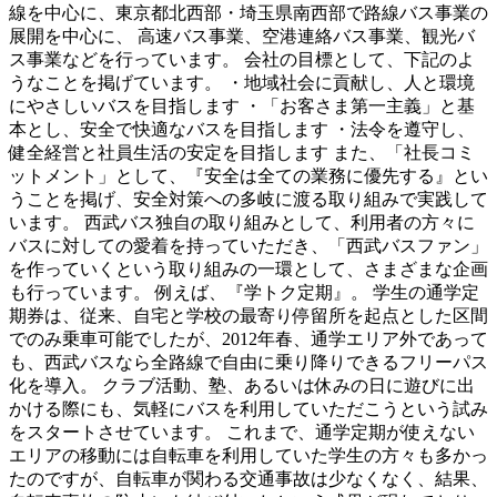
線を中心に、東京都北西部・埼玉県南西部で路線バス事業の
展開を中心に、 高速バス事業、空港連絡バス事業、観光バ
ス事業などを行っています。 会社の目標として、下記のよ
うなことを掲げています。 ・地域社会に貢献し、人と環境
にやさしいバスを目指します ・「お客さま第一主義」と基
本とし、安全で快適なバスを目指します ・法令を遵守し、
健全経営と社員生活の安定を目指します また、「社長コミ
ットメント」として、『安全は全ての業務に優先する』とい
うことを掲げ、安全対策への多岐に渡る取り組みで実践して
います。 西武バス独自の取り組みとして、利用者の方々に
バスに対しての愛着を持っていただき、「西武バスファン」
を作っていくという取り組みの一環として、さまざまな企画
も行っています。 例えば、『学トク定期』。 学生の通学定
期券は、従来、自宅と学校の最寄り停留所を起点とした区間
でのみ乗車可能でしたが、2012年春、通学エリア外であって
も、西武バスなら全路線で自由に乗り降りできるフリーパス
化を導入。 クラブ活動、塾、あるいは休みの日に遊びに出
かける際にも、気軽にバスを利用していただこうという試み
をスタートさせています。 これまで、通学定期が使えない
エリアの移動には自転車を利用していた学生の方々も多かっ
たのですが、自転車が関わる交通事故は少なくなく、結果、