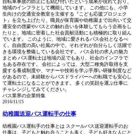
自転車事故の防止にも結び付いたという成果が現れており、
地域のインフラとして機能しています。 この他にも、小学
生向けの交通安全教室を主催する『こども応援プロジェク
ト』を立ち上げたり、職員が保育園や幼稚園まで出向いて交
通安全の啓蒙やバスとの触れ合いを体験してもらう企画をし
たりと、地域に密着した社会貢献活動にも積極的に取り組ん
でいます。 このように、地域に愛されるバス会社となるべ
く、自由度の高い社風の中で、それぞれが自分らしく活躍で
きる環境を整備している会社です。 バス会社の求人の魅力
まとめ バス運転士は地域の足でもあり、社会のインフラで
もある存在です。 会社によっては、大型二種免許取得を支
援する養成制度や、マナーや技術を学ぶ手厚い研修制度など
があるので、未経験からバスドライバーへの転職でも安心し
て運転士になることができます。 多くの笑顔を運ぶ仕事に
チャレンジしてみてください。
バス業界の企業特集
2016/11/15
幼稚園送迎バス運転手の仕事
幼稚園バス運転手の仕事とは スクールバス送迎運転手のお
仕事は、子どもと触れ合うことも多く、子ども好きな人にと