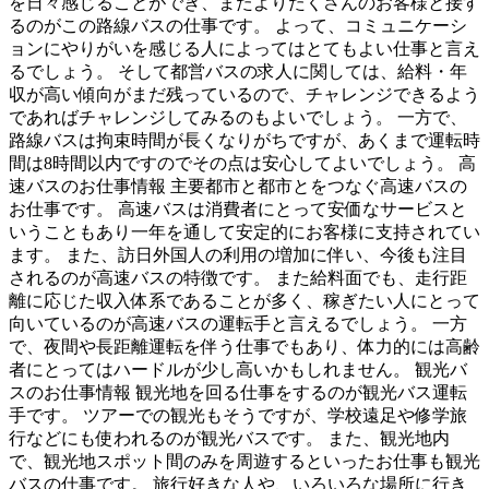
を日々感じることができ、またよりたくさんのお客様と接す
るのがこの路線バスの仕事です。 よって、コミュニケーシ
ョンにやりがいを感じる人によってはとてもよい仕事と言え
るでしょう。 そして都営バスの求人に関しては、給料・年
収が高い傾向がまだ残っているので、チャレンジできるよう
であればチャレンジしてみるのもよいでしょう。 一方で、
路線バスは拘束時間が長くなりがちですが、あくまで運転時
間は8時間以内ですのでその点は安心してよいでしょう。 高
速バスのお仕事情報 主要都市と都市とをつなぐ高速バスの
お仕事です。 高速バスは消費者にとって安価なサービスと
いうこともあり一年を通して安定的にお客様に支持されてい
ます。 また、訪日外国人の利用の増加に伴い、今後も注目
されるのが高速バスの特徴です。 また給料面でも、走行距
離に応じた収入体系であることが多く、稼ぎたい人にとって
向いているのが高速バスの運転手と言えるでしょう。 一方
で、夜間や長距離運転を伴う仕事でもあり、体力的には高齢
者にとってはハードルが少し高いかもしれません。 観光バ
スのお仕事情報 観光地を回る仕事をするのが観光バス運転
手です。 ツアーでの観光もそうですが、学校遠足や修学旅
行などにも使われるのが観光バスです。 また、観光地内
で、観光地スポット間のみを周遊するといったお仕事も観光
バスの仕事です。 旅行好きな人や、いろいろな場所に行き