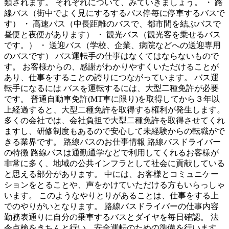
類されます。 それぞれについて、みていきましょう。 ・ 路
線バス（街中でよく見にするするバス停毎に停車するバスで
す） ・ 高速バス（中長距離のバスで、都市間を結ぶバスで
昼便と夜便があります） ・ 観光バス（観光客を乗せるバス
です。） ・ 送迎バス（学校、企業、病院などへの送迎専用
のバスです） バス運転手の仕事はなくてはならないもので
す。 お客様からの、感謝がわかりやすくいただけることが
あり、仕事をすることの誇りにつながっています。 バス運
転手になるには バスを運転するには、大型二種免許が必要
です。 普通自動車免許(MT車に限り)を取得してから３年以
上経過すると、大型二種免許を取得する権利が発生します。
多くの会社では、会社負担で大型二種免許を取得させてくれ
ますし、研修制度もあるので安心して未経験からの転職がで
きる業界です。 路線バスのお仕事情報 路線バスドライバー
の特徴 路線バスは通勤通学などで利用してくれるお客様が
非常に多く、地域の公共インフラとして社会に貢献している
と思える部分があります。 中には、お客様とコミュニケー
ションをとることや、声をかけていただける方もいらっしゃ
います。 このようなやりとりがあることは、仕事をする上
でのやりがいとなります。 路線バスドライバーの仕事内容
勤務表通りに自分の乗車するバスとダイヤを毎日確認。 法
令点検をきちんと行い、安全運転のための準備を行います。