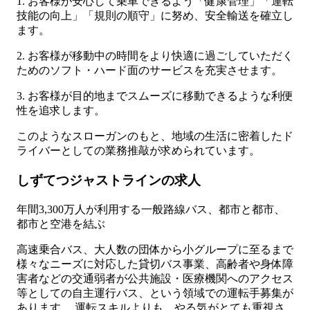
1. お客様が安心して乗車できるよう「健康管理」「運転
技能の向上」「規則の順守」に努め、安全輸送を確立し
ます。
2. お客様が移動中の時間をより快適に過ごしていただく
ためのソフト・ハード面のサービスを充実させます。
3. お客様が目的地までスムーズに移動できるような利便
性を追求します。
このようなスローガンのもと、地域の生活に密着したド
ライバーとしての業務推敲が求められています。
しずてつジャストラインの求人
年間3,300万人が利用する一般路線バス、都市と都市、
都市と空港を結ぶ
高速乗合バス、大人数の団体から小グループに至るまで
様々なニーズに対応した貸切バス事業、高齢者や身体障
害者などの交通弱者が公共施設・医療機関へのアクセス
等としての自主運行バス、という領域での運転手募集が
あります。 運転スキルよりも、やる気がとても重視さ