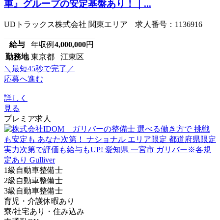
車』グループの安定基盤あり！｜...
UDトラックス株式会社 関東エリア 求人番号：1136916
給与
年収例
4,000,000
円
勤務地
東京都 江東区
＼最短45秒で完了／
応募へ進む
詳しく
見る
プレミア求人
1級自動車整備士
2級自動車整備士
3級自動車整備士
育児・介護休暇あり
寮/社宅あり・住み込み