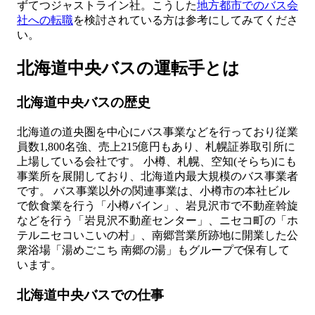
ずてつジャストライン社。こうした
地方都市でのバス会
社への転職
を検討されている方は参考にしてみてくださ
い。
北海道中央バスの運転手とは
北海道中央バスの歴史
北海道の道央圏を中心にバス事業などを行っており従業
員数1,800名強、売上215億円もあり、札幌証券取引所に
上場している会社です。 小樽、札幌、空知(そらち)にも
事業所を展開しており、北海道内最大規模のバス事業者
です。 バス事業以外の関連事業は、小樽市の本社ビル
で飲食業を行う「小樽バイン」、岩見沢市で不動産斡旋
などを行う「岩見沢不動産センター」、ニセコ町の「ホ
テルニセコいこいの村」、南郷営業所跡地に開業した公
衆浴場「湯めごこち 南郷の湯」もグループで保有して
います。
北海道中央バスでの仕事