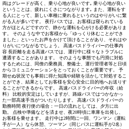
両はグレードが高く、乗り心地が良いです｡ 乗り心地が良い
ということは、疲れにくさにつながります｡ また、運転をす
る人にとって、新しい車種に乗れるというのはやりがいに繋
がる人が多いです。 夜行バスでは、お客様は寝られている
方がほとんどですので、静かな運転を心がける必要がありま
す。 そのような中でお客様から「ゆっくり休むことができ
ました」といったお声をかけて頂けることがあり、それはや
りがいにつながるでしょう。 高速バスドライバーの仕事内
容 長距離を走る高速バスでは、運行中に様々なトラブルに
遭遇することがあります。 そのような事態でも円滑に対処
するためには、同僚の乗務員、整備士、運行管理者等と日頃
からコミュニケーションをとっておくことが重要です。 予
期せぬ状況でも事前に得た知識や経験を活かして対処するこ
とができ、結果としてお客様を安心安全に目的地へお送りす
ることができるからです。 高速バスドライバーの年収（給
料） 比較的安定はしていますが、路線バスではつかなかっ
た一部高速手当がついたりします。 高速バスドライバーの
勤務時間 夜行便の場合：一日の流れとしては、夕方に出
勤。 点検や準備などを済ませ、夜20時頃に車庫を出発し、
お客様を乗せます。 走行中は2時間に一回、ワンマン（運転
手が一人）なら休憩、ツーマン（同じバスに運転手が2名）