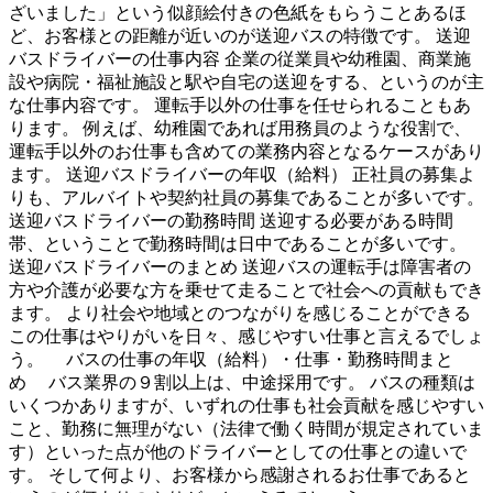
ざいました」という似顔絵付きの色紙をもらうことあるほ
ど、お客様との距離が近いのが送迎バスの特徴です。 送迎
バスドライバーの仕事内容 企業の従業員や幼稚園、商業施
設や病院・福祉施設と駅や自宅の送迎をする、というのが主
な仕事内容です。 運転手以外の仕事を任せられることもあ
ります。 例えば、幼稚園であれば用務員のような役割で、
運転手以外のお仕事も含めての業務内容となるケースがあり
ます。 送迎バスドライバーの年収（給料） 正社員の募集よ
りも、アルバイトや契約社員の募集であることが多いです。
送迎バスドライバーの勤務時間 送迎する必要がある時間
帯、ということで勤務時間は日中であることが多いです。
送迎バスドライバーのまとめ 送迎バスの運転手は障害者の
方や介護が必要な方を乗せて走ることで社会への貢献もでき
ます。 より社会や地域とのつながりを感じることができる
この仕事はやりがいを日々、感じやすい仕事と言えるでしょ
う。 バスの仕事の年収（給料）・仕事・勤務時間まと
め バス業界の９割以上は、中途採用です。 バスの種類は
いくつかありますが、いずれの仕事も社会貢献を感じやすい
こと、勤務に無理がない（法律で働く時間が規定されていま
す）といった点が他のドライバーとしての仕事との違いで
す。 そして何より、お客様から感謝されるお仕事であると