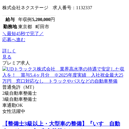
株式会社ネクステージ 求人番号：1132337
給与
年収例
5,200,000
円
勤務地
東京都 町田市
＼最短45秒で完了／
応募へ進む
詳しく
見る
プレミア求人
普通免許（MT）
2級自動車整備士
3級自動車整備士
車通勤OK
女性活躍中
【整備士3級以上・大型車の整備】『いすゞ自動