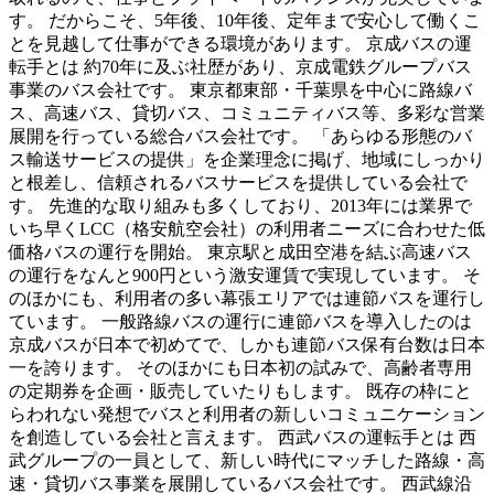
す。 だからこそ、5年後、10年後、定年まで安心して働くこ
とを見越して仕事ができる環境があります。 京成バスの運
転手とは 約70年に及ぶ社歴があり、京成電鉄グループバス
事業のバス会社です。 東京都東部・千葉県を中心に路線バ
ス、高速バス、貸切バス、コミュニティバス等、多彩な営業
展開を行っている総合バス会社です。 「あらゆる形態のバ
ス輸送サービスの提供」を企業理念に掲げ、地域にしっかり
と根差し、信頼されるバスサービスを提供している会社で
す。 先進的な取り組みも多くしており、2013年には業界で
いち早くLCC（格安航空会社）の利用者ニーズに合わせた低
価格バスの運行を開始。 東京駅と成田空港を結ぶ高速バス
の運行をなんと900円という激安運賃で実現しています。 そ
のほかにも、利用者の多い幕張エリアでは連節バスを運行し
ています。 一般路線バスの運行に連節バスを導入したのは
京成バスが日本で初めてで、しかも連節バス保有台数は日本
一を誇ります。 そのほかにも日本初の試みで、高齢者専用
の定期券を企画・販売していたりもします。 既存の枠にと
らわれない発想でバスと利用者の新しいコミュニケーション
を創造している会社と言えます。 西武バスの運転手とは 西
武グループの一員として、新しい時代にマッチした路線・高
速・貸切バス事業を展開しているバス会社です。 西武線沿