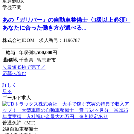
車通勤OK
学歴不問
あの『ガリバー』の自動車整備士〈3級以上必須〉
あなたに合った働き方が選べる...
株式会社IDOM 求人番号：1196787
給与
年収例
5,500,000
円
勤務地
千葉県 習志野市
＼最短45秒で完了／
応募へ進む
詳しく
見る
ゴールド求人
普通免許（MT）
2級自動車整備士