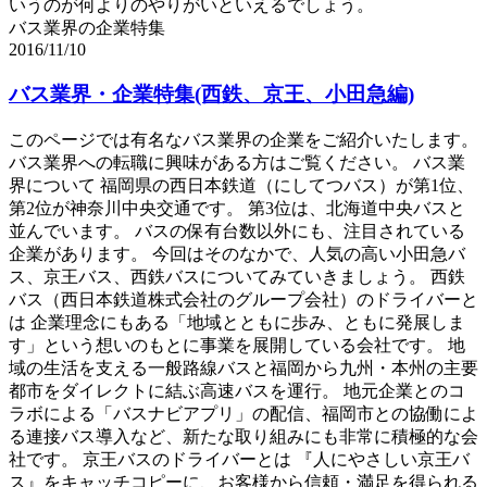
いうのが何よりのやりがいといえるでしょう。
バス業界の企業特集
2016/11/10
バス業界・企業特集(西鉄、京王、小田急編)
このページでは有名なバス業界の企業をご紹介いたします。
バス業界への転職に興味がある方はご覧ください。 バス業
界について 福岡県の西日本鉄道（にしてつバス）が第1位、
第2位が神奈川中央交通です。 第3位は、北海道中央バスと
並んでいます。 バスの保有台数以外にも、注目されている
企業があります。 今回はそのなかで、人気の高い小田急バ
ス、京王バス、西鉄バスについてみていきましょう。 西鉄
バス（西日本鉄道株式会社のグループ会社）のドライバーと
は 企業理念にもある「地域とともに歩み、ともに発展しま
す」という想いのもとに事業を展開している会社です。 地
域の生活を支える一般路線バスと福岡から九州・本州の主要
都市をダイレクトに結ぶ高速バスを運行。 地元企業とのコ
ラボによる「バスナビアプリ」の配信、福岡市との協働によ
る連接バス導入など、新たな取り組みにも非常に積極的な会
社です。 京王バスのドライバーとは 『人にやさしい京王バ
ス』をキャッチコピーに、お客様から信頼・満足を得られる