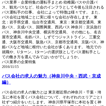
バス業界・企業特集の運転手まとめ 幼稚園バスや介護バ
ス、観光バスなど、社会のインフラとして今後も注目される
バス運転手の仕事。 会社によって特徴は様々です。 また、
バス会社は地域ごとに実に様々な会社が存在します。 東
北：岩手県交通、仙台市交通局、 東京：東京都交通局、東
急バス、京成バス、国際興業、西武バス 神奈川：京浜急行
バス、神奈川中央交通、横浜市交通局、 その他にも、名古
屋市交通局、名鉄バス、しずてつジャストライン、三重交
通、大阪市交通局、阪急バス、京都市交通局、京阪バス、神
姫バスなど地域に根付いた会社が多くあります。 地元での
就職や、Uターン、Iターンの選択肢としてバス運転手とし
ての働き方を選んでみてはいかがでしょうか。
バス業界の企業特集
2016/11/15
バス会社の求人の魅力（神奈川中央・西武・京成
編）
バス会社の求人の魅力とは 東京都近県の神奈川・千葉・埼
玉に本社を置くバス会社について、それぞれのエリアごと1
社ずつ紹介をいたします。 神奈川県平塚市に本社を置く神