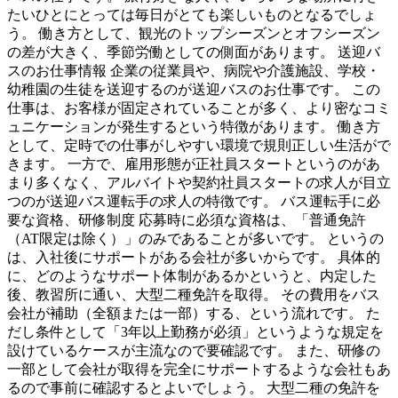
たいひとにとっては毎日がとても楽しいものとなるでしょ
う。 働き方として、観光のトップシーズンとオフシーズン
の差が大きく、季節労働としての側面があります。 送迎バ
スのお仕事情報 企業の従業員や、病院や介護施設、学校・
幼稚園の生徒を送迎するのが送迎バスのお仕事です。 この
仕事は、お客様が固定されていることが多く、より密なコミ
ュニケーションが発生するという特徴があります。 働き方
として、定時での仕事がしやすい環境で規則正しい生活がで
きます。 一方で、雇用形態が正社員スタートというのがあ
まり多くなく、アルバイトや契約社員スタートの求人が目立
つのが送迎バス運転手の求人の特徴です。 バス運転手に必
要な資格、研修制度 応募時に必須な資格は、「普通免許
（AT限定は除く）」のみであることが多いです。 というの
は、入社後にサポートがある会社が多いからです。 具体的
に、どのようなサポート体制があるかというと、内定した
後、教習所に通い、大型二種免許を取得。 その費用をバス
会社が補助（全額または一部）する、という流れです。 た
だし条件として「3年以上勤務が必須」というような規定を
設けているケースが主流なので要確認です。 また、研修の
一部として会社が取得を完全にサポートするような会社もあ
るので事前に確認するとよいでしょう。 大型二種の免許を