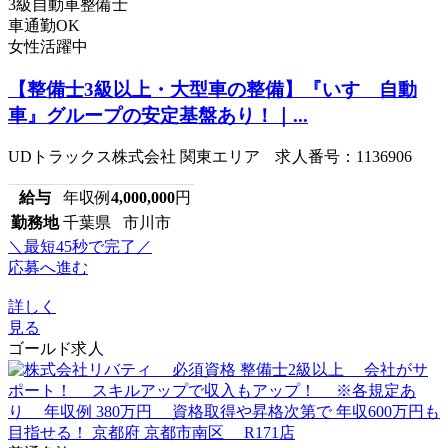
3級自動車整備士
車通勤OK
女性活躍中
【整備士3級以上・大型車の整備】『いすゞ自動
車』グループの安定基盤あり！｜...
UDトラックス株式会社 関東エリア 求人番号：1136906
給与
年収例
4,000,000
円
勤務地
千葉県 市川市
＼最短45秒で完了／
応募へ進む
詳しく
見る
ゴールド求人