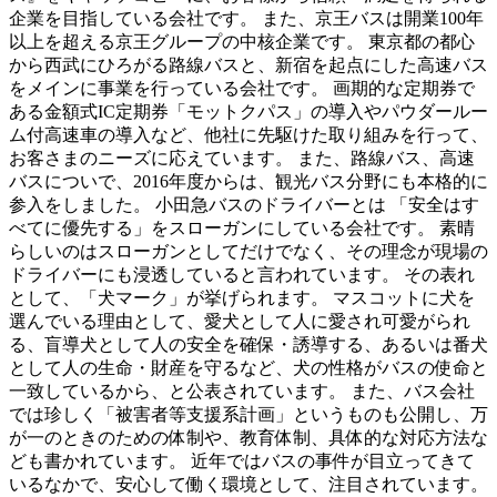
企業を目指している会社です。 また、京王バスは開業100年
以上を超える京王グループの中核企業です。 東京都の都心
から西武にひろがる路線バスと、新宿を起点にした高速バス
をメインに事業を行っている会社です。 画期的な定期券で
ある金額式IC定期券「モットクパス」の導入やパウダールー
ム付高速車の導入など、他社に先駆けた取り組みを行って、
お客さまのニーズに応えています。 また、路線バス、高速
バスについで、2016年度からは、観光バス分野にも本格的に
参入をしました。 小田急バスのドライバーとは 「安全はす
べてに優先する」をスローガンにしている会社です。 素晴
らしいのはスローガンとしてだけでなく、その理念が現場の
ドライバーにも浸透していると言われています。 その表れ
として、「犬マーク」が挙げられます。 マスコットに犬を
選んでいる理由として、愛犬として人に愛され可愛がられ
る、盲導犬として人の安全を確保・誘導する、あるいは番犬
として人の生命・財産を守るなど、犬の性格がバスの使命と
一致しているから、と公表されています。 また、バス会社
では珍しく「被害者等支援系計画」というものも公開し、万
が一のときのための体制や、教育体制、具体的な対応方法な
ども書かれています。 近年ではバスの事件が目立ってきて
いるなかで、安心して働く環境として、注目されています。