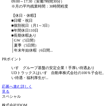
09:00～17:30（実働7時間30分）
※月の平均残業時間：30時間程度
【休日・休暇】
■日曜・祝日
■個別祝日（月1～3日）
■年間休日110日
■長期休暇あり
│GW（5日間）
│夏季（5日間）
│年末年始休暇（6日間...
PRポイント
いすゞグループ基盤の安定企業！手厚い待遇あり
UDトラックスはいすゞ自動車株式会社の100％子会
い待遇・福利厚生が...
応募へ進む
詳しく
見る
スペシャル
株式会社IDOM