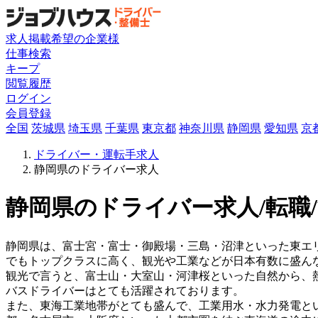
求人掲載希望の企業様
仕事検索
キープ
閲覧履歴
ログイン
会員登録
全国
茨城県
埼玉県
千葉県
東京都
神奈川県
静岡県
愛知県
京
ドライバー・運転手求人
静岡県のドライバー求人
静岡県のドライバー求人/転職
静岡県は、富士宮・富士・御殿場・三島・沼津といった東エ
でもトップクラスに高く、観光や工業などが日本有数に盛ん
観光で言うと、富士山・大室山・河津桜といった自然から、
バスドライバーはとても活躍されております。
また、東海工業地帯がとても盛んで、工業用水・水力発電と