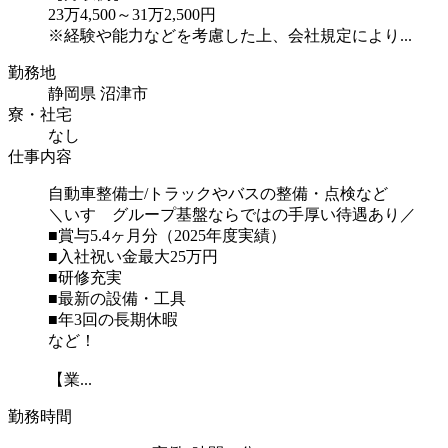
23万4,500～31万2,500円
※経験や能力などを考慮した上、会社規定により...
勤務地
静岡県 沼津市
寮・社宅
なし
仕事内容
自動車整備士/トラックやバスの整備・点検など
＼いすゞグループ基盤ならではの手厚い待遇あり／
■賞与5.4ヶ月分（2025年度実績）
■入社祝い金最大25万円
■研修充実
■最新の設備・工具
■年3回の長期休暇
など！
【業...
勤務時間