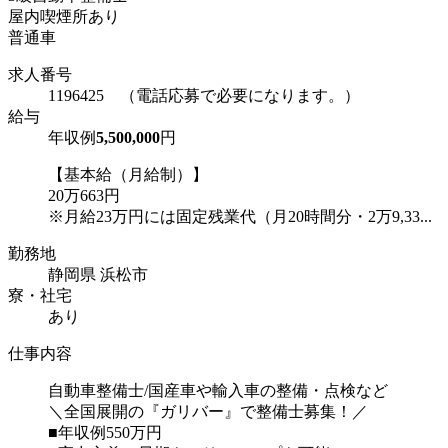
屋内喫煙所あり
普通車
求人番号
1196425 （電話応募で必要になります。）
給与
年収例
5,500,000
円
【基本給（月給制）】
20万663円
※月給23万円には固定残業代（月20時間分・2万9,33...
勤務地
静岡県 浜松市
寮・社宅
あり
仕事内容
自動車整備士/国産車や輸入車の整備・点検など
＼全国展開の『ガリバー』で整備士募集！／
■年収例550万円