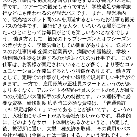
スのお仕事情報 観光地を回る仕事をするのが観光バス運転
手です。 ツアーでの観光もそうですが、学校遠足や修学旅
行などにも使われるのが観光バスです。 また、観光地内
で、観光地スポット間のみを周遊するといったお仕事も観光
バスの仕事です。 旅行好きな人や、いろいろな場所に行き
たいひとにとっては毎日がとても楽しいものとなるでしょ
う。 働き方として、観光のトップシーズンとオフシーズン
の差が大きく、季節労働としての側面があります。 送迎バ
スのお仕事情報 企業の従業員や、病院や介護施設、学校・
幼稚園の生徒を送迎するのが送迎バスのお仕事です。 この
仕事は、お客様が固定されていることが多く、より密なコミ
ュニケーションが発生するという特徴があります。 働き方
として、定時での仕事がしやすい環境で規則正しい生活がで
きます。 一方で、雇用形態が正社員スタートというのがあ
まり多くなく、アルバイトや契約社員スタートの求人が目立
つのが送迎バス運転手の求人の特徴です。 バス運転手に必
要な資格、研修制度 応募時に必須な資格は、「普通免許
（AT限定は除く）」のみであることが多いです。 というの
は、入社後にサポートがある会社が多いからです。 具体的
に、どのようなサポート体制があるかというと、内定した
後、教習所に通い、大型二種免許を取得。 その費用をバス
会社が補助（全額または一部）する、という流れです。 た