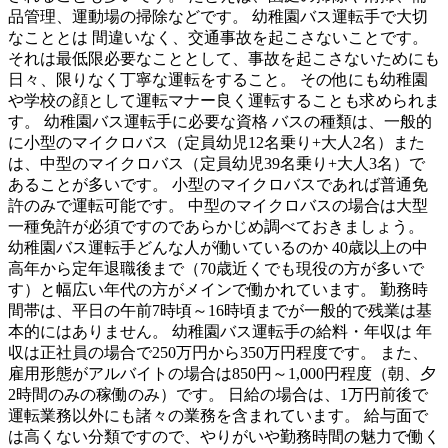
品管理、運動場の掃除などです。 幼稚園バス運転手で大切
なこととは 間違いなく、交通事故を起こさないことです。
それは最低限必要なこととして、事故を起こさないためにも
日々、限りなく丁寧な運転をすること。 その他にも幼稚園
や学校の顔として運転マナー良く運転することも求められま
す。 幼稚園バス運転手に必要な資格 バスの種類は、一般的
に小型のマイクロバス（定員幼児12名乗り+大人2名）また
は、中型のマイクロバス（定員幼児39名乗り+大人3名）で
あることが多いです。 小型のマイクロバスであれば普通免
許のみで運転可能です。 中型のマイクロバスの場合は大型
一種免許が必須ですのであらかじめ調べておきましょう。
幼稚園バス運転手どんな人が働いているのか 40歳以上の中
高年から定年退職後まで（70歳近くでも現役の方が多いで
す）と幅広い年代の方がメインで働かれています。 勤務時
間帯は、平日の午前7時頃～16時頃までが一般的で残業は基
本的にはありません。 幼稚園バス運転手の給料・年収は 年
収は正社員の場合で250万円から350万円程度です。 また、
雇用形態がアルバイトの場合は850円～1,000円程度（朝、夕
2時間のみの稼働のみ）です。 日給の場合は、1万円前後で
運転業務以外にも諸々の業務を含まれています。 給与面で
は高くない分類ですので、やりがいや勤務時間の魅力で働く