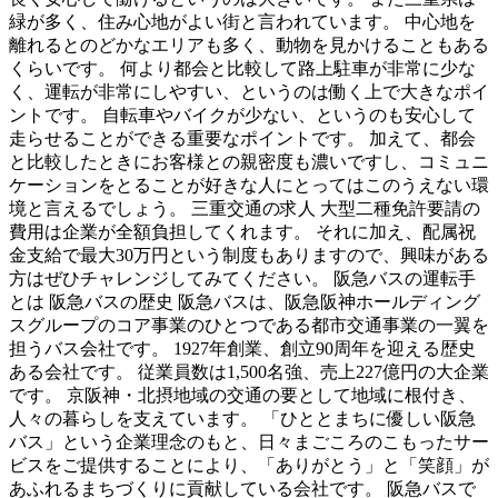
緑が多く、住み心地がよい街と言われています。 中心地を
離れるとのどかなエリアも多く、動物を見かけることもある
くらいです。 何より都会と比較して路上駐車が非常に少な
く、運転が非常にしやすい、というのは働く上で大きなポイ
ントです。 自転車やバイクが少ない、というのも安心して
走らせることができる重要なポイントです。 加えて、都会
と比較したときにお客様との親密度も濃いですし、コミュニ
ケーションをとることが好きな人にとってはこのうえない環
境と言えるでしょう。 三重交通の求人 大型二種免許要請の
費用は企業が全額負担してくれます。 それに加え、配属祝
金支給で最大30万円という制度もありますので、興味がある
方はぜひチャレンジしてみてください。 阪急バスの運転手
とは 阪急バスの歴史 阪急バスは、阪急阪神ホールディング
スグループのコア事業のひとつである都市交通事業の一翼を
担うバス会社です。 1927年創業、創立90周年を迎える歴史
ある会社です。 従業員数は1,500名強、売上227億円の大企業
です。 京阪神・北摂地域の交通の要として地域に根付き、
人々の暮らしを支えています。 「ひととまちに優しい阪急
バス」という企業理念のもと、日々まごころのこもったサー
ビスをご提供することにより、「ありがとう」と「笑顔」が
あふれるまちづくりに貢献している会社です。 阪急バスで