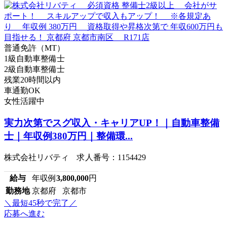
普通免許（MT）
1級自動車整備士
2級自動車整備士
残業20時間以内
車通勤OK
女性活躍中
実力次第でスグ収入・キャリアUP！｜自動車整備
士｜年収例380万円｜整備環...
株式会社リバティ 求人番号：1154429
給与
年収例
3,800,000
円
勤務地
京都府 京都市
＼最短45秒で完了／
応募へ進む