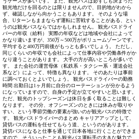
うケースが多いです。 また、観光バスは必ずしも決まった
観光地だけを回るのとは限りませんので、目的地がわから
ず、確認しながら向かうこともあります。 そのような場
合、Uターンもままならず運転に苦戦することがある、とい
うのは観光バスならではかもしれません。 観光バスドライ
バーの年収（給料） 実際の年収などは地域や会社によって
かなり違いますが、350万～500万がボリュームゾーンです。
平均すると400万円前後がもっとも多いでしょう。 ただし、
同じくらいの年収でも会社によって仕事内容や労働条件がか
なり違うことがあります。 大手の方が高いところが多いで
す。 また会社の運営母体（私鉄系・タクシー系・運送会社
系など）によって、特徴も異なります。 そのあたりは事前
に調べておくとよいでしょう。 観光バスドライバーの勤務
時間 出勤日は1ヶ月前に自分のローテーションが分かるよう
になっていますので、自身の予定が立てやすいと思います。
ただ、観光のトップシーズンは休日を多く取ることは難しく
なります。 その分、オフシーズンのときには休みが取りや
すい、という季節労働の要素が強いのが観光バスの特徴で
す。 観光バスドライバーのまとめ キャリアアップとして、
貸切バスの運転を任せてもらう道、というのがあります。
貸切バスになると仕事を通じて日本各地に行くことができま
すので、そういったことも観光バス運転手の大きな魅力で