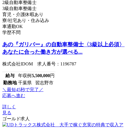
2級自動車整備士
3級自動車整備士
育児・介護休暇あり
寮/社宅あり・住み込み
車通勤OK
学歴不問
あの『ガリバー』の自動車整備士〈3級以上必須〉
あなたに合った働き方が選べる...
株式会社IDOM 求人番号：1196787
給与
年収例
5,500,000
円
勤務地
千葉県 習志野市
＼最短45秒で完了／
応募へ進む
詳しく
見る
ゴールド求人