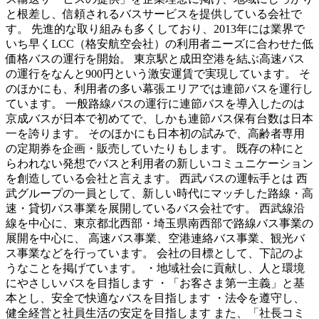
と根差し、信頼されるバスサービスを提供している会社で
す。 先進的な取り組みも多くしており、2013年には業界で
いち早くLCC（格安航空会社）の利用者ニーズに合わせた低
価格バスの運行を開始。 東京駅と成田空港を結ぶ高速バス
の運行をなんと900円という激安運賃で実現しています。 そ
のほかにも、利用者の多い幕張エリアでは連節バスを運行し
ています。 一般路線バスの運行に連節バスを導入したのは
京成バスが日本で初めてで、しかも連節バス保有台数は日本
一を誇ります。 そのほかにも日本初の試みで、高齢者専用
の定期券を企画・販売していたりもします。 既存の枠にと
らわれない発想でバスと利用者の新しいコミュニケーション
を創造している会社と言えます。 西武バスの運転手とは 西
武グループの一員として、新しい時代にマッチした路線・高
速・貸切バス事業を展開しているバス会社です。 西武線沿
線を中心に、東京都北西部・埼玉県南西部で路線バス事業の
展開を中心に、 高速バス事業、空港連絡バス事業、観光バ
ス事業などを行っています。 会社の目標として、下記のよ
うなことを掲げています。 ・地域社会に貢献し、人と環境
にやさしいバスを目指します ・「お客さま第一主義」と基
本とし、安全で快適なバスを目指します ・法令を遵守し、
健全経営と社員生活の安定を目指します また、「社長コミ