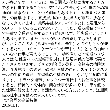
人が多いです。 たとえば、毎日園児の笑顔に接することが
できる仕事であることや、数字ノルマ等がない仕事のため精
神的に働きやすい、という側面もあります。 幼稚園バス運
転手の募集 まずは、直接雇用の正社員求人が非常に少なく
なってきています。 業務委託やアルバイトとして雇用から
のスタートであることが多いです。 また、運転業務ですの
で事故や交通違反をすることは許されず、即失業ということ
もありえます。 また、やりがいとの裏返しでもあります
が、たくさんの人（園児や保護者、先生）とのやりとりが発
生するため、コミュニケーションが苦手な人にとっては向い
ていない仕事と言えるでしょう。 幼稚園などの送迎バス求
人とは 幼稚園バスの運転手以外にも送迎関係の仕事は実は
たくさんあります。 会社の従業員の送迎、高齢者の病院送
迎、介護施設への送迎、教習所生徒の送迎、スイミングスク
ールの生徒の送迎、学習塾の生徒の送迎、などなど多岐に渡
ります。 トラック運転手やタクシー運転手のお仕事と比較
すると、精神的・肉体的に楽な仕事が多いです。 車を使っ
た仕事を始めようか、と迷われている方にとっては、送迎関
係の仕事はお勧めの求人といえます。
バス業界の企業特集
2016/11/15