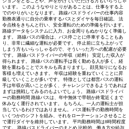
ションをとることや、声をかけていただける方もいらっしゃ
います。 このようなやりとりがあることは、仕事をする上
でのやりがいとなります。 路線バスドライバーの仕事内容
勤務表通りに自分の乗車するバスとダイヤを毎日確認。 法
令点検をきちんと行い、安全運転のための準備を行います。
路線データをシステムに入力、お金周りもぬかりなく準備し
ます。 路線バスの場合は、バス停ごとに停車することもあ
り、非常に繊細な運転が必要です。 停止前に立ち上がって
しまう方もいらっしゃるので、そういった方への配慮が必要
です。 路線バスドライバーの年収（給料） 安定した収入が
得られます。 路線バスの運転手は長く勤める人が多く、経
験を重ねることでスキルも高まりますし、顔見知りになるお
客様も増えていきます。 年収は経験を重ねていくことに昇
級していくことが多いです。 特徴としては都営バスの運転
手は年収が高いことが多く、チャレンジできるようであれば
まずは挑戦してみるのもよいでしょう。 路線バスドライバ
ーの勤務時間 路線バスは、年中無休で早朝か終電近くまで
休みなく運行されています。 もちろん、一人の運転士が担
当しているわけではありません。 バス運転手の勤務時間を
いくつかのシフトを組み、それをローテーションさせること
で運行ダイヤを維持しています。 平均勤務時間は8時間程度
です。 路線バスドライバーのまとめ 比較的、働き方や給与