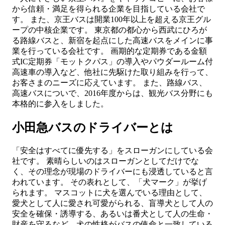
から信頼・満足を得られる企業を目指している会社で
す。 また、京王バスは開業100年以上を超える京王グル
ープの中核企業です。 東京都の都心から西武にひろが
る路線バスと、新宿を起点にした高速バスをメインに事
業を行っている会社です。 画期的な定期券である金額
式IC定期券「モットクパス」の導入やパウダールーム付
高速車の導入など、他社に先駆けた取り組みを行って、
お客さまのニーズに応えています。 また、路線バス、
高速バスについで、2016年度からは、観光バス分野にも
本格的に参入をしました。
小田急バスのドライバーとは
「安全はすべてに優先する」をスローガンにしている会
社です。 素晴らしいのはスローガンとしてだけでな
く、その理念が現場のドライバーにも浸透していると言
われています。 その表れとして、「犬マーク」が挙げ
られます。 マスコットに犬を選んでいる理由として、
愛犬として人に愛され可愛がられる、盲導犬として人の
安全を確保・誘導する、あるいは番犬として人の生命・
財産を守るなど、犬の性格がバスの使命と一致している