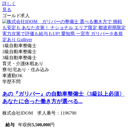
詳しく
見る
ゴールド求人
1級自動車整備士
2級自動車整備士
3級自動車整備士
育児・介護休暇あり
寮/社宅あり・住み込み
車通勤OK
学歴不問
あの『ガリバー』の自動車整備士〈3級以上必須〉
あなたに合った働き方が選べる...
株式会社IDOM 求人番号：1196790
給与
年収例
5,500,000
円