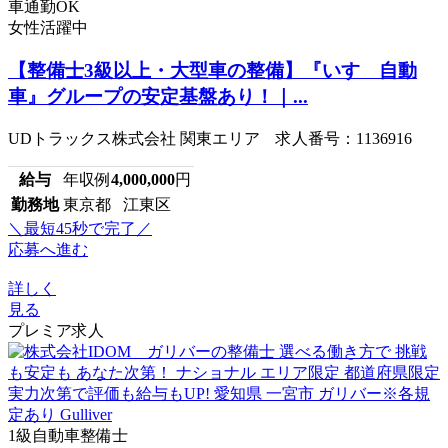
車通勤OK
女性活躍中
【整備士3級以上・大型車の整備】『いすゞ自動
車』グループの安定基盤あり！｜...
UDトラックス株式会社 関東エリア 求人番号：1136916
給与
年収例
4,000,000
円
勤務地
東京都 江東区
＼最短45秒で完了／
応募へ進む
詳しく
見る
プレミア求人
1級自動車整備士