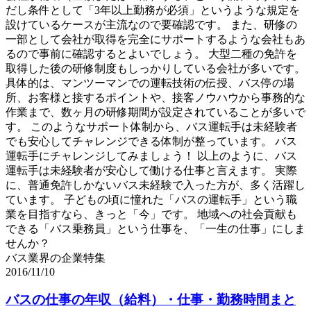
だし条件として「3年以上勤務が必須」というような規定を
設けているケースが主流なので要確認です。 また、研修の
一部として会社が取得を完全にサポートするような会社もあ
るので事前に確認するとよいでしょう。 大型二種の免許を
取得した後の研修制度もしっかりしている会社が多いです。
具体的は、マンツーマンでの運転技術の伝授、バス停の場
所、お客様と接するポイントや、接客ノウハウから事務的な
作業まで、数ヶ月の研修期間が設定されていることが多いで
す。 このようなサポート体制から、バス運転手は未経験者
でも安心してチャレンジできる体制が整っています。 バス
運転手にチャレンジしてみましょう！ 以上のように、バス
運転手は未経験者が安心して働ける仕事と言えます。 実際
に、普通免許しかないバス未経験で入った方が、多く活躍し
ています。 子どもの頃に憧れた「バスの運転手」という職
業を目指すなら、きっと「今」です。 地域への社会貢献も
できる「バス乗務員」という仕事を、「一生の仕事」にしま
せんか？
バス業界の企業特集
2016/11/10
バスの仕事の年収（給料）・仕事・勤務時間まと