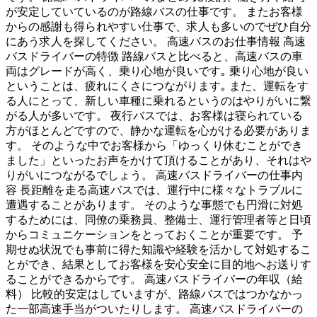
が安定していているのが路線バスの仕事です。 またお客様
からの感謝も得られやすい仕事で、求人も多いのでぜひ自分
にあう求人を探してください。 高速バスのお仕事情報 高速
バスドライバーの特徴 路線バスと比べると、高速バスの車
両はグレードが高く、乗り心地が良いです｡ 乗り心地が良い
ということは、疲れにくさにつながります｡ また、運転をす
る人にとって、新しい車種に乗れるというのはやりがいに繋
がる人が多いです。 夜行バスでは、お客様は寝られている
方がほとんどですので、静かな運転を心がける必要がありま
す。 そのような中でお客様から「ゆっくり休むことができ
ました」といったお声をかけて頂けることがあり、それはや
りがいにつながるでしょう。 高速バスドライバーの仕事内
容 長距離を走る高速バスでは、運行中に様々なトラブルに
遭遇することがあります。 そのような事態でも円滑に対処
するためには、同僚の乗務員、整備士、運行管理者等と日頃
からコミュニケーションをとっておくことが重要です。 予
期せぬ状況でも事前に得た知識や経験を活かして対処するこ
とができ、結果としてお客様を安心安全に目的地へお送りす
ることができるからです。 高速バスドライバーの年収（給
料） 比較的安定はしていますが、路線バスではつかなかっ
た一部高速手当がついたりします。 高速バスドライバーの