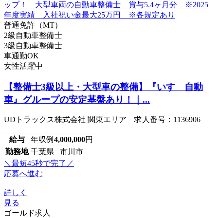
普通免許（MT）
2級自動車整備士
3級自動車整備士
車通勤OK
女性活躍中
【整備士3級以上・大型車の整備】『いすゞ自動
車』グループの安定基盤あり！｜...
UDトラックス株式会社 関東エリア 求人番号：1136906
給与
年収例
4,000,000
円
勤務地
千葉県 市川市
＼最短45秒で完了／
応募へ進む
詳しく
見る
ゴールド求人