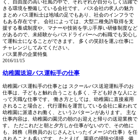
く、自由度の高い社風の中で、それぞれが自分らしく活躍で
きる環境を整備している会社です。 バス会社の求人の魅力
まとめ バス運転士は地域の足でもあり、社会のインフラで
もある存在です。 会社によっては、大型二種免許取得を支
援する養成制度や、マナーや技術を学ぶ手厚い研修制度など
があるので、未経験からバスドライバーへの転職でも安心し
て運転士になることができます。 多くの笑顔を運ぶ仕事に
チャレンジしてみてください。
バス業界の企業特集
2016/11/15
幼稚園送迎バス運転手の仕事
幼稚園バス運転手の仕事とは スクールバス送迎運転手のお
仕事は、子どもと触れ合うことも多く、子ども好きな人にと
って天職な仕事です。 働き方としては、幼稚園に直接雇用
されること場合と、代行運転を運営している会社に雇われて
幼稚園に派遣され働く、という2パターンがあります。 主な
仕事内容は、幼稚園の園児の朝のお迎えと帰りの送迎業務で
す。 ただこれだと朝と夕方しか仕事がないので、その他に
も、雑務（用務員のおじさんといったイメージの仕事）を任
されることも多いです。 たとえば、園庭の掃除や清掃、備