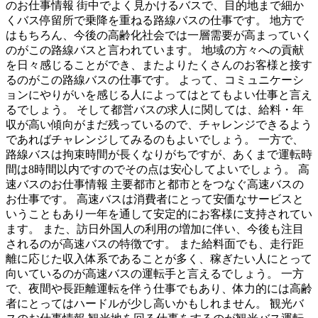
のお仕事情報 街中でよく見かけるバスで、目的地まで細か
くバス停留所で乗降を重ねる路線バスの仕事です。 地方で
はもちろん、今後の高齢化社会では一層需要が高まっていく
のがこの路線バスと言われています。 地域の方々への貢献
を日々感じることができ、またよりたくさんのお客様と接す
るのがこの路線バスの仕事です。 よって、コミュニケーシ
ョンにやりがいを感じる人によってはとてもよい仕事と言え
るでしょう。 そして都営バスの求人に関しては、給料・年
収が高い傾向がまだ残っているので、チャレンジできるよう
であればチャレンジしてみるのもよいでしょう。 一方で、
路線バスは拘束時間が長くなりがちですが、あくまで運転時
間は8時間以内ですのでその点は安心してよいでしょう。 高
速バスのお仕事情報 主要都市と都市とをつなぐ高速バスの
お仕事です。 高速バスは消費者にとって安価なサービスと
いうこともあり一年を通して安定的にお客様に支持されてい
ます。 また、訪日外国人の利用の増加に伴い、今後も注目
されるのが高速バスの特徴です。 また給料面でも、走行距
離に応じた収入体系であることが多く、稼ぎたい人にとって
向いているのが高速バスの運転手と言えるでしょう。 一方
で、夜間や長距離運転を伴う仕事でもあり、体力的には高齢
者にとってはハードルが少し高いかもしれません。 観光バ