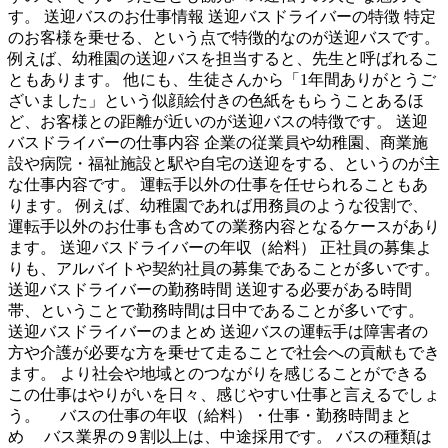
す。 送迎バスのお仕事情報 送迎バスドライバーの特徴 特定
のお客様を乗せる、という点で特徴的なのが送迎バスです。
例えば、幼稚園の送迎バスを担当すると、先生と呼ばれるこ
ともあります。 他にも、生徒さんから「1年間ありがとうご
ざいました」という似顔絵付きの色紙をもらうことあるほ
ど、お客様との距離が近いのが送迎バスの特徴です。 送迎
バスドライバーの仕事内容 企業の従業員や幼稚園、商業施
設や病院・福祉施設と駅や自宅の送迎をする、というのが主
な仕事内容です。 運転手以外の仕事を任せられることもあ
ります。 例えば、幼稚園であれば用務員のような役割で、
運転手以外のお仕事も含めての業務内容となるケースがあり
ます。 送迎バスドライバーの年収（給料） 正社員の募集よ
りも、アルバイトや契約社員の募集であることが多いです。
送迎バスドライバーの勤務時間 送迎する必要がある時間
帯、ということで勤務時間は日中であることが多いです。
送迎バスドライバーのまとめ 送迎バスの運転手は障害者の
方や介護が必要な方を乗せて走ることで社会への貢献もでき
ます。 より社会や地域とのつながりを感じることができる
この仕事はやりがいを日々、感じやすい仕事と言えるでしょ
う。 バスの仕事の年収（給料）・仕事・勤務時間まと
め バス業界の９割以上は、中途採用です。 バスの種類は