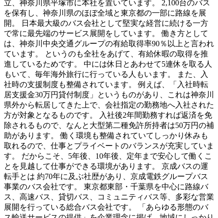
立、神奈川県平塚市に本社を置いています。 2,100台のバス
を保有し、神奈川県のほぼ全域と東京都の一部に路線を展
開。 日本最大級のバス会社として堅実な経営に続ける一方
で常に最先端のサービス展開をしています。 働き方として
は、神奈川中央交通グループの有給取得率90％以上と言われ
ています。 というのも全社をあげて、有給休暇の取得を推
進しているためです。 中には休日とあわせて5連休を取る人
もいて、毎年海外旅行に行っている人もいます。 また、入
社時の支援制度も整備されています。 例えば、「入社時転
居支援金30万円貸付制度」というものがあり、これは神奈川
県外から転居してきた上で、会社指定の勤務地へ入社された
方が対象となるものです。 入社後2年間勤務すれば返済を免
除されるもので、なんと大型第二種免許所持者は50万円の補
助があります。 働く環境も整備されていてしっかり休みも
取れるので、仕事とプライベートのバランスが充実していま
す。 だからこそ、5年後、10年後、定年まで安心して働くこ
とを見越して仕事ができる環境があります。 京成バスの運
転手とは 約70年に及ぶ社歴があり、京成電鉄グループバス
事業のバス会社です。 東京都東部・千葉県を中心に路線バ
ス、高速バス、貸切バス、コミュニティバス等、多彩な営業
展開を行っている総合バス会社です。 「あらゆる形態のバ
ス輸送サービスの提供」を企業理念に掲げ、地域にしっかり