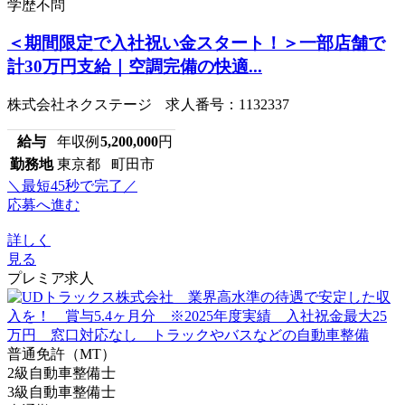
学歴不問
＜期間限定で入社祝い金スタート！＞一部店舗で
計30万円支給｜空調完備の快適...
株式会社ネクステージ 求人番号：1132337
給与
年収例
5,200,000
円
勤務地
東京都 町田市
＼最短45秒で完了／
応募へ進む
詳しく
見る
プレミア求人
普通免許（MT）
2級自動車整備士
3級自動車整備士