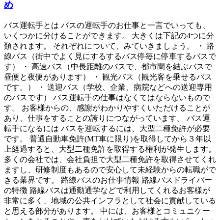
め
バス運転手とは バスの運転手のお仕事と一言でいっても、
いくつかに分けることができます。 大きくは下記の4つに分
類されます。 それぞれについて、みていきましょう。 ・ 路
線バス（街中でよく見にするするバス停毎に停車するバスで
す） ・ 高速バス（中長距離のバスで、都市間を結ぶバスで
昼便と夜便があります） ・ 観光バス（観光客を乗せるバス
です。） ・ 送迎バス（学校、企業、病院などへの送迎専用
のバスです） バス運転手の仕事はなくてはならないもので
す。 お客様からの、感謝がわかりやすくいただけることが
あり、仕事をすることの誇りにつながっています。 バス運
転手になるには バスを運転するには、大型二種免許が必要
です。 普通自動車免許(MT車に限り)を取得してから３年以
上経過すると、大型二種免許を取得する権利が発生します。
多くの会社では、会社負担で大型二種免許を取得させてくれ
ますし、研修制度もあるので安心して未経験からの転職がで
きる業界です。 路線バスのお仕事情報 路線バスドライバー
の特徴 路線バスは通勤通学などで利用してくれるお客様が
非常に多く、地域の公共インフラとして社会に貢献している
と思える部分があります。 中には、お客様とコミュニケー