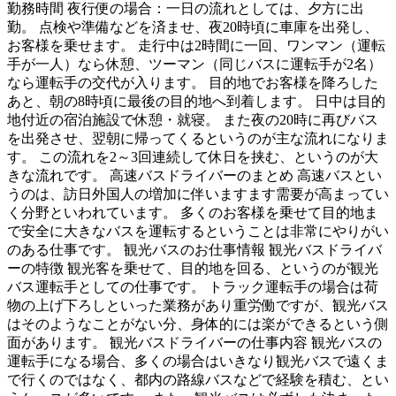
勤務時間 夜行便の場合：一日の流れとしては、夕方に出
勤。 点検や準備などを済ませ、夜20時頃に車庫を出発し、
お客様を乗せます。 走行中は2時間に一回、ワンマン（運転
手が一人）なら休憩、ツーマン（同じバスに運転手が2名）
なら運転手の交代が入ります。 目的地でお客様を降ろした
あと、朝の8時頃に最後の目的地へ到着します。 日中は目的
地付近の宿泊施設で休憩・就寝。 また夜の20時に再びバス
を出発させ、翌朝に帰ってくるというのが主な流れになりま
す。 この流れを2～3回連続して休日を挟む、というのが大
きな流れです。 高速バスドライバーのまとめ 高速バスとい
うのは、訪日外国人の増加に伴いますます需要が高まってい
く分野といわれています。 多くのお客様を乗せて目的地ま
で安全に大きなバスを運転するということは非常にやりがい
のある仕事です。 観光バスのお仕事情報 観光バスドライバ
ーの特徴 観光客を乗せて、目的地を回る、というのが観光
バス運転手としての仕事です。 トラック運転手の場合は荷
物の上げ下ろしといった業務があり重労働ですが、観光バス
はそのようなことがない分、身体的には楽ができるという側
面があります。 観光バスドライバーの仕事内容 観光バスの
運転手になる場合、多くの場合はいきなり観光バスで遠くま
で行くのではなく、都内の路線バスなどで経験を積む、とい