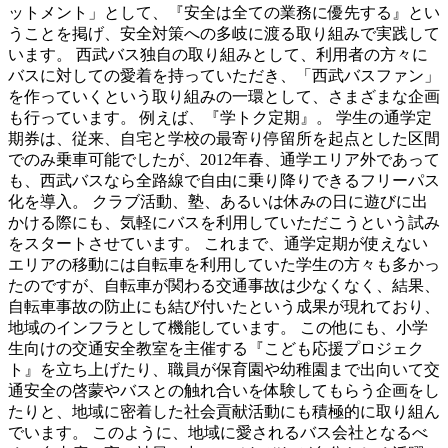
ットメント」として、『安全は全ての業務に優先する』とい
うことを掲げ、安全対策への多岐に渡る取り組みで実践して
います。 西武バス独自の取り組みとして、利用者の方々に
バスに対しての愛着を持っていただき、「西武バスファン」
を作っていくという取り組みの一環として、さまざまな企画
も行っています。 例えば、『学トク定期』。 学生の通学定
期券は、従来、自宅と学校の最寄り停留所を起点とした区間
でのみ乗車可能でしたが、2012年春、通学エリア外であって
も、西武バスなら全路線で自由に乗り降りできるフリーパス
化を導入。 クラブ活動、塾、あるいは休みの日に遊びに出
かける際にも、気軽にバスを利用していただこうという試み
をスタートさせています。 これまで、通学定期が使えない
エリアの移動には自転車を利用していた学生の方々も多かっ
たのですが、自転車が関わる交通事故は少なくなく、結果、
自転車事故の防止にも結び付いたという成果が現れており、
地域のインフラとして機能しています。 この他にも、小学
生向けの交通安全教室を主催する『こども応援プロジェク
ト』を立ち上げたり、職員が保育園や幼稚園まで出向いて交
通安全の啓蒙やバスとの触れ合いを体験してもらう企画をし
たりと、地域に密着した社会貢献活動にも積極的に取り組ん
でいます。 このように、地域に愛されるバス会社となるべ