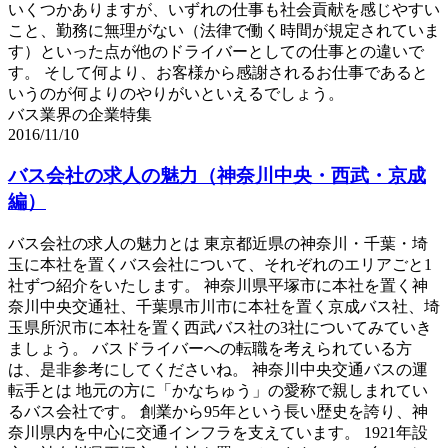
いくつかありますが、いずれの仕事も社会貢献を感じやすい
こと、勤務に無理がない（法律で働く時間が規定されていま
す）といった点が他のドライバーとしての仕事との違いで
す。 そして何より、お客様から感謝されるお仕事であると
いうのが何よりのやりがいといえるでしょう。
バス業界の企業特集
2016/11/10
バス会社の求人の魅力（神奈川中央・西武・京成
編）
バス会社の求人の魅力とは 東京都近県の神奈川・千葉・埼
玉に本社を置くバス会社について、それぞれのエリアごと1
社ずつ紹介をいたします。 神奈川県平塚市に本社を置く神
奈川中央交通社、千葉県市川市に本社を置く京成バス社、埼
玉県所沢市に本社を置く西武バス社の3社についてみていき
ましょう。 バスドライバーへの転職を考えられている方
は、是非参考にしてくださいね。 神奈川中央交通バスの運
転手とは 地元の方に「かなちゅう」の愛称で親しまれてい
るバス会社です。 創業から95年という長い歴史を誇り、神
奈川県内を中心に交通インフラを支えています。 1921年設