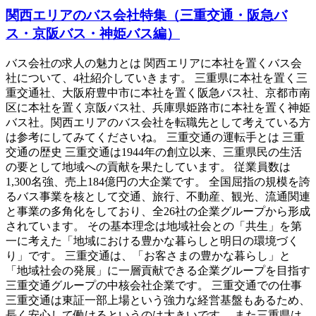
関西エリアのバス会社特集（三重交通・阪急バ
ス・京阪バス・神姫バス編）
バス会社の求人の魅力とは 関西エリアに本社を置くバス会
社について、4社紹介していきます。 三重県に本社を置く三
重交通社、大阪府豊中市に本社を置く阪急バス社、京都市南
区に本社を置く京阪バス社、兵庫県姫路市に本社を置く神姫
バス社。関西エリアのバス会社を転職先として考えている方
は参考にしてみてくださいね。 三重交通の運転手とは 三重
交通の歴史 三重交通は1944年の創立以来、三重県民の生活
の要として地域への貢献を果たしています。 従業員数は
1,300名強、売上184億円の大企業です。 全国屈指の規模を誇
るバス事業を核として交通、旅行、不動産、観光、流通関連
と事業の多角化をしており、全26社の企業グループから形成
されています。 その基本理念は地域社会との「共生」を第
一に考えた「地域における豊かな暮らしと明日の環境づく
り」です。 三重交通は、「お客さまの豊かな暮らし」と
「地域社会の発展」に一層貢献できる企業グループを目指す
三重交通グループの中核会社企業です。 三重交通での仕事
三重交通は東証一部上場という強力な経営基盤もあるため、
長く安心して働けるというのは大きいです。 また三重県は