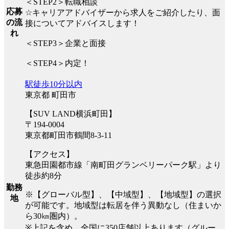
＜STEP2＞転職相談
応募
☆キャリアアドバイザーから求人をご紹介したり、面
の流
接についてアドバイスします！
れ
＜STEP3＞企業と面接
＜STEP4＞内定！
駅徒歩10分以内
東京都 町田市
【SUV LAND横浜町田】
〒194-0004
東京都町田市鶴間8-3-11
【アクセス】
東急田園都市線「南町田グランベリーパーク駅」より
徒歩約8分
勤務
※【グローバル型】、【中域型】、【地域型】の選択
地
が可能です。地域型は転居を伴う異動なし（住まいか
ら30㎞圏内）。
※上記を含め、全国に350店舗以上あります（グルー