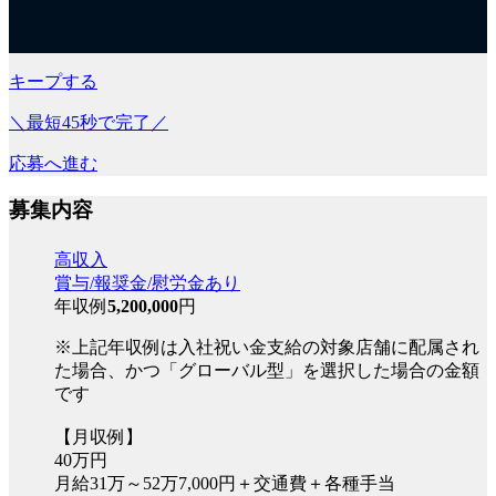
キープする
＼最短45秒で完了／
応募へ進む
募集内容
高収入
賞与/報奨金/慰労金あり
年収例
5,200,000
円
※上記年収例は入社祝い金支給の対象店舗に配属され
た場合、かつ「グローバル型」を選択した場合の金額
です
【月収例】
40万円
月給31万～52万7,000円＋交通費＋各種手当