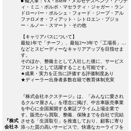
■ 輸入車：VX・BMW・メルセデスベンツ・アウデ
ィ・ミニ・ボルボ・マセラティ・ジャガー・ラン
ドローバー・ポルシェ・フォード・ジープ・アル
ファロメオ・フィアット・シトロエン・プジョ
ー・ルノー・スマート・その他
【キャリアパスについて】
最短1年で「チーフ」、最短2〜3年で「工場長」…
などとスピーディーなキャリアアップを目指せま
す。
そのほか、整備士として入社した後に、サービス
フロントとして活躍することも可能です。
★成果・実力を正当に評価する評価制度あり
★ディーラー出身者多数在籍で教育体制充実
『株式会社ネクステージ』は、「みんなに愛され
るクルマ屋さん」を理念に掲げ、中古車販売事業
を中心に全国展開する東証プライム上場企業で
す。販売から買取、整備、保険までを自社で完結
『株式
させる「生涯取引」を推進しており、顧客に寄り
会社ネ
添った質の高いサービスで、快適なカーライフを