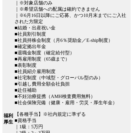
｜※対象店舗のみ
｜※希望店舗への配属は確約できません
｜※6月16日以降にご応募、かつ10月末までにご入社
された方限定
■結婚・出産祝い金
■社員割引制度
■社員持株会制度（月6％奨励金／E-ship制度）
■確定拠出年金
■退職金制度（確定給付型）
■再雇用制度（65歳まで）
■表彰制度
■社員紹介雇用制度
■社宅制度（中域型・グローバル型のみ）
■引越し費用全額会社負担
■赴任補助
■不妊治療提携（AMH検査費用無料）
■社会保険完備（健康・雇用・労災・厚生年金）
【各種手当】※社内規定に準ずる
福利
■資格手当
厚生
｜1級：5万円
｜2級：2～3万円