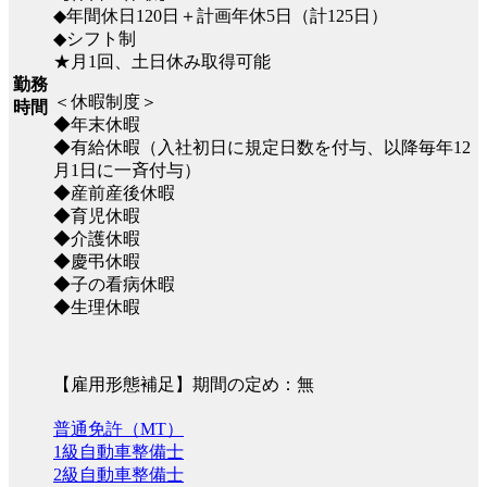
◆年間休日120日＋計画年休5日（計125日）
◆シフト制
★月1回、土日休み取得可能
勤務
＜休暇制度＞
時間
◆年末休暇
◆有給休暇（入社初日に規定日数を付与、以降毎年12
月1日に一斉付与）
◆産前産後休暇
◆育児休暇
◆介護休暇
◆慶弔休暇
◆子の看病休暇
◆生理休暇
【雇用形態補足】期間の定め：無
普通免許（MT）
1級自動車整備士
2級自動車整備士