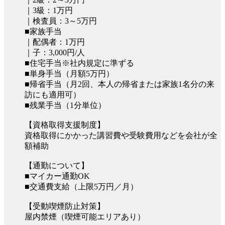
｜3級：1万円
｜検査員：3～5万円
■家族手当
｜配偶者：1万円
｜子：3,000円/人
■住宅手当※社内規定に準ずる
■単身手当（月額5万円）
■帰省手当（月2回、本人の帰省または家族1名分の来
訪にも適用可）
■残業手当（1分単位）
【資格取得支援制度】
資格取得にかかった講習費や受験費用などを会社が全
額補助
【通勤について】
■マイカー通勤OK
■交通費支給（上限5万円／月）
【受動喫煙防止対策】
屋内禁煙（喫煙可能エリアあり）