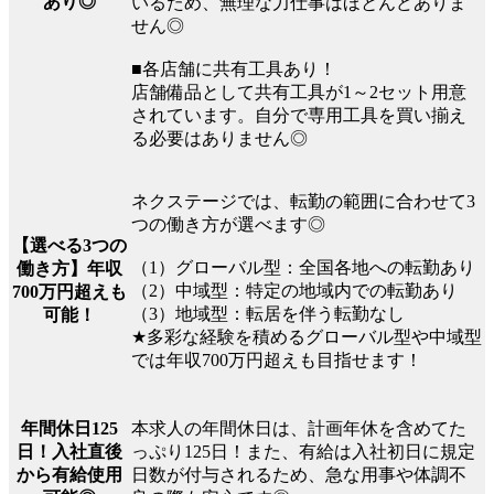
あり◎
いるため、無理な力仕事はほとんどありま
せん◎
■各店舗に共有工具あり！
店舗備品として共有工具が1～2セット用意
されています。自分で専用工具を買い揃え
る必要はありません◎
ネクステージでは、転勤の範囲に合わせて3
つの働き方が選べます◎
【選べる3つの
（1）グローバル型：全国各地への転勤あり
働き方】年収
（2）中域型：特定の地域内での転勤あり
700万円超えも
（3）地域型：転居を伴う転勤なし
可能！
★多彩な経験を積めるグローバル型や中域型
では年収700万円超えも目指せます！
本求人の年間休日は、計画年休を含めてた
年間休日125
っぷり125日！また、有給は入社初日に規定
日！入社直後
日数が付与されるため、急な用事や体調不
から有給使用