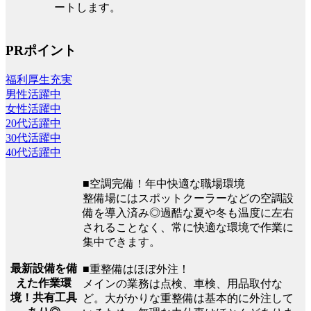
ートします。
PRポイント
福利厚生充実
男性活躍中
女性活躍中
20代活躍中
30代活躍中
40代活躍中
■空調完備！年中快適な職場環境
整備場にはスポットクーラーなどの空調設
備を導入済み◎過酷な夏や冬も温度に左右
されることなく、常に快適な環境で作業に
集中できます。
最新設備を備
■重整備はほぼ外注！
えた作業環
メインの業務は点検、車検、用品取付な
境！共有工具
ど。大がかりな重整備は基本的に外注して