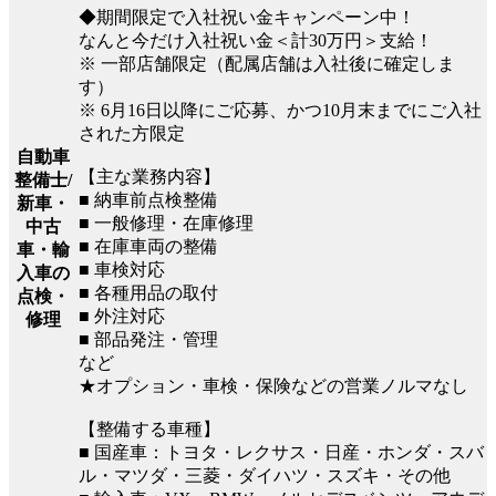
◆期間限定で入社祝い金キャンペーン中！
なんと今だけ入社祝い金＜計30万円＞支給！
※ 一部店舗限定（配属店舗は入社後に確定しま
す）
※ 6月16日以降にご応募、かつ10月末までにご入社
された方限定
自動車
【主な業務内容】
整備士/
■ 納車前点検整備
新車・
■ 一般修理・在庫修理
中古
■ 在庫車両の整備
車・輸
■ 車検対応
入車の
■ 各種用品の取付
点検・
■ 外注対応
修理
■ 部品発注・管理
など
★オプション・車検・保険などの営業ノルマなし
【整備する車種】
■ 国産車：トヨタ・レクサス・日産・ホンダ・スバ
ル・マツダ・三菱・ダイハツ・スズキ・その他