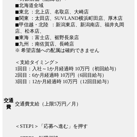
◼︎北海道全域
◼︎東北 ：北上店、名取店、大崎店
◼︎関東 ：太田店、SUVLAND横浜町田店、厚木店
◼︎甲信越・北陸 ：新潟東店、新潟南店、福井丸岡
店、松本店、
◼︎東海 ：富士店、裾野長泉店
◼︎九州 ：南佐賀店、長崎店
※ 希望店舗への配属は確約できません
＜支給タイミング＞
1回目：入社～1か月経過時 10万円（初回給与）
2回目：6か月経過時 10万円（6回目給与）
3回目：12か月経過時 10万円（12回目給与）
交通
交通費支給（上限5万円／月）
費
＜STEP1＞「応募へ進む」を押す