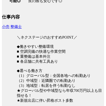
良の際も安心です◎
可能◎
仕事内容
小売
整備士
＼ネクステージのおすすめPOINT／
◆働きやすい整備環境
■ 空調完備の快適な作業空間
■ 重整備は基本外注
■ 各店舗に共有工具あり
◆選べる働き方
（1）グローバル型：全国各地への転勤あり
（2）中域型：近隣圏での転勤あり
（3）地域型：転居を伴う転勤なし
★グローバル型や中域型なら年収700万円以上も目
指せる！
★新規出店に伴い昇格ポスト多数