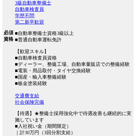
3級自動車整備士
自動車検査員
学歴不問
第二新卒歓迎
必須
■自動車整備士資格3級以上
資格
■普通自動車運転免許
【歓迎スキル】
■自動車検査員資格
■ディーラー、整備工場、自動車量販店での整備経験
■電装・用品取付・タイヤ交換経験
■国産・輸入車整備経験
■板金塗装経験
交通費支給
社会保険完備
【待遇】★整備士採用強化中で待遇改善も継続的に実
施しています
■入社祝い金（期間限定）
｜計30万円（3回分割支給）