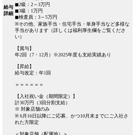
◼︎2級：2～3万円
給与
◼︎3級：1万円
詳細
◼︎検査員：3～5万円
※その他、家族手当・住宅手当・単身手当など多様な
手当があります（詳しくは福利厚生欄をご覧くださ
い）
【賞与】
年2回（7・12月）※2025年度も支給実績あり
【昇給】
給与改定：年1回
＝＝＝＝＝＝
【入社祝い金（期間限定）】
計30万円（3回分割支給）
※ 対象店舗のみ
※ 6月16日以降にご応募、かつ10月末までにご入社さ
れた方限定
＜対象店舗（配属地）＞