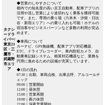
◆営業のしやすさについて
都内での知名度の高い京王自動車。配車アプリの
活用や流し営業により途切れなく乗客を獲得可能
です。また、専用の乗り場（六本木・汐留・日比
谷・新宿エリア）への乗り入れも可能！ホテルの
宿泊客やビジネスパーソンなど多数の利用が見込
タクシ
めます。
ードラ
イバー/
◆車両について
東京23
カーナビ、GPS無線機、配車アプリ対応機器、
区・三
ETC、ドライブレコーダー、車内防犯カメラ、自
鷹市・
動乗車記録システム、精算対応機器など、業務を
武蔵野
円滑に進めるための設備が充実しています。
市エリ
ア
◆1日の流れ
07:30｜出勤、車両点検、出庫点呼、アルコールチ
ェック
09:00｜営業開始
12:00｜昼休憩
15:00｜営業再開
19:00｜夜の休憩
22:00｜深夜営業開始