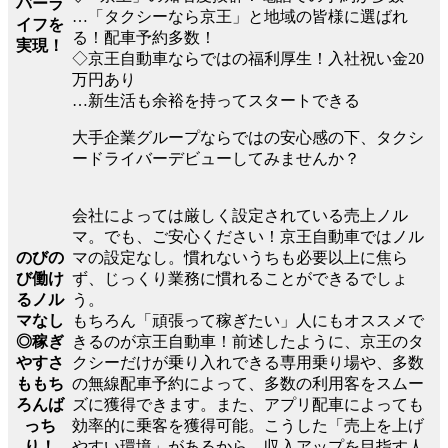
バーラ
…「タクシーなら京王」と地域の皆様に選ばれ
イフを
る！配車予約多数！
実現！
◇京王自動車ならではの福利厚生！入社祝い金20
万円あり
…新生活も余裕を持ってスタートできる
大手企業グループならではの安心感の下、タクシ
ードライバーデビューしてみませんか？
会社によっては厳しく設定されている売上ノル
マ。でも、ご安心ください！京王自動車ではノル
のびの
マの設定なし。慣れないうちも必要以上に焦ら
び働け
ず、じっくり業務に慣れることができるでしょ
るノル
う。
マなし
もちろん「頑張って稼ぎたい」人にもオススメで
◎稼ぎ
きるのが京王自動車！前述したように、京王のタ
やすさ
クシーだけが乗り入れできる専用乗り場や、多数
ももち
の無線配車予約によって、多数の利用客をスムー
ろんば
ズに獲得できます。また、アプリ配車によっても
っち
効率的に乗客を獲得可能。こうした「売上を上げ
り！
やすい環境」があるから、収入アップを目指す人