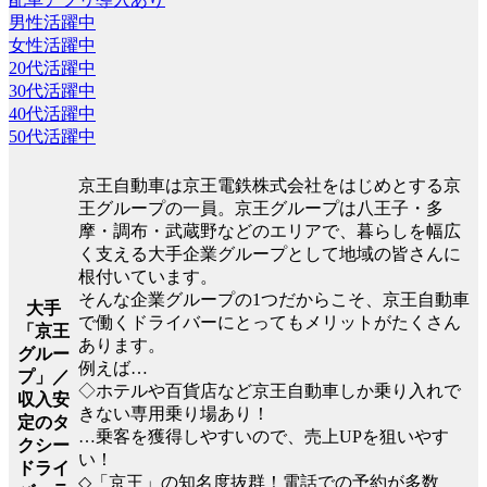
男性活躍中
女性活躍中
20代活躍中
30代活躍中
40代活躍中
50代活躍中
京王自動車は京王電鉄株式会社をはじめとする京
王グループの一員。京王グループは八王子・多
摩・調布・武蔵野などのエリアで、暮らしを幅広
く支える大手企業グループとして地域の皆さんに
根付いています。
そんな企業グループの1つだからこそ、京王自動車
大手
で働くドライバーにとってもメリットがたくさん
「京王
あります。
グルー
例えば…
プ」／
◇ホテルや百貨店など京王自動車しか乗り入れで
収入安
きない専用乗り場あり！
定のタ
…乗客を獲得しやすいので、売上UPを狙いやす
クシー
い！
ドライ
◇「京王」の知名度抜群！電話での予約が多数