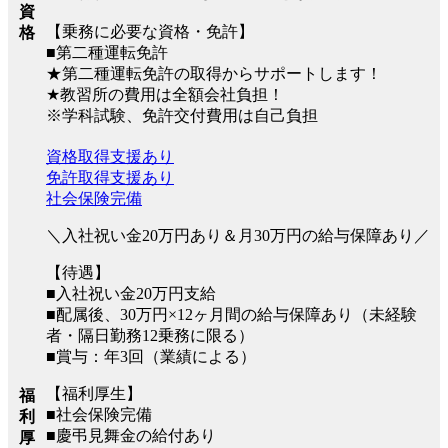
資
【乗務に必要な資格・免許】
格
■第二種運転免許
★第二種運転免許の取得からサポートします！
★教習所の費用は全額会社負担！
※学科試験、免許交付費用は自己負担
資格取得支援あり
免許取得支援あり
社会保険完備
＼入社祝い金20万円あり＆月30万円の給与保障あり／
【待遇】
■入社祝い金20万円支給
■配属後、30万円×12ヶ月間の給与保障あり（未経験
者・隔日勤務12乗務に限る）
■賞与：年3回（業績による）
【福利厚生】
福
■社会保険完備
利
■慶弔見舞金の給付あり
厚