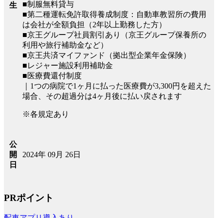
■制服無料貸与
生
■第二種運転免許取得養成制度：自動車教習所の費用
は会社が全額負担（2年以上勤務した方）
■京王グループ社員割引あり（京王グループ保養所の
利用や旅行補助金など）
■京王共済マイファンド（拠出型企業年金保険）
■レジャー施設利用補助金
■医療費還付制度
｜1つの病院で1ヶ月に払った医療費が3,300円を超えた
場合、その超過分は4ヶ月後に払い戻されます
※各規定あり
公
2024年 09月 26日
開
日
PRポイント
配車アプリ導入あり