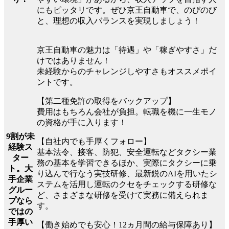
にもピッタリです。ぜひ京王自動車で、のびのび
と、理想の収入バランスを実現しましょう！
京王自動車の魅力は「待遇」や「稼ぎやすさ」だ
けではありません！
未経験からのチャレンジしやすさもオススメポイ
ントです。
【第二種免許の取得をバックアップ】
費用はもちろん会社が負担。転職を機に一生モノ
の資格が手に入ります！
9割が未
【自社内でも手厚くフォロー】
経験ス
基本法令、接客、防犯、安全運転などタクシー業
ター
務の基本を学習できるほか、実際にタクシーに乗
ト。大
り込んで行なう実技研修、最新鋭のAIを用いたシ
手企業
ステムを活用し運転のクセをチェックする研修な
グルー
ど、さまざまな研修を受けて実務に備えられま
プなら
す。
ではの
手厚い
【働き始めでも安心！12ヵ月間の給与保障あり】