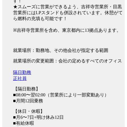
す！
★スムーズに営業ができるよう、吉祥寺営業所・目黒
営業所にはLPスタンドも併設されています。休憩がて
ら燃料の充填も可能です！
※吉祥寺営業所を含め、東京都内に13拠点あります。
就業場所：勤務地、その他会社が指定する範囲
就業場所の変更範囲：会社の定めるすべてのオフィス
隔日勤務
正社員
【隔日勤務】
■08:00〜翌02:00（営業所により一部変動あり）
■月間12回乗務
【休日・休暇】
■月6〜7日+明け休み12日
■有給休暇