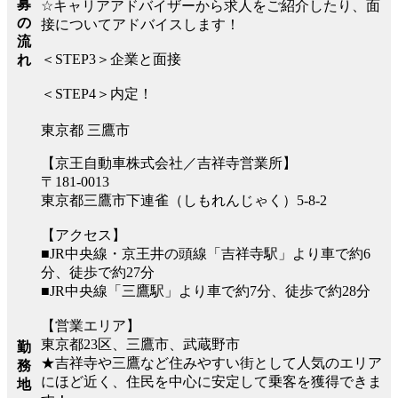
募
☆キャリアアドバイザーから求人をご紹介したり、面
の
接についてアドバイスします！
流
＜STEP3＞企業と面接
れ
＜STEP4＞内定！
東京都 三鷹市
【京王自動車株式会社／吉祥寺営業所】
〒181-0013
東京都三鷹市下連雀（しもれんじゃく）5-8-2
【アクセス】
■JR中央線・京王井の頭線「吉祥寺駅」より車で約6
分、徒歩で約27分
■JR中央線「三鷹駅」より車で約7分、徒歩で約28分
【営業エリア】
東京都23区、三鷹市、武蔵野市
勤
★吉祥寺や三鷹など住みやすい街として人気のエリア
務
にほど近く、住民を中心に安定して乗客を獲得できま
地