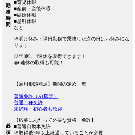
■育児休暇
勤
■産前・産後休暇
務
■結婚休暇
時
■忌引休暇
間
など
※明け休み：隔日勤務で乗務した次の日はお休みにな
ります
◎年8回、4連休を取得できます！
◎6連休の取得も可能！
【雇用形態補足】期間の定め：無
普通免許（AT限定）
普通二種免許
未経験・初心者も歓迎
【応募にあたって必要な資格・免許】
必
■普通自動車免許
須
※取得後3年以上経過していることが必要