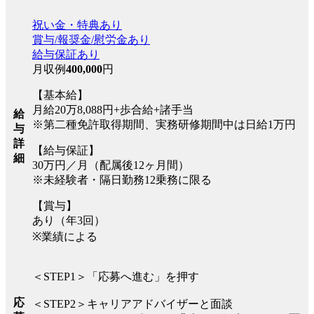
祝い金・特典あり
賞与/報奨金/慰労金あり
給与保証あり
月収例
400,000
円
【基本給】
月給20万8,088円+歩合給+諸手当
給
※第二種免許取得期間、実務研修期間中は日給1万円
与
詳
【給与保証】
細
30万円／月（配属後12ヶ月間）
※未経験者・隔日勤務12乗務に限る
【賞与】
あり（年3回）
※業績による
＜STEP1＞「応募へ進む」を押す
応
＜STEP2＞キャリアアドバイザーと面談