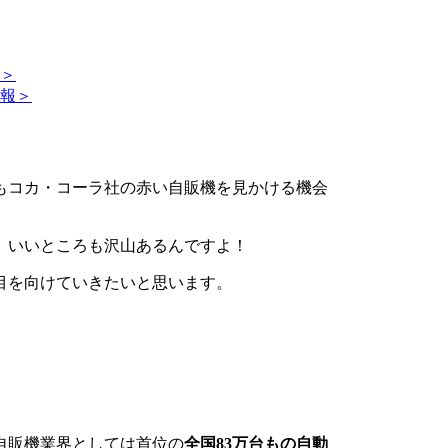
＞
報＞
もコカ・コーラ社の赤い自販機を見かける機会
、いいところも沢山あるんですよ！
目を向けていきたいと思います。
自販機業界としては首位の
全国83万台もの自動