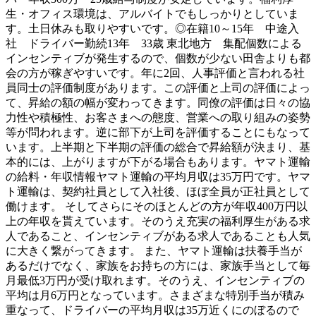
生・オフィス環境は、アルバイトでもしっかりとしていま
す。土日休みも取りやすいです。◎在籍10～15年 中途入
社 ドライバー勤続13年 33歳 東北地方 集配個数による
インセンティブが発生するので、個数が少ない田舎よりも都
会の方が稼ぎやすいです。年に2回、人事評価と言われる社
員同士の評価制度があります。この評価と上司の評価によっ
て、昇給の額の幅が変わってきます。同僚の評価は日々の協
力性や積極性、お客さまへの態度、営業への取り組みの姿勢
等が問われます。逆に部下が上司を評価することにもなって
います。上半期と下半期の評価の総合で昇給額が決まり、基
本的には、上がりますが下がる場合もあります。ヤマト運輸
の給料・年収情報ヤマト運輸の平均月収は35万円です。ヤマ
ト運輸は、契約社員として入社後、ほぼ全員が正社員として
働けます。 そしてさらにそのほとんどの方が年収400万円以
上の年収を貰えています。そのうえ充実の福利厚生がある求
人であること、インセンティブがある求人であることも人気
に大きく繋がってきます。 また、ヤマト運輸は扶養手当が
あるだけでなく、家族をお持ちの方には、家族手当として毎
月最低3万円が受け取れます。そのうえ、インセンティブの
平均は月6万円となっています。さまざまな特別手当が積み
重なって、ドライバーの平均月収は35万近くにのぼるので