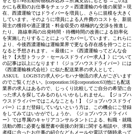
をとる17時出勤荷物積み込み→所属支店にもどる →このほ
かにも夜勤のお仕事をチェック＜西濃運輸の今後の展望＞現
在、西濃運輸ではドライバーを増員し、さらに規模を大きく
しています。そのように増員による人件費のコストを、新規
荷主の獲得や適正運賃・料金収受の 積極的な交渉を推進し
たり、 路線車両の出発時間・待機時間の改善による効率化
を実施したりすることによってカバーしています。これらに
より、今後西濃運輸は運輸業界で更なる存在感を持つことに
なると予想されます。＜最後に＞《西濃運輸ってどんな会
社？【大型トラック・セールスドライバー求人】》について
の記事は以上になります！《ジョブハウスドライバー》には
《西濃運輸株式会社》に似た配送業界の求人として、
ASKUL LOGISTの求人やシモハナ物流の求人がございます
のでご覧ください。[corporation:16][corporation:63]他にも配送
業界の求人はあるので、じっくり比較してご自分の希望に合
った求人を探してみるのもいいかもしれません。【ジョブハ
ウスドライバーではこんなことも！】《ジョブハウスドライ
バー》にまだ登録していないという方は、この機会にご登録
をしてみてはいかがでしょうか。《ジョブハウスドライバ
ー》では専属のキャリアコンサルタントによる、転職・就職
活動の際に必要な履歴書や面接の対策に関する相談や、求職
者様に合ったお仕事の紹介などもメールや電話で随時承って