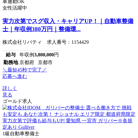
車通勤OK
女性活躍中
実力次第でスグ収入・キャリアUP！｜自動車整備
士｜年収例380万円｜整備環...
株式会社リバティ 求人番号：1154429
給与
年収例
3,800,000
円
勤務地
京都府 京都市
＼最短45秒で完了／
応募へ進む
詳しく
見る
ゴールド求人
1級自動車整備士