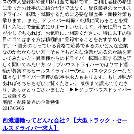
スの求人登録料や使用料は全て無料です。ご利用者様の希望
に沿ったお仕事のご紹介だけではなく、配送業界のセールス
ドライバー転職・就職するために必要な履歴書・面接対策も
承ります。 また、ドライバー就職・転職に関わることを採
用・入社まで全面的にサポートいたします。不安に思うこと
が少しでもあれば、お気軽にご相談ください。特に以下の項
目に当てはまる方は積極的に登録することをおすすめしま
す。 ・自分のもっている資格で応募できるのがどんな企業
なのかわからない方・そもそもどんな企業があるのか話を聞
いてみたい方・異業種からのドライバー転職に関する話を詳
しく聞いてみたい方 ジョブハウスドライバーではヤマト運
輸が募集するセールスドライバーの他、バスやタクシーなど
様々なドライバー関連の記事や求人もあります。もし興味が
あればそちらもぜひご覧ください。 最後まで読んでくださ
り、ありがとうございました！▶▶ジョブハウスドライバー
に登録する
宅配・配達業界の企業特集
2017/05/06
西濃運輸ってどんな会社？【大型トラック・セー
ルスドライバー求人】