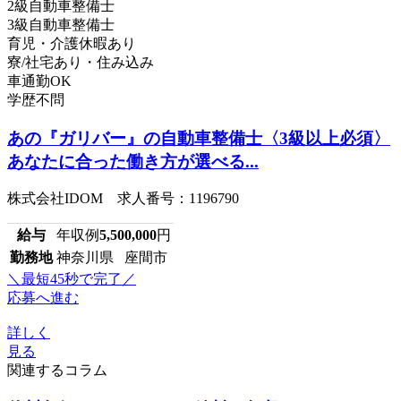
2級自動車整備士
3級自動車整備士
育児・介護休暇あり
寮/社宅あり・住み込み
車通勤OK
学歴不問
あの『ガリバー』の自動車整備士〈3級以上必須〉
あなたに合った働き方が選べる...
株式会社IDOM 求人番号：1196790
給与
年収例
5,500,000
円
勤務地
神奈川県 座間市
＼最短45秒で完了／
応募へ進む
詳しく
見る
関連するコラム