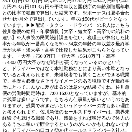
33.15万円132.5万円50代597.5万円37.35万円149.4万円60代405
万円25.3万円101.3万円※平均年収と国税庁の年齢別階層年収
との比率で独自で算出した結果です。※ボーナスは夏冬合わ
せた4か月分で算出しています。年収は50代がピークとなっ
ています。▶▶配送・タクシー・ドライバーの求人はこちら
佐川急便の給料・年収情報【大卒・短大卒・高卒での給料の
違い】※人事院の民間統計調査を使い、税理士が算出した比
率から年収が一番高くなる50～54歳の年齢の年収差を最終学
歴が大卒・短大卒・高卒で比較した結果がこちらとなってい
ます。・大卒→750.0万円 ・短大卒→564.0万円 ・高卒
→480.0万円大卒がなぜ給料が高くなっているのかという
と、ドライバーではなく本社勤務などにより高い水準となっ
ていると考えられます。未経験者でも就くことができる職業
で、学歴も必要なさそうなイメージのある職種ですが最終学
歴にとってこんなに差が出るのは意外な結果ですね。佐川急
便の労働時間定時は、7:00-16:00となっていますが、基本的
に残業は多いようです。もちろん仕事量が多いというのもあ
りますが、残業で稼ぎたいというドライバーの方も多い理由
と考えられます。佐川急便のセールスドライバーは、業界未
経験でも就ける職業であり、残業をすれば稼げるので体力の
あるうちに稼いで貯金するというのがいいかもしれないです
ね。ドライバーの口コミ◎20代セールスドライバー入社3年