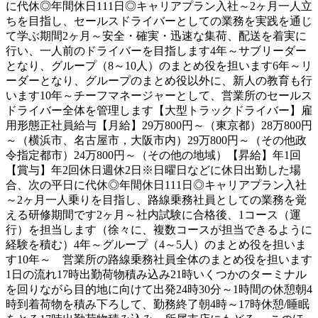
に代休◎年間休日111日◎キャリアプラン入社～2ヶ月一人立
ちを目指し、セールスドライバーとしての業務を実践を通じ
て学ぶ期間2ヶ月～安全・確実・迅速な集荷、配送を着実に
行い、一人前のドライバーを目指します4年～サブリーダー
となり、グループ（8～10人）のまとめ役を担います6年～リ
ーダーとなり、グループのまとめ役以外に、新人の教育も行
います10年～チーフマネージャーとして、営業所のセールス
ドライバー全体を管理します【大型トラックドライバー】雇
用形態正社員給与【月給】29万800円～（東京都）28万800円
～（横浜市、名古屋市，大阪市内）29万800円～（その他政
令指定都市）24万800円～（その他の地域）【昇給】年1回
【賞与】年2回休日週休2日※日曜日などに休日出勤した場
合、次の平日に代休◎年間休日111日◎キャリアプラン入社
～2ヶ月一人乗りを目指し、路線乗務社員としての業務を覚
える研修期間です2ヶ月～社内試験に合格後、1コース（運
行）を担当します（徐々に、複数コースが担当できるように
経験を積む）4年～グループ（4～5人）のまとめ役を担いま
す10年～ 営業所の路線乗務社員全体のまとめ役を担います
1日の流れ17時出勤荷物積み込み21時いくつかのターミナル
を回りながら目的地に向けて出発24時30分～1時間の休憩朝4
時到着荷物を積み下ろして、勤務終了朝4時～17時休憩/睡眠