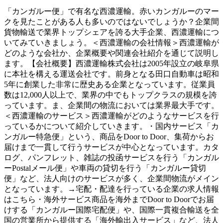
「カンガルー便」で有名な西濃運輸。赤いカンガルーのマー
クを見たことがある人も多いのではないでしょうか？企業間
貨物輸送で業界トップシェアを誇る大手企業、西濃運輸につ
いてみていきましょう。＜西濃運輸の会社情報＞西濃運輸が
どのような会社か、企業概要や関連会社紹介を通じて説明し
ます。【会社概要】西濃運輸株式会社は2005年設立の岐阜県
に本社を構える運送会社です。前身となる田口自動車は昭和
5年に創業した非常に歴史ある企業となっています。従業員
数は12,000人以上で、業界の中でもトップクラスの規模を誇
っています。ま、企業間の物流においては業界最大手です。
＜西濃運輸のサービス＞西濃運輸がどのようなサービスを行
っているかについて紹介していきます。・国内サービス「カ
ンガルー特急便」という、商品をDoor to Door、集荷からお
届けまで一貫して行うサービスが中心となっています。カタ
ログ、パンフレット、雑誌の投函サービスを行う「カンガル
ーPostalメール便」や車両の貸切を行う「カンガルー貸切
便」など、法人向けのサービスが多く、企業間物流がメイン
となっています。→宅配・配達を行っている企業の求人情報
はこちら・海外サービス商品を海外までDoor to Doorでお届
けする「カンガルー国際宅配便」や、国際一貫複合輸送を全
国の営業所から提供する「海外輸出入サービス」など、法人