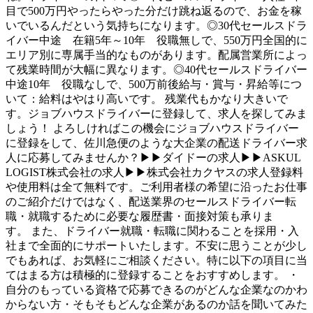
目で500万円やったらやった分だけ跳ね返るので、お金を稼
いでいるんだという気持ちになります。◎30代セールスドラ
イバー中途 在籍5年～10年 役職無しで、550万円全国的に
エリア別に専属手当的なものがあります。配属営業所によっ
て残業時間が大幅に異なります。◎40代セールスドライバー
中途10年 役職なしで、500万前後給与・賞与・昇給等につ
いて：給料はやはり高いです。 残業代もかなり大きいで
す。ジョブハウスドライバーに登録して、求人を探してみま
しょう！ よろしければこの機会にジョブハウスドライバー
に登録をして、佐川急便のような大企業の配送ドライバー求
人に応募してみませんか？▶▶ダイドーの求人▶▶ASKUL
LOGIST株式会社の求人▶▶株式会社カクヤスの求人登録料
や使用料は全て無料です。ご利用者様の希望に沿ったお仕事
のご紹介だけではなく、配送業界のセールスドライバー転
職・就職するために必要な履歴書・面接対策も承りま
す。 また、ドライバー就職・転職に関わることを採用・入
社まで全面的にサポートいたします。不安に思うことが少し
でもあれば、お気軽にご相談ください。特に以下の項目に当
てはまる方は積極的に登録することをおすすめします。 ・
自分のもっている資格で応募できるのがどんな企業なのかわ
からない方・そもそもどんな企業があるのか話を聞いてみた