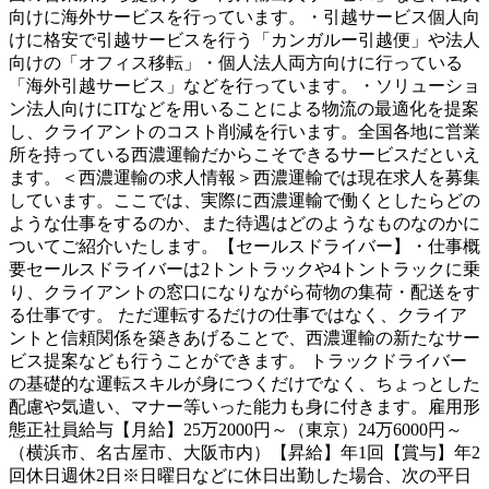
向けに海外サービスを行っています。・引越サービス個人向
けに格安で引越サービスを行う「カンガルー引越便」や法人
向けの「オフィス移転」・個人法人両方向けに行っている
「海外引越サービス」などを行っています。・ソリューショ
ン法人向けにITなどを用いることによる物流の最適化を提案
し、クライアントのコスト削減を行います。全国各地に営業
所を持っている西濃運輸だからこそできるサービスだといえ
ます。＜西濃運輸の求人情報＞西濃運輸では現在求人を募集
しています。ここでは、実際に西濃運輸で働くとしたらどの
ような仕事をするのか、また待遇はどのようなものなのかに
ついてご紹介いたします。【セールスドライバー】・仕事概
要セールスドライバーは2トントラックや4トントラックに乗
り、クライアントの窓口になりながら荷物の集荷・配送をす
る仕事です。 ただ運転するだけの仕事ではなく、クライア
ントと信頼関係を築きあげることで、西濃運輸の新たなサー
ビス提案なども行うことができます。 トラックドライバー
の基礎的な運転スキルが身につくだけでなく、ちょっとした
配慮や気遣い、マナー等いった能力も身に付きます。雇用形
態正社員給与【月給】25万2000円～（東京）24万6000円～
（横浜市、名古屋市、大阪市内）【昇給】年1回【賞与】年2
回休日週休2日※日曜日などに休日出勤した場合、次の平日