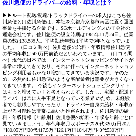
佐川急便のドライバ―の給料・年収とは？
▶▶ルート配送/配達/トラックドライバーの求人はこちら佐
川急便とは佐川急便は、本社を京都府京都市南区に置く運送
事業を手掛ける企業です。SGホールディングスの子会社の
運送会社です。佐川急便の設立時期は1965年11月24日。従業
員の数は38,585人。平均勤続年数は平均で3年となっていま
した。 （口コミ調べ）佐川急便の給料・年収情報佐川急便
の平均年収は500万円前後だといわれています。 （口コミ調
べ）現代の日本では、インターネットショッピングサイトが
非常に増えてきており、それに伴ってインターネットショッ
ピング利用者もかなり増加してきている状況です。そのた
め、必然的に佐川急便のような宅配業者は需要が大きくなっ
てきています。 今後もインターネットショッピングサイト
はもっと増えていくと考えられます。しかし、宅配・配送ド
ライバーは常に人手不足となっている業界 のため、未経験
者でも就職しやすかったり、ドライバー自身の給料・年収が
上がる可能性は非常に高いと推察されます。佐川急便の給
料・年収情報【年齢別】佐川急便の給料・年収を年齢ごとに
見ていきましょう。年代年収月収ボーナス20代320万円20万
円80.05万円30代417.5万円26.1万円104.4万円40代530万円