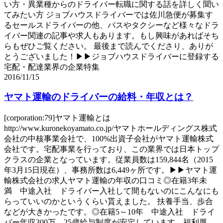
い方・異業種からのドライバー転職に関する話を詳しく聞い
てみたい方 ジョブハウスドライバーでは佐川急便が募集す
るセールスドライバーの他、バスやタクシーなど様々なドラ
イバー関連の記事や求人もあります。もし興味があればそち
らもぜひご覧ください。 最後まで読んでくださり、ありが
とうございました！▶▶ジョブハウスドライバーに登録する
宅配・配達業界の企業特集
2016/11/15
ヤマト運輸のドライバーの給料・年収とは？
[corporation:79]ヤマト運輸とは
http://www.kuronekoyamato.co.jp/ヤマトホールディングス株式
会社の中核事業会社で、100%出資子会社がヤマト運輸株式
会社です。宅配事業を行っており、この業界では日本トップ
クラスの企業となっています。従業員数は159,844名（2015
年3月15日現在）、事務所数は6,449ヶ所です。▶▶ヤマト運
輸株式会社の求人ヤマト運輸の年収の口コミ◎在籍3年未
満 中途入社 ドライバー入社して間もないのにこんなにも
らっていいのかというくらい貰えました。 扶養手当、歩合
などが大きかったです。◎在籍5～10年 中途入社 ドライ
バー年収300万 25歳給与制度が安定しています。福利厚