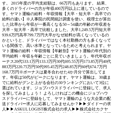
す。 2015年度の平均支給額は、66万円もあります。 結果、
多くのドライバーの方が年収400万円以上に達しているので
す。ヤマト運輸の給料・年収情報【大卒・短大卒・高卒での
給料の違い】※人事院の民間統計調査を使い、税理士が算出
した比率から年収が一番高くなる50～54歳の年齢の年収差を
大卒・短大卒・高卒で比較しました。大卒1,249.5万円短大卒
939.6万円高卒799.7万円大卒がなぜ給料が高くなっているの
かというと、ドライバーではなく本社勤務の方も多くなって
いる関係で、高い水準となっているためと考えられます。ヤ
マト運輸の給料・年収情報【年齢別】ヤマト運輸の年代別の
平均給料・年収を年齢ごとに見ていきましょう。年代年収ボ
ーナス20代533.1万円133.3万円30代695.55万円173.85万円40代
883万円220.75万円50代995.45万円248.85万円60代674.7万円
168.7万円※ボーナスは夏冬合わせた4か月分で算出してま
す。年収は50代がピークになります。ヤマト運輸は、30歳ま
でに給料がグンと上がる会社の30ランキングにおいて3位に
選ばれています。ジョブハウスドライバーに登録して、求人
を探してみましょう！ よろしければこの機会にジョブハウ
スドライバーに登録をして、ヤマト運輸のような大企業の配
送ドライバー求人に応募してみませんか？▶▶ダイドーの求
人▶▶ASKUL LOGIST株式会社の求人▶▶株式会社カクヤ