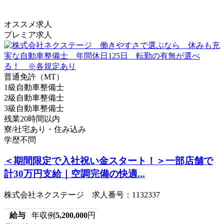
オススメ求人
プレミア求人
普通免許（MT）
1級自動車整備士
2級自動車整備士
3級自動車整備士
残業20時間以内
寮/社宅あり・住み込み
学歴不問
＜期間限定で入社祝い金スタート！＞一部店舗で
計30万円支給｜空調完備の快適...
株式会社ネクステージ 求人番号：1132337
給与
年収例
5,200,000
円