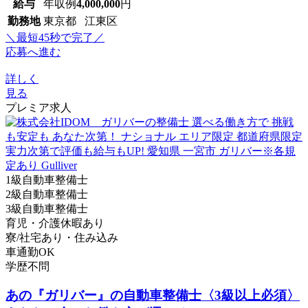
給与
年収例
4,000,000
円
勤務地
東京都 江東区
＼最短45秒で完了／
応募へ進む
詳しく
見る
プレミア求人
1級自動車整備士
2級自動車整備士
3級自動車整備士
育児・介護休暇あり
寮/社宅あり・住み込み
車通勤OK
学歴不問
あの『ガリバー』の自動車整備士〈3級以上必須〉