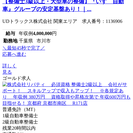
【整備士3級以上・大型車の整備】『いすゞ自動
車』グループの安定基盤あり！｜...
UDトラックス株式会社 関東エリア 求人番号：1136906
給与
年収例
4,000,000
円
勤務地
千葉県 市川市
＼最短45秒で完了／
応募へ進む
詳しく
見る
ゴールド求人
普通免許（MT）
1級自動車整備士
2級自動車整備士
残業20時間以内