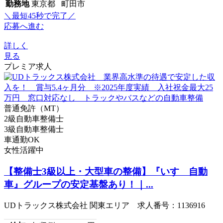
勤務地
東京都 町田市
＼最短45秒で完了／
応募へ進む
詳しく
見る
プレミア求人
普通免許（MT）
2級自動車整備士
3級自動車整備士
車通勤OK
女性活躍中
【整備士3級以上・大型車の整備】『いすゞ自動
車』グループの安定基盤あり！｜...
UDトラックス株式会社 関東エリア 求人番号：1136916