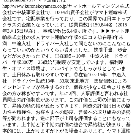
http://www.kuronekoyamato.co.jp/ヤマトホールディングス株式
会社の中核事業会社で、100%出資子会社がヤマト運輸株式
会社です。宅配事業を行っており、この業界では日本トップ
クラスの企業となっています。従業員数は159,844名（2015
年3月15日現在）、事務所数は6,449ヶ所です。▶▶ヤマト運
輸株式会社の求人ヤマト運輸の年収の口コミ◎在籍3年未
満 中途入社 ドライバー入社して間もないのにこんなにも
らっていいのかというくらい貰えました。 扶養手当、歩合
などが大きかったです。◎在籍5～10年 中途入社 ドライ
バー年収300万 25歳給与制度が安定しています。福利厚
生・オフィス環境は、アルバイトでもしっかりとしていま
す。土日休みも取りやすいです。◎在籍10～15年 中途入
社 ドライバー勤続13年 33歳 東北地方 集配個数による
インセンティブが発生するので、個数が少ない田舎よりも都
会の方が稼ぎやすいです。年に2回、人事評価と言われる社
員同士の評価制度があります。この評価と上司の評価によっ
て、昇給の額の幅が変わってきます。同僚の評価は日々の協
力性や積極性、お客さまへの態度、営業への取り組みの姿勢
等が問われます。逆に部下が上司を評価することにもなって
います。上半期と下半期の評価の総合で昇給額が決まり、基
本的には、上がりますが下がる場合もあります。ヤマト運輸