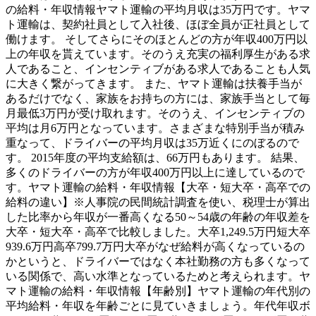
の給料・年収情報ヤマト運輸の平均月収は35万円です。ヤマ
ト運輸は、契約社員として入社後、ほぼ全員が正社員として
働けます。 そしてさらにそのほとんどの方が年収400万円以
上の年収を貰えています。そのうえ充実の福利厚生がある求
人であること、インセンティブがある求人であることも人気
に大きく繋がってきます。 また、ヤマト運輸は扶養手当が
あるだけでなく、家族をお持ちの方には、家族手当として毎
月最低3万円が受け取れます。そのうえ、インセンティブの
平均は月6万円となっています。さまざまな特別手当が積み
重なって、ドライバーの平均月収は35万近くにのぼるので
す。 2015年度の平均支給額は、66万円もあります。 結果、
多くのドライバーの方が年収400万円以上に達しているので
す。ヤマト運輸の給料・年収情報【大卒・短大卒・高卒での
給料の違い】※人事院の民間統計調査を使い、税理士が算出
した比率から年収が一番高くなる50～54歳の年齢の年収差を
大卒・短大卒・高卒で比較しました。大卒1,249.5万円短大卒
939.6万円高卒799.7万円大卒がなぜ給料が高くなっているの
かというと、ドライバーではなく本社勤務の方も多くなって
いる関係で、高い水準となっているためと考えられます。ヤ
マト運輸の給料・年収情報【年齢別】ヤマト運輸の年代別の
平均給料・年収を年齢ごとに見ていきましょう。年代年収ボ