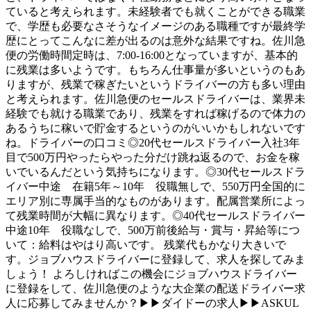
ていると考えられます。未経験者でも就くことができる職業
で、学歴も必要なさそうなイメージのある職種ですが最終学
歴にとってこんなに差が出るのは意外な結果ですね。佐川急
便の労働時間定時は、7:00-16:00となっていますが、基本的
に残業は多いようです。もちろん仕事量が多いというのもあ
りますが、残業で稼ぎたいというドライバーの方も多い理由
と考えられます。佐川急便のセールスドライバーは、業界未
経験でも就ける職業であり、残業をすれば稼げるので体力の
あるうちに稼いで貯金するというのがいいかもしれないです
ね。ドライバーの口コミ◎20代セールスドライバー入社3年
目で500万円やったらやった分だけ跳ね返るので、お金を稼
いでいるんだという気持ちになります。◎30代セールスドラ
イバー中途 在籍5年～10年 役職無しで、550万円全国的に
エリア別に専属手当的なものがあります。配属営業所によっ
て残業時間が大幅に異なります。◎40代セールスドライバー
中途10年 役職なしで、500万前後給与・賞与・昇給等につ
いて：給料はやはり高いです。 残業代もかなり大きいで
す。ジョブハウスドライバーに登録して、求人を探してみま
しょう！ よろしければこの機会にジョブハウスドライバー
に登録をして、佐川急便のような大企業の配送ドライバー求
人に応募してみませんか？▶▶ダイドーの求人▶▶ASKUL