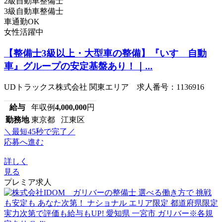
2級自動車整備士
3級自動車整備士
車通勤OK
女性活躍中
【整備士3級以上・大型車の整備】『いすゞ自動
車』グループの安定基盤あり！｜...
UDトラックス株式会社 関東エリア 求人番号：1136916
給与
年収例
4,000,000
円
勤務地
東京都 江東区
＼最短45秒で完了／
応募へ進む
詳しく
見る
プレミア求人