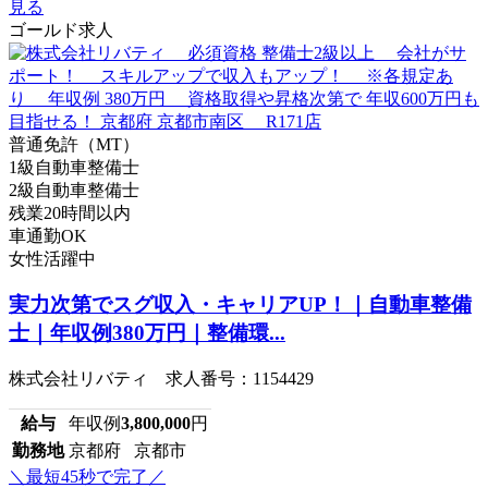
見る
ゴールド求人
普通免許（MT）
1級自動車整備士
2級自動車整備士
残業20時間以内
車通勤OK
女性活躍中
実力次第でスグ収入・キャリアUP！｜自動車整備
士｜年収例380万円｜整備環...
株式会社リバティ 求人番号：1154429
給与
年収例
3,800,000
円
勤務地
京都府 京都市
＼最短45秒で完了／