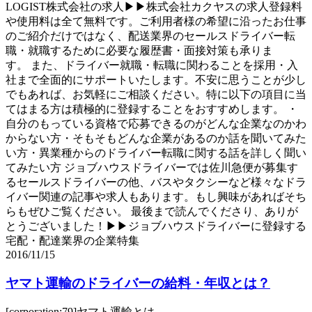
LOGIST株式会社の求人▶▶株式会社カクヤスの求人登録料
や使用料は全て無料です。ご利用者様の希望に沿ったお仕事
のご紹介だけではなく、配送業界のセールスドライバー転
職・就職するために必要な履歴書・面接対策も承りま
す。 また、ドライバー就職・転職に関わることを採用・入
社まで全面的にサポートいたします。不安に思うことが少し
でもあれば、お気軽にご相談ください。特に以下の項目に当
てはまる方は積極的に登録することをおすすめします。 ・
自分のもっている資格で応募できるのがどんな企業なのかわ
からない方・そもそもどんな企業があるのか話を聞いてみた
い方・異業種からのドライバー転職に関する話を詳しく聞い
てみたい方 ジョブハウスドライバーでは佐川急便が募集す
るセールスドライバーの他、バスやタクシーなど様々なドラ
イバー関連の記事や求人もあります。もし興味があればそち
らもぜひご覧ください。 最後まで読んでくださり、ありが
とうございました！▶▶ジョブハウスドライバーに登録する
宅配・配達業界の企業特集
2016/11/15
ヤマト運輸のドライバーの給料・年収とは？
[corporation:79]ヤマト運輸とは