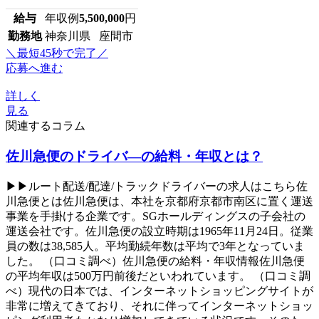
給与
年収例
5,500,000
円
勤務地
神奈川県 座間市
＼最短45秒で完了／
応募へ進む
詳しく
見る
関連するコラム
佐川急便のドライバ―の給料・年収とは？
▶▶ルート配送/配達/トラックドライバーの求人はこちら佐
川急便とは佐川急便は、本社を京都府京都市南区に置く運送
事業を手掛ける企業です。SGホールディングスの子会社の
運送会社です。佐川急便の設立時期は1965年11月24日。従業
員の数は38,585人。平均勤続年数は平均で3年となっていま
した。 （口コミ調べ）佐川急便の給料・年収情報佐川急便
の平均年収は500万円前後だといわれています。 （口コミ調
べ）現代の日本では、インターネットショッピングサイトが
非常に増えてきており、それに伴ってインターネットショッ