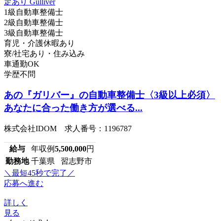
1級自動車整備士
2級自動車整備士
3級自動車整備士
育児・介護休暇あり
寮/社宅あり・住み込み
車通勤OK
学歴不問
あの『ガリバー』の自動車整備士〈3級以上必須〉
あなたに合った働き方が選べる...
株式会社IDOM 求人番号：1196787
給与
年収例
5,500,000
円
勤務地
千葉県 習志野市
＼最短45秒で完了／
応募へ進む
詳しく
見る