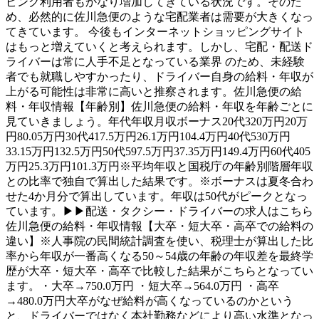
ピング利用者もかなり増加してきている状況です。そのた
め、必然的に佐川急便のような宅配業者は需要が大きくなっ
てきています。 今後もインターネットショッピングサイト
はもっと増えていくと考えられます。しかし、宅配・配送ド
ライバーは常に人手不足となっている業界 のため、未経験
者でも就職しやすかったり、ドライバー自身の給料・年収が
上がる可能性は非常に高いと推察されます。佐川急便の給
料・年収情報【年齢別】佐川急便の給料・年収を年齢ごとに
見ていきましょう。年代年収月収ボーナス20代320万円20万
円80.05万円30代417.5万円26.1万円104.4万円40代530万円
33.15万円132.5万円50代597.5万円37.35万円149.4万円60代405
万円25.3万円101.3万円※平均年収と国税庁の年齢別階層年収
との比率で独自で算出した結果です。※ボーナスは夏冬合わ
せた4か月分で算出しています。年収は50代がピークとなっ
ています。▶▶配送・タクシー・ドライバーの求人はこちら
佐川急便の給料・年収情報【大卒・短大卒・高卒での給料の
違い】※人事院の民間統計調査を使い、税理士が算出した比
率から年収が一番高くなる50～54歳の年齢の年収差を最終学
歴が大卒・短大卒・高卒で比較した結果がこちらとなってい
ます。・大卒→750.0万円 ・短大卒→564.0万円 ・高卒
→480.0万円大卒がなぜ給料が高くなっているのかという
と、ドライバーではなく本社勤務などにより高い水準となっ