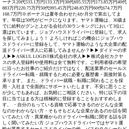
ーナス20代533.1万円133.3万円30代695.55万円173.85万円40代
883万円220.75万円50代995.45万円248.85万円60代674.7万円
168.7万円※ボーナスは夏冬合わせた4か月分で算出してま
す。年収は50代がピークになります。ヤマト運輸は、30歳ま
でに給料がグンと上がる会社の30ランキングにおいて3位に
選ばれています。ジョブハウスドライバーに登録して、求人
を探してみましょう！ よろしければこの機会にジョブハウ
スドライバーに登録をして、ヤマト運輸のような大企業の配
送ドライバー求人に応募してみませんか？▶▶ダイドーの求
人▶▶ASKUL LOGIST株式会社の求人▶▶株式会社カクヤ
スの求人登録料や使用料は全て無料です。ご利用者様の希望
に沿ったお仕事のご紹介だけではなく、配送業界のセールス
ドライバー転職・就職するために必要な履歴書・面接対策も
承ります。 また、ドライバー就職・転職に関わることを採
用・入社まで全面的にサポートいたします。不安に思うこと
が少しでもあれば、お気軽にご相談ください。特に以下の項
目に当てはまる方は積極的に登録することをおすすめしま
す。 ・自分のもっている資格で応募できるのがどんな企業
なのかわからない方・そもそもどんな企業があるのか話を聞
いてみたい方・異業種からのドライバー転職に関する話を詳
しく聞いてみたい方 ジョブハウスドライバーではヤマト運
輸が募集するセールスドライバーの他、バスやタクシーなど