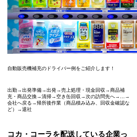
自動販売機補充のドライバー例をご紹介します！
出勤→出発準備→出発→売上処理・現金回収→商品補
充・商品交換→清掃→空き缶回収→次の訪問先へ→…→
会社へ戻る→帰所後作業（商品積み込み、回収金確認な
ど）→退社
コカ・コーラを配送している企業っ