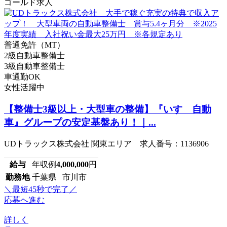
ゴールド求人
普通免許（MT）
2級自動車整備士
3級自動車整備士
車通勤OK
女性活躍中
【整備士3級以上・大型車の整備】『いすゞ自動
車』グループの安定基盤あり！｜...
UDトラックス株式会社 関東エリア 求人番号：1136906
給与
年収例
4,000,000
円
勤務地
千葉県 市川市
＼最短45秒で完了／
応募へ進む
詳しく