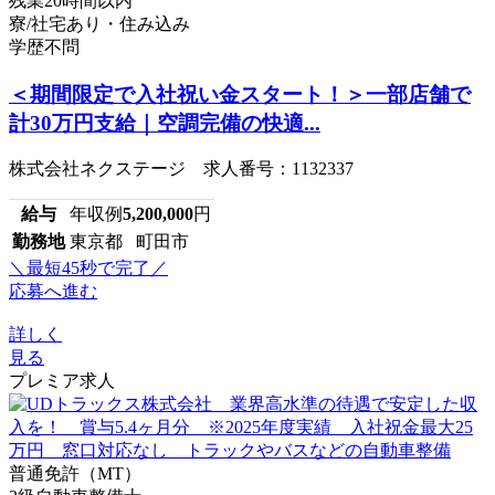
残業20時間以内
寮/社宅あり・住み込み
学歴不問
＜期間限定で入社祝い金スタート！＞一部店舗で
計30万円支給｜空調完備の快適...
株式会社ネクステージ 求人番号：1132337
給与
年収例
5,200,000
円
勤務地
東京都 町田市
＼最短45秒で完了／
応募へ進む
詳しく
見る
プレミア求人
普通免許（MT）