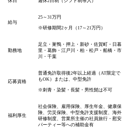
休日
週休2日制（シフト制導入）
25～31万円
給与
※研修期間2ヶ月（17～21万円）
足立・巣鴨・押上・新砂・佐賀町・日暮
勤務地
里・葛飾・江戸川・柏・松戸・船橋・市
川・千葉
普通免許取得後2年以上経過（AT限定で
もOK）または、中型免許
応募資格
※刺青・染髪・長髪・男性髭は不可
社会保険、雇用保険、厚生年金、健康保
険、労災保険、中型免許支援制度、海外
福利厚生
研修制度、営業所主催の社員旅行・慰安
パーティー等への補助金有