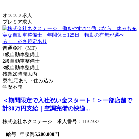
オススメ求人
プレミア求人
普通免許（MT）
1級自動車整備士
2級自動車整備士
3級自動車整備士
残業20時間以内
寮/社宅あり・住み込み
学歴不問
＜期間限定で入社祝い金スタート！＞一部店舗で
計30万円支給｜空調完備の快適...
株式会社ネクステージ 求人番号：1132337
給与
年収例
5,200,000
円