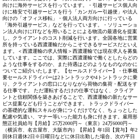
向けに海外サービスを行っています。・引越サービス個人向
けに格安で引越サービスを行う「カンガルー引越便」や法人
向けの「オフィス移転」・個人法人両方向けに行っている
「海外引越サービス」などを行っています。・ソリューショ
ン法人向けにITなどを用いることによる物流の最適化を提案
し、クライアントのコスト削減を行います。全国各地に営業
所を持っている西濃運輸だからこそできるサービスだといえ
ます。＜西濃運輸の求人情報＞西濃運輸では現在求人を募集
しています。ここでは、実際に西濃運輸で働くとしたらどの
ような仕事をするのか、また待遇はどのようなものなのかに
ついてご紹介いたします。【セールスドライバー】・仕事概
要セールスドライバーは2トントラックや4トントラックに乗
り、クライアントの窓口になりながら荷物の集荷・配送をす
る仕事です。 ただ運転するだけの仕事ではなく、クライア
ントと信頼関係を築きあげることで、西濃運輸の新たなサー
ビス提案なども行うことができます。 トラックドライバー
の基礎的な運転スキルが身につくだけでなく、ちょっとした
配慮や気遣い、マナー等いった能力も身に付きます。雇用形
態正社員給与【月給】25万2000円～（東京）24万6000円～
（横浜市、名古屋市、大阪市内）【昇給】年1回【賞与】年2
回休日週休2日※日曜日などに休日出勤した場合、次の平日