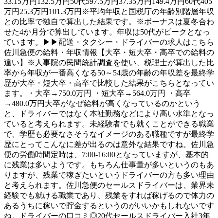
33.15万円132.5万円50代597.5万円37.35万円149.4万円60代405
万円25.3万円101.3万円※平均年収と国税庁の年齢別階層年収
との比率で独自で算出した結果です。※ボーナスは夏冬合わ
せた4か月分で算出しています。年収は50代がピークとなっ
ています。▶▶配送・タクシー・ドライバーの求人はこちら
佐川急便の給料・年収情報【大卒・短大卒・高卒での給料の
違い】※人事院の民間統計調査を使い、税理士が算出した比
率から年収が一番高くなる50～54歳の年齢の年収差を最終学
歴が大卒・短大卒・高卒で比較した結果がこちらとなってい
ます。・大卒→750.0万円 ・短大卒→564.0万円 ・高卒
→480.0万円大卒がなぜ給料が高くなっているのかという
と、ドライバーではなく本社勤務などにより高い水準となっ
ていると考えられます。未経験者でも就くことができる職業
で、学歴も必要なさそうなイメージのある職種ですが最終学
歴にとってこんなに差が出るのは意外な結果ですね。佐川急
便の労働時間定時は、7:00-16:00となっていますが、基本的
に残業は多いようです。もちろん仕事量が多いというのもあ
りますが、残業で稼ぎたいというドライバーの方も多い理由
と考えられます。佐川急便のセールスドライバーは、業界未
経験でも就ける職業であり、残業をすれば稼げるので体力の
あるうちに稼いで貯金するというのがいいかもしれないです
ね。ドライバーの口コミ◎20代セールスドライバー入社3年