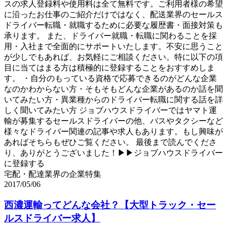
スの求人登録料や使用料は全て無料です。ご利用者様の希望
に沿ったお仕事のご紹介だけではなく、配送業界のセールス
ドライバー転職・就職するために必要な履歴書・面接対策も
承ります。 また、ドライバー就職・転職に関わることを採
用・入社まで全面的にサポートいたします。不安に思うこと
が少しでもあれば、お気軽にご相談ください。特に以下の項
目に当てはまる方は積極的に登録することをおすすめしま
す。 ・自分のもっている資格で応募できるのがどんな企業
なのかわからない方・そもそもどんな企業があるのか話を聞
いてみたい方・異業種からのドライバー転職に関する話を詳
しく聞いてみたい方 ジョブハウスドライバーではヤマト運
輸が募集するセールスドライバーの他、バスやタクシーなど
様々なドライバー関連の記事や求人もあります。もし興味が
あればそちらもぜひご覧ください。 最後まで読んでくださ
り、ありがとうございました！▶▶ジョブハウスドライバー
に登録する
宅配・配達業界の企業特集
2017/05/06
西濃運輸ってどんな会社？【大型トラック・セー
ルスドライバー求人】