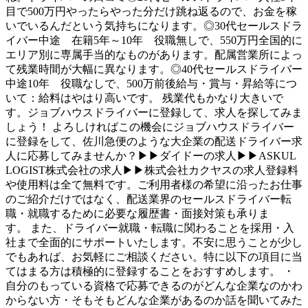
目で500万円やったらやった分だけ跳ね返るので、お金を稼
いでいるんだという気持ちになります。◎30代セールスドラ
イバー中途 在籍5年～10年 役職無しで、550万円全国的に
エリア別に専属手当的なものがあります。配属営業所によっ
て残業時間が大幅に異なります。◎40代セールスドライバー
中途10年 役職なしで、500万前後給与・賞与・昇給等につ
いて：給料はやはり高いです。 残業代もかなり大きいで
す。ジョブハウスドライバーに登録して、求人を探してみま
しょう！ よろしければこの機会にジョブハウスドライバー
に登録をして、佐川急便のような大企業の配送ドライバー求
人に応募してみませんか？▶▶ダイドーの求人▶▶ASKUL
LOGIST株式会社の求人▶▶株式会社カクヤスの求人登録料
や使用料は全て無料です。ご利用者様の希望に沿ったお仕事
のご紹介だけではなく、配送業界のセールスドライバー転
職・就職するために必要な履歴書・面接対策も承りま
す。 また、ドライバー就職・転職に関わることを採用・入
社まで全面的にサポートいたします。不安に思うことが少し
でもあれば、お気軽にご相談ください。特に以下の項目に当
てはまる方は積極的に登録することをおすすめします。 ・
自分のもっている資格で応募できるのがどんな企業なのかわ
からない方・そもそもどんな企業があるのか話を聞いてみた