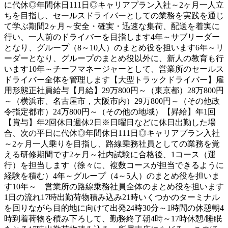
に代休◎年間休日111日◎キャリアプラン入社～2ヶ月一人立
ちを目指し、セールスドライバーとしての業務を実践を通じ
て学ぶ期間2ヶ月～安全・確実・迅速な集荷、配送を着実に
行い、一人前のドライバーを目指します4年～サブリーダー
となり、グループ（8～10人）のまとめ役を担います6年～リ
ーダーとなり、グループのまとめ役以外に、新人の教育も行
います10年～チーフマネージャーとして、営業所のセールス
ドライバー全体を管理します【大型トラックドライバー】雇
用形態正社員給与【月給】29万800円～（東京都）28万800円
～（横浜市、名古屋市，大阪市内）29万800円～（その他政
令指定都市）24万800円～（その他の地域）【昇給】年1回
【賞与】年2回休日週休2日※日曜日などに休日出勤した場
合、次の平日に代休◎年間休日111日◎キャリアプラン入社
～2ヶ月一人乗りを目指し、路線乗務社員としての業務を覚
える研修期間です2ヶ月～社内試験に合格後、1コース（運
行）を担当します（徐々に、複数コースが担当できるように
経験を積む）4年～グループ（4～5人）のまとめ役を担いま
す10年～ 営業所の路線乗務社員全体のまとめ役を担います
1日の流れ17時出勤荷物積み込み21時いくつかのターミナル
を回りながら目的地に向けて出発24時30分～1時間の休憩朝4
時到着荷物を積み下ろして、勤務終了朝4時～17時休憩/睡眠