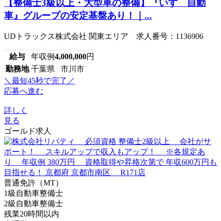
【整備士3級以上・大型車の整備】『いすゞ自動
車』グループの安定基盤あり！｜...
UDトラックス株式会社 関東エリア 求人番号：1136906
給与
年収例
4,000,000
円
勤務地
千葉県 市川市
＼最短45秒で完了／
応募へ進む
詳しく
見る
ゴールド求人
普通免許（MT）
1級自動車整備士
2級自動車整備士
残業20時間以内