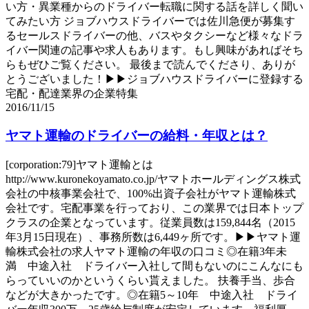
い方・異業種からのドライバー転職に関する話を詳しく聞い
てみたい方 ジョブハウスドライバーでは佐川急便が募集す
るセールスドライバーの他、バスやタクシーなど様々なドラ
イバー関連の記事や求人もあります。もし興味があればそち
らもぜひご覧ください。 最後まで読んでくださり、ありが
とうございました！▶▶ジョブハウスドライバーに登録する
宅配・配達業界の企業特集
2016/11/15
ヤマト運輸のドライバーの給料・年収とは？
[corporation:79]ヤマト運輸とは
http://www.kuronekoyamato.co.jp/ヤマトホールディングス株式
会社の中核事業会社で、100%出資子会社がヤマト運輸株式
会社です。宅配事業を行っており、この業界では日本トップ
クラスの企業となっています。従業員数は159,844名（2015
年3月15日現在）、事務所数は6,449ヶ所です。▶▶ヤマト運
輸株式会社の求人ヤマト運輸の年収の口コミ◎在籍3年未
満 中途入社 ドライバー入社して間もないのにこんなにも
らっていいのかというくらい貰えました。 扶養手当、歩合
などが大きかったです。◎在籍5～10年 中途入社 ドライ