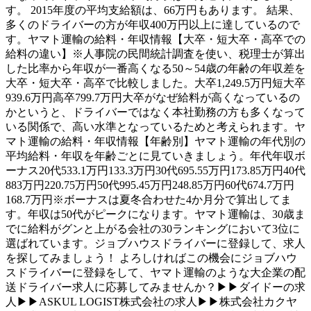
す。 2015年度の平均支給額は、66万円もあります。 結果、
多くのドライバーの方が年収400万円以上に達しているので
す。ヤマト運輸の給料・年収情報【大卒・短大卒・高卒での
給料の違い】※人事院の民間統計調査を使い、税理士が算出
した比率から年収が一番高くなる50～54歳の年齢の年収差を
大卒・短大卒・高卒で比較しました。大卒1,249.5万円短大卒
939.6万円高卒799.7万円大卒がなぜ給料が高くなっているの
かというと、ドライバーではなく本社勤務の方も多くなって
いる関係で、高い水準となっているためと考えられます。ヤ
マト運輸の給料・年収情報【年齢別】ヤマト運輸の年代別の
平均給料・年収を年齢ごとに見ていきましょう。年代年収ボ
ーナス20代533.1万円133.3万円30代695.55万円173.85万円40代
883万円220.75万円50代995.45万円248.85万円60代674.7万円
168.7万円※ボーナスは夏冬合わせた4か月分で算出してま
す。年収は50代がピークになります。ヤマト運輸は、30歳ま
でに給料がグンと上がる会社の30ランキングにおいて3位に
選ばれています。ジョブハウスドライバーに登録して、求人
を探してみましょう！ よろしければこの機会にジョブハウ
スドライバーに登録をして、ヤマト運輸のような大企業の配
送ドライバー求人に応募してみませんか？▶▶ダイドーの求
人▶▶ASKUL LOGIST株式会社の求人▶▶株式会社カクヤ