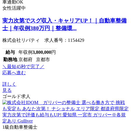
車通勤OK
女性活躍中
実力次第でスグ収入・キャリアUP！｜自動車整備
士｜年収例380万円｜整備環...
株式会社リバティ 求人番号：1154429
給与
年収例
3,800,000
円
勤務地
京都府 京都市
＼最短45秒で完了／
応募へ進む
詳しく
見る
ゴールド求人
1級自動車整備士