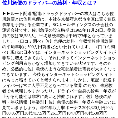
佐川急便のドライバ―の給料・年収とは？
▶▶ルート配送/配達/トラックドライバーの求人はこちら佐
川急便とは佐川急便は、本社を京都府京都市南区に置く運送
事業を手掛ける企業です。SGホールディングスの子会社の
運送会社です。佐川急便の設立時期は1965年11月24日。従業
員の数は38,585人。平均勤続年数は平均で3年となっていま
した。 （口コミ調べ）佐川急便の給料・年収情報佐川急便
の平均年収は500万円前後だといわれています。 （口コミ調
べ）現代の日本では、インターネットショッピングサイトが
非常に増えてきており、それに伴ってインターネットショッ
ピング利用者もかなり増加してきている状況です。そのた
め、必然的に佐川急便のような宅配業者は需要が大きくなっ
てきています。 今後もインターネットショッピングサイト
はもっと増えていくと考えられます。しかし、宅配・配送ド
ライバーは常に人手不足となっている業界 のため、未経験
者でも就職しやすかったり、ドライバー自身の給料・年収が
上がる可能性は非常に高いと推察されます。佐川急便の給
料・年収情報【年齢別】佐川急便の給料・年収を年齢ごとに
見ていきましょう。年代年収月収ボーナス20代320万円20万
円80.05万円30代417.5万円26.1万円104.4万円40代530万円