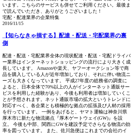
います。こちらのサービスも併せてご利用ください。最後ま
で読んでいただき、ありがとうございました！
宅配・配達業界の企業特集
2016/11/15
【知らなきゃ損する】配達・配送・宅配業界の裏
側
配達・配送・宅配業界全体の現状配達・配送・宅配ドライバ
ー業界はインターネットショッピングの流行により大きく成
長しています。 Amazonや楽天、ヤフーオークション等で商
品を購入している人が近年増加しており、それに伴い物流ニ
ーズも大きくなっています。 平成27年度の総務省の調査に
よると、日本全体で70%以上の人がインターネット通販サー
ビスを利用した経験があり、今後も利用者は増加していくこ
とが予想されます。ネット通販市場の拡大というトレンドに
対応すべく、各企業とも積極的な拠点の拡張及び人材の採用
を行っています。 一例をあげると、ヤマト運輸は神奈川県
厚木市に新たな物流拠点『厚木ゲートウェイ(GW)』を設
立。 今後も中部、関西にGWを建設予定でさらなる物流の効
率を図っています。 また、佐川急便はこれまでの会社のイ