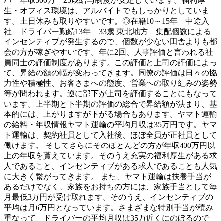
バー年収300万 25歳給与制度が安定しています。福利厚
生・オフィス環境は、アルバイトでもしっかりとしていま
す。土日休みも取りやすいです。◎在籍10～15年 中途入
社 ドライバー勤続13年 33歳 東北地方 集配個数による
インセンティブが発生するので、個数が少ない田舎よりも都
会の方が稼ぎやすいです。年に2回、人事評価と言われる社
員同士の評価制度があります。この評価と上司の評価によっ
て、昇給の額の幅が変わってきます。同僚の評価は日々の協
力性や積極性、お客さまへの態度、営業への取り組みの姿勢
等が問われます。逆に部下が上司を評価することにもなって
います。上半期と下半期の評価の総合で昇給額が決まり、基
本的には、上がりますが下がる場合もあります。ヤマト運輸
の給料・年収情報ヤマト運輸の平均月収は35万円です。ヤマ
ト運輸は、契約社員として入社後、ほぼ全員が正社員として
働けます。 そしてさらにそのほとんどの方が年収400万円以
上の年収を貰えています。そのうえ充実の福利厚生がある求
人であること、インセンティブがある求人であることも人気
に大きく繋がってきます。 また、ヤマト運輸は扶養手当が
あるだけでなく、家族をお持ちの方には、家族手当として毎
月最低3万円が受け取れます。そのうえ、インセンティブの
平均は月6万円となっています。さまざまな特別手当が積み
重なって、ドライバーの平均月収は35万近くにのぼるので