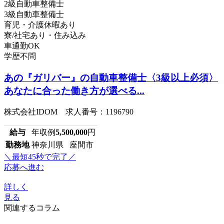
2級自動車整備士
3級自動車整備士
育児・介護休暇あり
寮/社宅あり・住み込み
車通勤OK
学歴不問
あの『ガリバー』の自動車整備士〈3級以上必須〉
あなたに合った働き方が選べる...
株式会社IDOM 求人番号：1196790
給与
年収例
5,500,000
円
勤務地
神奈川県 座間市
＼最短45秒で完了／
応募へ進む
詳しく
見る
関連するコラム