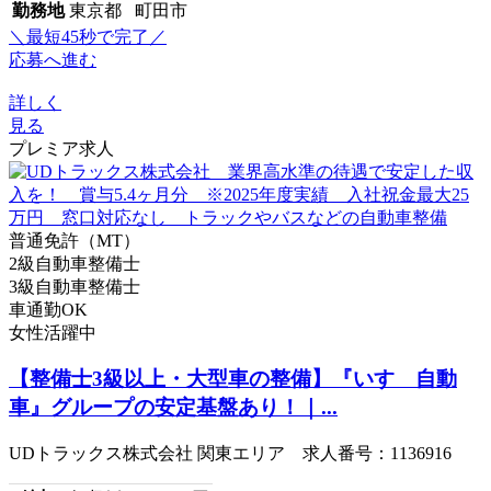
勤務地
東京都 町田市
＼最短45秒で完了／
応募へ進む
詳しく
見る
プレミア求人
普通免許（MT）
2級自動車整備士
3級自動車整備士
車通勤OK
女性活躍中
【整備士3級以上・大型車の整備】『いすゞ自動
車』グループの安定基盤あり！｜...
UDトラックス株式会社 関東エリア 求人番号：1136916