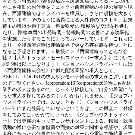
をとる17時出勤荷物積み込み→所属支店にもどる →このほ
かにも夜勤のお仕事をチェック＜西濃運輸の今後の展望＞現
在、西濃運輸ではドライバーを増員し、さらに規模を大きく
しています。そのように増員による人件費のコストを、新規
荷主の獲得や適正運賃・料金収受の 積極的な交渉を推進し
たり、 路線車両の出発時間・待機時間の改善による効率化
を実施したりすることによってカバーしています。これらに
より、今後西濃運輸は運輸業界で更なる存在感を持つことに
なると予想されます。＜最後に＞《西濃運輸ってどんな会
社？【大型トラック・セールスドライバー求人】》について
の記事は以上になります！《ジョブハウスドライバー》には
《西濃運輸株式会社》に似た配送業界の求人として、
ASKUL LOGISTの求人やシモハナ物流の求人がございます
のでご覧ください。[corporation:16][corporation:63]他にも配送
業界の求人はあるので、じっくり比較してご自分の希望に合
った求人を探してみるのもいいかもしれません。【ジョブハ
ウスドライバーではこんなことも！】《ジョブハウスドライ
バー》にまだ登録していないという方は、この機会にご登録
をしてみてはいかがでしょうか。《ジョブハウスドライバ
ー》では専属のキャリアコンサルタントによる、転職・就職
活動の際に必要な履歴書や面接の対策に関する相談や、求職
者様に合ったお仕事の紹介などもメールや電話で随時承って