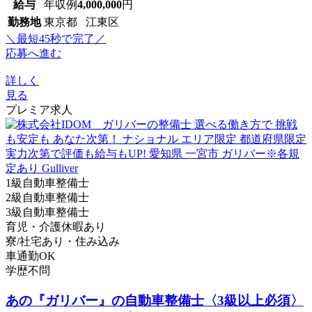
給与
年収例
4,000,000
円
勤務地
東京都 江東区
＼最短45秒で完了／
応募へ進む
詳しく
見る
プレミア求人
1級自動車整備士
2級自動車整備士
3級自動車整備士
育児・介護休暇あり
寮/社宅あり・住み込み
車通勤OK
学歴不問
あの『ガリバー』の自動車整備士〈3級以上必須〉