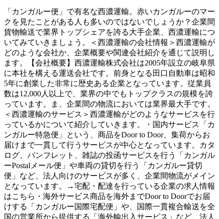
「カンガルー便」で有名な西濃運輸。赤いカンガルーのマー
クを見たことがある人も多いのではないでしょうか？企業間
貨物輸送で業界トップシェアを誇る大手企業、西濃運輸につ
いてみていきましょう。＜西濃運輸の会社情報＞西濃運輸が
どのような会社か、企業概要や関連会社紹介を通じて説明し
ます。【会社概要】西濃運輸株式会社は2005年設立の岐阜県
に本社を構える運送会社です。前身となる田口自動車は昭和
5年に創業した非常に歴史ある企業となっています。従業員
数は12,000人以上で、業界の中でもトップクラスの規模を誇
っています。ま、企業間の物流においては業界最大手です。
＜西濃運輸のサービス＞西濃運輸がどのようなサービスを行
っているかについて紹介していきます。・国内サービス「カ
ンガルー特急便」という、商品をDoor to Door、集荷からお
届けまで一貫して行うサービスが中心となっています。カタ
ログ、パンフレット、雑誌の投函サービスを行う「カンガル
ーPostalメール便」や車両の貸切を行う「カンガルー貸切
便」など、法人向けのサービスが多く、企業間物流がメイン
となっています。→宅配・配達を行っている企業の求人情報
はこちら・海外サービス商品を海外までDoor to Doorでお届
けする「カンガルー国際宅配便」や、国際一貫複合輸送を全
国の営業所から提供する「海外輸出入サービス」など、法人