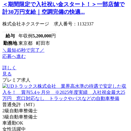
＜期間限定で入社祝い金スタート！＞一部店舗で
計30万円支給｜空調完備の快適...
株式会社ネクステージ 求人番号：1132337
給与
年収例
5,200,000
円
勤務地
東京都 町田市
＼最短45秒で完了／
応募へ進む
詳しく
見る
プレミア求人
普通免許（MT）
2級自動車整備士
3級自動車整備士
車通勤OK
女性活躍中