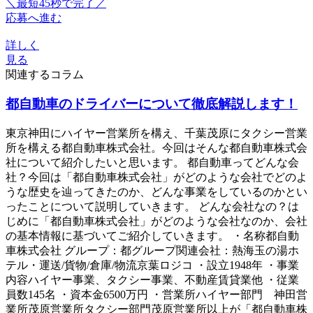
＼最短45秒で完了／
応募へ進む
詳しく
見る
関連するコラム
都自動車のドライバーについて徹底解説します！
東京神田にハイヤー営業所を構え、千葉茂原にタクシー営業
所を構える都自動車株式会社。今回はそんな都自動車株式会
社について紹介したいと思います。 都自動車ってどんな会
社？今回は「都自動車株式会社」がどのような会社でどのよ
うな歴史を辿ってきたのか、どんな事業をしているのかとい
ったことについて説明していきます。 どんな会社なの？は
じめに「都自動車株式会社」がどのような会社なのか、会社
の基本情報に基づいてご紹介していきます。 ・名称都自動
車株式会社 グループ：都グループ関連会社：熱海玉の湯ホ
テル・運送/貨物/倉庫/物流京葉ロジコ ・設立1948年 ・事業
内容ハイヤー事業、タクシー事業、不動産賃貸業他 ・従業
員数145名 ・資本金6500万円 ・営業所ハイヤー部門 神田営
業所茂原営業所タクシー部門茂原営業所以上が「都自動車株