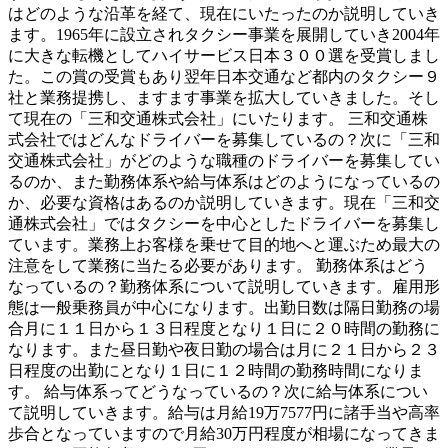
はどのような沿革を経て、現在にいたったのか説明していき
ます。1965年に設立されタクシー事業を展開していき2004年
に大きな転機としてハイサービス日本３００選を受賞しまし
た。この賞の受賞もあり翌年日本交通など都内のタクシー９
社と業務提携し、ますます事業を拡大していきました。そし
て現在の「三和交通株式会社」にいたります。 三和交通株
式会社ではどんなドライバーを募集しているの？次に「三和
交通株式会社」がどのような職種のドライバーを募集してい
るのか、また勤務体系や給与体系はどのようになっているの
か、必要な資格はあるのか説明していきます。現在「三和交
通株式会社」ではタクシーを中心としたドライバーを募集し
ています。業務上お客様を乗せて目的地へと運ぶため最大の
注意をして業務に当たる必要があります。 勤務体系はどう
なっているの？勤務体系について説明していきます。雇用形
態は一般乗務員が中心になります。出勤日数は隔日勤務の場
合月に１１日から１３日程度となり１日に２０時間の勤務に
なります。また昼日勤や夜日勤の場合は月に２１日から２３
日程度の出勤にとなり１日に１２時間の勤務時間になりま
す。 給与体系ってどうなっているの？次に給与体系につい
て説明していきます。給与は月給19万7577円に諸手当や高率
歩合となっていますので月給30万円程度が相場になってきま