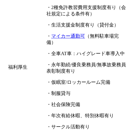
・2種免許教習費用支援制度有り（会
社規定による条件有）
・生活支援金制度有り（貸付金）
・
マイカー通勤可
（無料駐車場完
備）
・全車AT車：ハイグレード車導入中
・永年勤続/優良乗務員/無事故乗務員
福利厚生
表彰制度有り
・仮眠室/ロッカールーム完備
・制服貸与
・社会保険完備
・年次有給休暇、特別休暇有り
・サークル活動有り