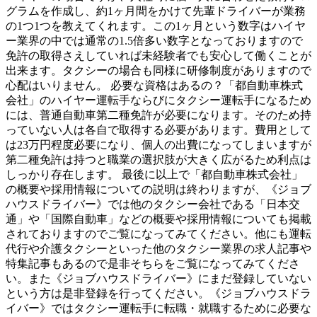
グラムを作成し、約1ヶ月間をかけて先輩ドライバーが業務
の1つ1つを教えてくれます。この1ヶ月という数字はハイヤ
ー業界の中では通常の1.5倍多い数字となっておりますので
免許の取得さえしていれば未経験者でも安心して働くことが
出来ます。タクシーの場合も同様に研修制度がありますので
心配はいりません。 必要な資格はあるの？「都自動車株式
会社」のハイヤー運転手ならびにタクシー運転手になるため
には、普通自動車第二種免許が必要になります。そのため持
っていない人は各自で取得する必要があります。費用として
は23万円程度必要になり、個人の出費になってしまいますが
第二種免許は持つと職業の選択肢が大きく広がるため利点は
しっかり存在します。 最後に以上で「都自動車株式会社」
の概要や採用情報についての説明は終わりますが、《ジョブ
ハウスドライバー》では他のタクシー会社である「日本交
通」や「国際自動車」などの概要や採用情報についても掲載
されておりますのでご覧になってみてください。他にも運転
代行や介護タクシーといった他のタクシー業界の求人記事や
特集記事もあるので是非そちらをご覧になってみてくださ
い。また《ジョブハウスドライバー》にまだ登録していない
という方は是非登録を行ってください。《ジョブハウスドラ
イバー》ではタクシー運転手に転職・就職するために必要な