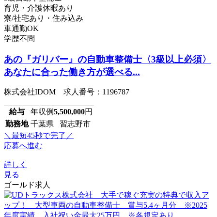
育児・介護休暇あり
寮/社宅あり・住み込み
車通勤OK
学歴不問
あの『ガリバー』の自動車整備士〈3級以上必須〉
あなたに合った働き方が選べる...
株式会社IDOM 求人番号：1196787
給与
年収例
5,500,000
円
勤務地
千葉県 習志野市
＼最短45秒で完了／
応募へ進む
詳しく
見る
ゴールド求人