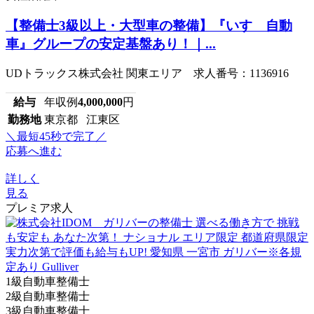
【整備士3級以上・大型車の整備】『いすゞ自動
車』グループの安定基盤あり！｜...
UDトラックス株式会社 関東エリア 求人番号：1136916
給与
年収例
4,000,000
円
勤務地
東京都 江東区
＼最短45秒で完了／
応募へ進む
詳しく
見る
プレミア求人
1級自動車整備士
2級自動車整備士
3級自動車整備士