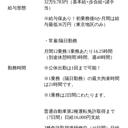
32万9,783円（基本給+歩合給+諸手
給与形態
当）
※給与保あり！初乗務後6か月間は給
与最低36万円（東京地区のみ）
・常雇/隔日勤務
月間12乗務:1乗務あたり14.25時間
（別途休憩時間3時間、週40時間）
勤務時間
※公休出勤は1回まで可能！
※1乗務（隔日勤務）の最大拘束時間
は21時間です。
※1乗務は2日間にわたります。
普通自動車第2種運転免許取得まで
（7日間）日給16,000円支給
2種免許取得後研修中（16日間）日給