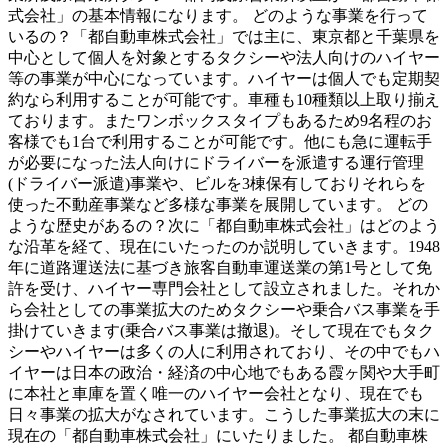
式会社」の基本情報になります。 どのような事業を行って
いるの？「都自動車株式会社」では主に、東京都と千葉県を
中心として個人を対象とするタクシーや法人向けのハイヤー
等の事業が中心になっています。ハイヤーは個人でも定期契
約なら利用することが可能です。車種も10種類以上取り揃え
ております。またワンボックスタイプもあるため9名程のお
客様でも1台で利用することが可能です。他にも急に運転手
が必要になった法人向けにドライバーを派遣する運行管理
(ドライバー派遣)事業や、ビルを3棟保有しておりそれらを
使った不動産事業など多様な事業を展開しています。 どの
ような歴史があるの？次に「都自動車株式会社」はどのよう
な沿革を経て、現在にいたったのか説明していきます。1948
年に道路運送法に基づき旅客自動車運送業の第1号として免
許を受け、ハイヤー専門会社として設立されました。それか
ら会社としての事業拡大のためタクシーや乗合バス事業を手
掛けていきます(乗合バス事業は撤退)。そして現在でもタク
シーやハイヤーは多くの人に利用されており、その中でもハ
イヤーは日本の政治・経済の中心地でもある霞ヶ関や大手町
に本社と車庫を置く唯一のハイヤー会社となり、現在でも
日々事業の拡大がなされています。こうした事業拡大の末に
現在の「都自動車株式会社」にいたりました。 都自動車株