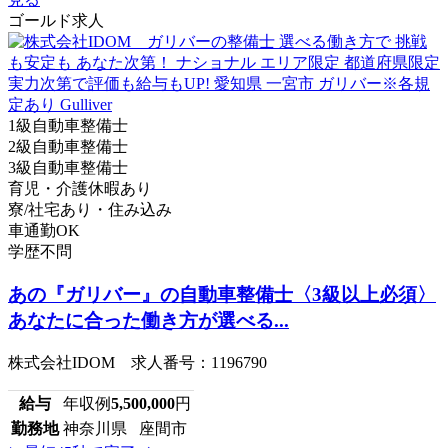
ゴールド求人
1級自動車整備士
2級自動車整備士
3級自動車整備士
育児・介護休暇あり
寮/社宅あり・住み込み
車通勤OK
学歴不問
あの『ガリバー』の自動車整備士〈3級以上必須〉
あなたに合った働き方が選べる...
株式会社IDOM 求人番号：1196790
給与
年収例
5,500,000
円
勤務地
神奈川県 座間市