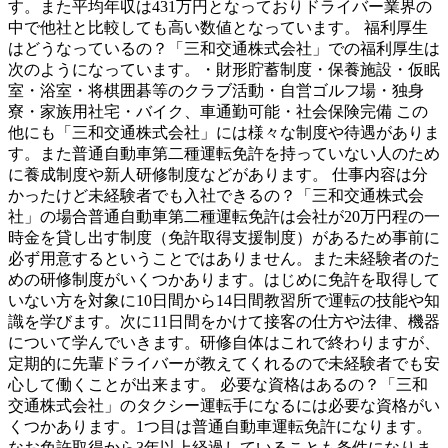
す。また平均年収は431万円となっておりドライバー業界の
中で他社と比較しても高い数値となっています。 福利厚生
はどうなっているの？「三和交通株式会社」での福利厚生は
次のようになっています。・財形貯蓄制度・保養施設・仮眠
室・浴室・将棋囲碁等のクラブ活動・自営ゴルフ場・独身
寮・家族用社宅・バイク、車通勤可能・社会保険完備 この
他にも「三和交通株式会社」には様々な制度や待遇がありま
す。また普通自動車第二種運転免許を持っていない人のため
に養成制度や新人研修制度などがあります。 仕事内容は分
かったけど未経験者でも入社できるの？「三和交通株式会
社」の場合普通自動車第二種運転免許は会社が20万円程の一
時金を貸し出す制度（免許取得支援制度）があるため事前に
必ず用意するということではありません。また未経験者のた
めの研修制度がいくつかあります。はじめに免許を取得して
いない方を対象に10日間から14日間教習所で運転の技能や知
識を学びます。次に11日間をかけて接客の仕方や法律、機器
について学んでいきます。研修自体はこれで終わりますが、
定期的に先輩ドライバーが教えてくれるので未経験者でも安
心して働くことが出来ます。 必要な資格はあるの？「三和
交通株式会社」のタクシー運転手になるには必要な資格がい
くつかあります。1つ目は普通自動車運転免許になります。
なお免許取得から3年以上経過していることも条件になりま