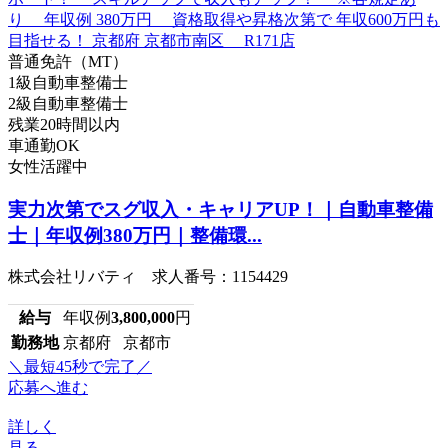
普通免許（MT）
1級自動車整備士
2級自動車整備士
残業20時間以内
車通勤OK
女性活躍中
実力次第でスグ収入・キャリアUP！｜自動車整備
士｜年収例380万円｜整備環...
株式会社リバティ 求人番号：1154429
給与
年収例
3,800,000
円
勤務地
京都府 京都市
＼最短45秒で完了／
応募へ進む
詳しく
見る