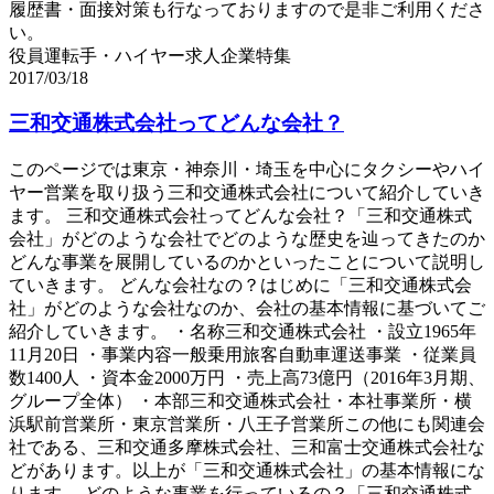
履歴書・面接対策も行なっておりますので是非ご利用くださ
い。
役員運転手・ハイヤー求人企業特集
2017/03/18
三和交通株式会社ってどんな会社？
このページでは東京・神奈川・埼玉を中心にタクシーやハイ
ヤー営業を取り扱う三和交通株式会社について紹介していき
ます。 三和交通株式会社ってどんな会社？「三和交通株式
会社」がどのような会社でどのような歴史を辿ってきたのか
どんな事業を展開しているのかといったことについて説明し
ていきます。 どんな会社なの？はじめに「三和交通株式会
社」がどのような会社なのか、会社の基本情報に基づいてご
紹介していきます。 ・名称三和交通株式会社 ・設立1965年
11月20日 ・事業内容一般乗用旅客自動車運送事業 ・従業員
数1400人 ・資本金2000万円 ・売上高73億円（2016年3月期、
グループ全体） ・本部三和交通株式会社・本社事業所・横
浜駅前営業所・東京営業所・八王子営業所この他にも関連会
社である、三和交通多摩株式会社、三和富士交通株式会社な
どがあります。以上が「三和交通株式会社」の基本情報にな
ります。 どのような事業を行っているの？「三和交通株式