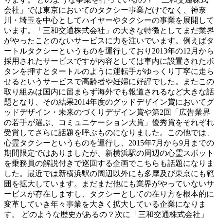
会社」では東京においてのタクシー事業だけでなく、神奈
川・埼玉を中心としてハイヤーやタクシーの事業を展開して
います。「三和交通株式会社」の大きな特徴としてまだ業界
がやったことのないサービスに力を注いでいます。例えばタ
ートルタクシーというものを運行しており2013年の12月から
採用されたサービスですが内容としては車内に設置されたボ
タンを押すとタートルのように運転手がゆっくり丁寧に走ら
せるというサービスで高齢者や妊婦に好評でした。またこの
取り組みは国内に留まらず海外でも報道されるなど大きな話
題となり、その結果2014年度のグッドデザイン賞においてグ
ッドデザイン・未来のづくりデザイン賞や第2回「広告業界
の若手が選ぶ、コミュニケーション大賞」優秀賞をそれぞれ
受賞してさらに話題を呼ぶものになりました。この他では、
心霊タクシーというものを運行し、2015年7月から9月までの
期間限定ではありましたが、新横浜駅の周辺の心霊スポット
を乗務員の解説付きで巡回する企画でこちらも話題になりま
した。最近では新横浜駅の周辺以外にも多摩及び東京にも範
囲を拡大しています。まだまだ他にも業界がやっていないサ
ービスが存在しますし、タクシーとしての在り方を根本的に
変革していき年々事業を大きく拡大している企業になりま
す。 どのような歴史があるの？次に「三和交通株式会社」