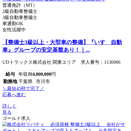
普通免許（MT）
2級自動車整備士
3級自動車整備士
車通勤OK
女性活躍中
【整備士3級以上・大型車の整備】『いすゞ自動
車』グループの安定基盤あり！｜...
UDトラックス株式会社 関東エリア 求人番号：1136906
給与
年収例
4,000,000
円
勤務地
千葉県 市川市
＼最短45秒で完了／
応募へ進む
詳しく
見る
ゴールド求人