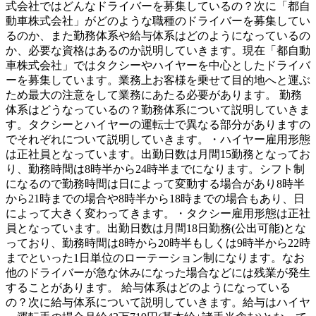
式会社ではどんなドライバーを募集しているの？次に「都自
動車株式会社」がどのような職種のドライバーを募集してい
るのか、また勤務体系や給与体系はどのようになっているの
か、必要な資格はあるのか説明していきます。現在「都自動
車株式会社」ではタクシーやハイヤーを中心としたドライバ
ーを募集しています。業務上お客様を乗せて目的地へと運ぶ
ため最大の注意をして業務にあたる必要があります。 勤務
体系はどうなっているの？勤務体系について説明していきま
す。タクシーとハイヤーの運転士で異なる部分がありますの
でそれぞれについて説明していきます。・ハイヤー雇用形態
は正社員となっています。出勤日数は月間15勤務となってお
り、勤務時間は8時半から24時半までになります。シフト制
になるので勤務時間は日によって変動する場合があり8時半
から21時までの場合や8時半から18時までの場合もあり、日
によって大きく変わってきます。・タクシー雇用形態は正社
員となっています。出勤日数は月間18日勤務(公出可能)とな
っており、勤務時間は8時から20時半もしくは9時半から22時
までといった1日単位のローテーション制になります。なお
他のドライバーが急な休みになった場合などには残業が発生
することがあります。 給与体系はどのようになっている
の？次に給与体系について説明していきます。給与はハイヤ