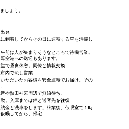
きましょう。
を出発
地に到着してからその日に運転する車を清掃し
。午前は人が集まりそうなところで待機営業。
国際空港への送迎もあります。
食堂で昼食休憩。同僚と情報交換
屋市内で流し営業
をいただいたお客様を安全運転でお届け。その
食。
観音や熱田神宮周辺で無線待ち。
移動。入庫までは錦と送客先を往復
。納金と洗車をします。終業後、仮眠室で１時
ど仮眠してから、帰宅