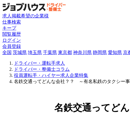
求人掲載希望の企業様
仕事検索
キープ
閲覧履歴
ログイン
会員登録
全国
茨城県
埼玉県
千葉県
東京都
神奈川県
静岡県
愛知県
京
ドライバー・運転手求人
ドライバー・整備士コラム
役員運転手・ハイヤー求人企業特集
名鉄交通ってどんな会社？？ ～有名私鉄のタクシー事
名鉄交通ってどん