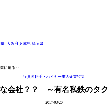
都府
大阪府
兵庫県
福岡県
業に迫る～
役員運転手・ハイヤー求人企業特集
な会社？？ ～有名私鉄のタ
2017/03/20