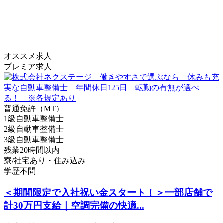
オススメ求人
プレミア求人
普通免許（MT）
1級自動車整備士
2級自動車整備士
3級自動車整備士
残業20時間以内
寮/社宅あり・住み込み
学歴不問
＜期間限定で入社祝い金スタート！＞一部店舗で
計30万円支給｜空調完備の快適...