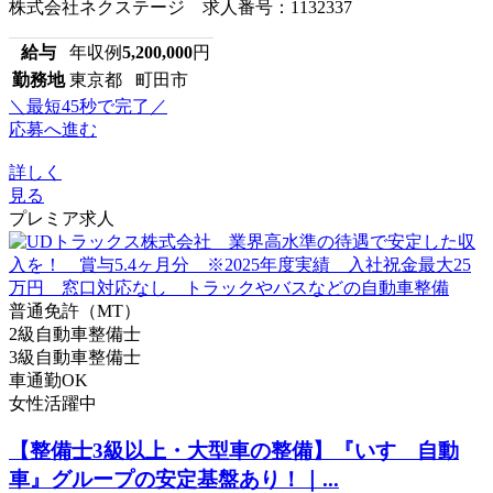
株式会社ネクステージ 求人番号：1132337
給与
年収例
5,200,000
円
勤務地
東京都 町田市
＼最短45秒で完了／
応募へ進む
詳しく
見る
プレミア求人
普通免許（MT）
2級自動車整備士
3級自動車整備士
車通勤OK
女性活躍中
【整備士3級以上・大型車の整備】『いすゞ自動
車』グループの安定基盤あり！｜...