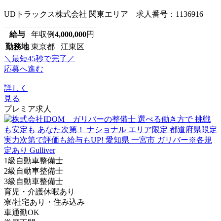
UDトラックス株式会社 関東エリア 求人番号：1136916
給与
年収例
4,000,000
円
勤務地
東京都 江東区
＼最短45秒で完了／
応募へ進む
詳しく
見る
プレミア求人
1級自動車整備士
2級自動車整備士
3級自動車整備士
育児・介護休暇あり
寮/社宅あり・住み込み
車通勤OK