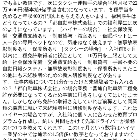
でも高い数値です。次にタクシー運転手の場合平均月収で22
万5656円(基本給+諸手当含む)になっています。各種手当を
含めると年収400万円以上もらえる人もいます。 福利厚生は
どうなっているの？「都自動車株式会社」での福利厚生は次
のようになっています。［ハイヤーの場合］・社会保険完
備・交通費支給あり・制服貸与・浴室あり・仮眠ベットは一
人一台の専用ベットなので、気兼ねなく使えます・無事故表
彰制度あり・保養所あり ［タクシーの場合］・入社前6ヶ月
以内に二種免許取得者に祝金として 10万円を上限として支
給・社会保険完備・交通費支給あり・制服貸与・手書不要の
自動日報システム・無事故表彰制度あり・保養所ありまたこ
の他にも未経験者のための新人研修制度などがありま
す。 仕事内容については分かったけど未経験者でも入れる
の？「都自動車株式会社」の場合業務上普通自動車第二種免
許が必要になってくるため事前に用意をしなくてはいけませ
ん。しかしながら免許の取得さえしていれば前職として同業
種の職業に就いて未経験者用に研修制度があります。これは
ハイヤーの場合ですが、入社時に個々人に合わせた教育プロ
グラムを作成し、約1ヶ月間をかけて先輩ドライバーが業務
の1つ1つを教えてくれます。この1ヶ月という数字はハイヤ
ー業界の中では通常の1.5倍多い数字となっておりますので