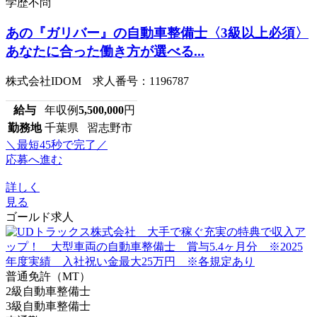
学歴不問
あの『ガリバー』の自動車整備士〈3級以上必須〉
あなたに合った働き方が選べる...
株式会社IDOM 求人番号：1196787
給与
年収例
5,500,000
円
勤務地
千葉県 習志野市
＼最短45秒で完了／
応募へ進む
詳しく
見る
ゴールド求人
普通免許（MT）
2級自動車整備士
3級自動車整備士