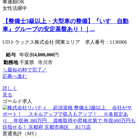
車通勤OK
女性活躍中
【整備士3級以上・大型車の整備】『いすゞ自動
車』グループの安定基盤あり！｜...
UDトラックス株式会社 関東エリア 求人番号：1136906
給与
年収例
4,000,000
円
勤務地
千葉県 市川市
＼最短45秒で完了／
応募へ進む
詳しく
見る
ゴールド求人
普通免許（MT）