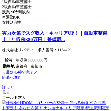
1級自動車整備士
2級自動車整備士
残業20時間以内
車通勤OK
女性活躍中
実力次第でスグ収入・キャリアUP！｜自動車整備
士｜年収例380万円｜整備環...
株式会社リバティ 求人番号：1154429
給与
年収例
3,800,000
円
勤務地
京都府 京都市
＼最短45秒で完了／
応募へ進む
詳しく
見る
ゴールド求人