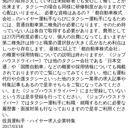
免許の取得さえしていれば未経験者でも安心して働くことが
出来ます。タクシーの場合も同様に研修制度がありますので
心配はいりません。 必要な資格はあるの？「都自動車株式
会社」のハイヤー運転手ならびにタクシー運転手になるため
には、普通自動車第二種免許が必要になります。そのため持
っていない人は各自で取得する必要があります。費用として
は23万円程度必要になり、個人の出費になってしまいますが
第二種免許は持つと職業の選択肢が大きく広がるため利点は
しっかり存在します。 最後に以上で「都自動車株式会社」
の概要や採用情報についての説明は終わりますが、《ジョブ
ハウスドライバー》では他のタクシー会社である「日本交
通」や「国際自動車」などの概要や採用情報についても掲載
されておりますのでご覧になってみてください。他にも運転
代行や介護タクシーといった他のタクシー業界の求人記事や
特集記事もあるので是非そちらをご覧になってみてくださ
い。また《ジョブハウスドライバー》にまだ登録していない
という方は是非登録を行ってください。《ジョブハウスドラ
イバー》ではタクシー運転手に転職・就職するために必要な
履歴書・面接対策も行なっておりますので是非ご利用くださ
い。
役員運転手・ハイヤー求人企業特集
2017/03/18