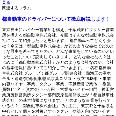
見る
関連するコラム
都自動車のドライバーについて徹底解説します！
東京神田にハイヤー営業所を構え、千葉茂原にタクシー営業
所を構える都自動車株式会社。今回はそんな都自動車株式会
社について紹介したいと思います。 都自動車ってどんな会
社？今回は「都自動車株式会社」がどのような会社でどのよ
うな歴史を辿ってきたのか、どんな事業をしているのかとい
ったことについて説明していきます。 どんな会社なの？は
じめに「都自動車株式会社」がどのような会社なのか、会社
の基本情報に基づいてご紹介していきます。 ・名称都自動
車株式会社 グループ：都グループ関連会社：熱海玉の湯ホ
テル・運送/貨物/倉庫/物流京葉ロジコ ・設立1948年 ・事業
内容ハイヤー事業、タクシー事業、不動産賃貸業他 ・従業
員数145名 ・資本金6500万円 ・営業所ハイヤー部門 神田営
業所茂原営業所タクシー部門茂原営業所以上が「都自動車株
式会社」の基本情報になります。 どのような事業を行って
いるの？「都自動車株式会社」では主に、東京都と千葉県を
中心として個人を対象とするタクシーや法人向けのハイヤー