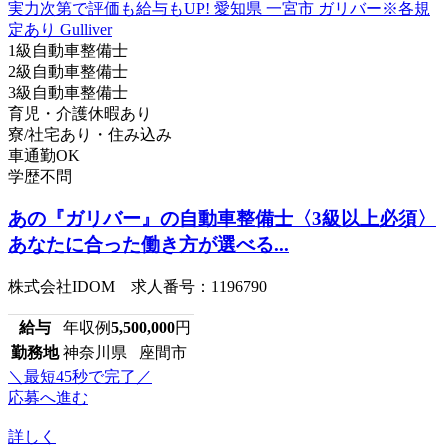
1級自動車整備士
2級自動車整備士
3級自動車整備士
育児・介護休暇あり
寮/社宅あり・住み込み
車通勤OK
学歴不問
あの『ガリバー』の自動車整備士〈3級以上必須〉
あなたに合った働き方が選べる...
株式会社IDOM 求人番号：1196790
給与
年収例
5,500,000
円
勤務地
神奈川県 座間市
＼最短45秒で完了／
応募へ進む
詳しく