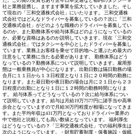
た。この賞の受賞もあり翌年日本交通など都内のタクシー９
社と業務提携し、ますます事業を拡大していきました。そし
て現在の「三和交通株式会社」にいたります。 三和交通株
式会社ではどんなドライバーを募集しているの？次に「三和
交通株式会社」がどのような職種のドライバーを募集してい
るのか、また勤務体系や給与体系はどのようになっているの
か、必要な資格はあるのか説明していきます。現在「三和交
通株式会社」ではタクシーを中心としたドライバーを募集し
ています。業務上お客様を乗せて目的地へと運ぶため最大の
注意をして業務に当たる必要があります。 勤務体系はどう
なっているの？勤務体系について説明していきます。雇用形
態は一般乗務員が中心になります。出勤日数は隔日勤務の場
合月に１１日から１３日程度となり１日に２０時間の勤務に
なります。また昼日勤や夜日勤の場合は月に２１日から２３
日程度の出勤にとなり１日に１２時間の勤務時間になりま
す。 給与体系ってどうなっているの？次に給与体系につい
て説明していきます。給与は月給19万7577円に諸手当や高率
歩合となっていますので月給30万円程度が相場になってきま
す。また平均年収は431万円となっておりドライバー業界の
中で他社と比較しても高い数値となっています。 福利厚生
はどうなっているの？「三和交通株式会社」での福利厚生は
次のようになっています。・財形貯蓄制度・保養施設・仮眠