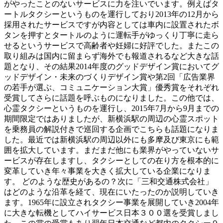
がやったことのないサービスに力を注いでいます。例えばタ
ートルタクシーというものを運行しており2013年の12月から
採用されたサービスですが内容としては車内に設置されたボ
タンを押すとタートルのように運転手がゆっくり丁寧に走ら
せるというサービスで高齢者や妊婦に好評でした。またこの
取り組みは国内に留まらず海外でも報道されるなど大きな話
題となり、その結果2014年度のグッドデザイン賞においてグ
ッドデザイン・未来のづくりデザイン賞や第2回「広告業界
の若手が選ぶ、コミュニケーション大賞」優秀賞をそれぞれ
受賞してさらに話題を呼ぶものになりました。この他では、
心霊タクシーというものを運行し、2015年7月から9月までの
期間限定ではありましたが、新横浜駅の周辺の心霊スポット
を乗務員の解説付きで巡回する企画でこちらも話題になりま
した。最近では新横浜駅の周辺以外にも多摩及び東京にも範
囲を拡大しています。まだまだ他にも業界がやっていないサ
ービスが存在しますし、タクシーとしての在り方を根本的に
変革していき年々事業を大きく拡大している企業になりま
す。 どのような歴史があるの？次に「三和交通株式会社」
はどのような沿革を経て、現在にいたったのか説明していき
ます。1965年に設立されタクシー事業を展開していき2004年
に大きな転機としてハイサービス日本３００選を受賞しまし