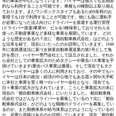
等の事業が中心になっています。ハイヤーは個人でも定期契
約なら利用することが可能です。車種も10種類以上取り揃え
ております。またワンボックスタイプもあるため9名程のお
客様でも1台で利用することが可能です。他にも急に運転手
が必要になった法人向けにドライバーを派遣する運行管理
(ドライバー派遣)事業や、ビルを3棟保有しておりそれらを
使った不動産事業など多様な事業を展開しています。 どの
ような歴史があるの？次に「都自動車株式会社」はどのよう
な沿革を経て、現在にいたったのか説明していきます。1948
年に道路運送法に基づき旅客自動車運送業の第1号として免
許を受け、ハイヤー専門会社として設立されました。それか
ら会社としての事業拡大のためタクシーや乗合バス事業を手
掛けていきます(乗合バス事業は撤退)。そして現在でもタク
シーやハイヤーは多くの人に利用されており、その中でもハ
イヤーは日本の政治・経済の中心地でもある霞ヶ関や大手町
に本社と車庫を置く唯一のハイヤー会社となり、現在でも
日々事業の拡大がなされています。こうした事業拡大の末に
現在の「都自動車株式会社」にいたりました。 都自動車株
式会社ではどんなドライバーを募集しているの？次に「都自
動車株式会社」がどのような職種のドライバーを募集してい
るのか、また勤務体系や給与体系はどのようになっているの
か、必要な資格はあるのか説明していきます。現在「都自動