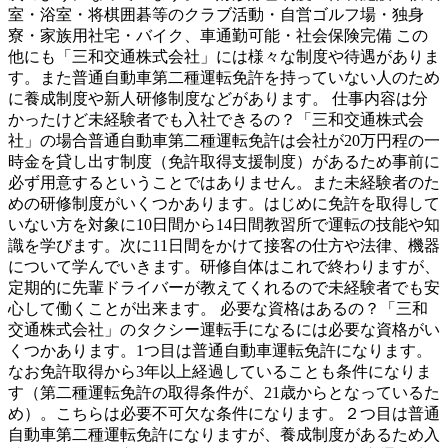
室・浴室・将棋囲碁等のクラブ活動・自営ゴルフ場・独身
寮・家族用社宅・バイク、車通勤可能・社会保険完備 この
他にも「三和交通株式会社」には様々な制度や待遇がありま
す。また普通自動車第二種運転免許を持っていない人のため
に養成制度や新人研修制度などがあります。 仕事内容は分
かったけど未経験者でも入社できるの？「三和交通株式会
社」の場合普通自動車第二種運転免許は会社が20万円程の一
時金を貸し出す制度（免許取得支援制度）があるため事前に
必ず用意するということではありません。また未経験者のた
めの研修制度がいくつかあります。はじめに免許を取得して
いない方を対象に10日間から14日間教習所で運転の技能や知
識を学びます。次に11日間をかけて接客の仕方や法律、機器
について学んでいきます。研修自体はこれで終わりますが、
定期的に先輩ドライバーが教えてくれるので未経験者でも安
心して働くことが出来ます。 必要な資格はあるの？「三和
交通株式会社」のタクシー運転手になるには必要な資格がい
くつかあります。1つ目は普通自動車運転免許になります。
なお免許取得から3年以上経過していることも条件になりま
す（第二種運転免許の取得条件が、21歳からとなっているた
め）。こちらは必要不可欠な条件になります。２つ目は普通
自動車第二種運転免許になりますが、養成制度があるため入