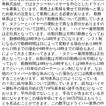
車株式会社」ではタクシーやハイヤーを中心としたドライバ
ーを募集しています。業務上お客様を乗せて目的地へと運ぶ
ため最大の注意をして業務にあたる必要があります。 勤務
体系はどうなっているの？勤務体系について説明していきま
す。タクシーとハイヤーの運転士で異なる部分がありますの
でそれぞれについて説明していきます。・ハイヤー雇用形態
は正社員となっています。出勤日数は月間15勤務となってお
り、勤務時間は8時半から24時半までになります。シフト制
になるので勤務時間は日によって変動する場合があり8時半
から21時までの場合や8時半から18時までの場合もあり、日
によって大きく変わってきます。・タクシー雇用形態は正社
員となっています。出勤日数は月間18日勤務(公出可能)とな
っており、勤務時間は8時から20時半もしくは9時半から22時
までといった1日単位のローテーション制になります。なお
他のドライバーが急な休みになった場合などには残業が発生
することがあります。 給与体系はどのようになっている
の？次に給与体系について説明していきます。給与はハイヤ
ー運転手の場合月給43万719円(基本給+諸手当含む)となって
おります。平均月収でないことと、手当てが含まれている月
給になりますがこの場合年収にすると500万円以上もらうこ
とを見込むことができます。この数字はドライバー業界の中