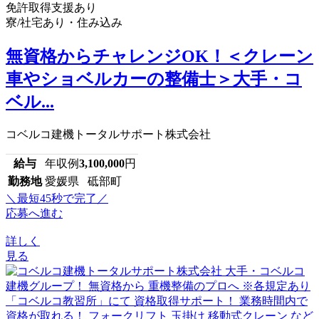
免許取得支援あり
寮/社宅あり・住み込み
無資格からチャレンジOK！＜クレーン
車やショベルカーの整備士＞大手・コ
ベル...
コベルコ建機トータルサポート株式会社
給与
年収例
3,100,000
円
勤務地
愛媛県 砥部町
＼最短45秒で完了／
応募へ進む
詳しく
見る