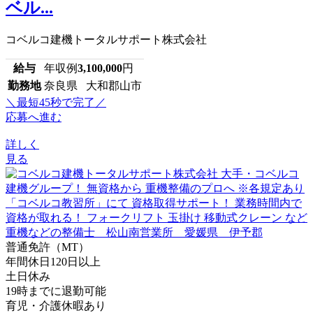
ベル...
コベルコ建機トータルサポート株式会社
給与
年収例
3,100,000
円
勤務地
奈良県 大和郡山市
＼最短45秒で完了／
応募へ進む
詳しく
見る
普通免許（MT）
年間休日120日以上
土日休み
19時までに退勤可能
育児・介護休暇あり