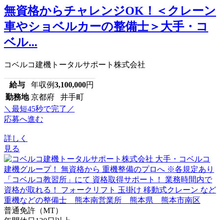
無資格からチャレンジOK！＜クレーン
車やショベルカーの整備士＞大手・コ
ベル...
コベルコ建機トータルサポート株式会社
給与
年収例
3,100,000
円
勤務地
京都府 井手町
＼最短45秒で完了／
応募へ進む
詳しく
見る
普通免許（MT）