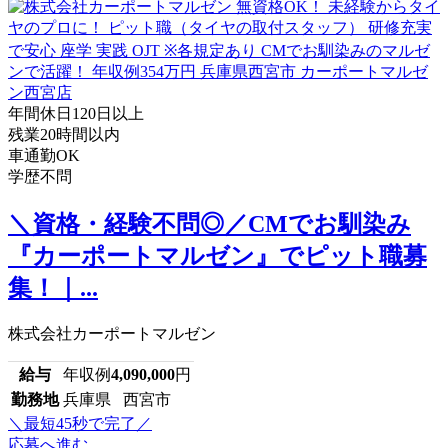
年間休日120日以上
残業20時間以内
車通勤OK
学歴不問
＼資格・経験不問◎／CMでお馴染み
『カーポートマルゼン』でピット職募
集！｜...
株式会社カーポートマルゼン
給与
年収例
4,090,000
円
勤務地
兵庫県 西宮市
＼最短45秒で完了／
応募へ進む