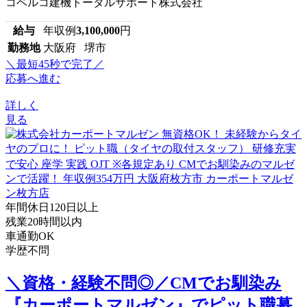
コベルコ建機トータルサポート株式会社
給与
年収例
3,100,000
円
勤務地
大阪府 堺市
＼最短45秒で完了／
応募へ進む
詳しく
見る
年間休日120日以上
残業20時間以内
車通勤OK
学歴不問
＼資格・経験不問◎／CMでお馴染み
『カーポートマルゼン』でピット職募