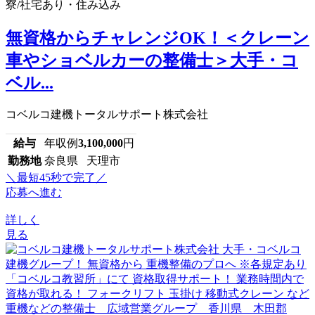
寮/社宅あり・住み込み
無資格からチャレンジOK！＜クレーン
車やショベルカーの整備士＞大手・コ
ベル...
コベルコ建機トータルサポート株式会社
給与
年収例
3,100,000
円
勤務地
奈良県 天理市
＼最短45秒で完了／
応募へ進む
詳しく
見る