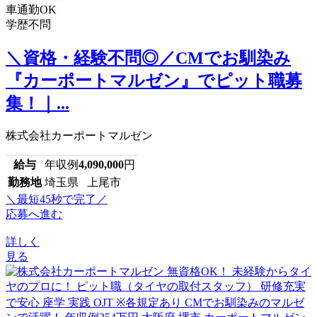
車通勤OK
学歴不問
＼資格・経験不問◎／CMでお馴染み
『カーポートマルゼン』でピット職募
集！｜...
株式会社カーポートマルゼン
給与
年収例
4,090,000
円
勤務地
埼玉県 上尾市
＼最短45秒で完了／
応募へ進む
詳しく
見る