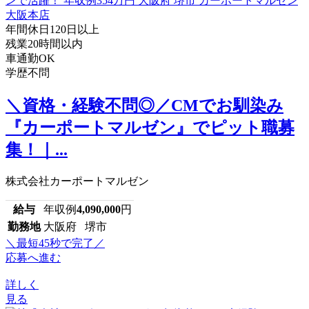
年間休日120日以上
残業20時間以内
車通勤OK
学歴不問
＼資格・経験不問◎／CMでお馴染み
『カーポートマルゼン』でピット職募
集！｜...
株式会社カーポートマルゼン
給与
年収例
4,090,000
円
勤務地
大阪府 堺市
＼最短45秒で完了／
応募へ進む
詳しく
見る