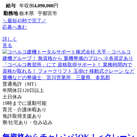
給与
年収例
4,090,000
円
勤務地
栃木県 宇都宮市
＼最短45秒で完了／
応募へ進む
詳しく
見る
普通免許（MT）
年間休日120日以上
土日休み
19時までに退勤可能
育児・介護休暇あり
免許取得支援あり
寮/社宅あり・住み込み
無資格からチャレンジOK！＜クレーン