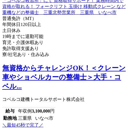
普通免許（MT）
年間休日120日以上
土日休み
19時までに退勤可能
育児・介護休暇あり
免許取得支援あり
寮/社宅あり・住み込み
無資格からチャレンジOK！＜クレーン
車やショベルカーの整備士＞大手・コ
ベル...
コベルコ建機トータルサポート株式会社
給与
年収例
3,100,000
円
勤務地
三重県 いなべ市
＼最短45秒で完了／