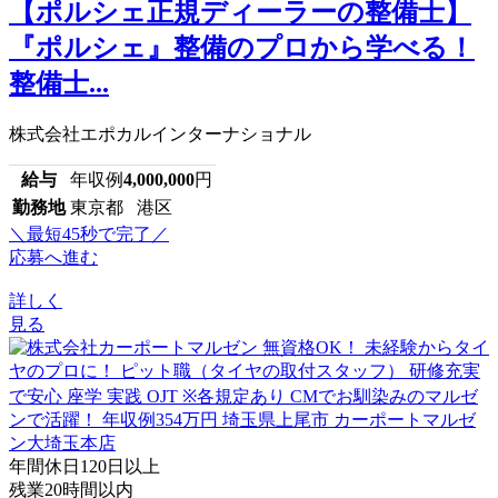
【ポルシェ正規ディーラーの整備士】
『ポルシェ』整備のプロから学べる！
整備士...
株式会社エポカルインターナショナル
給与
年収例
4,000,000
円
勤務地
東京都 港区
＼最短45秒で完了／
応募へ進む
詳しく
見る
年間休日120日以上
残業20時間以内