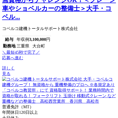
車やショベルカーの整備士＞大手・コ
ベル...
コベルコ建機トータルサポート株式会社
給与
年収例
3,100,000
円
勤務地
三重県 大台町
＼最短45秒で完了／
応募へ進む
詳しく
見る
普通免許（MT）
年間休日120日以上
土日休み