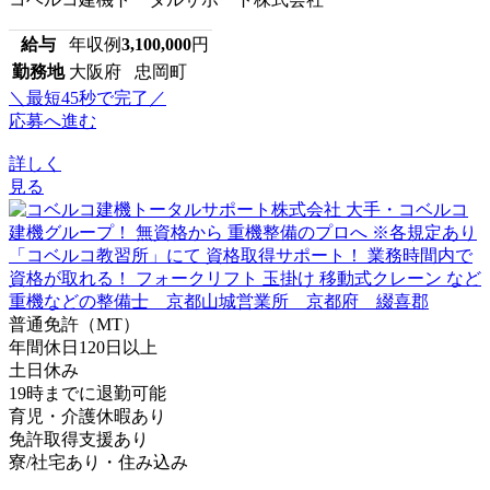
給与
年収例
3,100,000
円
勤務地
大阪府 忠岡町
＼最短45秒で完了／
応募へ進む
詳しく
見る
普通免許（MT）
年間休日120日以上
土日休み
19時までに退勤可能
育児・介護休暇あり
免許取得支援あり
寮/社宅あり・住み込み