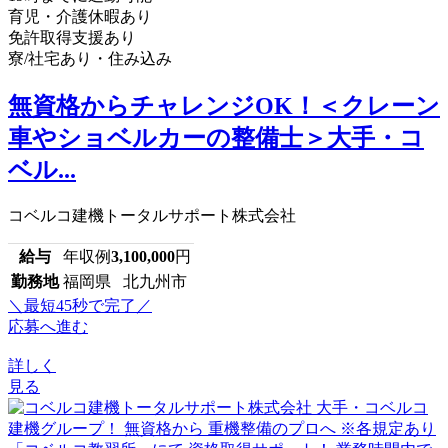
育児・介護休暇あり
免許取得支援あり
寮/社宅あり・住み込み
無資格からチャレンジOK！＜クレーン
車やショベルカーの整備士＞大手・コ
ベル...
コベルコ建機トータルサポート株式会社
給与
年収例
3,100,000
円
勤務地
福岡県 北九州市
＼最短45秒で完了／
応募へ進む
詳しく
見る