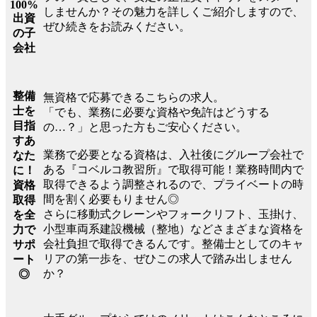
100%
しませんか？その魅力を詳しくご紹介しますので、
出資
ぜひ続きをお読みください。
の子
会社
整備
無資格で応募できるこちらの求人。
士を
「でも、業務に必要な資格や免許はどうする
目指
の…？」と思った方もご安心ください。
すあ
業務で必要となる資格は、入社後にグループ会社で
なた
ある『コベルコ教習所』で取得可能！業務時間内で
に！
取得できるよう調整されるので、プライベートの時
資格
間を割く必要もりません◎
取得
さらに移動式クレーンやフォークリフト、玉掛け、
を全
小型車両系建設機械（整地）などさまざまな資格を
力で
会社負担で取得できるんです。整備士としてのキャ
サポ
リアの第一歩を、ぜひこの求人で踏み出しません
ート
か？
◎