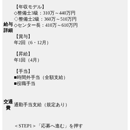
【年収モデル】
◇整備士3級：310万～440万円
◇整備士2級：360万～510万円
給与
◇センター長：410万～610万円
詳細
【賞与】
年2回（6・12月）
【昇給】
年1回（4月）
【手当】
■時間外手当（全額支給）
■役職手当
交通
通勤手当支給（規定あり）
費
＜STEP1＞「応募へ進む」を押す