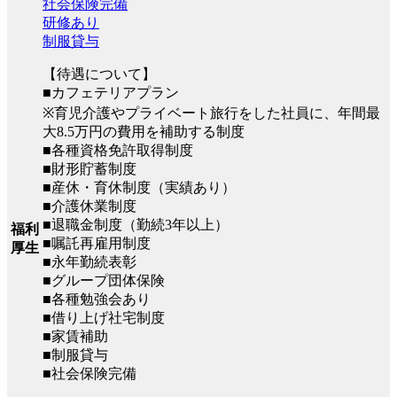
社会保険完備
研修あり
制服貸与
【待遇について】
■カフェテリアプラン
※育児介護やプライベート旅行をした社員に、年間最
大8.5万円の費用を補助する制度
■各種資格免許取得制度
■財形貯蓄制度
■産休・育休制度（実績あり）
■介護休業制度
■退職金制度（勤続3年以上）
福利
■嘱託再雇用制度
厚生
■永年勤続表彰
■グループ団体保険
■各種勉強会あり
■借り上げ社宅制度
■家賃補助
■制服貸与
■社会保険完備