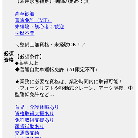
【雇用形態補足】期間の定め：無
高卒歓迎
普通免許（MT）
未経験・初心者も歓迎
学歴不問
＼整備士無資格・未経験OK！／
必須
【必須条件】
資格
◆高卒以上
◆普通自動車運転免許（AT限定不可）
★業務に必要な資格は、業務時間内に取得可能！
→フォークリフトや移動式クレーン、アーク溶接、中
型運転免許など…
育児・介護休暇あり
資格取得支援あり
免許取得支援あり
家賃補助あり
交通費支給