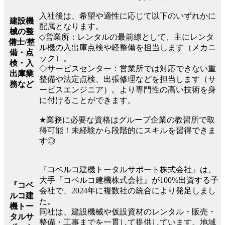
入社後は、希望や適性に応じて以下のいずれかに
建設機
配属となります。
械の整
◇営業所：レンタルの最前線として、主にレンタ
備士/整
ル機の入出庫点検や軽整備を担当します（メカニ
備・点
ック）。
検・入
◇サービスセンター：営業所では対応できない重
出庫業
整備や法定点検、出張修理などを担当します（サ
務など
ービスエンジニア）。より専門性の高い技術を身
に付けることができます。
★業務に必要な資格はグループ企業の教習所で取
得可能！未経験から段階的にスキルを習得できま
す◎
『コベルコ建機トータルサポート株式会社』は、
大手『コベルコ建機株式会社』が100%出資する子
『コベ
会社で、2024年に複数社の統合により発足しまし
ルコ建
た。
機トー
同社は、建設機械や仮設資材のレンタル・販売・
タルサ
整備・工事までを一貫して提供しています。地域