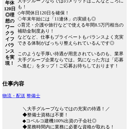
大手グループならではのメリットはこんなところに
年休
も！
120日
◇年間休日120日を確保！
◎理
◇年末年始には「11連休」の実績も◎
想の
◇育児・介護や旅行などで使える年間8.5万円相当の
ワー
補助金制度あり！
クラ
などなど、仕事もプライベートもバランスよく充実
イフ
できる体制がばっちり整えられているんです◎
バラ
ンス
このような手厚い待遇が用意されているのも、業界
を実
大手グループ企業ならでは。気になった方は「応募
現！
へ進む」をタップ！ご応募お待ちしております！
仕事内容
物流・配送
整備士
＼大手グループならではの充実の待遇！／
◆整備士資格は不要！
◆コベルコ建機100%出資の子会社◎
◆業務時間内に業務に必要な資格が取れる！