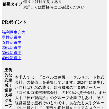
借り上げ社宅制度あり
部屋タイプ
※詳しくは面接時にご確認ください
PRポイント
福利厚生充実
男性活躍中
女性活躍中
20代活躍中
30代活躍中
40代活躍中
圧倒
的な
本求人では、『コベルコ建機トータルサポート株式
安定
会社』の整備士を募集しています。2024年に誕生し
感！
た同社は社名の通り、建設機械の世界的メーカー
業界
『コベルコ建機株式会社』の100％出資子会社。また
大手
大手『神戸製鋼所』のグループ企業でもあり、その
グル
経営基盤は盤石そのものです。あなたも大手グルー
ープ
プの一員として、安定の正社員キャリアをスタート