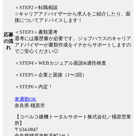
＜STEP2＞転職相談
☆キャリアアドバイザーから求人をご紹介したり、面
接についてアドバイスします！
＜STEP3＞書類選考
応募
選考には履歴書が必要です。ジョブハウスのキャリア
の流
アドバイザーが書類作成をイチからサポートしますの
れ
でご安心ください◎
＜STEP4＞WEBカジュアル面談&適性検査
＜STEP5＞企業と面接（1〜2回）
＜STEP6＞内定！
車通勤OK
奈良県 橿原市
【コベルコ建機トータルサポート株式会社／橿原営業
所】
〒634-0847
奈良県橿原市飯高町246-1