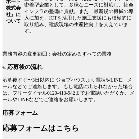
ポート
密着型企業として、多様なニーズに対応し、社会
株式会
インフラの整備に貢献。また、最新鋭の機械の導
社』に
入に加え、ICTを活用した施工支援にも積極的に
ついて
取り組み、建設現場の生産性向上を支えていま
す。
業務内容の変更範囲：会社の定めるすべての業務
応募後の流れ
応募後すぐ〜3日以内に
ジョブハウスより電話やLINE、メ
ールなどでご連絡します。
もし電話に出られなかった場合
は、フリーダイヤル0120-413-542までお電話いただくか、メ
ールやLINEなどでご連絡をお願いします。
応募フォーム
応募フォームはこちら