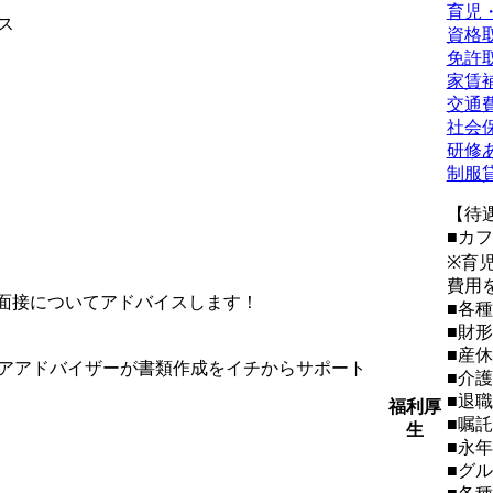
育児
ス
資格
免許
家賃
交通
社会
研修
制服
【待
■カ
※育
費用
面接についてアドバイスします！
■各
■財
■産
アアドバイザーが書類作成をイチからサポート
■介
■退
福利厚
■嘱
生
■永
■グ