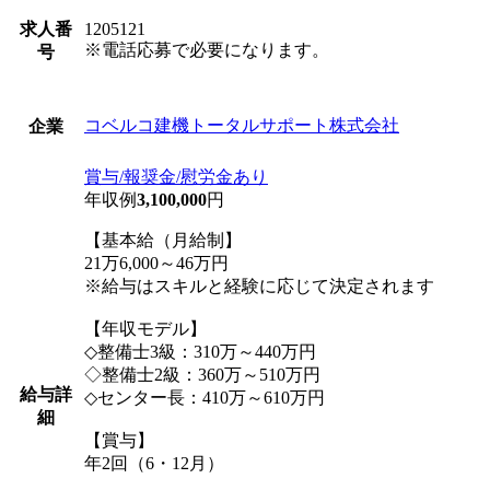
求人番
1205121
※電話応募で必要になります。
号
コベルコ建機トータルサポート株式会社
企業
賞与/報奨金/慰労金あり
年収例
3,100,000
円
【基本給（月給制】
21万6,000～46万円
※給与はスキルと経験に応じて決定されます
【年収モデル】
◇整備士3級：310万～440万円
◇整備士2級：360万～510万円
給与詳
◇センター長：410万～610万円
細
【賞与】
年2回（6・12月）