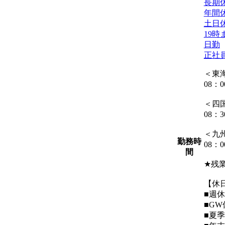
長期
年間休
土日
19
日勤
正社
＜東
08：
＜四
08：
＜九
勤務時
08：
間
★残
【休
■週
■GW
■夏