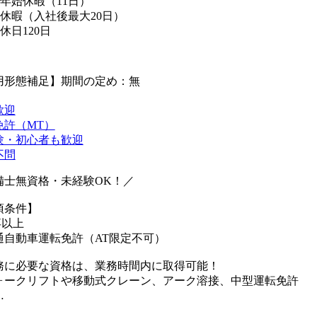
末年始休暇（11日）
給休暇（入社後最大20日）
休日120日
用形態補足】期間の定め：無
歓迎
免許（MT）
験・初心者も歓迎
不問
備士無資格・未経験OK！／
須条件】
卒以上
通自動車運転免許（AT限定不可）
務に必要な資格は、業務時間内に取得可能！
ォークリフトや移動式クレーン、アーク溶接、中型運転免許
…