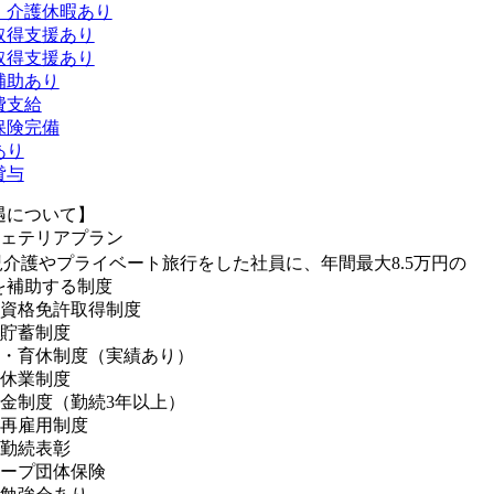
・介護休暇あり
取得支援あり
取得支援あり
補助あり
費支給
保険完備
あり
貸与
遇について】
フェテリアプラン
児介護やプライベート旅行をした社員に、年間最大8.5万円の
を補助する制度
種資格免許取得制度
形貯蓄制度
休・育休制度（実績あり）
護休業制度
職金制度（勤続3年以上）
託再雇用制度
年勤続表彰
ループ団体保険