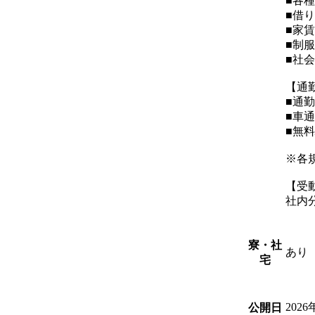
■各
■借
■家
■制
■社
【通
■通
■車
■無
※各
【受
社内
寮・社
あり
宅
2026
公開日