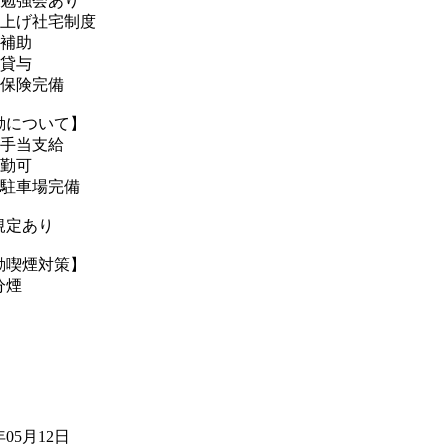
種勉強会あり
り上げ社宅制度
賃補助
服貸与
会保険完備
勤について】
勤手当支給
通勤可
料駐車場完備
規定あり
動喫煙対策】
分煙
年05月12日