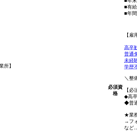
■年
■有
■年間
【雇
高卒
普通
未経
業所】
学歴
＼整
必須資
【必
格
◆高
◆普
★業
→フ
など