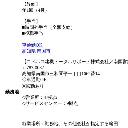
【昇給】
年1回（4月）
【手当】
■時間外手当（全額支給）
■役職手当
車通勤OK
高知県
南国市
【コベルコ建機トータルサポート株式会社／南国営
〒783-0087
高知県南国市三和琴平一丁目1665番14
◇車通勤OK
※転勤あり
勤務地
◇営業所：47拠点
◇サービスセンター：9拠点
就業場所：勤務地、その他会社が指定する範囲