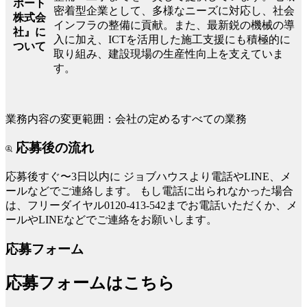
ポート
密着型企業として、多様なニーズに対応し、社会
株式会
インフラの整備に貢献。また、最新鋭の機械の導
社』に
入に加え、ICTを活用した施工支援にも積極的に
ついて
取り組み、建設現場の生産性向上を支えていま
す。
業務内容の変更範囲：会社の定めるすべての業務
応募後の流れ
応募後すぐ〜3日以内に
ジョブハウスより電話やLINE、メ
ールなどでご連絡します。
もし電話に出られなかった場合
は、フリーダイヤル0120-413-542までお電話いただくか、メ
ールやLINEなどでご連絡をお願いします。
応募フォーム
応募フォームはこちら