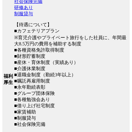
社会保険完備
研修あり
制服貸与
【待遇について】
■カフェテリアプラン
※育児介護やプライベート旅行をした社員に、年間最
大8.5万円の費用を補助する制度
■各種資格免許取得制度
■財形貯蓄制度
■産休・育休制度（実績あり）
■介護休業制度
■退職金制度（勤続3年以上）
福利
■嘱託再雇用制度
厚生
■永年勤続表彰
■グループ団体保険
■各種勉強会あり
■借り上げ社宅制度
■家賃補助
■制服貸与
■社会保険完備