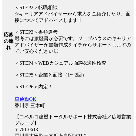
＜STEP2＞転職相談
☆キャリアアドバイザーから求人をご紹介したり、面
接についてアドバイスします！
＜STEP3＞書類選考
応募
選考には履歴書が必要です。ジョブハウスのキャリア
の流
アドバイザーが書類作成をイチからサポートしますの
れ
でご安心ください◎
＜STEP4＞WEBカジュアル面談&適性検査
＜STEP5＞企業と面接（1〜2回）
＜STEP6＞内定！
車通勤OK
香川県 三木町
【コベルコ建機トータルサポート株式会社／広域営業
グループ】
〒761-0613
香川県木田郡三木町上高岡1621-2