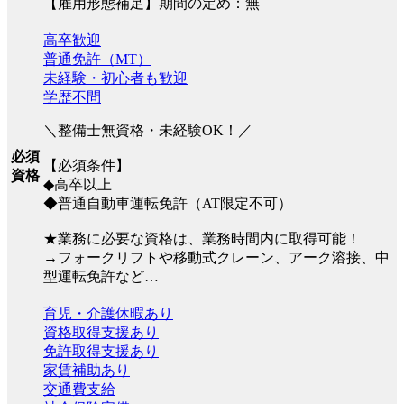
【雇用形態補足】期間の定め：無
高卒歓迎
普通免許（MT）
未経験・初心者も歓迎
学歴不問
＼整備士無資格・未経験OK！／
必須
【必須条件】
資格
◆高卒以上
◆普通自動車運転免許（AT限定不可）
★業務に必要な資格は、業務時間内に取得可能！
→フォークリフトや移動式クレーン、アーク溶接、中
型運転免許など…
育児・介護休暇あり
資格取得支援あり
免許取得支援あり
家賃補助あり
交通費支給