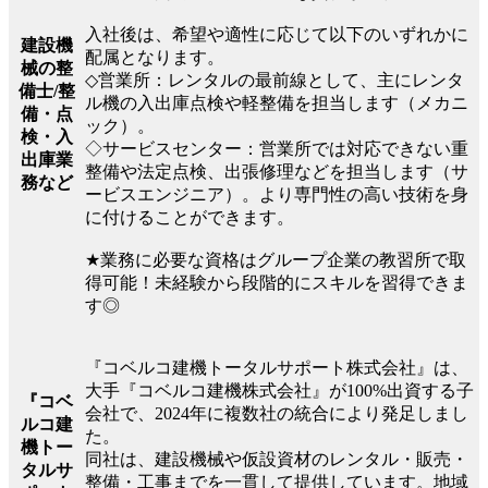
入社後は、希望や適性に応じて以下のいずれかに
建設機
配属となります。
械の整
◇営業所：レンタルの最前線として、主にレンタ
備士/整
ル機の入出庫点検や軽整備を担当します（メカニ
備・点
ック）。
検・入
◇サービスセンター：営業所では対応できない重
出庫業
整備や法定点検、出張修理などを担当します（サ
務など
ービスエンジニア）。より専門性の高い技術を身
に付けることができます。
★業務に必要な資格はグループ企業の教習所で取
得可能！未経験から段階的にスキルを習得できま
す◎
『コベルコ建機トータルサポート株式会社』は、
大手『コベルコ建機株式会社』が100%出資する子
『コベ
会社で、2024年に複数社の統合により発足しまし
ルコ建
た。
機トー
同社は、建設機械や仮設資材のレンタル・販売・
タルサ
整備・工事までを一貫して提供しています。地域