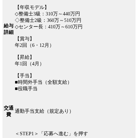
【年収モデル】
◇整備士3級：310万～440万円
◇整備士2級：360万～510万円
給与
◇センター長：410万～610万円
詳細
【賞与】
年2回（6・12月）
【昇給】
年1回（4月）
【手当】
■時間外手当（全額支給）
■役職手当
交通
通勤手当支給（規定あり）
費
＜STEP1＞「応募へ進む」を押す