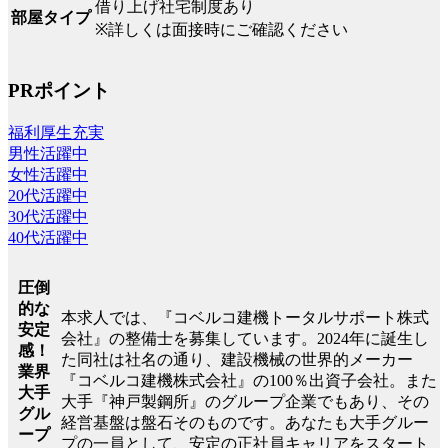
借り上げ社宅制度あり
部屋タイプ
※詳しくは面接時にご確認ください
PRポイント
福利厚生充実
男性活躍中
女性活躍中
20代活躍中
30代活躍中
40代活躍中
圧倒
的な
本求人では、『コベルコ建機トータルサポート株式
安定
会社』の整備士を募集しています。2024年に誕生し
感！
た同社は社名の通り、建設機械の世界的メーカー
業界
『コベルコ建機株式会社』の100％出資子会社。また
大手
大手『神戸製鋼所』のグループ企業でもあり、その
グル
経営基盤は盤石そのものです。あなたも大手グルー
ープ
プの一員として、安定の正社員キャリアをスタート