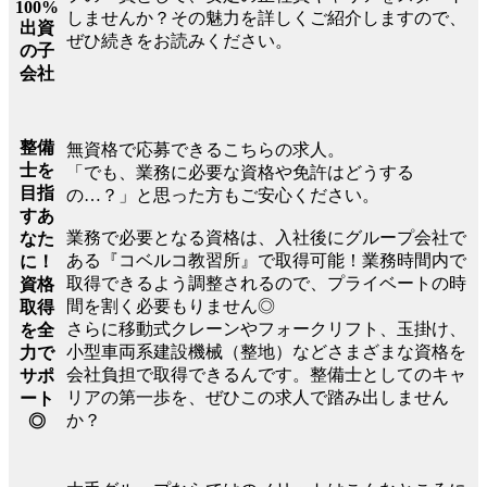
100%
しませんか？その魅力を詳しくご紹介しますので、
出資
ぜひ続きをお読みください。
の子
会社
整備
無資格で応募できるこちらの求人。
士を
「でも、業務に必要な資格や免許はどうする
目指
の…？」と思った方もご安心ください。
すあ
業務で必要となる資格は、入社後にグループ会社で
なた
ある『コベルコ教習所』で取得可能！業務時間内で
に！
取得できるよう調整されるので、プライベートの時
資格
間を割く必要もりません◎
取得
さらに移動式クレーンやフォークリフト、玉掛け、
を全
小型車両系建設機械（整地）などさまざまな資格を
力で
会社負担で取得できるんです。整備士としてのキャ
サポ
リアの第一歩を、ぜひこの求人で踏み出しません
ート
か？
◎