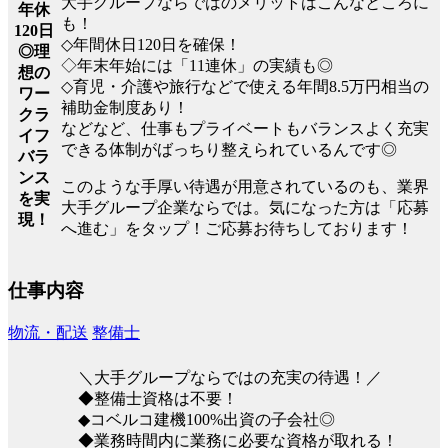
大手グループならではのメリットはこんなところに
年休
も！
120日
◇年間休日120日を確保！
◎理
◇年末年始には「11連休」の実績も◎
想の
◇育児・介護や旅行などで使える年間8.5万円相当の
ワー
補助金制度あり！
クラ
などなど、仕事もプライベートもバランスよく充実
イフ
できる体制がばっちり整えられているんです◎
バラ
ンス
このような手厚い待遇が用意されているのも、業界
を実
大手グループ企業ならでは。気になった方は「応募
現！
へ進む」をタップ！ご応募お待ちしております！
仕事内容
物流・配送
整備士
＼大手グループならではの充実の待遇！／
◆整備士資格は不要！
◆コベルコ建機100%出資の子会社◎
◆業務時間内に業務に必要な資格が取れる！