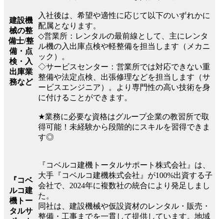
入社後は、希望や適性に応じて以下のいずれかに
建設機
配属となります。
械の整
◇営業所：レンタルの最前線として、主にレンタ
備士/整
ル機の入出庫点検や軽整備を担当します（メカニ
備・点
ック）。
検・入
◇サービスセンター：営業所では対応できない重
出庫業
整備や法定点検、出張修理などを担当します（サ
務など
ービスエンジニア）。より専門性の高い技術を身
に付けることができます。
★業務に必要な資格はグループ企業の教習所で取
得可能！未経験から段階的にスキルを習得できま
す◎
『コベルコ建機トータルサポート株式会社』は、
大手『コベルコ建機株式会社』が100%出資する子
『コベ
会社で、2024年に複数社の統合により発足しまし
ルコ建
た。
機トー
同社は、建設機械や仮設資材のレンタル・販売・
タルサ
整備・工事までを一貫して提供しています。地域