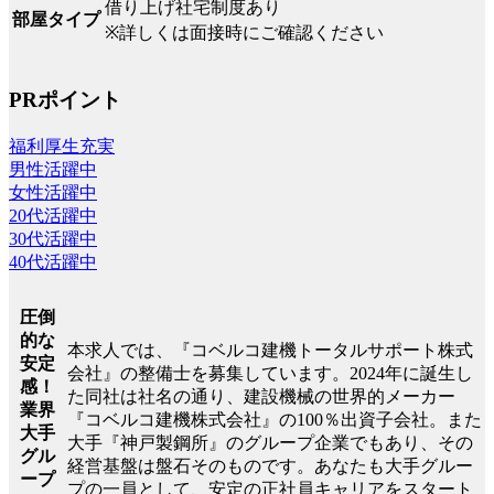
借り上げ社宅制度あり
部屋タイプ
※詳しくは面接時にご確認ください
PRポイント
福利厚生充実
男性活躍中
女性活躍中
20代活躍中
30代活躍中
40代活躍中
圧倒
的な
本求人では、『コベルコ建機トータルサポート株式
安定
会社』の整備士を募集しています。2024年に誕生し
感！
た同社は社名の通り、建設機械の世界的メーカー
業界
『コベルコ建機株式会社』の100％出資子会社。また
大手
大手『神戸製鋼所』のグループ企業でもあり、その
グル
経営基盤は盤石そのものです。あなたも大手グルー
ープ
プの一員として、安定の正社員キャリアをスタート