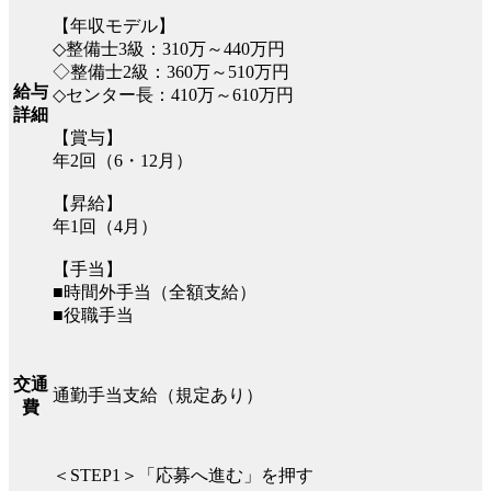
【年収モデル】
◇整備士3級：310万～440万円
◇整備士2級：360万～510万円
給与
◇センター長：410万～610万円
詳細
【賞与】
年2回（6・12月）
【昇給】
年1回（4月）
【手当】
■時間外手当（全額支給）
■役職手当
交通
通勤手当支給（規定あり）
費
＜STEP1＞「応募へ進む」を押す