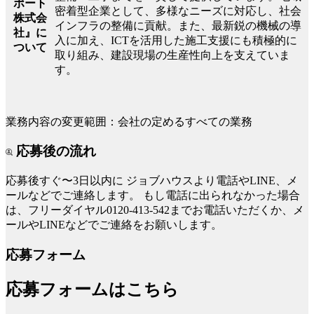
ポート
密着型企業として、多様なニーズに対応し、社会
株式会
インフラの整備に貢献。また、最新鋭の機械の導
社』に
入に加え、ICTを活用した施工支援にも積極的に
ついて
取り組み、建設現場の生産性向上を支えていま
す。
業務内容の変更範囲：会社の定めるすべての業務
応募後の流れ
応募後すぐ〜3日以内に
ジョブハウスより電話やLINE、メ
ールなどでご連絡します。
もし電話に出られなかった場合
は、フリーダイヤル0120-413-542までお電話いただくか、メ
ールやLINEなどでご連絡をお願いします。
応募フォーム
応募フォームはこちら