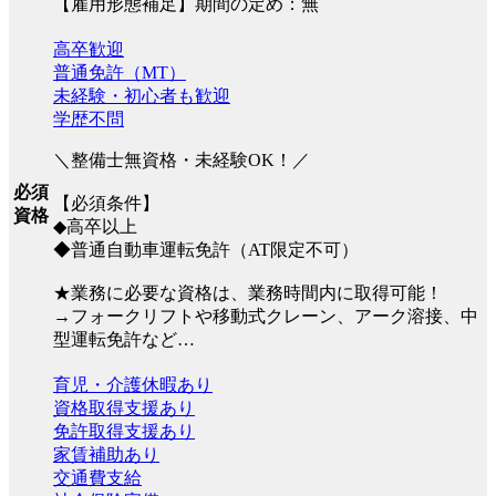
【雇用形態補足】期間の定め：無
高卒歓迎
普通免許（MT）
未経験・初心者も歓迎
学歴不問
＼整備士無資格・未経験OK！／
必須
【必須条件】
資格
◆高卒以上
◆普通自動車運転免許（AT限定不可）
★業務に必要な資格は、業務時間内に取得可能！
→フォークリフトや移動式クレーン、アーク溶接、中
型運転免許など…
育児・介護休暇あり
資格取得支援あり
免許取得支援あり
家賃補助あり
交通費支給