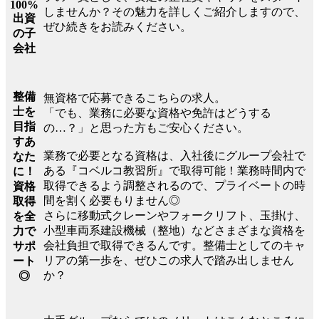
100%
しませんか？その魅力を詳しくご紹介しますので、
出資
ぜひ続きをお読みください。
の子
会社
整備
無資格で応募できるこちらの求人。
士を
「でも、業務に必要な資格や免許はどうする
目指
の…？」と思った方もご安心ください。
すあ
業務で必要となる資格は、入社後にグループ会社で
なた
ある『コベルコ教習所』で取得可能！業務時間内で
に！
取得できるよう調整されるので、プライベートの時
資格
間を割く必要もりません◎
取得
さらに移動式クレーンやフォークリフト、玉掛け、
を全
小型車両系建設機械（整地）などさまざまな資格を
力で
会社負担で取得できるんです。整備士としてのキャ
サポ
リアの第一歩を、ぜひこの求人で踏み出しません
ート
か？
◎