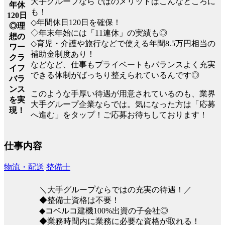
大手グループならではのメリットはこんなところに
年休
も！
120日
◇年間休日120日を確保！
◎理
◇年末年始には「11連休」の実績も◎
想の
◇育児・介護や旅行などで使える年間8.5万円相当の
ワー
補助金制度あり！
クラ
などなど、仕事もプライベートもバランスよく充実
イフ
できる体制がばっちり整えられているんです◎
バラ
ンス
このような手厚い待遇が用意されているのも、業界
を実
大手グループ企業ならでは。気になった方は「応募
現！
へ進む」をタップ！ご応募お待ちしております！
仕事内容
物流・配送
整備士
＼大手グループならではの充実の待遇！／
◆整備士資格は不要！
◆コベルコ建機100%出資の子会社◎
◆業務時間内に業務に必要な資格が取れる！