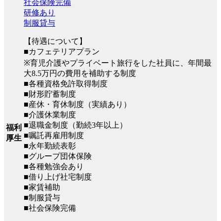
社会保険完備
研修あり
制服貸与
【待遇について】
■カフェテリアプラン
※育児介護やプライベート旅行をした社員に、年間最
大8.5万円の費用を補助する制度
■各種資格免許取得制度
■財形貯蓄制度
■産休・育休制度（実績あり）
■介護休業制度
■退職金制度（勤続3年以上）
福利
■嘱託再雇用制度
厚生
■永年勤続表彰
■グループ団体保険
■各種勉強会あり
■借り上げ社宅制度
■家賃補助
■制服貸与
■社会保険完備