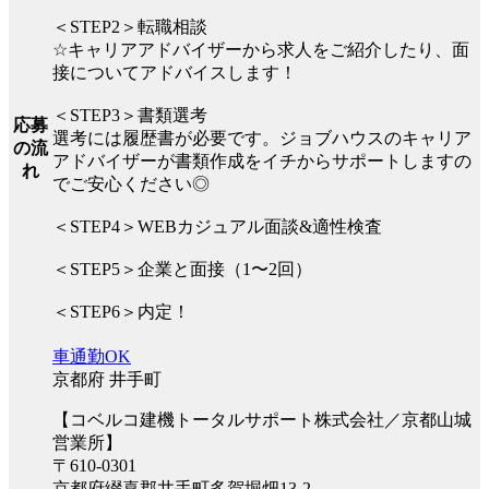
＜STEP2＞転職相談
☆キャリアアドバイザーから求人をご紹介したり、面
接についてアドバイスします！
＜STEP3＞書類選考
応募
選考には履歴書が必要です。ジョブハウスのキャリア
の流
アドバイザーが書類作成をイチからサポートしますの
れ
でご安心ください◎
＜STEP4＞WEBカジュアル面談&適性検査
＜STEP5＞企業と面接（1〜2回）
＜STEP6＞内定！
車通勤OK
京都府 井手町
【コベルコ建機トータルサポート株式会社／京都山城
営業所】
〒610-0301
京都府綴喜郡井手町多賀堀畑13-2