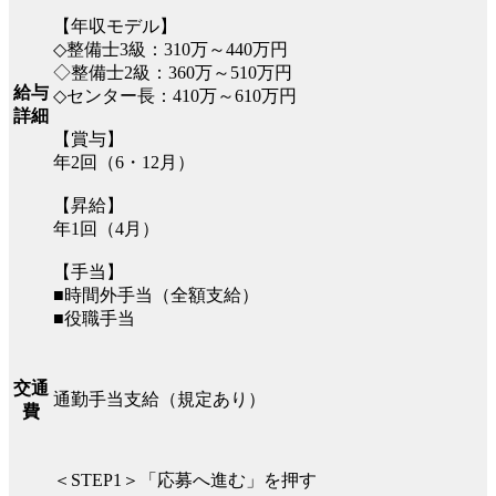
【年収モデル】
◇整備士3級：310万～440万円
◇整備士2級：360万～510万円
給与
◇センター長：410万～610万円
詳細
【賞与】
年2回（6・12月）
【昇給】
年1回（4月）
【手当】
■時間外手当（全額支給）
■役職手当
交通
通勤手当支給（規定あり）
費
＜STEP1＞「応募へ進む」を押す