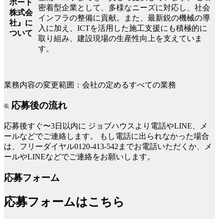
ポート
密着型企業として、多様なニーズに対応し、社会
株式会
インフラの整備に貢献。また、最新鋭の機械の導
社』に
入に加え、ICTを活用した施工支援にも積極的に
ついて
取り組み、建設現場の生産性向上を支えていま
す。
業務内容の変更範囲：会社の定めるすべての業務
応募後の流れ
応募後すぐ〜3日以内に
ジョブハウスより電話やLINE、メ
ールなどでご連絡します。
もし電話に出られなかった場合
は、フリーダイヤル0120-413-542までお電話いただくか、メ
ールやLINEなどでご連絡をお願いします。
応募フォーム
応募フォームはこちら