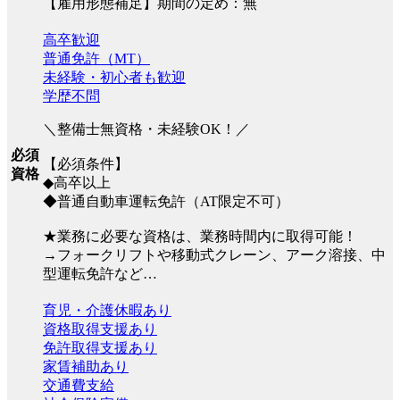
【雇用形態補足】期間の定め：無
高卒歓迎
普通免許（MT）
未経験・初心者も歓迎
学歴不問
＼整備士無資格・未経験OK！／
必須
【必須条件】
資格
◆高卒以上
◆普通自動車運転免許（AT限定不可）
★業務に必要な資格は、業務時間内に取得可能！
→フォークリフトや移動式クレーン、アーク溶接、中
型運転免許など…
育児・介護休暇あり
資格取得支援あり
免許取得支援あり
家賃補助あり
交通費支給