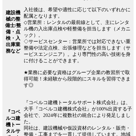
入社後は、希望や適性に応じて以下のいずれかに
建設機
配属となります。
械の整
◇営業所：レンタルの最前線として、主にレンタ
備士/整
ル機の入出庫点検や軽整備を担当します（メカニ
備・点
ック）。
検・入
◇サービスセンター：営業所では対応できない重
出庫業
整備や法定点検、出張修理などを担当します（サ
務など
ービスエンジニア）。より専門性の高い技術を身
に付けることができます。
★業務に必要な資格はグループ企業の教習所で取
得可能！未経験から段階的にスキルを習得できま
す◎
『コベルコ建機トータルサポート株式会社』は、
大手『コベルコ建機株式会社』が100%出資する子
『コベ
会社で、2024年に複数社の統合により発足しまし
ルコ建
た。
機トー
同社は、建設機械や仮設資材のレンタル・販売・
タルサ
整備・工事までを一貫して提供しています。地域