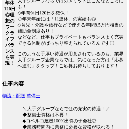
大手グループならではのメリットはこんなところに
年休
も！
120日
◇年間休日120日を確保！
◎理
◇年末年始には「11連休」の実績も◎
想の
◇育児・介護や旅行などで使える年間8.5万円相当の
ワー
補助金制度あり！
クラ
などなど、仕事もプライベートもバランスよく充実
イフ
できる体制がばっちり整えられているんです◎
バラ
ンス
このような手厚い待遇が用意されているのも、業界
を実
大手グループ企業ならでは。気になった方は「応募
現！
へ進む」をタップ！ご応募お待ちしております！
仕事内容
物流・配送
整備士
＼大手グループならではの充実の待遇！／
◆整備士資格は不要！
◆コベルコ建機100%出資の子会社◎
◆業務時間内に業務に必要な資格が取れる！