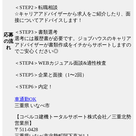
＜STEP2＞転職相談
☆キャリアアドバイザーから求人をご紹介したり、面
接についてアドバイスします！
＜STEP3＞書類選考
応募
選考には履歴書が必要です。ジョブハウスのキャリア
の流
アドバイザーが書類作成をイチからサポートしますの
れ
でご安心ください◎
＜STEP4＞WEBカジュアル面談&適性検査
＜STEP5＞企業と面接（1〜2回）
＜STEP6＞内定！
車通勤OK
三重県 いなべ市
【コベルコ建機トータルサポート株式会社／三重北勢
営業所】
〒511-0428
三重県いなべ市北勢町阿下喜261-1