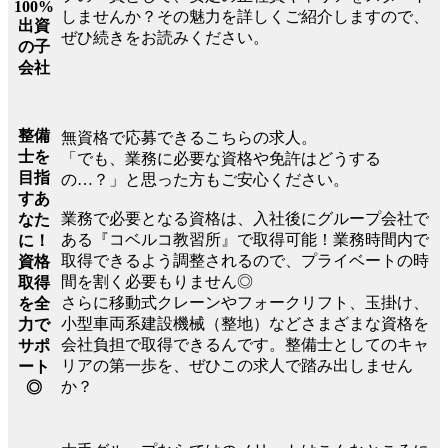
100%
しませんか？その魅力を詳しくご紹介しますので、
出資
ぜひ続きをお読みください。
の子
会社
整備
無資格で応募できるこちらの求人。
士を
「でも、業務に必要な資格や免許はどうする
目指
の…？」と思った方もご安心ください。
すあ
業務で必要となる資格は、入社後にグループ会社で
なた
ある『コベルコ教習所』で取得可能！業務時間内で
に！
取得できるよう調整されるので、プライベートの時
資格
間を割く必要もりません◎
取得
さらに移動式クレーンやフォークリフト、玉掛け、
を全
小型車両系建設機械（整地）などさまざまな資格を
力で
会社負担で取得できるんです。整備士としてのキャ
サポ
リアの第一歩を、ぜひこの求人で踏み出しません
ート
か？
◎