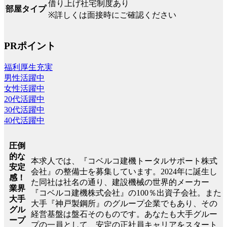
借り上げ社宅制度あり
部屋タイプ
※詳しくは面接時にご確認ください
PRポイント
福利厚生充実
男性活躍中
女性活躍中
20代活躍中
30代活躍中
40代活躍中
圧倒
的な
本求人では、『コベルコ建機トータルサポート株式
安定
会社』の整備士を募集しています。2024年に誕生し
感！
た同社は社名の通り、建設機械の世界的メーカー
業界
『コベルコ建機株式会社』の100％出資子会社。また
大手
大手『神戸製鋼所』のグループ企業でもあり、その
グル
経営基盤は盤石そのものです。あなたも大手グルー
ープ
プの一員として、安定の正社員キャリアをスタート