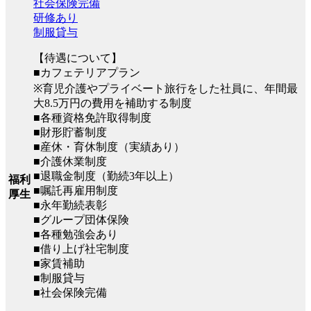
社会保険完備
研修あり
制服貸与
【待遇について】
■カフェテリアプラン
※育児介護やプライベート旅行をした社員に、年間最
大8.5万円の費用を補助する制度
■各種資格免許取得制度
■財形貯蓄制度
■産休・育休制度（実績あり）
■介護休業制度
■退職金制度（勤続3年以上）
福利
■嘱託再雇用制度
厚生
■永年勤続表彰
■グループ団体保険
■各種勉強会あり
■借り上げ社宅制度
■家賃補助
■制服貸与
■社会保険完備