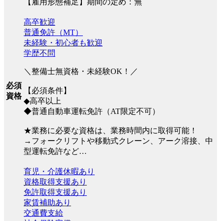
【雇用形態補足】期間の定め：無
高卒歓迎
普通免許（MT）
未経験・初心者も歓迎
学歴不問
＼整備士無資格・未経験OK！／
必須
【必須条件】
資格
◆高卒以上
◆普通自動車運転免許（AT限定不可）
★業務に必要な資格は、業務時間内に取得可能！
→フォークリフトや移動式クレーン、アーク溶接、中
型運転免許など…
育児・介護休暇あり
資格取得支援あり
免許取得支援あり
家賃補助あり
交通費支給