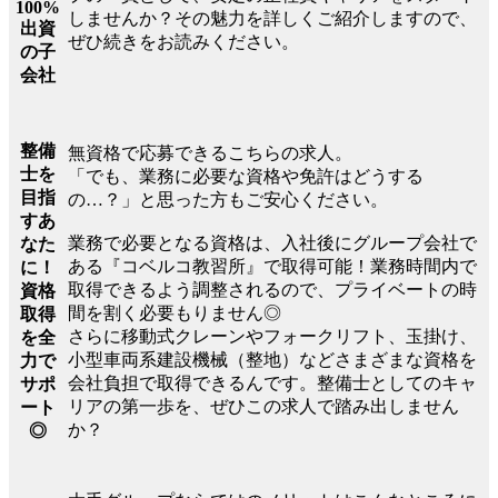
100%
しませんか？その魅力を詳しくご紹介しますので、
出資
ぜひ続きをお読みください。
の子
会社
整備
無資格で応募できるこちらの求人。
士を
「でも、業務に必要な資格や免許はどうする
目指
の…？」と思った方もご安心ください。
すあ
業務で必要となる資格は、入社後にグループ会社で
なた
ある『コベルコ教習所』で取得可能！業務時間内で
に！
取得できるよう調整されるので、プライベートの時
資格
間を割く必要もりません◎
取得
さらに移動式クレーンやフォークリフト、玉掛け、
を全
小型車両系建設機械（整地）などさまざまな資格を
力で
会社負担で取得できるんです。整備士としてのキャ
サポ
リアの第一歩を、ぜひこの求人で踏み出しません
ート
か？
◎