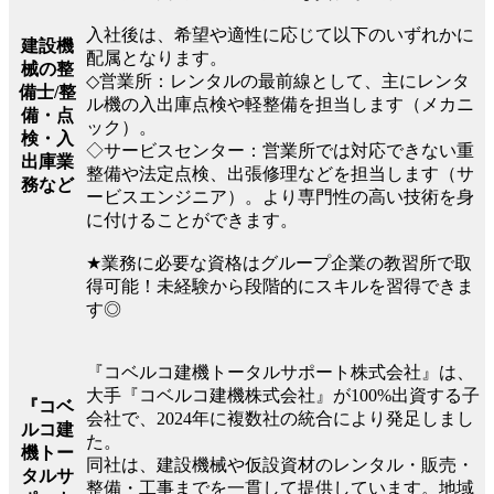
入社後は、希望や適性に応じて以下のいずれかに
建設機
配属となります。
械の整
◇営業所：レンタルの最前線として、主にレンタ
備士/整
ル機の入出庫点検や軽整備を担当します（メカニ
備・点
ック）。
検・入
◇サービスセンター：営業所では対応できない重
出庫業
整備や法定点検、出張修理などを担当します（サ
務など
ービスエンジニア）。より専門性の高い技術を身
に付けることができます。
★業務に必要な資格はグループ企業の教習所で取
得可能！未経験から段階的にスキルを習得できま
す◎
『コベルコ建機トータルサポート株式会社』は、
大手『コベルコ建機株式会社』が100%出資する子
『コベ
会社で、2024年に複数社の統合により発足しまし
ルコ建
た。
機トー
同社は、建設機械や仮設資材のレンタル・販売・
タルサ
整備・工事までを一貫して提供しています。地域