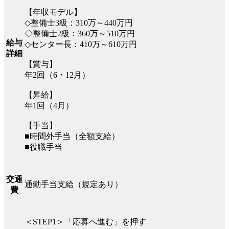
【年収モデル】
◇整備士3級：310万～440万円
◇整備士2級：360万～510万円
給与
◇センター長：410万～610万円
詳細
【賞与】
年2回（6・12月）
【昇給】
年1回（4月）
【手当】
■時間外手当（全額支給）
■役職手当
交通
通勤手当支給（規定あり）
費
＜STEP1＞「応募へ進む」を押す