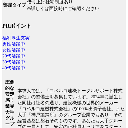
借り上げ社宅制度あり
部屋タイプ
※詳しくは面接時にご確認ください
PRポイント
福利厚生充実
男性活躍中
女性活躍中
20代活躍中
30代活躍中
40代活躍中
圧倒
的な
本求人では、『コベルコ建機トータルサポート株式
安定
会社』の整備士を募集しています。2024年に誕生し
感！
た同社は社名の通り、建設機械の世界的メーカー
業界
『コベルコ建機株式会社』の100％出資子会社。また
大手
大手『神戸製鋼所』のグループ企業でもあり、その
グル
経営基盤は盤石そのものです。あなたも大手グルー
ープ
プの一員として、安定の正社員キャリアをスタート