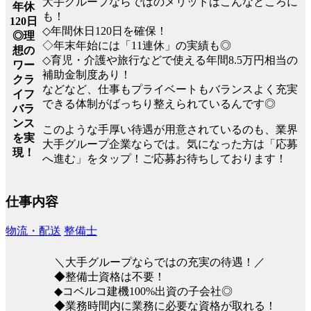
大手グループならではのメリットはこんなところに
年休
も！
120日
◇年間休日120日を確保！
◎理
◇年末年始には「11連休」の実績も◎
想の
◇育児・介護や旅行などで使える年間8.5万円相当の
ワー
補助金制度あり！
クラ
などなど、仕事もプライベートもバランスよく充実
イフ
できる体制がばっちり整えられているんです◎
バラ
ンス
このような手厚い待遇が用意されているのも、業界
を実
大手グループ企業ならでは。気になった方は「応募
現！
へ進む」をタップ！ご応募お待ちしております！
仕事内容
物流・配送
整備士
＼大手グループならではの充実の待遇！／
◆整備士資格は不要！
◆コベルコ建機100%出資の子会社◎
◆業務時間内に業務に必要な資格が取れる！