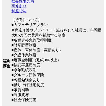
社会保険完備
研修あり
制服貸与
【待遇について】
■カフェテリアプラン
※育児介護やプライベート旅行をした社員に、年間最
大8.5万円の費用を補助する制度
■各種資格免許取得制度
■財形貯蓄制度
■産休・育休制度（実績あり）
■介護休業制度
■退職金制度（勤続3年以上）
福利
■嘱託再雇用制度
厚生
■永年勤続表彰
■グループ団体保険
■各種勉強会あり
■借り上げ社宅制度
■家賃補助
■制服貸与
■社会保険完備