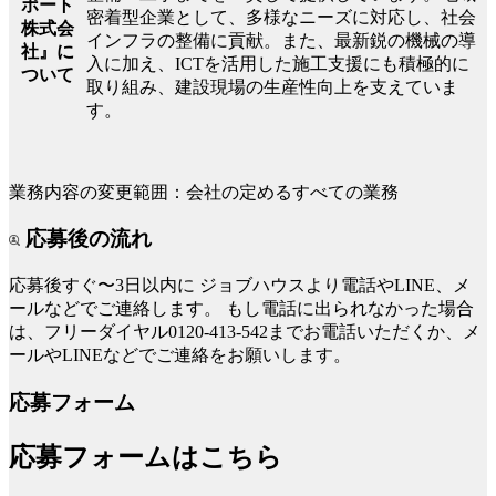
ポート
密着型企業として、多様なニーズに対応し、社会
株式会
インフラの整備に貢献。また、最新鋭の機械の導
社』に
入に加え、ICTを活用した施工支援にも積極的に
ついて
取り組み、建設現場の生産性向上を支えていま
す。
業務内容の変更範囲：会社の定めるすべての業務
応募後の流れ
応募後すぐ〜3日以内に
ジョブハウスより電話やLINE、メ
ールなどでご連絡します。
もし電話に出られなかった場合
は、フリーダイヤル0120-413-542までお電話いただくか、メ
ールやLINEなどでご連絡をお願いします。
応募フォーム
応募フォームはこちら