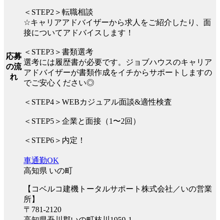
＜STEP2＞転職相談
☆キャリアアドバイザーから求人をご紹介したり、面
接についてアドバイスします！
＜STEP3＞書類選考
応募
選考には履歴書が必要です。ジョブハウスのキャリア
の流
アドバイザーが書類作成をイチからサポートしますの
れ
でご安心ください◎
＜STEP4＞WEBカジュアル面談&適性検査
＜STEP5＞企業と面接（1〜2回）
＜STEP6＞内定！
車通勤OK
高知県 いの町
【コベルコ建機トータルサポート株式会社／いの営業
所】
〒781-2120
高知県吾川郡いの町枝川1959-1