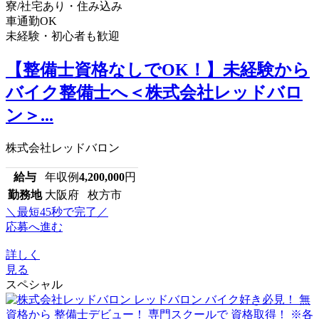
寮/社宅あり・住み込み
車通勤OK
未経験・初心者も歓迎
【整備士資格なしでOK！】未経験から
バイク整備士へ＜株式会社レッドバロ
ン＞...
株式会社レッドバロン
給与
年収例
4,200,000
円
勤務地
大阪府 枚方市
＼最短45秒で完了／
応募へ進む
詳しく
見る
スペシャル