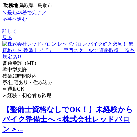
勤務地
鳥取県 鳥取市
＼最短45秒で完了／
応募へ進む
詳しく
見る
普通免許（MT）
準中型免許
残業20時間以内
寮/社宅あり・住み込み
車通勤OK
未経験・初心者も歓迎
【整備士資格なしでOK！】未経験から
バイク整備士へ＜株式会社レッドバロ
ン＞...