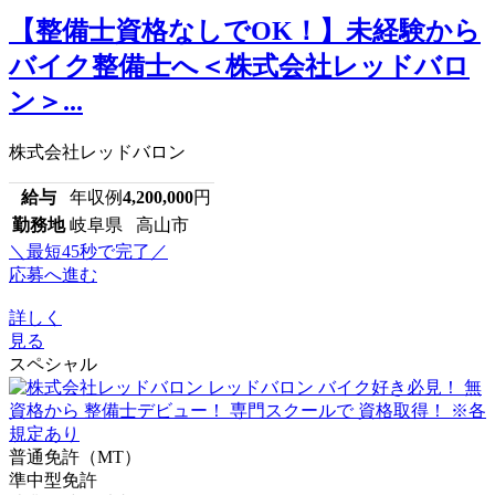
【整備士資格なしでOK！】未経験から
バイク整備士へ＜株式会社レッドバロ
ン＞...
株式会社レッドバロン
給与
年収例
4,200,000
円
勤務地
岐阜県 高山市
＼最短45秒で完了／
応募へ進む
詳しく
見る
スペシャル
普通免許（MT）
準中型免許