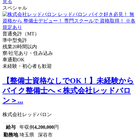
見る
スペシャル
普通免許（MT）
準中型免許
残業20時間以内
寮/社宅あり・住み込み
車通勤OK
未経験・初心者も歓迎
【整備士資格なしでOK！】未経験から
バイク整備士へ＜株式会社レッドバロ
ン＞...
株式会社レッドバロン
給与
年収例
4,200,000
円
勤務地
埼玉県 深谷市