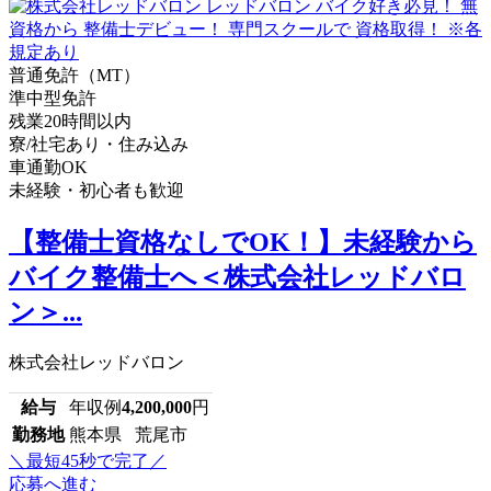
普通免許（MT）
準中型免許
残業20時間以内
寮/社宅あり・住み込み
車通勤OK
未経験・初心者も歓迎
【整備士資格なしでOK！】未経験から
バイク整備士へ＜株式会社レッドバロ
ン＞...
株式会社レッドバロン
給与
年収例
4,200,000
円
勤務地
熊本県 荒尾市
＼最短45秒で完了／
応募へ進む