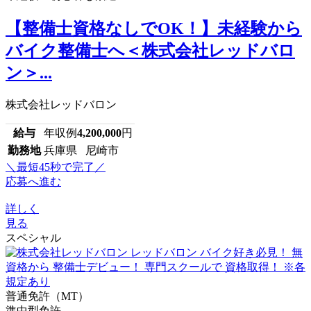
【整備士資格なしでOK！】未経験から
バイク整備士へ＜株式会社レッドバロ
ン＞...
株式会社レッドバロン
給与
年収例
4,200,000
円
勤務地
兵庫県 尼崎市
＼最短45秒で完了／
応募へ進む
詳しく
見る
スペシャル
普通免許（MT）
準中型免許