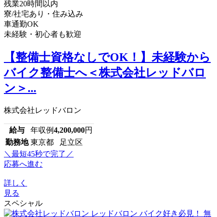
残業20時間以内
寮/社宅あり・住み込み
車通勤OK
未経験・初心者も歓迎
【整備士資格なしでOK！】未経験から
バイク整備士へ＜株式会社レッドバロ
ン＞...
株式会社レッドバロン
給与
年収例
4,200,000
円
勤務地
東京都 足立区
＼最短45秒で完了／
応募へ進む
詳しく
見る
スペシャル