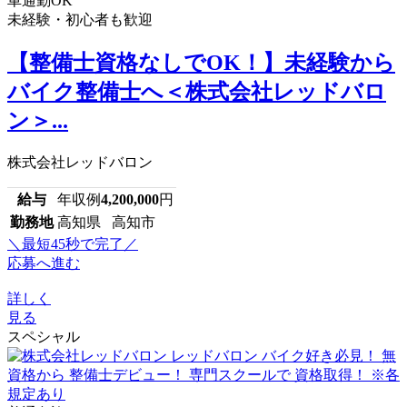
車通勤OK
未経験・初心者も歓迎
【整備士資格なしでOK！】未経験から
バイク整備士へ＜株式会社レッドバロ
ン＞...
株式会社レッドバロン
給与
年収例
4,200,000
円
勤務地
高知県 高知市
＼最短45秒で完了／
応募へ進む
詳しく
見る
スペシャル