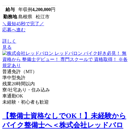
給与
年収例
4,200,000
円
勤務地
島根県 松江市
＼最短45秒で完了／
応募へ進む
詳しく
見る
普通免許（MT）
準中型免許
残業20時間以内
寮/社宅あり・住み込み
車通勤OK
未経験・初心者も歓迎
【整備士資格なしでOK！】未経験から
バイク整備士へ＜株式会社レッドバロ