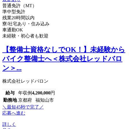
普通免許（MT）
準中型免許
残業20時間以内
寮/社宅あり・住み込み
車通勤OK
未経験・初心者も歓迎
【整備士資格なしでOK！】未経験から
バイク整備士へ＜株式会社レッドバロ
ン＞...
株式会社レッドバロン
給与
年収例
4,200,000
円
勤務地
京都府 福知山市
＼最短45秒で完了／
応募へ進む
詳しく