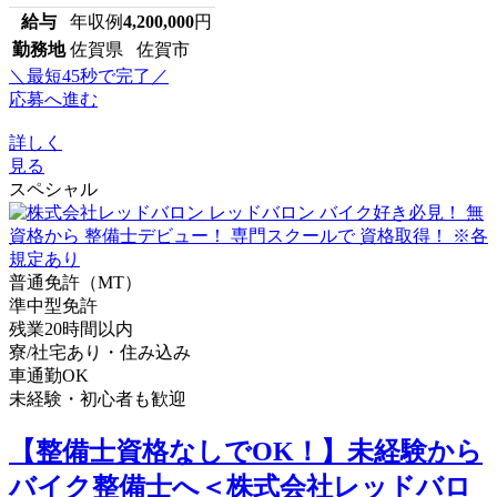
給与
年収例
4,200,000
円
勤務地
佐賀県 佐賀市
＼最短45秒で完了／
応募へ進む
詳しく
見る
スペシャル
普通免許（MT）
準中型免許
残業20時間以内
寮/社宅あり・住み込み
車通勤OK
未経験・初心者も歓迎
【整備士資格なしでOK！】未経験から
バイク整備士へ＜株式会社レッドバロ