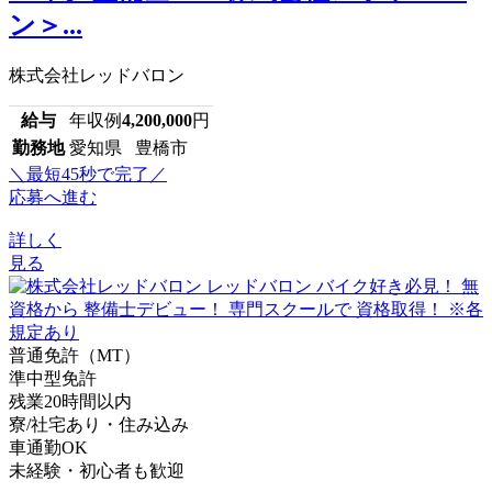
ン＞...
株式会社レッドバロン
給与
年収例
4,200,000
円
勤務地
愛知県 豊橋市
＼最短45秒で完了／
応募へ進む
詳しく
見る
普通免許（MT）
準中型免許
残業20時間以内
寮/社宅あり・住み込み
車通勤OK
未経験・初心者も歓迎