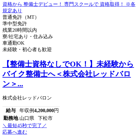
普通免許（MT）
準中型免許
残業20時間以内
寮/社宅あり・住み込み
車通勤OK
未経験・初心者も歓迎
【整備士資格なしでOK！】未経験から
バイク整備士へ＜株式会社レッドバロ
ン＞...
株式会社レッドバロン
給与
年収例
4,200,000
円
勤務地
山口県 下松市
＼最短45秒で完了／
応募へ進む