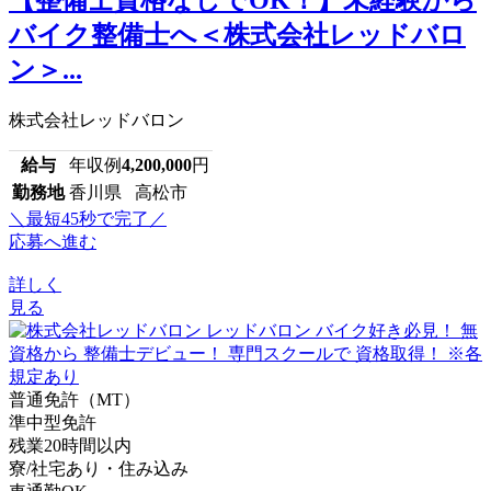
【整備士資格なしでOK！】未経験から
バイク整備士へ＜株式会社レッドバロ
ン＞...
株式会社レッドバロン
給与
年収例
4,200,000
円
勤務地
香川県 高松市
＼最短45秒で完了／
応募へ進む
詳しく
見る
普通免許（MT）
準中型免許
残業20時間以内
寮/社宅あり・住み込み