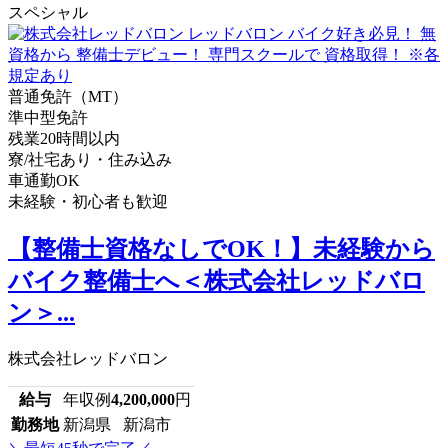
スペシャル
普通免許（MT）
準中型免許
残業20時間以内
寮/社宅あり・住み込み
車通勤OK
未経験・初心者も歓迎
【整備士資格なしでOK！】未経験から
バイク整備士へ＜株式会社レッドバロ
ン＞...
株式会社レッドバロン
給与
年収例
4,200,000
円
勤務地
新潟県 新潟市