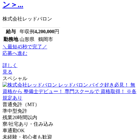
ン＞...
株式会社レッドバロン
給与
年収例
4,200,000
円
勤務地
山形県 鶴岡市
＼最短45秒で完了／
応募へ進む
詳しく
見る
スペシャル
普通免許（MT）
準中型免許
残業20時間以内
寮/社宅あり・住み込み
車通勤OK
未経験・初心者も歓迎