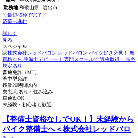
勤務地
和歌山県 岩出市
＼最短45秒で完了／
応募へ進む
詳しく
見る
スペシャル
普通免許（MT）
準中型免許
残業20時間以内
寮/社宅あり・住み込み
車通勤OK
未経験・初心者も歓迎
【整備士資格なしでOK！】未経験から
バイク整備士へ＜株式会社レッドバロ