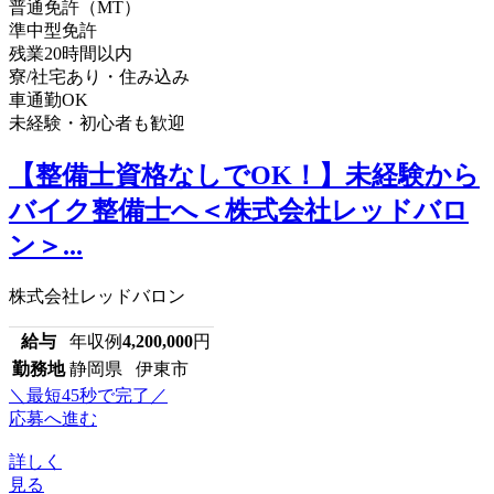
普通免許（MT）
準中型免許
残業20時間以内
寮/社宅あり・住み込み
車通勤OK
未経験・初心者も歓迎
【整備士資格なしでOK！】未経験から
バイク整備士へ＜株式会社レッドバロ
ン＞...
株式会社レッドバロン
給与
年収例
4,200,000
円
勤務地
静岡県 伊東市
＼最短45秒で完了／
応募へ進む
詳しく
見る