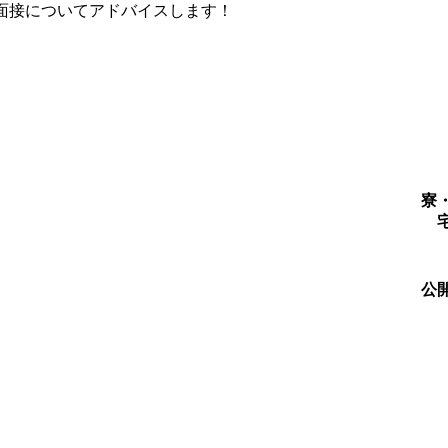
面接についてアドバイスします！
寮
公