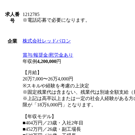
求人番
1212785
※電話応募で必要になります。
号
株式会社レッドバロン
企業
賞与/報奨金/慰労金あり
年収例
4,200,000
円
【月給】
20万7,000〜26万4,000円
※スキルや経験を考慮の上決定
※固定残業代は含まない、残業代は別途全額支給（
※上記は高卒以上または一定の社会人経験がある方
限が「18万6,000円」となります。
【年収モデル】
■404万円／23歳・入社2年目
■452万円／26歳・副工場長