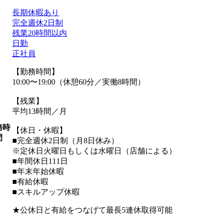
長期休暇あり
完全週休2日制
残業20時間以内
日勤
正社員
【勤務時間】
10:00〜19:00（休憩60分／実働8時間）
【残業】
平均13時間／月
務時
【休日・休暇】
間
■完全週休2日制（月8日休み）
※定休日火曜日もしくは水曜日（店舗による）
■年間休日111日
■年末年始休暇
■有給休暇
■スキルアップ休暇
★公休日と有給をつなげて最長5連休取得可能