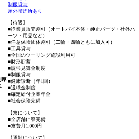
制服貸与
屋外喫煙所あり
【待遇】
■従業員販売割引（オートバイ本体・純正パーツ・社外パ
ーツ・用品など）
■任意保険団体割引（二輪・四輪ともに加入可）
■工具貸与
■全国のツーリング施設利用可
■財形貯蓄
■慶弔見舞金制度
■制服貸与
利厚
■健康診断（年1回）
生
■退職金制度
■確定給付企業年金
■社会保険完備
【寮について】
■全店舗に寮完備
■寮費月1,000円
【通勤について】