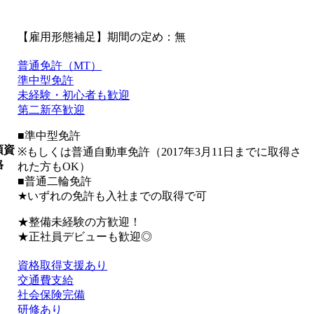
【雇用形態補足】期間の定め：無
普通免許（MT）
準中型免許
未経験・初心者も歓迎
第二新卒歓迎
■準中型免許
須資
※もしくは普通自動車免許（2017年3月11日までに取得さ
格
れた方もOK）
■普通二輪免許
★いずれの免許も入社までの取得で可
★整備未経験の方歓迎！
★正社員デビューも歓迎◎
資格取得支援あり
交通費支給
社会保険完備
研修あり