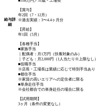
■538万円／31歳・工場長
【賞与】
年2回（7・12月）
給与詳
※過去実績：3〜4.4ヶ月分
細
【昇給】
年1回（5月）
【各種手当】
■家族手当
｜配偶者：月1万円（扶養対象のみ）
｜子ども：月2,000円（1人当たり※上限なし）
■役職手当
※店長・工場長は業績に応じて特別手当あり
■都住手当
※家賃の高いエリアへの定住者に限る
■単身赴任手当
※会社都合での単身赴任の場合に限る
【試用期間】
3ヶ月（条件の変更なし）