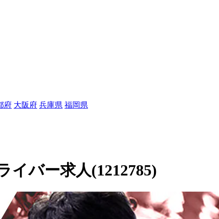
都府
大阪府
兵庫県
福岡県
バー求人(1212785)