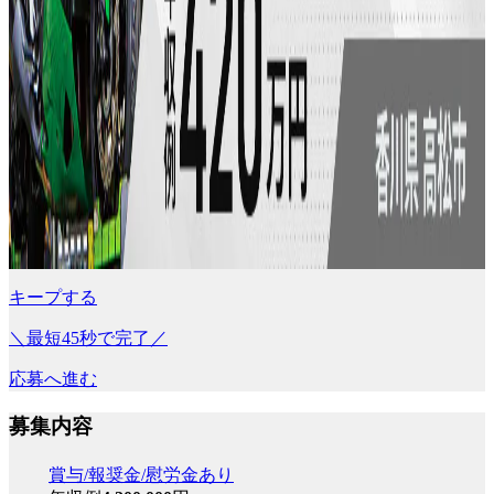
キープする
＼最短45秒で完了／
応募へ進む
募集内容
賞与/報奨金/慰労金あり