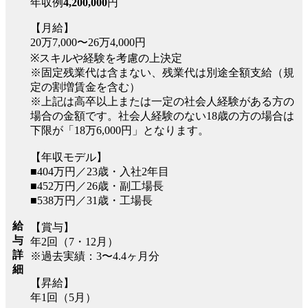
年収例
4,200,000
円
【月給】
20万7,000〜26万4,000円
※スキルや経験を考慮の上決定
※固定残業代は含まない、残業代は別途全額支給（規
定の割増賃金を含む）
※上記は高卒以上または一定の社会人経験がある方の
場合の金額です。社会人経験のない18歳の方の場合は
下限が「18万6,000円」となります。
【年収モデル】
■404万円／23歳・入社2年目
■452万円／26歳・副工場長
■538万円／31歳・工場長
給
【賞与】
与
年2回（7・12月）
詳
※過去実績：3〜4.4ヶ月分
細
【昇給】
年1回（5月）