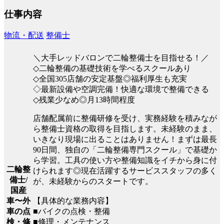
仕事内容
物流・配送
整備士
＼大手レッドバロンで二輪整備士を目指せる！／
◇二輪整備の基礎技術を学べるスクールあり
◇全国305店舗の安定基盤◎福利厚生も充実
◇最新設備や空調完備！快適な環境で整備できる
◇残業少なめ◎月13時間程度
店舗配属前に整備研修を受け、実務経験を積みなが
ら整備士資格の取得を目指します。未経験のまま、
いきなり現場に出ることはありません！まずは最長
90日間、独自の「二輪整備専門スクール」で基礎か
ら学習。工具の使い方や整備知識をイチから身に付
二輪整
けられます◎現在活躍するサービススタッフの多く
備士/
が、未経験からのスタートです。
国産
【具体的な業務内容】
車〜外
■バイクの点検・整備
車の点
■修理・メンテナンス
検・修