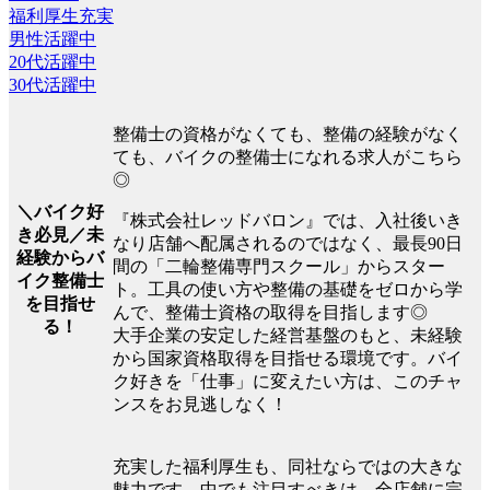
福利厚生充実
男性活躍中
20代活躍中
30代活躍中
整備士の資格がなくても、整備の経験がなく
ても、バイクの整備士になれる求人がこちら
◎
＼バイク好
『株式会社レッドバロン』では、入社後いき
き必見／未
なり店舗へ配属されるのではなく、最長90日
経験からバ
間の「二輪整備専門スクール」からスター
イク整備士
ト。工具の使い方や整備の基礎をゼロから学
を目指せ
んで、整備士資格の取得を目指します◎
る！
大手企業の安定した経営基盤のもと、未経験
から国家資格取得を目指せる環境です。バイ
ク好きを「仕事」に変えたい方は、このチャ
ンスをお見逃しなく！
充実した福利厚生も、同社ならではの大きな
魅力です。中でも注目すべきは、全店舗に完