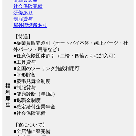
社会保険完備
研修あり
制服貸与
屋外喫煙所あり
【待遇】
■従業員販売割引（オートバイ本体・純正パーツ・社
外パーツ・用品など）
■任意保険団体割引（二輪・四輪ともに加入可）
■工具貸与
■全国のツーリング施設利用可
■財形貯蓄
■慶弔見舞金制度
福
■制服貸与
利
■健康診断（年1回）
厚
■退職金制度
生
■確定給付企業年金
■社会保険完備
【寮について】
■全店舗に寮完備