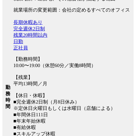
就業場所の変更範囲：会社の定めるすべてのオフィス
長期休暇あり
完全週休2日制
残業20時間以内
日勤
正社員
【勤務時間】
10:00〜19:00（休憩60分／実働8時間）
【残業】
平均13時間／月
勤
務
【休日・休暇】
時
■完全週休2日制（月8日休み）
間
※定休日火曜日もしくは水曜日（店舗による）
■年間休日111日
■年末年始休暇
■有給休暇
■スキルアップ休暇