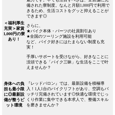
備された寮制度。なんと月額1,000円で利用で
きるため、生活コストをグッと抑えることが
できます◎
＜福利厚生
さらに、
充実＞家賃
★バイク本体・パーツの社員割引あり
1,000円の寮
★全国のツーリング施設を利用可能
あり！
など、バイク好きにはたまらない制度も充
実！
手厚いサポートを受けながら、好きなことに
没頭できる「バイク三昧」な生活をここで叶
えませんか？
『レッドバロン』では、最新設備を積極導
身体への負
入！1人1台のバイクリフトがあり、空調もバ
担も最小限
ッチリ完備されています◎快適な環境でじっ
に◎最新設
くり作業に集中できる本求人で、整備スキル
備が整うピ
を磨きませんか？
ット環境