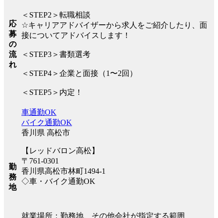
＜STEP2＞転職相談
応
☆キャリアアドバイザーから求人をご紹介したり、面
募
接についてアドバイスします！
の
流
＜STEP3＞書類選考
れ
＜STEP4＞企業と面接（1〜2回）
＜STEP5＞内定！
車通勤OK
バイク通勤OK
香川県 高松市
【レッドバロン高松】
〒761-0301
勤
香川県高松市林町1494-1
務
◇車・バイク通勤OK
地
就業場所：勤務地、その他会社が指定する範囲