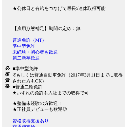
★公休日と有給をつなげて最長5連休取得可能
【雇用形態補足】期間の定め：無
普通免許（MT）
準中型免許
未経験・初心者も歓迎
第二新卒歓迎
必
■準中型免許
須
※もしくは普通自動車免許（2017年3月11日までに取得
資
された方もOK）
格
■普通二輪免許
★いずれの免許も入社までの取得で可
★整備未経験の方歓迎！
★正社員デビューも歓迎◎
資格取得支援あり
交通費支給