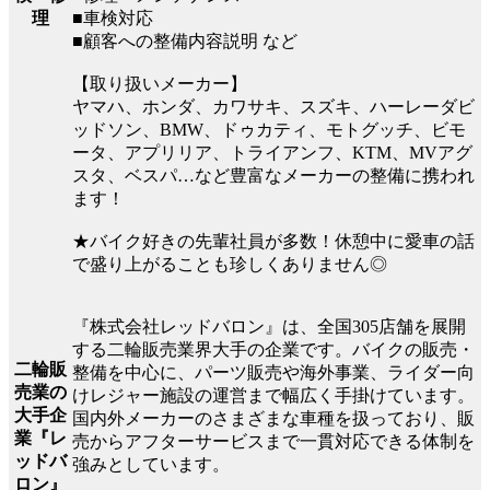
■車検対応
理
■顧客への整備内容説明 など
【取り扱いメーカー】
ヤマハ、ホンダ、カワサキ、スズキ、ハーレーダビ
ッドソン、BMW、ドゥカティ、モトグッチ、ビモ
ータ、アプリリア、トライアンフ、KTM、MVアグ
スタ、ベスパ…など豊富なメーカーの整備に携われ
ます！
★バイク好きの先輩社員が多数！休憩中に愛車の話
で盛り上がることも珍しくありません◎
『株式会社レッドバロン』は、全国305店舗を展開
する二輪販売業界大手の企業です。バイクの販売・
二輪販
整備を中心に、パーツ販売や海外事業、ライダー向
売業の
けレジャー施設の運営まで幅広く手掛けています。
大手企
国内外メーカーのさまざまな車種を扱っており、販
業『レ
売からアフターサービスまで一貫対応できる体制を
ッドバ
強みとしています。
ロン』