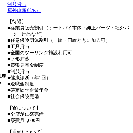
制服貸与
屋外喫煙所あり
【待遇】
■従業員販売割引（オートバイ本体・純正パーツ・社外パ
ーツ・用品など）
■任意保険団体割引（二輪・四輪ともに加入可）
■工具貸与
■全国のツーリング施設利用可
■財形貯蓄
■慶弔見舞金制度
■制服貸与
利厚
■健康診断（年1回）
生
■退職金制度
■確定給付企業年金
■社会保険完備
【寮について】
■全店舗に寮完備
■寮費月1,000円
【通勤について】