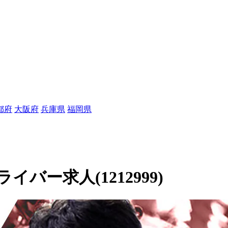
都府
大阪府
兵庫県
福岡県
バー求人(1212999)