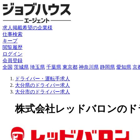
求人掲載希望の企業様
仕事検索
キープ
閲覧履歴
ログイン
会員登録
全国
茨城県
埼玉県
千葉県
東京都
神奈川県
静岡県
愛知県
京
ドライバー・運転手求人
大分県のドライバー求人
大分市のドライバー求人
株式会社レッドバロンのドライ