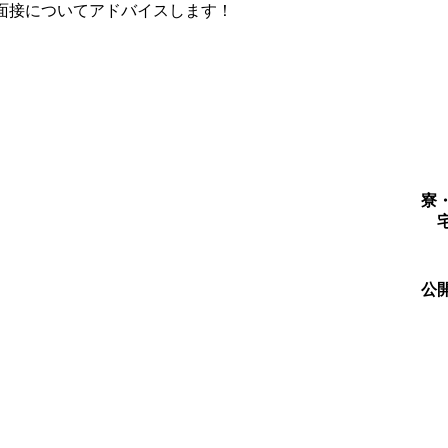
面接についてアドバイスします！
寮
公