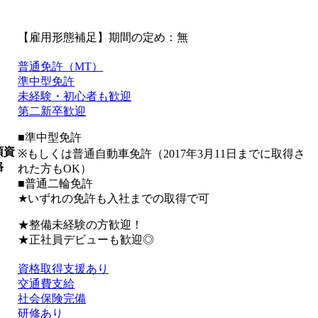
【雇用形態補足】期間の定め：無
普通免許（MT）
準中型免許
未経験・初心者も歓迎
第二新卒歓迎
■準中型免許
須資
※もしくは普通自動車免許（2017年3月11日までに取得さ
格
れた方もOK）
■普通二輪免許
★いずれの免許も入社までの取得で可
★整備未経験の方歓迎！
★正社員デビューも歓迎◎
資格取得支援あり
交通費支給
社会保険完備
研修あり