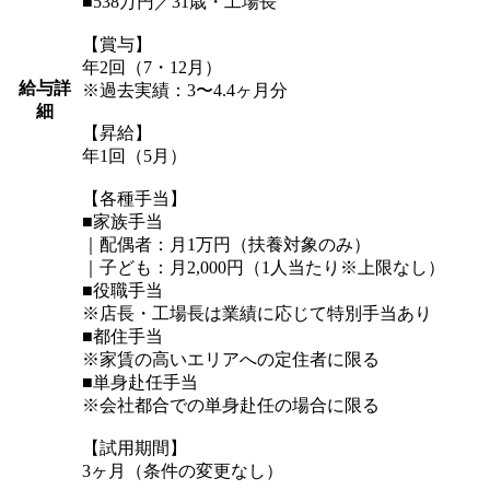
■538万円／31歳・工場長
【賞与】
年2回（7・12月）
給与詳
※過去実績：3〜4.4ヶ月分
細
【昇給】
年1回（5月）
【各種手当】
■家族手当
｜配偶者：月1万円（扶養対象のみ）
｜子ども：月2,000円（1人当たり※上限なし）
■役職手当
※店長・工場長は業績に応じて特別手当あり
■都住手当
※家賃の高いエリアへの定住者に限る
■単身赴任手当
※会社都合での単身赴任の場合に限る
【試用期間】
3ヶ月（条件の変更なし）