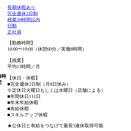
長期休暇あり
完全週休2日制
残業20時間以内
日勤
正社員
【勤務時間】
10:00〜19:00（休憩60分／実働8時間）
【残業】
平均13時間／月
務時
【休日・休暇】
間
■完全週休2日制（月8日休み）
※定休日火曜日もしくは水曜日（店舗による）
■年間休日111日
■年末年始休暇
■有給休暇
■スキルアップ休暇
★公休日と有給をつなげて最長5連休取得可能