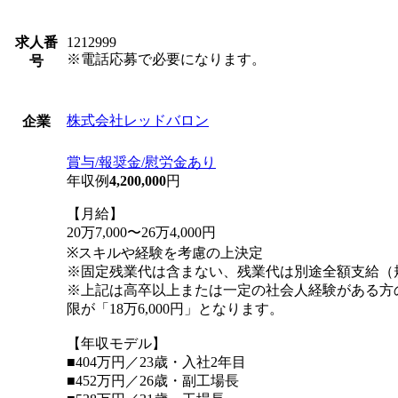
求人番
1212999
※電話応募で必要になります。
号
株式会社レッドバロン
企業
賞与/報奨金/慰労金あり
年収例
4,200,000
円
【月給】
20万7,000〜26万4,000円
※スキルや経験を考慮の上決定
※固定残業代は含まない、残業代は別途全額支給（
※上記は高卒以上または一定の社会人経験がある方
限が「18万6,000円」となります。
【年収モデル】
■404万円／23歳・入社2年目
■452万円／26歳・副工場長