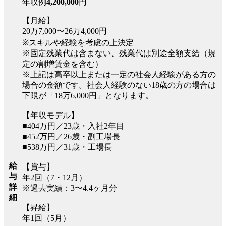
年収例
4,200,000
円
【月給】
20万7,000〜26万4,000円
※スキルや経験を考慮の上決定
※固定残業代は含まない、残業代は別途全額支給（規
定の割増賃金を含む）
※上記は高卒以上または一定の社会人経験がある方の
場合の金額です。社会人経験のない18歳の方の場合は
下限が「18万6,000円」となります。
【年収モデル】
■404万円／23歳・入社2年目
■452万円／26歳・副工場長
■538万円／31歳・工場長
給
【賞与】
与
年2回（7・12月）
詳
※過去実績：3〜4.4ヶ月分
細
【昇給】
年1回（5月）