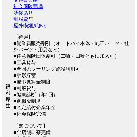
社会保険完備
研修あり
制服貸与
屋外喫煙所あり
【待遇】
■従業員販売割引（オートバイ本体・純正パーツ・社
外パーツ・用品など）
■任意保険団体割引（二輪・四輪ともに加入可）
■工具貸与
■全国のツーリング施設利用可
■財形貯蓄
■慶弔見舞金制度
福
■制服貸与
利
■健康診断（年1回）
厚
■退職金制度
生
■確定給付企業年金
■社会保険完備
【寮について】
■全店舗に寮完備