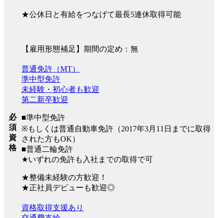
★公休日と有給をつなげて最長5連休取得可能
【雇用形態補足】期間の定め：無
普通免許（MT）
準中型免許
未経験・初心者も歓迎
第二新卒歓迎
必
■準中型免許
須
※もしくは普通自動車免許（2017年3月11日までに取得
資
された方もOK）
格
■普通二輪免許
★いずれの免許も入社までの取得で可
★整備未経験の方歓迎！
★正社員デビューも歓迎◎
資格取得支援あり
交通費支給