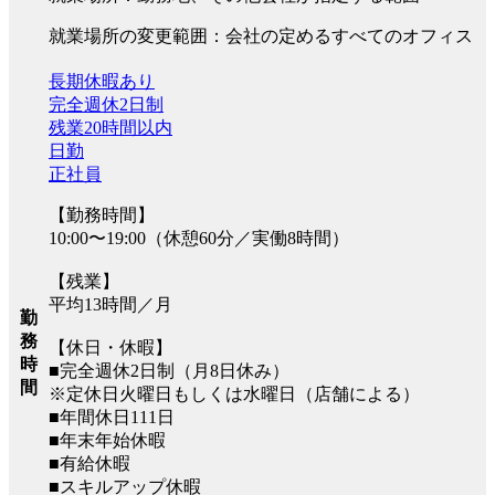
就業場所の変更範囲：会社の定めるすべてのオフィス
長期休暇あり
完全週休2日制
残業20時間以内
日勤
正社員
【勤務時間】
10:00〜19:00（休憩60分／実働8時間）
【残業】
平均13時間／月
勤
務
【休日・休暇】
時
■完全週休2日制（月8日休み）
間
※定休日火曜日もしくは水曜日（店舗による）
■年間休日111日
■年末年始休暇
■有給休暇
■スキルアップ休暇