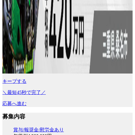
キープする
＼最短45秒で完了／
応募へ進む
募集内容
賞与/報奨金/慰労金あり