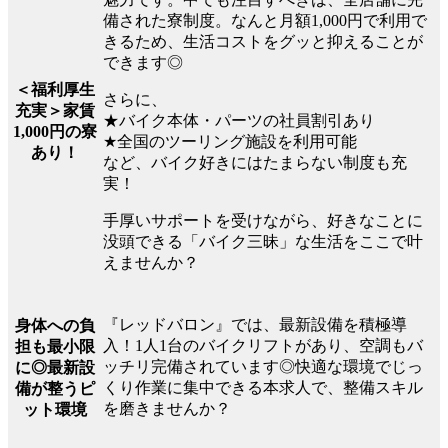
備された寮制度。なんと月額1,000円で利用で
きるため、生活コストをグッと抑えることが
できます◎
＜福利厚生
さらに、
充実＞家賃
★バイク本体・パーツの社員割引あり
1,000円の寮
★全国のツーリング施設を利用可能
あり！
など、バイク好きにはたまらない制度も充
実！
手厚いサポートを受けながら、好きなことに
没頭できる「バイク三昧」な生活をここで叶
えませんか？
『レッドバロン』では、最新設備を積極導
身体への負
入！1人1台のバイクリフトがあり、空調もバ
担も最小限
ッチリ完備されています◎快適な環境でじっ
に◎最新設
くり作業に集中できる本求人で、整備スキル
備が整うピ
を磨きませんか？
ット環境