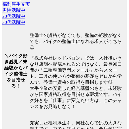
福利厚生充実
男性活躍中
20代活躍中
30代活躍中
整備士の資格がなくても、整備の経験がなく
ても、バイクの整備士になれる求人がこちら
◎
＼バイク好
『株式会社レッドバロン』では、入社後いき
き必見／未
なり店舗へ配属されるのではなく、最長90日
経験からバ
間の「二輪整備専門スクール」からスター
イク整備士
ト。工具の使い方や整備の基礎をゼロから学
を目指せ
んで、整備士資格の取得を目指します◎
る！
大手企業の安定した経営基盤のもと、未経験
から国家資格取得を目指せる環境です。バイ
ク好きを「仕事」に変えたい方は、このチャ
ンスをお見逃しなく！
充実した福利厚生も、同社ならではの大きな
魅力です。中でも注目すべきは、全店舗に完