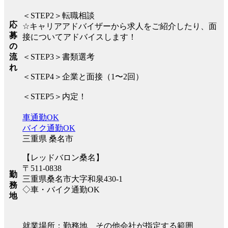
＜STEP2＞転職相談
応
☆キャリアアドバイザーから求人をご紹介したり、面
募
接についてアドバイスします！
の
流
＜STEP3＞書類選考
れ
＜STEP4＞企業と面接（1〜2回）
＜STEP5＞内定！
車通勤OK
バイク通勤OK
三重県 桑名市
【レッドバロン桑名】
〒511-0838
勤
三重県桑名市大字和泉430-1
務
◇車・バイク通勤OK
地
就業場所：勤務地、その他会社が指定する範囲