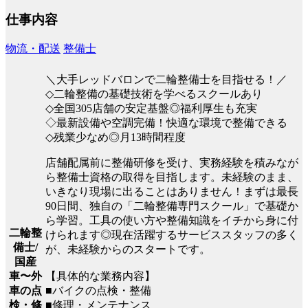
仕事内容
物流・配送
整備士
＼大手レッドバロンで二輪整備士を目指せる！／
◇二輪整備の基礎技術を学べるスクールあり
◇全国305店舗の安定基盤◎福利厚生も充実
◇最新設備や空調完備！快適な環境で整備できる
◇残業少なめ◎月13時間程度
店舗配属前に整備研修を受け、実務経験を積みなが
ら整備士資格の取得を目指します。未経験のまま、
いきなり現場に出ることはありません！まずは最長
90日間、独自の「二輪整備専門スクール」で基礎か
ら学習。工具の使い方や整備知識をイチから身に付
二輪整
けられます◎現在活躍するサービススタッフの多く
備士/
が、未経験からのスタートです。
国産
【具体的な業務内容】
車〜外
■バイクの点検・整備
車の点
■修理・メンテナンス
検・修