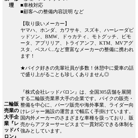
■車検対応
理
■顧客への整備内容説明 など
【取り扱いメーカー】
ヤマハ、ホンダ、カワサキ、スズキ、ハーレーダビ
ッドソン、BMW、ドゥカティ、モトグッチ、ビモ
ータ、アプリリア、トライアンフ、KTM、MVアグ
スタ、ベスパ…など豊富なメーカーの整備に携われ
ます！
★バイク好きの先輩社員が多数！休憩中に愛車の話
で盛り上がることも珍しくありません◎
『株式会社レッドバロン』は、全国305店舗を展開
する二輪販売業界大手の企業です。バイクの販売・
二輪販
整備を中心に、パーツ販売や海外事業、ライダー向
売業の
けレジャー施設の運営まで幅広く手掛けています。
大手企
国内外メーカーのさまざまな車種を扱っており、販
業『レ
売からアフターサービスまで一貫対応できる体制を
ッドバ
強みとしています。
ロン』