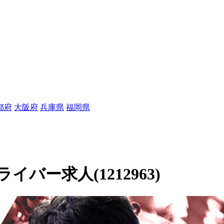
都府
大阪府
兵庫県
福岡県
バー求人(1212963)