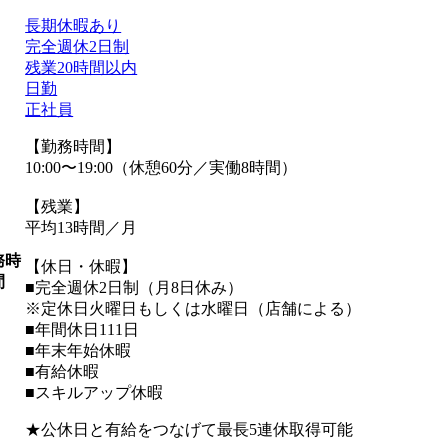
長期休暇あり
完全週休2日制
残業20時間以内
日勤
正社員
【勤務時間】
10:00〜19:00（休憩60分／実働8時間）
【残業】
平均13時間／月
務時
【休日・休暇】
間
■完全週休2日制（月8日休み）
※定休日火曜日もしくは水曜日（店舗による）
■年間休日111日
■年末年始休暇
■有給休暇
■スキルアップ休暇
★公休日と有給をつなげて最長5連休取得可能