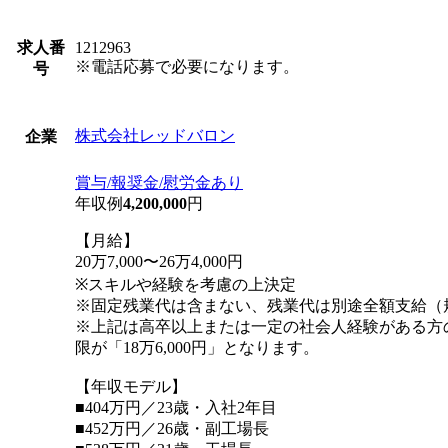
求人番
1212963
※電話応募で必要になります。
号
株式会社レッドバロン
企業
賞与/報奨金/慰労金あり
年収例
4,200,000
円
【月給】
20万7,000〜26万4,000円
※スキルや経験を考慮の上決定
※固定残業代は含まない、残業代は別途全額支給（
※上記は高卒以上または一定の社会人経験がある方
限が「18万6,000円」となります。
【年収モデル】
■404万円／23歳・入社2年目
■452万円／26歳・副工場長