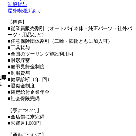
制服貸与
屋外喫煙所あり
【待遇】
■従業員販売割引（オートバイ本体・純正パーツ・社外パ
ーツ・用品など）
■任意保険団体割引（二輪・四輪ともに加入可）
■工具貸与
■全国のツーリング施設利用可
■財形貯蓄
■慶弔見舞金制度
■制服貸与
利厚
■健康診断（年1回）
生
■退職金制度
■確定給付企業年金
■社会保険完備
【寮について】
■全店舗に寮完備
■寮費月1,000円
【通勤について】