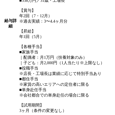
■538万円／31歳・工場長
【賞与】
年2回（7・12月）
給与詳
※過去実績：3〜4.4ヶ月分
細
【昇給】
年1回（5月）
【各種手当】
■家族手当
｜配偶者：月1万円（扶養対象のみ）
｜子ども：月2,000円（1人当たり※上限なし）
■役職手当
※店長・工場長は業績に応じて特別手当あり
■都住手当
※家賃の高いエリアへの定住者に限る
■単身赴任手当
※会社都合での単身赴任の場合に限る
【試用期間】
3ヶ月（条件の変更なし）