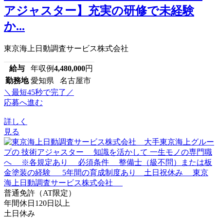
アジャスター】充実の研修で未経験
か...
東京海上日動調査サービス株式会社
給与
年収例
4,480,000
円
勤務地
愛知県 名古屋市
＼最短45秒で完了／
応募へ進む
詳しく
見る
普通免許（AT限定）
年間休日120日以上
土日休み