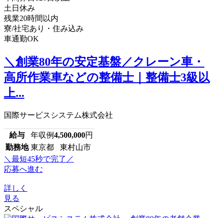
土日休み
残業20時間以内
寮/社宅あり・住み込み
車通勤OK
＼創業80年の安定基盤／クレーン車・
高所作業車などの整備士｜整備士3級以
上...
国際サービスシステム株式会社
給与
年収例
4,500,000
円
勤務地
東京都 東村山市
＼最短45秒で完了／
応募へ進む
詳しく
見る
スペシャル