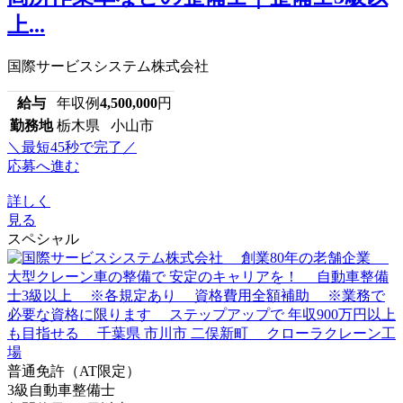
上...
国際サービスシステム株式会社
給与
年収例
4,500,000
円
勤務地
栃木県 小山市
＼最短45秒で完了／
応募へ進む
詳しく
見る
スペシャル
普通免許（AT限定）
3級自動車整備士