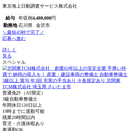
東京海上日動調査サービス株式会社
給与
年収例
4,480,000
円
勤務地
石川県 金沢市
＼最短45秒で完了／
応募へ進む
詳しく
見る
スペシャル
普通免許（AT限定）
3級自動車整備士
年間休日120日以上
19時までに退勤可能
残業20時間以内
育児・介護休暇あり
車通勤OK