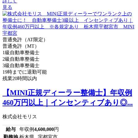
詳しく
見る
普通免許（AT限定）
普通免許（MT）
1級自動車整備士
2級自動車整備士
3級自動車整備士
19時までに退勤可能
残業20時間以内
【MINI正規ディーラー整備士】年収例
460万円以上｜インセンティブあり◎...
株式会社モリス
給与
年収例
4,600,000
円
勤務地
栃木県 宇都宮市