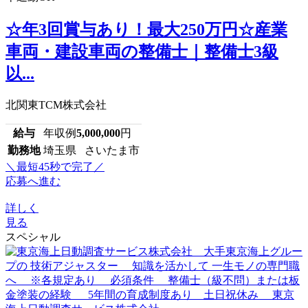
☆年3回賞与あり！最大250万円☆産業
車両・建設車両の整備士｜整備士3級
以...
北関東TCM株式会社
給与
年収例
5,000,000
円
勤務地
埼玉県 さいたま市
＼最短45秒で完了／
応募へ進む
詳しく
見る
スペシャル