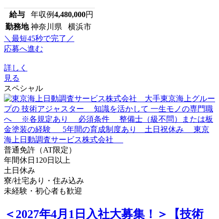
給与
年収例
4,480,000
円
勤務地
神奈川県 横浜市
＼最短45秒で完了／
応募へ進む
詳しく
見る
スペシャル
普通免許（AT限定）
年間休日120日以上
土日休み
寮/社宅あり・住み込み
未経験・初心者も歓迎
＜2027年4月1日入社大募集！＞【技術