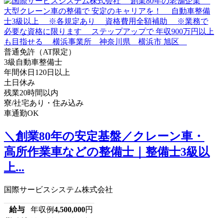
普通免許（AT限定）
3級自動車整備士
年間休日120日以上
土日休み
残業20時間以内
寮/社宅あり・住み込み
車通勤OK
＼創業80年の安定基盤／クレーン車・
高所作業車などの整備士｜整備士3級以
上...
国際サービスシステム株式会社
給与
年収例
4,500,000
円