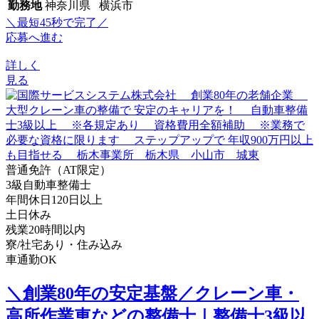
勤務地
神奈川県 横浜市
＼最短45秒で完了／
応募へ進む
詳しく
見る
普通免許（AT限定）
3級自動車整備士
年間休日120日以上
土日休み
残業20時間以内
寮/社宅あり・住み込み
車通勤OK
＼創業80年の安定基盤／クレーン車・
高所作業車などの整備士｜整備士3級以