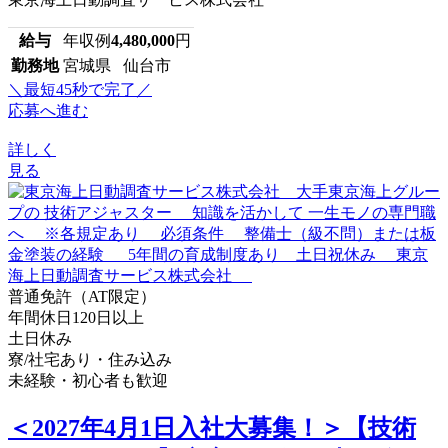
給与
年収例
4,480,000
円
勤務地
宮城県 仙台市
＼最短45秒で完了／
応募へ進む
詳しく
見る
普通免許（AT限定）
年間休日120日以上
土日休み
寮/社宅あり・住み込み
未経験・初心者も歓迎
＜2027年4月1日入社大募集！＞【技術