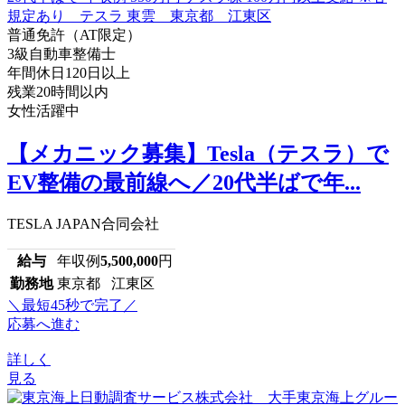
普通免許（AT限定）
3級自動車整備士
年間休日120日以上
残業20時間以内
女性活躍中
【メカニック募集】Tesla（テスラ）で
EV整備の最前線へ／20代半ばで年...
TESLA JAPAN合同会社
給与
年収例
5,500,000
円
勤務地
東京都 江東区
＼最短45秒で完了／
応募へ進む
詳しく
見る