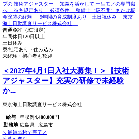
普通免許（AT限定）
年間休日120日以上
土日休み
寮/社宅あり・住み込み
未経験・初心者も歓迎
＜2027年4月1日入社大募集！＞【技術
アジャスター】充実の研修で未経験
か...
東京海上日動調査サービス株式会社
給与
年収例
4,480,000
円
勤務地
広島県 広島市
＼最短45秒で完了／
応募へ進む