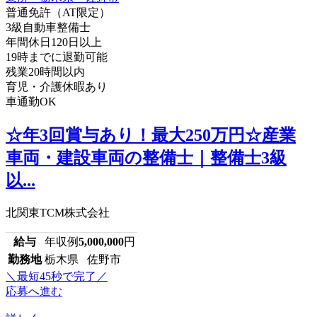
普通免許（AT限定）
3級自動車整備士
年間休日120日以上
19時までに退勤可能
残業20時間以内
育児・介護休暇あり
車通勤OK
☆年3回賞与あり！最大250万円☆産業
車両・建設車両の整備士｜整備士3級
以...
北関東TCM株式会社
給与
年収例
5,000,000
円
勤務地
栃木県 佐野市
＼最短45秒で完了／
応募へ進む