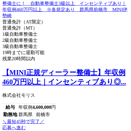
普通免許（AT限定）
普通免許（MT）
1級自動車整備士
2級自動車整備士
3級自動車整備士
19時までに退勤可能
残業20時間以内
【MINI正規ディーラー整備士】年収例
460万円以上｜インセンティブあり◎...
株式会社モリス
給与
年収例
4,600,000
円
勤務地
群馬県 前橋市
＼最短45秒で完了／
応募へ進む