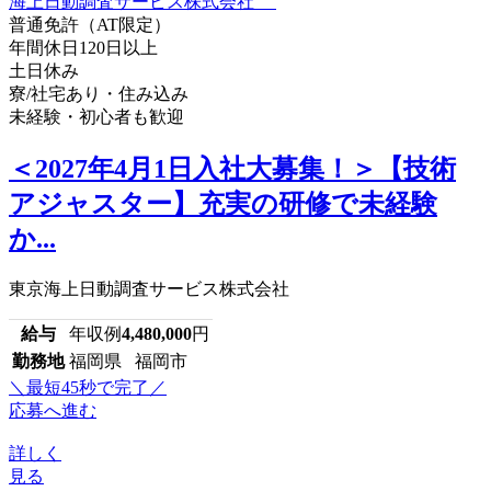
普通免許（AT限定）
年間休日120日以上
土日休み
寮/社宅あり・住み込み
未経験・初心者も歓迎
＜2027年4月1日入社大募集！＞【技術
アジャスター】充実の研修で未経験
か...
東京海上日動調査サービス株式会社
給与
年収例
4,480,000
円
勤務地
福岡県 福岡市
＼最短45秒で完了／
応募へ進む
詳しく
見る