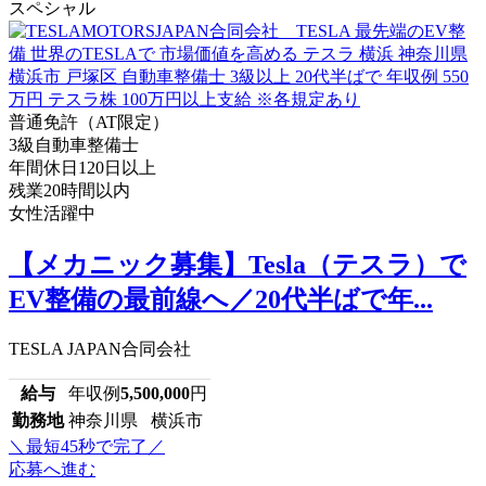
スペシャル
普通免許（AT限定）
3級自動車整備士
年間休日120日以上
残業20時間以内
女性活躍中
【メカニック募集】Tesla（テスラ）で
EV整備の最前線へ／20代半ばで年...
TESLA JAPAN合同会社
給与
年収例
5,500,000
円
勤務地
神奈川県 横浜市
＼最短45秒で完了／
応募へ進む