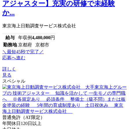
アジャスター】充実の研修で未経験
か...
東京海上日動調査サービス株式会社
給与
年収例
4,480,000
円
勤務地
京都府 京都市
＼最短45秒で完了／
応募へ進む
詳しく
見る
スペシャル
普通免許（AT限定）
年間休日120日以上