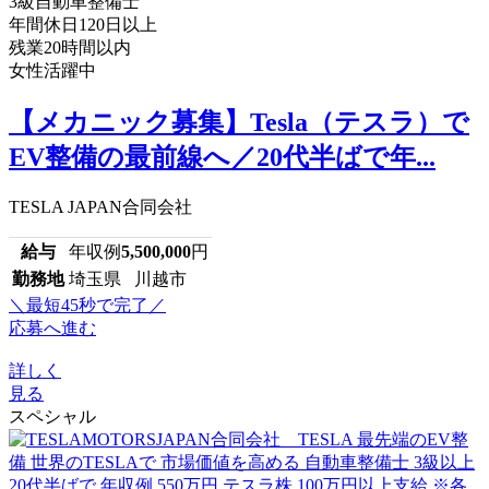
3級自動車整備士
年間休日120日以上
残業20時間以内
女性活躍中
【メカニック募集】Tesla（テスラ）で
EV整備の最前線へ／20代半ばで年...
TESLA JAPAN合同会社
給与
年収例
5,500,000
円
勤務地
埼玉県 川越市
＼最短45秒で完了／
応募へ進む
詳しく
見る
スペシャル