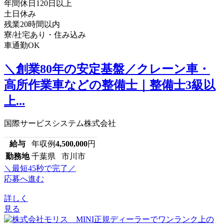
年間休日120日以上
土日休み
残業20時間以内
寮/社宅あり・住み込み
車通勤OK
＼創業80年の安定基盤／クレーン車・
高所作業車などの整備士｜整備士3級以
上...
国際サービスシステム株式会社
給与
年収例
4,500,000
円
勤務地
千葉県 市川市
＼最短45秒で完了／
応募へ進む
詳しく
見る