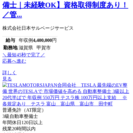
備士｜未経験OK】資格取得制度あり！
／管...
株式会社日本サルベージサービス
給与
年収例
4,400,000
円
勤務地
滋賀県 甲賀市
＼最短45秒で完了／
応募へ進む
詳しく
見る
普通免許（AT限定）
3級自動車整備士
年間休日120日以上
残業20時間以内