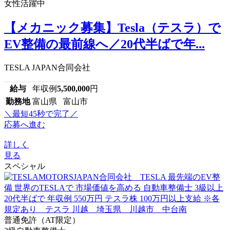
女性活躍中
【メカニック募集】Tesla（テスラ）で
EV整備の最前線へ／20代半ばで年...
TESLA JAPAN合同会社
給与
年収例
5,500,000
円
勤務地
富山県 富山市
＼最短45秒で完了／
応募へ進む
詳しく
見る
スペシャル
普通免許（AT限定）