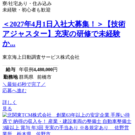
寮/社宅あり・住み込み
未経験・初心者も歓迎
＜2027年4月1日入社大募集！＞【技術
アジャスター】充実の研修で未経験
か...
東京海上日動調査サービス株式会社
給与
年収例
4,480,000
円
勤務地
群馬県 前橋市
＼最短45秒で完了／
応募へ進む
詳しく
見る