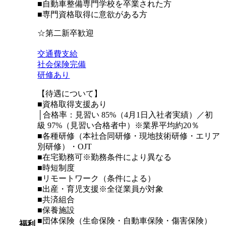
■自動車整備専門学校を卒業された方
■専門資格取得に意欲がある方
☆第二新卒歓迎
交通費支給
社会保険完備
研修あり
【待遇について】
■資格取得支援あり
│合格率：見習い 85%（4月1日入社者実績）／初
級 97%（見習い合格者中）※業界平均約20％
■各種研修（本社合同研修・現地技術研修・エリア
別研修）・OJT
■在宅勤務可※勤務条件により異なる
■時短制度
■リモートワーク（条件による）
■出産・育児支援※全従業員が対象
■共済組合
■保養施設
■団体保険（生命保険・自動車保険・傷害保険）
福利