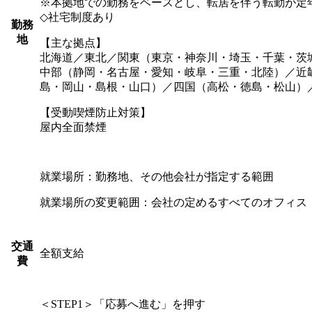
※本拠地での勤務をベースとし、転居を伴う転勤が定年
◇社宅制度あり
勤務
地
【主な拠点】
北海道／東北／関東（東京・神奈川・埼玉・千葉・茨
中部（静岡・名古屋・愛知・岐阜・三重・北陸）／近
島・岡山・島根・山口）／四国（高松・徳島・松山）
【受動喫煙防止対策】
屋内全面禁煙
就業場所：勤務地、その他会社が指定する範囲
就業場所の変更範囲：会社の定めるすべてのオフィス
交通
全額支給
費
＜STEP1＞「応募へ進む」を押す