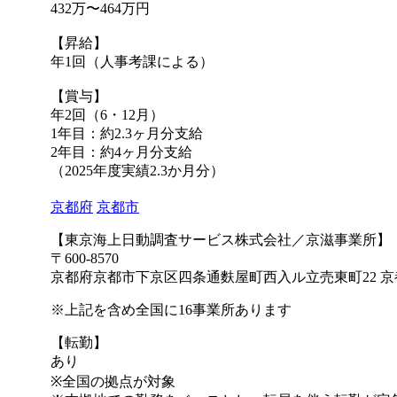
432万〜464万円
【昇給】
年1回（人事考課による）
【賞与】
年2回（6・12月）
1年目：約2.3ヶ月分支給
2年目：約4ヶ月分支給
（2025年度実績2.3か⽉分）
京都府
京都市
【東京海上日動調査サービス株式会社／京滋事業所】
〒600-8570
京都府京都市下京区四条通麩屋町西入ル立売東町22 京
※上記を含め全国に16事業所あります
【転勤】
あり
※全国の拠点が対象