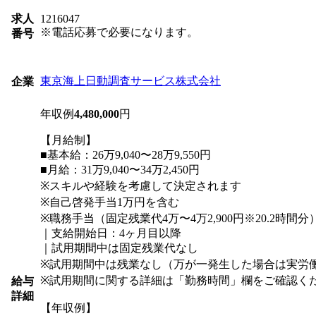
求人
1216047
※電話応募で必要になります。
番号
東京海上日動調査サービス株式会社
企業
年収例
4,480,000
円
【月給制】
■基本給：26万9,040〜28万9,550円
■月給：31万9,040〜34万2,450円
※スキルや経験を考慮して決定されます
※自己啓発手当1万円を含む
※職務手当（固定残業代4万〜4万2,900円※20.2時間
｜支給開始日：4ヶ月目以降
｜試用期間中は固定残業代なし
※試用期間中は残業なし（万が一発生した場合は実労
※試用期間に関する詳細は「勤務時間」欄をご確認く
給与
詳細
【年収例】