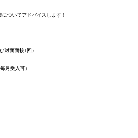
接についてアドバイスします！
よび対面面接1回）
者は毎月受入可）