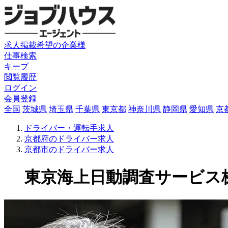
求人掲載希望の企業様
仕事検索
キープ
閲覧履歴
ログイン
会員登録
全国
茨城県
埼玉県
千葉県
東京都
神奈川県
静岡県
愛知県
京
ドライバー・運転手求人
京都府のドライバー求人
京都市のドライバー求人
東京海上日動調査サービス株式