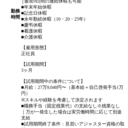
│最長9日間の連続休暇も可能
■年末年始休暇
勤務
■記念日休暇
時間
■永年勤続休暇（10・20・25年）
■慶弔休暇
■看護休暇
■介護休暇
【雇用形態】
正社員
【試用期間】
3ヶ月
【試用期間中の条件について】
■月給：27万9,040円〜（基本給＋自己啓発手当1万
円）
※スキルや経験を考慮して決定されます
■職務手当（固定残業代）の支給なし※残業なし
｜万が一発生した場合は実労働時間に応じて別途
支給
■試用期間終了条件：見習いアジャスター資格の取