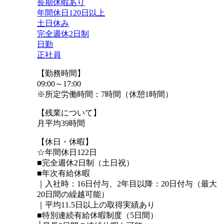
長期休暇あり
年間休日120日以上
土日休み
完全週休2日制
日勤
正社員
【勤務時間】
09:00～17:00
※所定労働時間：7時間（休憩1時間）
【残業について】
月平均39時間
【休日・休暇】
☆年間休日122日
■完全週休2日制（土日祝）
■年次有給休暇
｜入社時：16日付与、2年⽬以降：20⽇付与（最⼤
20⽇間の繰越可能）
｜平均11.5日以上の取得実績あり
■特別連続有給休暇制度（5日間）