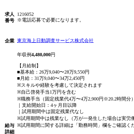
求人
1216052
※電話応募で必要になります。
番号
東京海上日動調査サービス株式会社
企業
年収例
4,480,000
円
【月給制】
■基本給：26万9,040〜28万9,550円
■月給：31万9,040〜34万2,450円
※スキルや経験を考慮して決定されます
※自己啓発手当1万円を含む
※職務手当（固定残業代4万〜4万2,900円※20.2時間
｜支給開始日：4ヶ月目以降
｜試用期間中は固定残業代なし
※試用期間中は残業なし（万が一発生した場合は実労
※試用期間に関する詳細は「勤務時間」欄をご確認く
給与
詳細