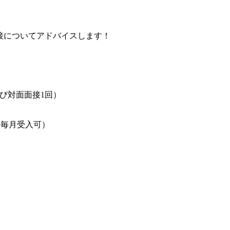
接についてアドバイスします！
よび対面面接1回）
者は毎月受入可）