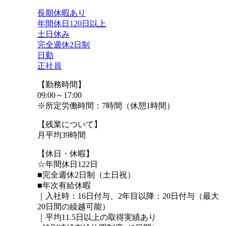
長期休暇あり
年間休日120日以上
土日休み
完全週休2日制
日勤
正社員
【勤務時間】
09:00～17:00
※所定労働時間：7時間（休憩1時間）
【残業について】
月平均39時間
【休日・休暇】
☆年間休日122日
■完全週休2日制（土日祝）
■年次有給休暇
｜入社時：16日付与、2年⽬以降：20⽇付与（最⼤
20⽇間の繰越可能）
｜平均11.5日以上の取得実績あり