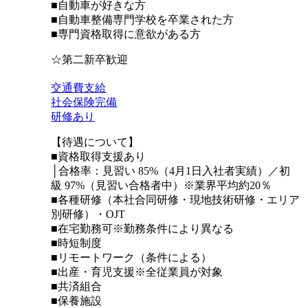
■自動車が好きな方
■自動車整備専門学校を卒業された方
■専門資格取得に意欲がある方
☆第二新卒歓迎
交通費支給
社会保険完備
研修あり
【待遇について】
■資格取得支援あり
│合格率：見習い 85%（4月1日入社者実績）／初
級 97%（見習い合格者中）※業界平均約20％
■各種研修（本社合同研修・現地技術研修・エリア
別研修）・OJT
■在宅勤務可※勤務条件により異なる
■時短制度
■リモートワーク（条件による）
■出産・育児支援※全従業員が対象
■共済組合
■保養施設