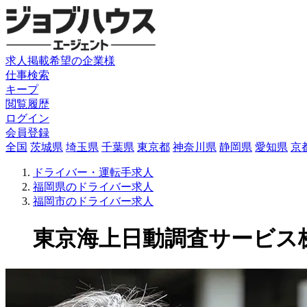
求人掲載希望の企業様
仕事検索
キープ
閲覧履歴
ログイン
会員登録
全国
茨城県
埼玉県
千葉県
東京都
神奈川県
静岡県
愛知県
京
ドライバー・運転手求人
福岡県のドライバー求人
福岡市のドライバー求人
東京海上日動調査サービス株式