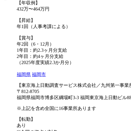
【年収例】
432万〜464万円
【昇給】
年1回（人事考課による）
【賞与】
年2回（6・12月）
1年目：約2.3ヶ月分支給
2年目：約4ヶ月分支給
（2025年度実績2.3か⽉分）
福岡県
福岡市
【東京海上日動調査サービス株式会社／九州第一事業
〒812-8705
福岡県福岡市博多区綱場町3-3 福岡東京海上日動ビル8
※上記を含め全国に16事業所あります
【転勤】
あり