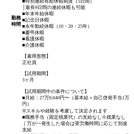
■特別連続有給休暇制度（5日間）
│最長9日間の連続休暇も可能
■年末年始休暇
勤務
■記念日休暇
時間
■永年勤続休暇（10・20・25年）
■慶弔休暇
■看護休暇
■介護休暇
【雇用形態】
正社員
【試用期間】
3ヶ月
【試用期間中の条件について】
■月給：27万9,040円〜（基本給＋自己啓発手当1万
円）
※スキルや経験を考慮して決定されます
■職務手当（固定残業代）の支給なし※残業なし
｜万が一発生した場合は実労働時間に応じて別途
支給