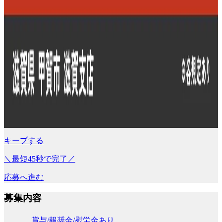
キープする
＼最短45秒で完了／
応募へ進む
募集内容
賞与/報奨金/慰労金あり