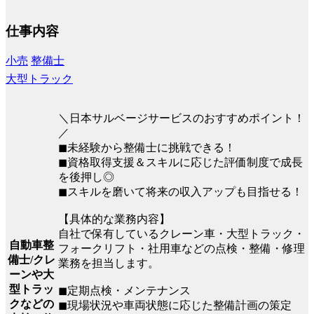
仕事内容
小売
整備士
大型トラック
＼日本サルベージサービスのおすすめポイント！
／
◼︎未経験から整備士に挑戦できる！
◼︎資格取得支援＆スキルに応じた評価制度で成長
を後押し◎
◼︎スキルを磨いて将来の収入アップも目指せる！
【具体的な業務内容】
自社で保有しているクレーン車・大型トラック・
自動車整
フォークリフト・社用車などの点検・整備・修理
備士/クレ
業務を担当します。
ーンや大
型トラッ
◼︎定期点検・メンテナンス
クなどの
◼︎現場状況や車両状態に応じた整備計画の策定