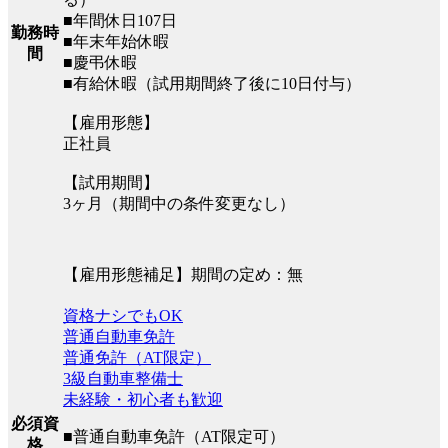
■年間休日107日
勤務時
■年末年始休暇
間
■慶弔休暇
■有給休暇（試用期間終了後に10日付与）
【雇用形態】
正社員
【試用期間】
3ヶ月（期間中の条件変更なし）
【雇用形態補足】期間の定め：無
資格ナシでもOK
普通自動車免許
普通免許（AT限定）
3級自動車整備士
未経験・初心者も歓迎
必須資
■普通自動車免許（AT限定可）
格