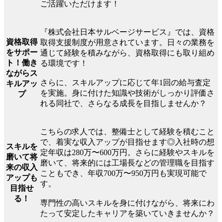
ご活躍いただけます！
『株式会社日本サルベージサービス』では、資格
資格取得
取得支援制度が用意されています。日々の業務を
をサポー
通じて経験を積みながら、資格取得にも取り組め
ト！働き
る環境です！
ながらス
さらに、スキルアップに応じて年1回の給与査定
キルアッ
を実施。身に付けた知識や技術がしっかり評価さ
プ
れる同社で、さらなる成長を目指しませんか？
こちらの求人では、整備士として経験を積むこと
で、着実な収入アップが目指せます◎入社時の想
スキルを
定年収は280万〜600万円。さらに経験やスキルを
磨いて将
磨いて、将来的には工場長などの管理職を目指す
来の収入
こともでき、年収700万〜950万円も実現可能で
アップも
す。
目指せ
る！
専門性の高いスキルを身に付けながら、将来にわ
たって安定したキャリアを築いていきませんか？