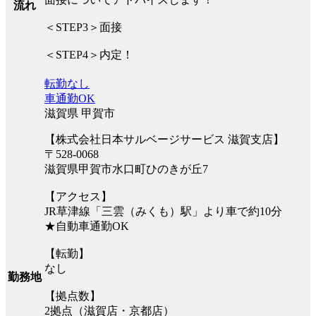
流れ
＜STEP3＞面接
＜STEP4＞内定！
転勤なし
車通勤OK
滋賀県 甲賀市
【株式会社日本サルベージサービス 滋賀支店】
〒528-0068
滋賀県甲賀市水口町ひのきが丘7
【アクセス】
JR草津線「三雲（みくも）駅」より車で約10分
★自動車通勤OK
【転勤】
なし
勤務地
【拠点数】
2拠点（滋賀店・京都店）