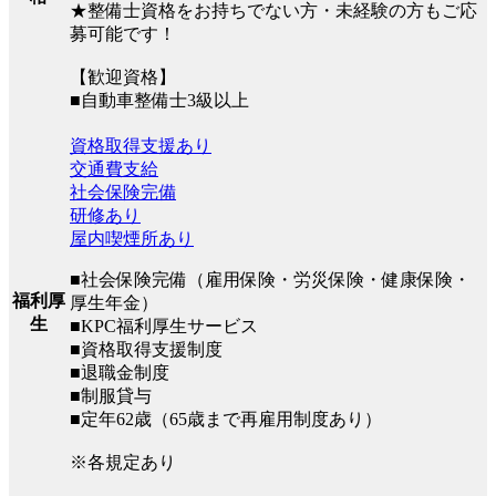
★整備士資格をお持ちでない方・未経験の方もご応
募可能です！
【歓迎資格】
■自動車整備士3級以上
資格取得支援あり
交通費支給
社会保険完備
研修あり
屋内喫煙所あり
■社会保険完備（雇用保険・労災保険・健康保険・
福利厚
厚生年金）
生
■KPC福利厚生サービス
■資格取得支援制度
■退職金制度
■制服貸与
■定年62歳（65歳まで再雇用制度あり）
※各規定あり