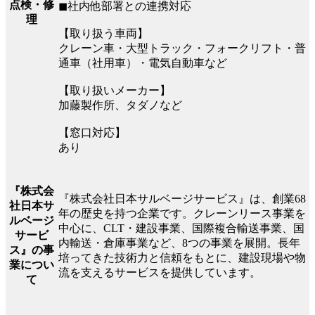
点検・修
◼︎社内他部署との連携対応
理
【取り扱う車両】
クレーン車・大型トラック・フォークリフト・普
通車（社用車）・電気自動車など
【取り扱いメーカー】
加藤製作所、タダノなど
【窓口対応】
あり
『株式会
『株式会社日本サルベージサービス』は、創業68
社日本サ
年の歴史を持つ企業です。クレーンリース事業を
ルベージ
中心に、CLT・建設事業、国際複合輸送事業、国
サービ
内輸送・倉庫事業など、8つの事業を展開。長年
ス』の事
培ってきた技術力と信頼をもとに、建設現場や物
業につい
流を支えるサービスを提供しています。
て