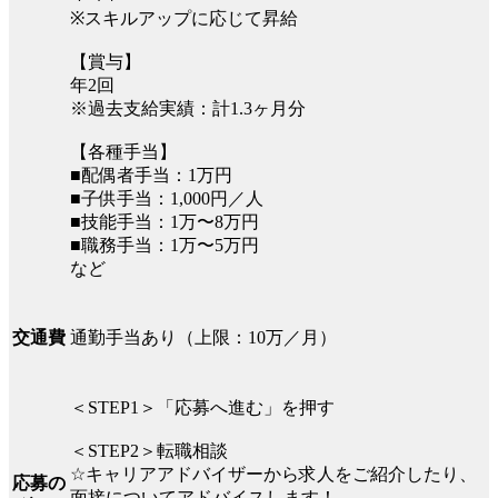
※スキルアップに応じて昇給
【賞与】
年2回
※過去支給実績：計1.3ヶ月分
【各種手当】
■配偶者手当：1万円
■子供手当：1,000円／人
■技能手当：1万〜8万円
■職務手当：1万〜5万円
など
通勤手当あり（上限：10万／月）
交通費
＜STEP1＞「応募へ進む」を押す
＜STEP2＞転職相談
☆キャリアアドバイザーから求人をご紹介したり、
応募の
面接についてアドバイスします！