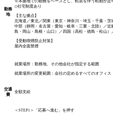
※本拠地での勤務をベースとし、転居を伴う転勤が定年
◇社宅制度あり
勤務
地
【主な拠点】
北海道／東北／関東（東京・神奈川・埼玉・千葉・茨
中部（静岡・名古屋・愛知・岐阜・三重・北陸）／近
島・岡山・島根・山口）／四国（高松・徳島・松山）
【受動喫煙防止対策】
屋内全面禁煙
就業場所：勤務地、その他会社が指定する範囲
就業場所の変更範囲：会社の定めるすべてのオフィス
交通
全額支給
費
＜STEP1＞「応募へ進む」を押す