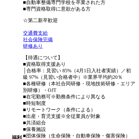
■自動車整備専門学校を卒業された方
■専門資格取得に意欲がある方
☆第二新卒歓迎
交通費支給
社会保険完備
研修あり
【待遇について】
■資格取得支援あり
│合格率：見習い 85%（4月1日入社者実績）／初
級 97%（見習い合格者中）※業界平均約20％
■各種研修（本社合同研修・現地技術研修・エリア
別研修）・OJT
■在宅勤務可※勤務条件により異なる
■時短制度
■リモートワーク（条件による）
■出産・育児支援※全従業員が対象
■共済組合
■保養施設
■団体保険（生命保険・自動車保険・傷害保険）
福利