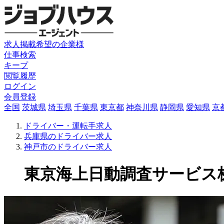
求人掲載希望の企業様
仕事検索
キープ
閲覧履歴
ログイン
会員登録
全国
茨城県
埼玉県
千葉県
東京都
神奈川県
静岡県
愛知県
京
ドライバー・運転手求人
兵庫県のドライバー求人
神戸市のドライバー求人
東京海上日動調査サービス株式