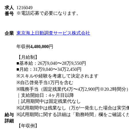
求人
1216049
※電話応募で必要になります。
番号
東京海上日動調査サービス株式会社
企業
年収例
4,480,000
円
【月給制】
■基本給：26万9,040〜28万9,550円
■月給：31万9,040〜34万2,450円
※スキルや経験を考慮して決定されます
※自己啓発手当1万円を含む
※職務手当（固定残業代4万〜4万2,900円※20.2時間
｜支給開始日：4ヶ月目以降
｜試用期間中は固定残業代なし
※試用期間中は残業なし（万が一発生した場合は実労
※試用期間に関する詳細は「勤務時間」欄をご確認く
給与
詳細
【年収例】