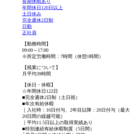
長期休暇あり
年間休日120日以上
土日休み
完全週休2日制
日勤
正社員
【勤務時間】
09:00～17:00
※所定労働時間：7時間（休憩1時間）
【残業について】
月平均39時間
【休日・休暇】
☆年間休日122日
■完全週休2日制（土日祝）
■年次有給休暇
｜入社時：16日付与、2年⽬以降：20⽇付与（最⼤
20⽇間の繰越可能）
｜平均11.5日以上の取得実績あり
■特別連続有給休暇制度（5日間）