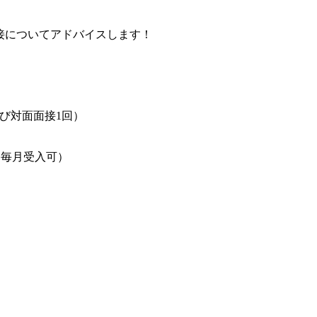
接についてアドバイスします！
よび対面面接1回）
者は毎月受入可）