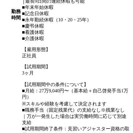
│最長9日間の連続休暇も可能
■年末年始休暇
勤務
■記念日休暇
時間
■永年勤続休暇（10・20・25年）
■慶弔休暇
■看護休暇
■介護休暇
【雇用形態】
正社員
【試用期間】
3ヶ月
【試用期間中の条件について】
■月給：27万9,040円〜（基本給＋自己啓発手当1万
円）
※スキルや経験を考慮して決定されます
■職務手当（固定残業代）の支給なし※残業なし
｜万が一発生した場合は実労働時間に応じて別途
支給
■試用期間終了条件：見習いアジャスター資格の取