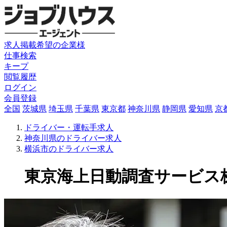
求人掲載希望の企業様
仕事検索
キープ
閲覧履歴
ログイン
会員登録
全国
茨城県
埼玉県
千葉県
東京都
神奈川県
静岡県
愛知県
京
ドライバー・運転手求人
神奈川県のドライバー求人
横浜市のドライバー求人
東京海上日動調査サービス株式