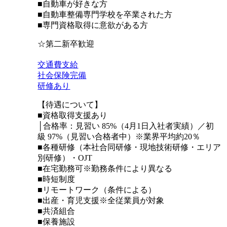
■自動車が好きな方
■自動車整備専門学校を卒業された方
■専門資格取得に意欲がある方
☆第二新卒歓迎
交通費支給
社会保険完備
研修あり
【待遇について】
■資格取得支援あり
│合格率：見習い 85%（4月1日入社者実績）／初
級 97%（見習い合格者中）※業界平均約20％
■各種研修（本社合同研修・現地技術研修・エリア
別研修）・OJT
■在宅勤務可※勤務条件により異なる
■時短制度
■リモートワーク（条件による）
■出産・育児支援※全従業員が対象
■共済組合
■保養施設