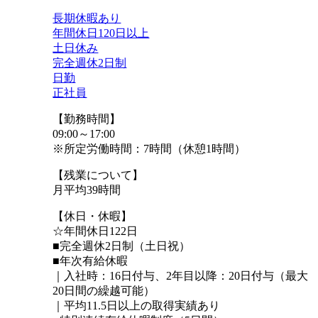
長期休暇あり
年間休日120日以上
土日休み
完全週休2日制
日勤
正社員
【勤務時間】
09:00～17:00
※所定労働時間：7時間（休憩1時間）
【残業について】
月平均39時間
【休日・休暇】
☆年間休日122日
■完全週休2日制（土日祝）
■年次有給休暇
｜入社時：16日付与、2年⽬以降：20⽇付与（最⼤
20⽇間の繰越可能）
｜平均11.5日以上の取得実績あり