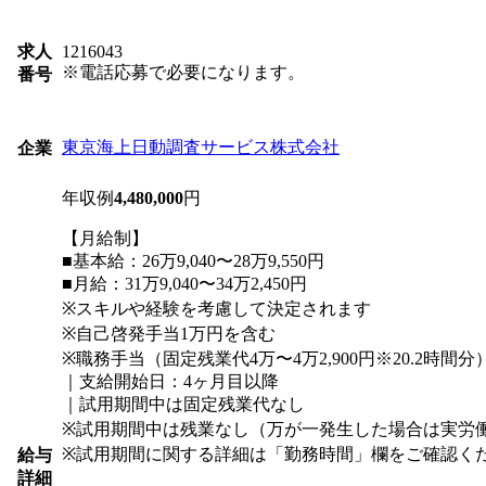
求人
1216043
※電話応募で必要になります。
番号
東京海上日動調査サービス株式会社
企業
年収例
4,480,000
円
【月給制】
■基本給：26万9,040〜28万9,550円
■月給：31万9,040〜34万2,450円
※スキルや経験を考慮して決定されます
※自己啓発手当1万円を含む
※職務手当（固定残業代4万〜4万2,900円※20.2時間
｜支給開始日：4ヶ月目以降
｜試用期間中は固定残業代なし
※試用期間中は残業なし（万が一発生した場合は実労
※試用期間に関する詳細は「勤務時間」欄をご確認く
給与
詳細