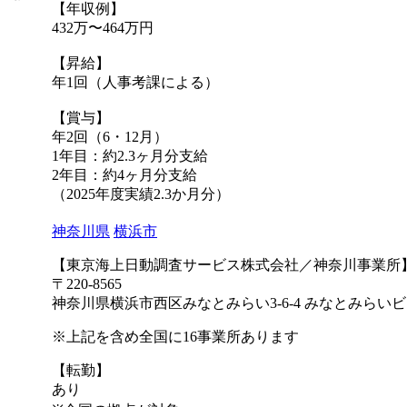
【年収例】
432万〜464万円
【昇給】
年1回（人事考課による）
【賞与】
年2回（6・12月）
1年目：約2.3ヶ月分支給
2年目：約4ヶ月分支給
（2025年度実績2.3か⽉分）
神奈川県
横浜市
【東京海上日動調査サービス株式会社／神奈川事業所
〒220-8565
神奈川県横浜市西区みなとみらい3-6-4 みなとみらい
※上記を含め全国に16事業所あります
【転勤】
あり