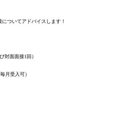
接についてアドバイスします！
よび対面面接1回）
者は毎月受入可）