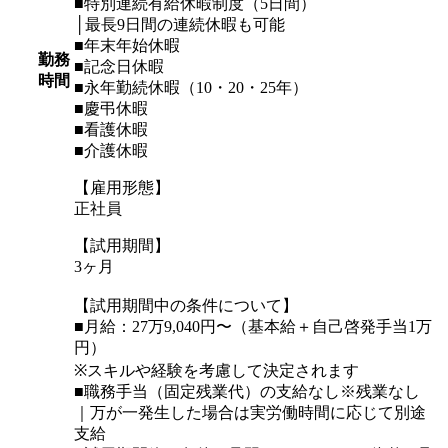
■特別連続有給休暇制度（5日間）
│最長9日間の連続休暇も可能
■年末年始休暇
勤務
■記念日休暇
時間
■永年勤続休暇（10・20・25年）
■慶弔休暇
■看護休暇
■介護休暇
【雇用形態】
正社員
【試用期間】
3ヶ月
【試用期間中の条件について】
■月給：27万9,040円〜（基本給＋自己啓発手当1万
円）
※スキルや経験を考慮して決定されます
■職務手当（固定残業代）の支給なし※残業なし
｜万が一発生した場合は実労働時間に応じて別途
支給