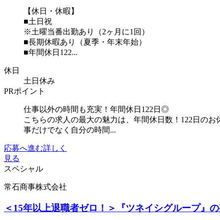
【休日・休暇】
■土日祝
※土曜当番出勤あり（2ヶ月に1回）
■長期休暇あり（夏季・年末年始）
■年間休日122...
休日
土日休み
PRポイント
仕事以外の時間も充実！年間休日122日◎
こちらの求人の最大の魅力は、年間休日数！122日の
事だけでなく自分の時間...
応募へ進む
詳しく
見る
スペシャル
常石商事株式会社
＜15年以上退職者ゼロ！＞『ツネイシグループ』の