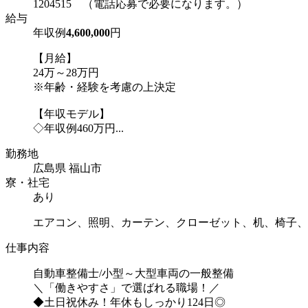
1204515 （電話応募で必要になります。）
給与
年収例
4,600,000
円
【月給】
24万～28万円
※年齢・経験を考慮の上決定
【年収モデル】
◇年収例460万円...
勤務地
広島県 福山市
寮・社宅
あり
エアコン、照明、カーテン、クローゼット、机、椅子、
仕事内容
自動車整備士/小型～大型車両の一般整備
＼「働きやすさ」で選ばれる職場！／
◆土日祝休み！年休もしっかり124日◎