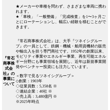
★メーカーや車種を問わず、さまざまな車両に携わ
れます。
★「車検」「一般整備」「完成検査」を1〜3ヶ月ご
とにローテーションし、幅広い経験を積むことがで
きます。
『常石商事株式会社』は、大手『ツネイシグルー
プ』の一員として、鉄鋼・機械・舶用資機材の販売
や輸出入を担う専門商社です。1952年の創業以来、
モビリティ事業やエネルギー事業、再生可能エネル
『常石
ギー分野にも事業領域を展開し、近年は新規事業開
商事株
発やベンチャー投資にも注力しています。
式会
社』の
＜数字で見るツネイシグループ＞
事業に
◇創業：1903年
ついて
◇従業員数：5,358名 ※
◇連結企業：40社 ※
◇売上高：3,480億円 ※
※2025年時点