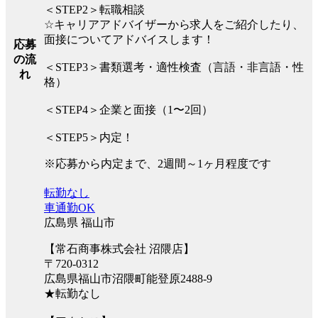
＜STEP2＞転職相談
☆キャリアアドバイザーから求人をご紹介したり、
面接についてアドバイスします！
応募
の流
＜STEP3＞書類選考・適性検査（言語・非言語・性
れ
格）
＜STEP4＞企業と面接（1〜2回）
＜STEP5＞内定！
※応募から内定まで、2週間～1ヶ月程度です
転勤なし
車通勤OK
広島県 福山市
【常石商事株式会社 沼隈店】
〒720-0312
広島県福山市沼隈町能登原2488-9
★転勤なし