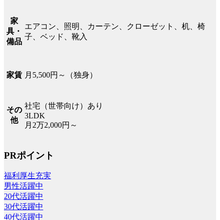
家
エアコン、照明、カーテン、クローゼット、机、椅
具・
子、ベッド、靴入
備品
月5,500円～（独身）
家賃
社宅（世帯向け）あり
その
3LDK
他
月2万2,000円～
PRポイント
福利厚生充実
男性活躍中
20代活躍中
30代活躍中
40代活躍中