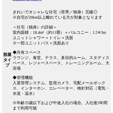
きれいでオシャレな社宅（世帯／独身）完備◎
※自宅が20km以上離れている方が対象となります
＜社宅（独身）の詳細＞
室内面積：18.4m²（約11畳）＋バルコニー：1.5✕3m
ユニットシャワー＋トイレ＋洗面
※一部ユニットバス＋洗面あり
◆共有スペース
部屋
ラウンジ、食堂、テラス、多目的ルーム、スタディス
タイ
ペース、レジャースペース、トレーニングルーム、大
プ
浴場
◆管理機能
入退管理システム、監視カメラ、宅配メールボック
ス、インターホン、エレベーター、検針対応（電気・
水道・温水）
※年齢35歳以下および中途入社の場合、入社後3年間
まで利用可能