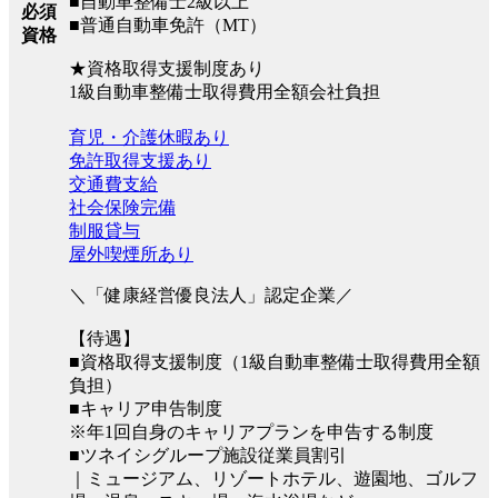
■自動車整備士2級以上
必須
■普通自動車免許（MT）
資格
★資格取得支援制度あり
1級自動車整備士取得費用全額会社負担
育児・介護休暇あり
免許取得支援あり
交通費支給
社会保険完備
制服貸与
屋外喫煙所あり
＼「健康経営優良法人」認定企業／
【待遇】
■資格取得支援制度（1級自動車整備士取得費用全額
負担）
■キャリア申告制度
※年1回自身のキャリアプランを申告する制度
■ツネイシグループ施設従業員割引
｜ミュージアム、リゾートホテル、遊園地、ゴルフ