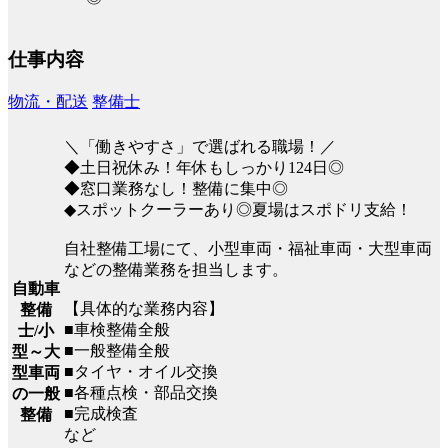
仕事内容
物流・配送
整備士
＼「働きやすさ」で選ばれる職場！／
◆土日祝休み！年休もしっかり124日◎
◆窓口業務なし！整備に集中◎
◆スポットクーラーあり◎夏場はスポドリ支給！
自社整備工場にて、小型車両・福祉車両・大型車両
などの整備業務を担当します。
自動車
【具体的な業務内容】
整備
■車検整備全般
士/小
■一般整備全般
型～大
■タイヤ・オイル交換
型車両
■各種点検・部品交換
の一般
■完成検査
整備
など