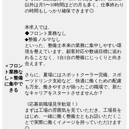
以外は月5〜10時間ほどの月も多く、仕事終わり
の時間もしっかり確保できます◎
本求人では、
◆フロント業務なし
◆整備ノルマなし
といった、整備士本来の業務に集中しやすい環
境を整えています。顧客対応や数値目標に追わ
れることなく、1台1台の整備にじっくりと向き
合えます。
＜フロン
ト業務な
さらに、夏場にはスポットクーラー完備、スポ
し＞整備
ーツドリンク支給など、快適に働くための配慮
に集中で
も万全。働きやすさが揃ったこの職場で、新た
きる
なキャリアをスタートさせませんか？
《応募前職場見学歓迎！》
まずは工場の雰囲気を見ていただき、工場長を
はじめ、一緒に働く整備士ともお話いただくこ
とで実際に働くイメージを持っていただけます
◎