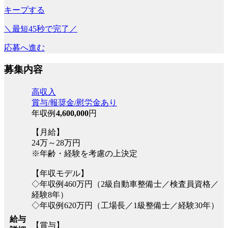
キープする
＼最短45秒で完了／
応募へ進む
募集内容
高収入
賞与/報奨金/慰労金あり
年収例
4,600,000
円
【月給】
24万～28万円
※年齢・経験を考慮の上決定
【年収モデル】
◇年収例460万円（2級自動車整備士／検査員資格／
経験8年）
◇年収例620万円（工場長／1級整備士／経験30年）
給与
【賞与】