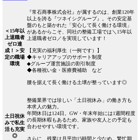
『常石商事株式会社』が属するのは、創業120年
以上を誇る『ツネイシグループ』。その安定基
盤のもと築かれた「安心して長く働ける環境」
＜15年以
があるからこそ、同社の整備工場では＼15年以
上退職者
上退職者ゼロ／を実現しています！
ゼロ達
成！＞安
【充実の福利厚生（一例です）】
定の職場
◆キャリアアップのサポート制度
環境
◆グループ運営施設の割引制度
◆各種祝い金・医療費補助 など
腰を据えて長く働ける土壌が整っています◎
整備業界では珍しい「土日祝休み」の働き方も
本求人の魅力。
年間休日は124日。GW・年末年始には1週間程度
土日祝休
の長期休暇もあるため、家族や友人との予定も
みで私生
合わせやすい環境です。
活も充実
◎
さらに、残業は月平均15時間と少なめ。繁忙期