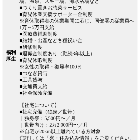
場、温泉、スキー場、海水浴場など
■つくり置きお惣菜サービス
■育児休業支援サポーター金制度
※育休取得者の休業期間に応じ、同部署の従業員へ
1万～5万円支給
■医療費補助制度
■結婚・出産など各種祝い金
■研修制度
福利
■退職金制度あり（勤続3年以上）
厚生
■育児休暇制度
※女性の取得・復帰率100％
■つなぎ貸与
■工具貸与
■交通費支給
■社会保険完備
【社宅について】
■社宅完備（独身／世帯）
｜独身寮：5,500円〜／月
｜世帯向け：2万2,000円〜／月
※自宅が20km以上離れている方対象
◎詳しくは「寮・住み込み情報」をご覧ください。