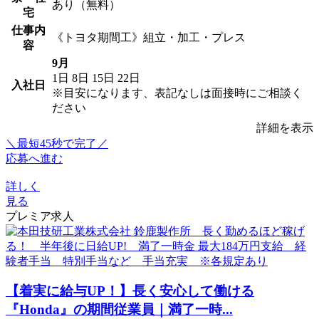
あり（無料）
宅
仕事内
《トヨタ期間工》組立・加工・プレス
容
9月
1日
8日
15日
22日
入社日
※目安になります、表記なしは面接時にご相談く
ださい
詳細を表示
＼最短45秒で完了／
応募へ進む
詳しく
見る
プレミア求人
【着実に給与UP！】長く安心して働ける
『Honda』の期間従業員｜満了一時...