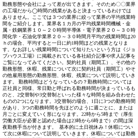
勤務形態や会社によって差が出てきます。そのため〇〇業界
の工場だから◯時間の残業があると決まっているわけでは
ありません。ここでは３つの業界に絞って業界の平均残業時
間をご紹介します。業界名１カ月の平均残業時間機械・金
属・鉄鋼業界１０～２０時間半導体・電子業界２０～３０時
間化学・石油化学業界２０～３０時間月平均の残業時間は20
ｈの場合、平均すると一日に約1時間ほどの残業となりま
す。なお詳しい残業時間について知りたいという方は《ジョ
ブハウス工場》に掲載されている各社紹介記事や求人記事を
ご覧になってみてください。契約社員（期間工）、その他の
勤務形態、休暇、残業について次に契約社員（期間工）やそ
の他雇用形態の勤務形態、休暇、残業について説明していき
ます。 勤務時間はどうなっているの？勤務時間については
正社員と同様、常日勤と呼ばれる勤務時間が決まっているも
のと、2交替制や3交替制といった様々な時間を組み合わせた
ものの2つになります。3交替制の場合、1日に3つの勤務時間
があり、3つの勤務時間を先ほどのように週ごとに、または
月ごとに変えていく形になります。22時から5時まで（厚生
労働大臣が必要と認めた場合は23時から6時まで）の間は深
夜勤務手当が付きます。 基本的に土日祝休み！休暇につい
て次に休暇について説明していきます。休暇については勤務