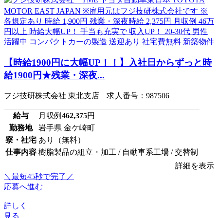
【時給1900円に大幅UP！！】入社日からずっと時
給1900円★残業・深夜...
フジ技研株式会社 東北支店 求人番号：987506
給与
月収例
462,375
円
勤務地
岩手県 金ケ崎町
寮・社宅
あり（無料）
仕事内容
樹脂製品の組立・加工 / 自動車系工場 / 交替制
詳細を表示
＼最短45秒で完了／
応募へ進む
詳しく
見る