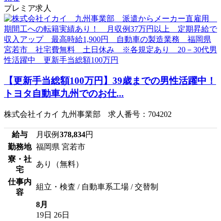
プレミア求人
【更新手当総額100万円】39歳までの男性活躍中！
トヨタ自動車九州でのお仕...
株式会社イカイ 九州事業部 求人番号：704202
給与
月収例
378,834
円
勤務地
福岡県 宮若市
寮・社
あり（無料）
宅
仕事内
組立・検査 / 自動車系工場 / 交替制
容
8月
19日
26日