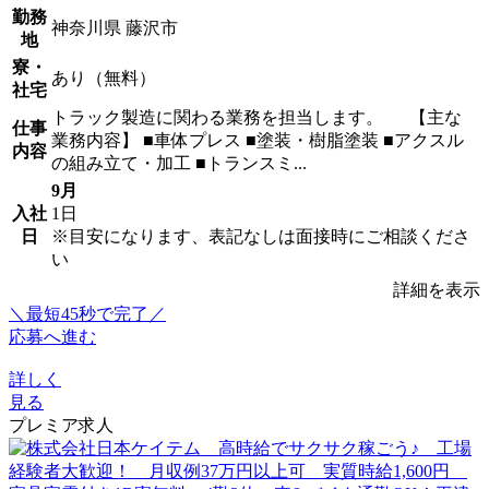
勤務
神奈川県 藤沢市
地
寮・
あり（無料）
社宅
トラック製造に関わる業務を担当します。 【主な
仕事
業務内容】 ■車体プレス ■塗装・樹脂塗装 ■アクスル
内容
の組み立て・加工 ■トランスミ...
9月
入社
1日
日
※目安になります、表記なしは面接時にご相談くださ
い
詳細を表示
＼最短45秒で完了／
応募へ進む
詳しく
見る
プレミア求人