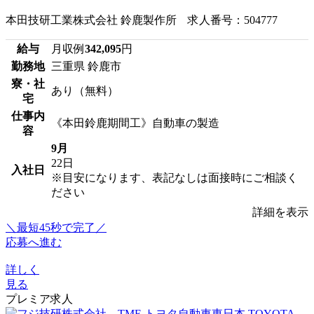
本田技研工業株式会社 鈴鹿製作所 求人番号：504777
給与
月収例
342,095
円
勤務地
三重県 鈴鹿市
寮・社
あり（無料）
宅
仕事内
《本田鈴鹿期間工》自動車の製造
容
9月
22日
入社日
※目安になります、表記なしは面接時にご相談く
ださい
詳細を表示
＼最短45秒で完了／
応募へ進む
詳しく
見る
プレミア求人