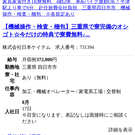
【機械操作・検査・梱包】三重県で寮完備のオシ
ゴト☆今だけの特典で寮費無料♪...
株式会社日本ケイテム 求人番号：731394
給与
月収例
372,000
円
勤務地
三重県 四日市市
寮・社
あり（無料）
宅
仕事内
加工・機械オペレーター / 家電系工場 / 交替制
容
8月
17日
入社日
※目安になります、表記なしは面接時にご相談く
ださい
詳細を表示