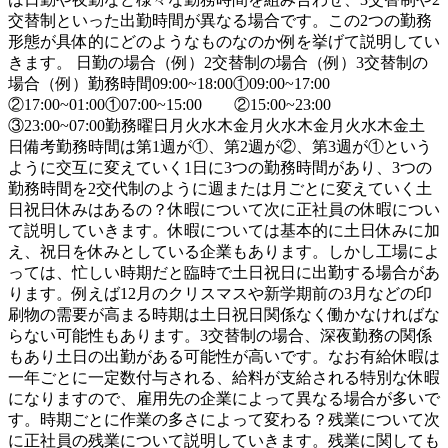
交替制といった出勤時間が異なる場合です。この2つの勤務
形態が具体的にどのようなものなのか例を挙げて説明してい
きます。 日勤の場合（例）2交替制の場合（例）3交替制の
場合（例）勤務時間09:00~18:00①09:00~17:00
②17:00~01:00①07:00~15:00 ②15:00~23:00
③23:00~07:00勤務曜日月火水木金月火水木金月火水木金土
日備考勤務時間は第1週が①、第2週が②、第3週が①という
ように交互に変えていく1日に3つの勤務時間があり、3つの
勤務時間を2交代制のように週または月ごとに変えていく土
日祝日休みはあるの？休暇について次に正社員の休暇につい
て説明していきます。休暇については基本的に土日休みに加
え、祝日を休みとしている企業もあります。しかし工場によ
っては、忙しい時期だと臨時で土日祝日に出勤する場合があ
ります。例えば12月のクリスマスや新学期前の3月などの印
刷物の需要が高まる時期は土日祝日関係なく働かなければな
らない可能性もあります。3交替制の場合、深夜勤務の関係
もあり土日の出勤がある可能性が高いです。なお有給休暇は
一年ごとに一定数付与される、給料が支給される特別な休暇
になりますので、雇用先の企業によって異なる場合が多いで
す。時期ごとに作業の多さによって変わる？残業について次
に正社員の残業について説明していきます。残業に関しても