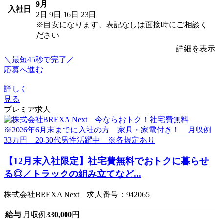
9月
入社日
2日
9日
16日
23日
※目安になります、表記なしは面接時にご相談く
ださい
詳細を表示
＼最短45秒で完了／
応募へ進む
詳しく
見る
プレミア求人
【12月末入社限定】社宅費無料でおトクに暮らせ
る◎／トラックの組み立てなど...
株式会社BREXA Next 求人番号：942065
給与
月収例
330,000
円