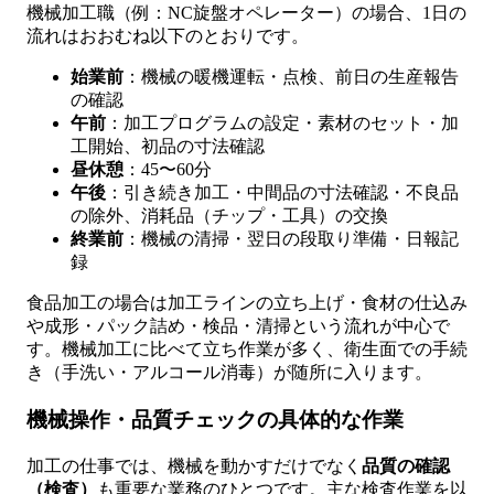
機械加工職（例：NC旋盤オペレーター）の場合、1日の
流れはおおむね以下のとおりです。
始業前
：機械の暖機運転・点検、前日の生産報告
の確認
午前
：加工プログラムの設定・素材のセット・加
工開始、初品の寸法確認
昼休憩
：45〜60分
午後
：引き続き加工・中間品の寸法確認・不良品
の除外、消耗品（チップ・工具）の交換
終業前
：機械の清掃・翌日の段取り準備・日報記
録
食品加工の場合は加工ラインの立ち上げ・食材の仕込み
や成形・パック詰め・検品・清掃という流れが中心で
す。機械加工に比べて立ち作業が多く、衛生面での手続
き（手洗い・アルコール消毒）が随所に入ります。
機械操作・品質チェックの具体的な作業
加工の仕事では、機械を動かすだけでなく
品質の確認
（検査）
も重要な業務のひとつです。主な検査作業を以