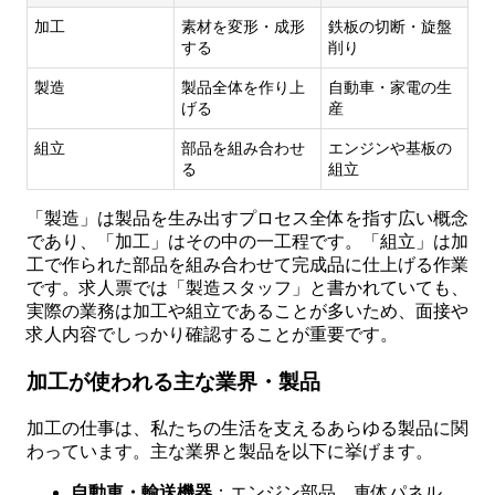
加工
素材を変形・成形
鉄板の切断・旋盤
する
削り
製造
製品全体を作り上
自動車・家電の生
げる
産
組立
部品を組み合わせ
エンジンや基板の
る
組立
「製造」は製品を生み出すプロセス全体を指す広い概念
であり、「加工」はその中の一工程です。「組立」は加
工で作られた部品を組み合わせて完成品に仕上げる作業
です。求人票では「製造スタッフ」と書かれていても、
実際の業務は加工や組立であることが多いため、面接や
求人内容でしっかり確認することが重要です。
加工が使われる主な業界・製品
加工の仕事は、私たちの生活を支えるあらゆる製品に関
わっています。主な業界と製品を以下に挙げます。
自動車・輸送機器
：エンジン部品、車体パネル、