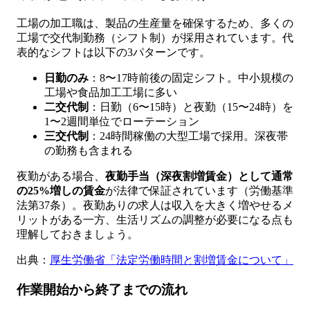
工場の加工職は、製品の生産量を確保するため、多くの
工場で交代制勤務（シフト制）が採用されています。代
表的なシフトは以下の3パターンです。
日勤のみ
：8〜17時前後の固定シフト。中小規模の
工場や食品加工工場に多い
二交代制
：日勤（6〜15時）と夜勤（15〜24時）を
1〜2週間単位でローテーション
三交代制
：24時間稼働の大型工場で採用。深夜帯
の勤務も含まれる
夜勤がある場合、
夜勤手当（深夜割増賃金）として通常
の25%増しの賃金
が法律で保証されています（労働基準
法第37条）。夜勤ありの求人は収入を大きく増やせるメ
リットがある一方、生活リズムの調整が必要になる点も
理解しておきましょう。
出典：
厚生労働省「法定労働時間と割増賃金について」
作業開始から終了までの流れ