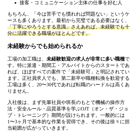
接客・コミュニケーション主体の仕事を好む人
もちろん、「今は苦手でも慣れれば問題ない」というケ
ースも多くあります。最初から完璧である必要はなく、
「丁寧にやろうとする意識」さえあれば、未経験でも十
分に活躍できる職場がほとんどです。
未経験からでも始められるか
工場の加工職は、
未経験歓迎の求人が非常に多い職種
で
す。特に派遣・期間工・アルバイトからのスタートであ
れば、ほぼすべての案件で「未経験可」と明記されてい
ます。正社員求人でも、第二新卒や職種転換を歓迎する
工場は多く、20〜30代であれば転職のハードルは高くあ
りません。
入社後は、まず先輩社員や班長のもとで機械の操作方
法・安全ルール・品質基準を学ぶOJT（オン・ザ・ジョ
ブ・トレーニング）期間が設けられます。一般的には
1〜3ヶ月で基本的な作業を習得でき、その後は徐々に担
当範囲が広がっていきます。