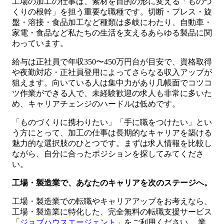
工場の加工の仕事は、素材を目的の形に変える「ものづ
くりの根幹」を担う重要な職種です。切断・プレス・旋
盤・溶接・食品加工など種類は多岐にわたり、自動車・
家電・食品など私たちの生活を支えるあらゆる製品に関
わっています。
給与は正社員で年収350〜450万円台が目安で、資格取得
や夜勤対応・正社員登用によってさらなる収入アップが
狙えます。向いている人は集中力があり几帳面でコツコ
ツ作業ができる人で、未経験歓迎の求人も非常に多いた
め、キャリアチェンジのハードルは低めです。
「ものづくりに携わりたい」「手に職をつけたい」とい
う方にとって、加工の仕事は長期的なキャリアを築ける
魅力的な選択肢のひとつです。まずは求人情報を比較し
ながら、自分に合ったポジションを探してみてくださ
い。
工場・製造業で、あなたのキャリアを次のステージへ。
工場・製造業での転職やキャリアアップをお考えなら、
工場・製造業に特化した、完全無料の転職支援サービス
「
ジョブハウスエージェント
」をご利用ください。 業