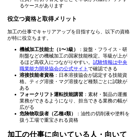
るケースがあります
役立つ資格と取得メリット
加工の仕事でキャリアアップを目指すなら、以下の資格
が特に役立ちます。
機械加工技能士（1〜3級）
：旋盤・フライス・研
削盤などの機械加工の国家技能検定。等級が上が
るほど高収入につながりやすい。
試験情報は中央
職業能力開発協会の公式サイト
で確認できる
溶接技能者資格
：日本溶接協会が認定する技能資
格。ティグ溶接・マグ溶接など種類ごとに試験が
ある
フォークリフト運転技能講習
：素材・製品の運搬
業務ができるようになり、担当できる業務の幅が
広がる
危険物取扱者（乙種4類）
：油性の切削液や塗料を
扱う工場で重宝される資格
加工の仕事に向いている人・向いて