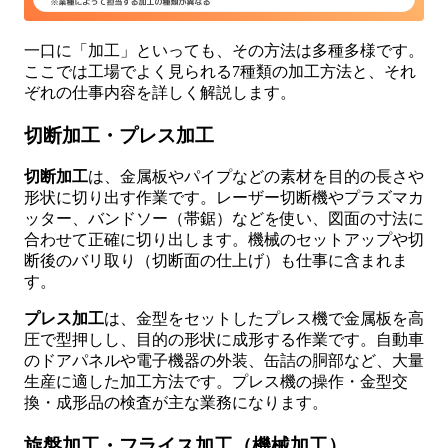
一口に「加工」といっても、その方法は多種多様です。
ここでは工場でよく見られる7種類の加工方法と、それ
ぞれの仕事内容を詳しく解説します。
切断加工・プレス加工
切断加工
は、金属板やパイプなどの素材を目的の長さや
形状に切り出す作業です。レーザー切断機やプラズマカ
ッター、バンドソー（帯鋸）などを使い、図面の寸法に
合わせて正確に切り出します。機械のセットアップや切
断後のバリ取り（切断面の仕上げ）も仕事に含まれま
す。
プレス加工
は、金型をセットしたプレス機で金属板を高
圧で型押しし、目的の形状に成形する作業です。自動車
のドアパネルや電子機器の外装、缶詰の胴部など、大量
生産に適した加工方法です。プレス機の操作・金型交
換・成形品の検査が主な業務になります。
旋盤加工・フライス加工（機械加工）