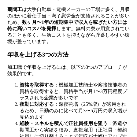
期間工
は大手自動車・電機メーカーの工場に多く、月収
のほかに着任手当・満了慰労金が支給されることが多い
ため、
数ヶ月〜1年の短期集中で収入を稼ぎたい方には
特に高いコスパを発揮
します。無料の寮が用意されてい
ることも多く、生活コストを抑えながら貯蓄しやすい環
境が整っています。
年収を上げる3つの方法
加工職で年収を上げるには、以下の3つのアプローチが
効果的です。
資格を取得する
：機械加工技能士や溶接技能者の
資格を取得すると、資格手当が月1〜3万円程度プ
ラスされる企業が多いです
夜勤に対応する
：深夜割増（25%増）が適用され
るため、日勤のみに比べて月3〜5万円の収入増が
見込めます
経験・スキルを積んで正社員登用を狙う
：派遣や
期間工から実績を積み、直接雇用（正社員・契約
社員）に切り替えることで年収が大幅にアップす