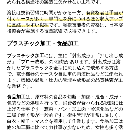
められる構造物の製造に欠かせない工程です。
溶接は技術習得に時間がかかる一方、
有資格者は手当が
付くケースが多く、専門性を身につけるほど収入アップ
に直結しやすい職種
です。溶接技能者の資格は、日本溶
接協会が実施する技量試験で取得できます。
プラスチック加工・食品加工
プラスチック加工
には、主に「射出成形」「押し出し成
形」「ブロー成形」の3種類があります。射出成形は溶
かしたプラスチックを金型に流し込んで成形する方法
で、電子機器のケースや自動車の内装部品などに使われ
ます。機械の温度・圧力の管理や成形品の品質検査が主
な業務です。
食品加工
は、原材料の食品を切断・加熱・混合・成形・
包装などの処理を行って、消費者が食べられる状態に仕
上げる仕事です。惣菜・パン・加工肉・冷凍食品などの
工場で働く形が一般的です。衛生管理が非常に厳しく、
白衣・帽子・マスクを着用して作業します。食品加工は
他の加工職に比べて力仕事が少ないため、女性も多く活