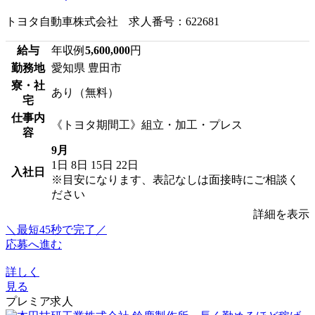
トヨタ自動車株式会社 求人番号：622681
給与
年収例
5,600,000
円
勤務地
愛知県 豊田市
寮・社
あり（無料）
宅
仕事内
《トヨタ期間工》組立・加工・プレス
容
9月
1日
8日
15日
22日
入社日
※目安になります、表記なしは面接時にご相談く
ださい
詳細を表示
＼最短45秒で完了／
応募へ進む
詳しく
見る
プレミア求人