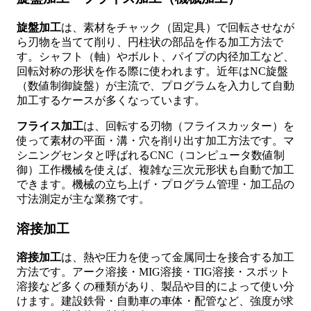
旋盤加工
は、素材をチャック（固定具）で回転させなが
ら刃物を当てて削り、円柱状の部品を作る加工方法で
す。シャフト（軸）やボルト、パイプの内径加工など、
回転対称の形状を作る際に使われます。近年はNC旋盤
（数値制御旋盤）が主流で、プログラムを入力して自動
加工するケースが多くなっています。
フライス加工
は、回転する刃物（フライスカッター）を
使って素材の平面・溝・穴を削り出す加工方法です。マ
シニングセンタと呼ばれるCNC（コンピュータ数値制
御）工作機械を使えば、複雑な三次元形状も自動で加工
できます。機械の立ち上げ・プログラム管理・加工品の
寸法測定が主な業務です。
溶接加工
溶接加工
は、熱や圧力を使って金属同士を接合する加工
方法です。アーク溶接・MIG溶接・TIG溶接・スポット
溶接など多くの種類があり、製品や目的によって使い分
けます。建設鉄骨・自動車の車体・配管など、強度が求