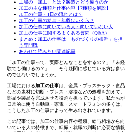
工場の「加工」とは？製造とどう違うのか
加工の主な種類と仕事内容【7種類を解説】
加工の仕事・1日の流れとは？
加工の仕事の給与・年収はいくら？
加工の仕事に向いている人・向いていない人
加工の仕事に関するよくある質問（Q&A）
まとめ：加工の仕事は「ものづくりの根幹」を担
う専門職
あわせて読みたい関連記事
「加工の仕事って、実際どんなことをするの？」「未経
験でも働けるの？」――そう疑問に感じている方は多い
のではないでしょうか。
工場における
加工の仕事
は、金属・プラスチック・食品
などの素材に切断・プレス・溶接などの処理を加えて、
部品や製品を完成させる役割を担っています。私たちが
日常的に使う自動車・家電・スマートフォンの多くは、
こうした加工の仕事によって生み出されています。
この記事では、加工の仕事内容や種類、給与相場から向
いている人の特徴まで、転職・就職の判断に必要な情報