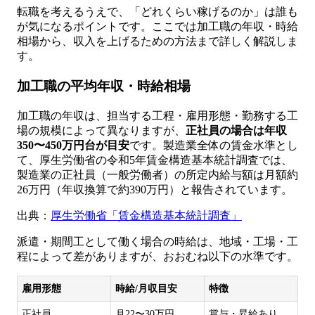
転職を考えるうえで、「どれくらい稼げるのか」は誰も
が気になるポイントです。ここでは加工職の年収・時給
相場から、収入を上げるための方法まで詳しく解説しま
す。
加工職の平均年収・時給相場
加工職の年収は、担当する工程・雇用形態・勤務する工
場の規模によって異なりますが、
正社員の場合は年収
350〜450万円台が目安
です。製造業全体の賃金水準とし
て、厚生労働省の令和5年賃金構造基本統計調査では、
製造業の正社員（一般労働者）の所定内給与額は月額約
26万円（年収換算で約390万円）と報告されています。
出典：
厚生労働省「賃金構造基本統計調査」
派遣・期間工として働く場合の時給は、地域・工場・工
程によって差がありますが、おおむね以下の水準です。
雇用形態
時給/月収目安
特徴
正社員
月22〜30万円
賞与・昇給あり