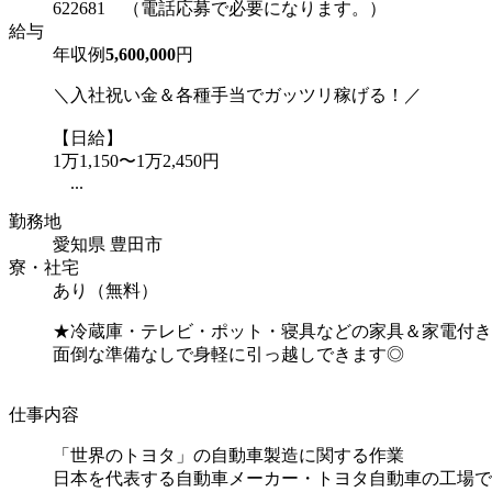
622681 （電話応募で必要になります。）
給与
年収例
5,600,000
円
＼入社祝い金＆各種手当でガッツリ稼げる！／
【日給】
1万1,150〜1万2,450円
...
勤務地
愛知県 豊田市
寮・社宅
あり（無料）
★冷蔵庫・テレビ・ポット・寝具などの家具＆家電付き
面倒な準備なしで身軽に引っ越しできます◎
仕事内容
「世界のトヨタ」の自動車製造に関する作業
日本を代表する自動車メーカー・トヨタ自動車の工場で