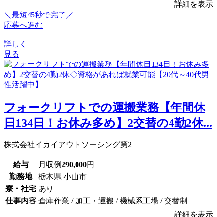
詳細を表示
＼最短45秒で完了／
応募へ進む
詳しく
見る
フォークリフトでの運搬業務【年間休
日134日！お休み多め】2交替の4勤2休...
株式会社イカイアウトソーシング第2
給与
月収例
290,000
円
勤務地
栃木県 小山市
寮・社宅
あり
仕事内容
倉庫作業 / 加工・運搬 / 機械系工場 / 交替制
詳細を表示