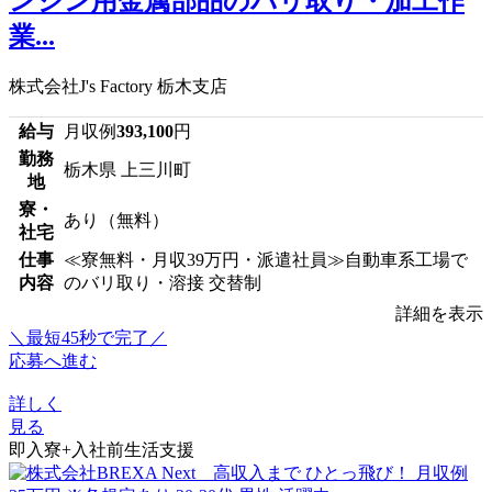
ンジン用金属部品のバリ取り・加工作
業...
株式会社J's Factory 栃木支店
給与
月収例
393,100
円
勤務
栃木県 上三川町
地
寮・
あり（無料）
社宅
仕事
≪寮無料・月収39万円・派遣社員≫自動車系工場で
内容
のバリ取り・溶接 交替制
詳細を表示
＼最短45秒で完了／
応募へ進む
詳しく
見る
即入寮+入社前生活支援