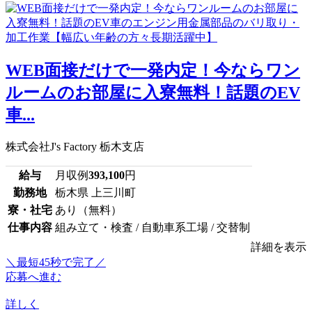
WEB面接だけで一発内定！今ならワン
ルームのお部屋に入寮無料！話題のEV
車...
株式会社J's Factory 栃木支店
給与
月収例
393,100
円
勤務地
栃木県 上三川町
寮・社宅
あり（無料）
仕事内容
組み立て・検査 / 自動車系工場 / 交替制
詳細を表示
＼最短45秒で完了／
応募へ進む
詳しく