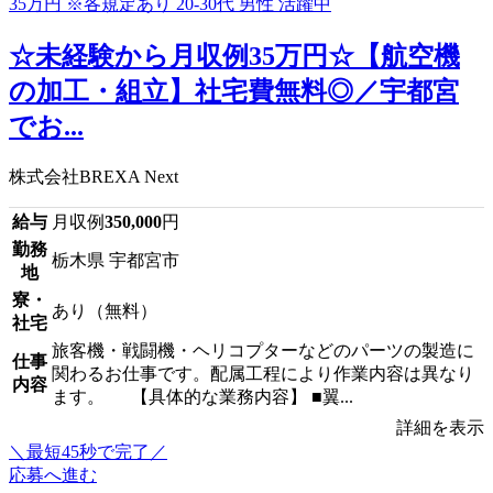
☆未経験から月収例35万円☆【航空機
の加工・組立】社宅費無料◎／宇都宮
でお...
株式会社BREXA Next
給与
月収例
350,000
円
勤務
栃木県 宇都宮市
地
寮・
あり（無料）
社宅
旅客機・戦闘機・ヘリコプターなどのパーツの製造に
仕事
関わるお仕事です。配属工程により作業内容は異なり
内容
ます。 【具体的な業務内容】 ■翼...
詳細を表示
＼最短45秒で完了／
応募へ進む