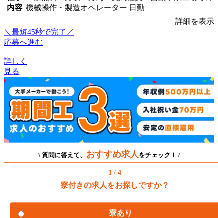
内容
機械操作・製造オペレーター 日勤
詳細を表示
＼最短45秒で完了／
応募へ進む
詳しく
見る
おすすめ求人
\ 質問に答えて、
をチェック！ /
1 / 4
寮付きの求人をお探しですか？
寮あり