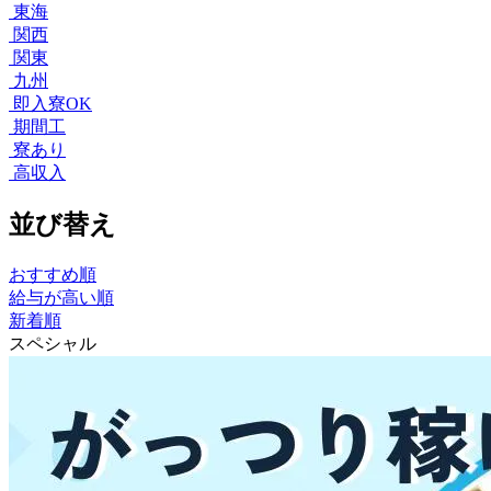
東海
関西
関東
九州
即入寮OK
期間工
寮あり
高収入
並び替え
おすすめ順
給与が高い順
新着順
スペシャル