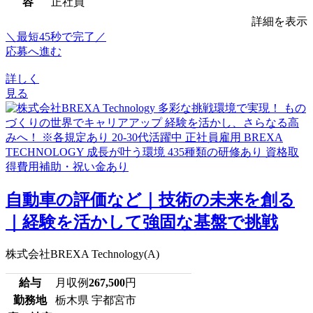
容
正社員
詳細を表示
＼最短45秒で完了／
応募へ進む
詳しく
見る
自動車の評価など｜技術の未来を創る
｜経験を活かして強固な基盤で挑戦
株式会社BREXA Technology(A)
給与
月収例
267,500
円
勤務地
栃木県 宇都宮市