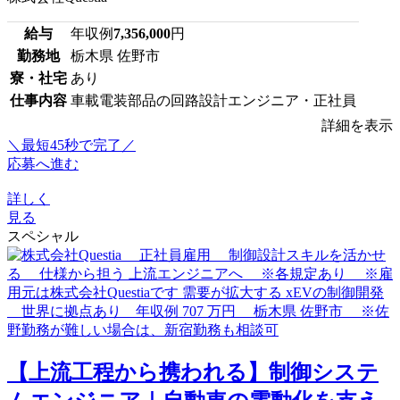
給与
年収例
7,356,000
円
勤務地
栃木県 佐野市
寮・社宅
あり
仕事内容
車載電装部品の回路設計エンジニア・正社員
詳細を表示
＼最短45秒で完了／
応募へ進む
詳しく
見る
スペシャル
【上流工程から携われる】制御システ