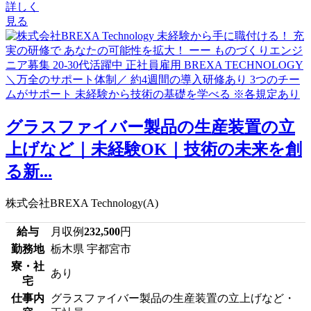
詳しく
見る
グラスファイバー製品の生産装置の立
上げなど｜未経験OK｜技術の未来を創
る新...
株式会社BREXA Technology(A)
給与
月収例
232,500
円
勤務地
栃木県 宇都宮市
寮・社
あり
宅
仕事内
グラスファイバー製品の生産装置の立上げなど・