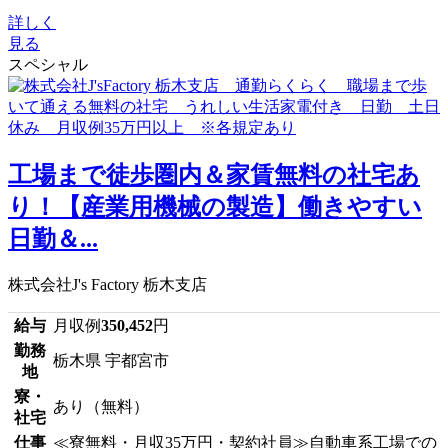
詳しく
見る
スペシャル
工場まで徒歩圏内＆家賃無料の社宅あ
り！【産業用機械の製造】働きやすい
日勤＆...
株式会社J's Factory 栃木支店
給与
月収例
350,452
円
勤務
栃木県 宇都宮市
地
寮・
あり（無料）
社宅
仕事
≪寮無料・月収35万円・契約社員≫自動車系工場での