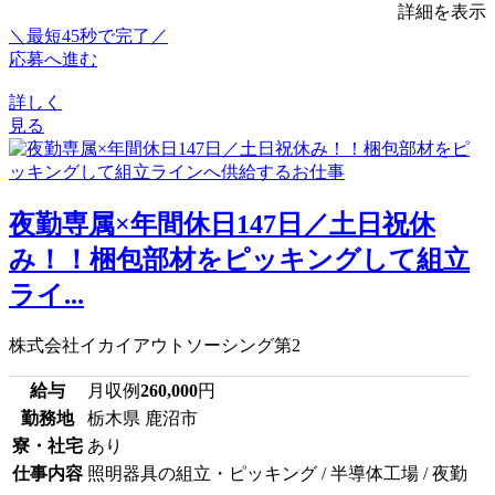
詳細を表示
＼最短45秒で完了／
応募へ進む
詳しく
見る
夜勤専属×年間休日147日／土日祝休
み！！梱包部材をピッキングして組立
ライ...
株式会社イカイアウトソーシング第2
給与
月収例
260,000
円
勤務地
栃木県 鹿沼市
寮・社宅
あり
仕事内容
照明器具の組立・ピッキング / 半導体工場 / 夜勤