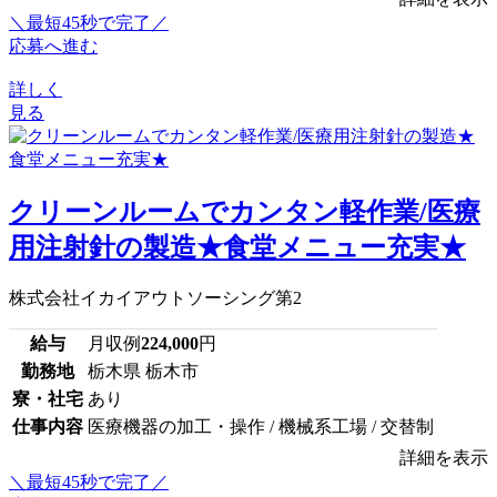
＼最短45秒で完了／
応募へ進む
詳しく
見る
クリーンルームでカンタン軽作業/医療
用注射針の製造★食堂メニュー充実★
株式会社イカイアウトソーシング第2
給与
月収例
224,000
円
勤務地
栃木県 栃木市
寮・社宅
あり
仕事内容
医療機器の加工・操作 / 機械系工場 / 交替制
詳細を表示
＼最短45秒で完了／