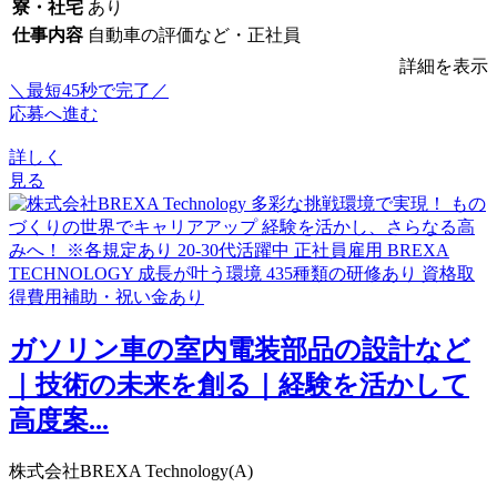
寮・社宅
あり
仕事内容
自動車の評価など・正社員
詳細を表示
＼最短45秒で完了／
応募へ進む
詳しく
見る
ガソリン車の室内電装部品の設計など
｜技術の未来を創る｜経験を活かして
高度案...
株式会社BREXA Technology(A)