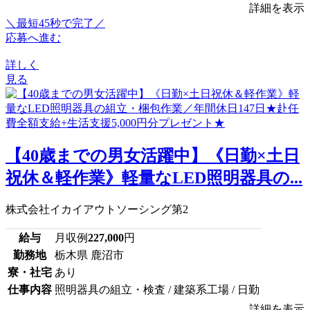
詳細を表示
＼最短45秒で完了／
応募へ進む
詳しく
見る
【40歳までの男女活躍中】《日勤×土日
祝休＆軽作業》軽量なLED照明器具の...
株式会社イカイアウトソーシング第2
給与
月収例
227,000
円
勤務地
栃木県 鹿沼市
寮・社宅
あり
仕事内容
照明器具の組立・検査 / 建築系工場 / 日勤
詳細を表示