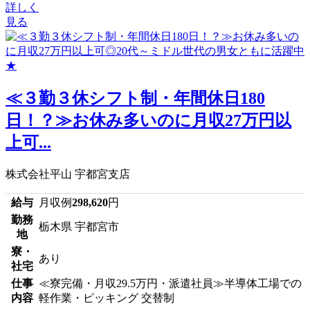
詳しく
見る
≪３勤３休シフト制・年間休日180
日！？≫お休み多いのに月収27万円以
上可...
株式会社平山 宇都宮支店
給与
月収例
298,620
円
勤務
栃木県 宇都宮市
地
寮・
あり
社宅
仕事
≪寮完備・月収29.5万円・派遣社員≫半導体工場での
内容
軽作業・ピッキング 交替制