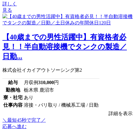
詳しく
見る
【40歳までの男性活躍中】有資格者必
見！！半自動溶接機でタンクの製造／
日勤...
株式会社イカイアウトソーシング第2
給与
月収例
310,000
円
勤務地
栃木県 鹿沼市
寮・社宅
あり
仕事内容
溶接・バリ取り / 機械系工場 / 日勤
詳細を表示
＼最短45秒で完了／
応募へ進む