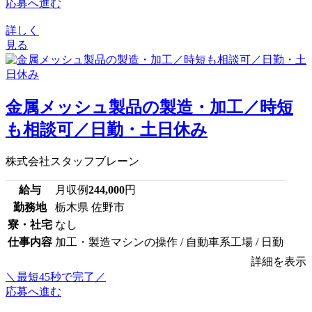
応募へ進む
詳しく
見る
金属メッシュ製品の製造・加工／時短
も相談可／日勤・土日休み
株式会社スタッフブレーン
給与
月収例
244,000
円
勤務地
栃木県 佐野市
寮・社宅
なし
仕事内容
加工・製造マシンの操作 / 自動車系工場 / 日勤
詳細を表示
＼最短45秒で完了／
応募へ進む