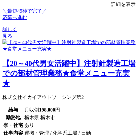
詳細を表示
＼最短45秒で完了／
応募へ進む
詳しく
見る
【20～40代男女活躍中】注射針製造工場
での部材管理業務★食堂メニュー充実
★
株式会社イカイアウトソーシング第2
給与
月収例
198,000
円
勤務地
栃木県 栃木市
寮・社宅
あり
仕事内容
運搬・管理 / 化学系工場 / 日勤