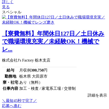
詳しく
見る
スペシャル
【寮費無料】年間休日127日／土日休み
で職場環境充実／未経験OK！機械で
レ...
株式会社J's Factory 栃木支店
給与
月収例
300,750
円
勤務地
栃木県 大田原市
寮・社宅
あり（無料）
仕事内容
加工・検査 / 家電系工場 / 交替制
詳細を表示
＼最短45秒で完了／
応募へ進む