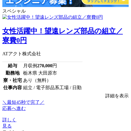
スペシャル
女性活躍中！望遠レンズ部品の組立／
寮費0円
ATアクト株式会社
給与
月収例
270,000
円
勤務地
栃木県 大田原市
寮・社宅
あり（無料）
仕事内容
組立 / 電子部品系工場 / 日勤
詳細を表示
＼最短45秒で完了／
応募へ進む
詳しく
見る