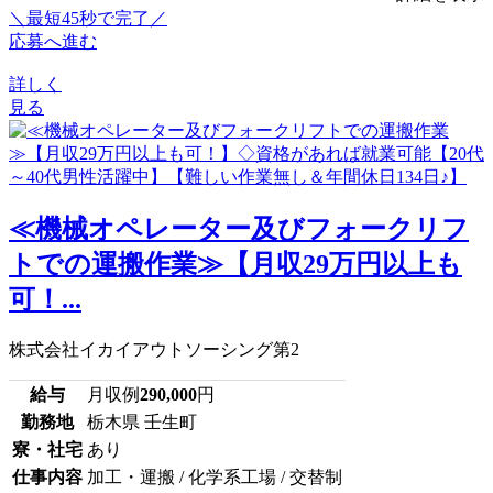
＼最短45秒で完了／
応募へ進む
詳しく
見る
≪機械オペレーター及びフォークリフ
トでの運搬作業≫【月収29万円以上も
可！...
株式会社イカイアウトソーシング第2
給与
月収例
290,000
円
勤務地
栃木県 壬生町
寮・社宅
あり
仕事内容
加工・運搬 / 化学系工場 / 交替制