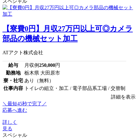
スペシャル
【寮費0円】月収27万円以上可◎カメラ
部品の機械セット加工
ATアクト株式会社
給与
月収例
250,000
円
勤務地
栃木県 大田原市
寮・社宅
あり（無料）
仕事内容
トイレの組立・加工 / 電子部品系工場 / 交替制
詳細を表示
＼最短45秒で完了／
応募へ進む
詳しく
見る
スペシャル