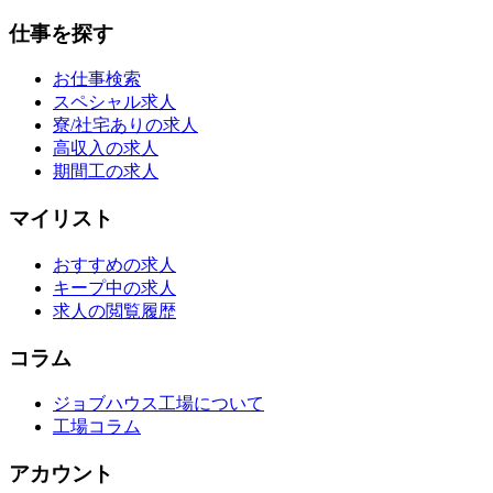
仕事を探す
お仕事検索
スペシャル求人
寮/社宅ありの求人
高収入の求人
期間工の求人
マイリスト
おすすめの求人
キープ中の求人
求人の閲覧履歴
コラム
ジョブハウス工場について
工場コラム
アカウント