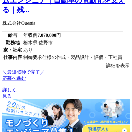
ムエンジニア｜自動車の電動化を支え
る｜残...
株式会社Questia
給与
年収例
7,070,000
円
勤務地
栃木県 佐野市
寮・社宅
あり
仕事内容
制御要求仕様の作成・製品設計・評価・正社員
詳細を表示
＼最短45秒で完了／
応募へ進む
詳しく
見る