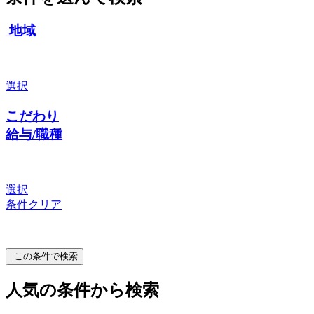
地域
選択
こだわり
給与/職種
選択
条件クリア
この条件で検索
人気の条件から検索