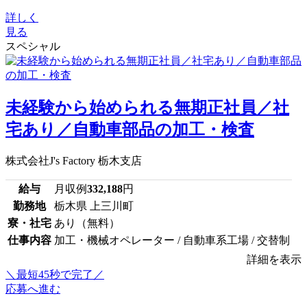
詳しく
見る
スペシャル
未経験から始められる無期正社員／社
宅あり／自動車部品の加工・検査
株式会社J's Factory 栃木支店
給与
月収例
332,188
円
勤務地
栃木県 上三川町
寮・社宅
あり（無料）
仕事内容
加工・機械オペレーター / 自動車系工場 / 交替制
詳細を表示
＼最短45秒で完了／
応募へ進む