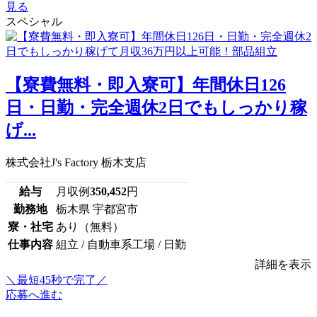
見る
スペシャル
【寮費無料・即入寮可】年間休日126
日・日勤・完全週休2日でもしっかり稼
げ...
株式会社J's Factory 栃木支店
給与
月収例
350,452
円
勤務地
栃木県 宇都宮市
寮・社宅
あり（無料）
仕事内容
組立 / 自動車系工場 / 日勤
詳細を表示
＼最短45秒で完了／
応募へ進む