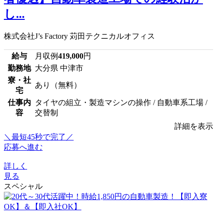
し...
株式会社J’s Factory 苅田テクニカルオフィス
給与
月収例
419,000
円
勤務地
大分県 中津市
寮・社
あり（無料）
宅
仕事内
タイヤの組立・製造マシンの操作 / 自動車系工場 /
容
交替制
詳細を表示
＼最短45秒で完了／
応募へ進む
詳しく
見る
スペシャル