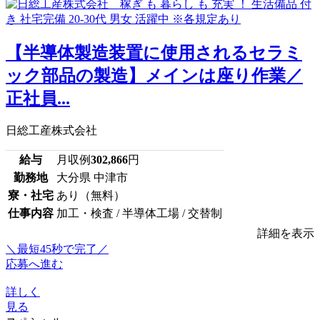
【半導体製造装置に使用されるセラミ
ック部品の製造】メインは座り作業／
正社員...
日総工産株式会社
給与
月収例
302,866
円
勤務地
大分県 中津市
寮・社宅
あり（無料）
仕事内容
加工・検査 / 半導体工場 / 交替制
詳細を表示
＼最短45秒で完了／
応募へ進む
詳しく
見る