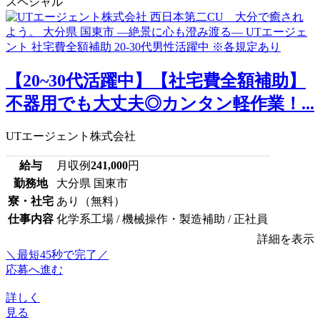
スペシャル
【20~30代活躍中】【社宅費全額補助】
不器用でも大丈夫◎カンタン軽作業！...
UTエージェント株式会社
給与
月収例
241,000
円
勤務地
大分県 国東市
寮・社宅
あり（無料）
仕事内容
化学系工場 / 機械操作・製造補助 / 正社員
詳細を表示
＼最短45秒で完了／
応募へ進む
詳しく
見る