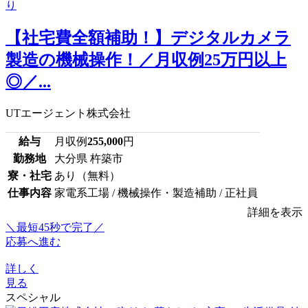
【社宅費全額補助！】デジタルカメラ
製造の機械操作！／月収例25万円以上
◎／...
UTエージェント株式会社
給与
月収例
255,000
円
勤務地
大分県 杵築市
寮・社宅
あり（無料）
仕事内容
家電系工場 / 機械操作・製造補助 / 正社員
詳細を表示
＼最短45秒で完了／
応募へ進む
詳しく
見る
スペシャル