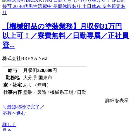
【機械部品の塗装業務】月収例31万円
以上可！／寮費無料／日勤専属／正社員
登...
株式会社BREXA Next
給与
月収例
320,000
円
勤務地
大分県 国東市
寮・社宅
あり（無料）
仕事内容
塗装・製造 / 機械系工場 / 日勤
詳細を表示
＼最短45秒で完了／
応募へ進む
詳しく
見る