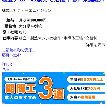
株式会社ティーエムビジョン
給与
月収例
300,000
円
勤務地
大分県 中津市
寮・社宅
なし
仕事内容
組立・製造マシンの操作 / 半導体工場 / 交替制
詳細を表示
＼最短45秒で完了／
応募へ進む
詳しく
見る