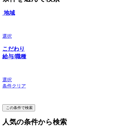
地域
選択
こだわり
給与/職種
選択
条件クリア
この条件で検索
人気の条件から検索