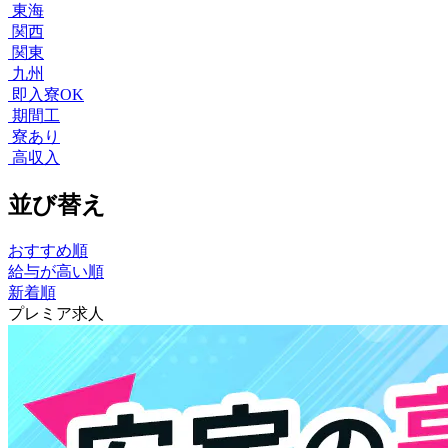
東海
関西
関東
九州
即入寮OK
期間工
寮あり
高収入
並び替え
おすすめ順
給与が高い順
新着順
プレミア求人