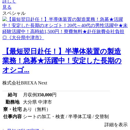
詳しく
見る
スペシャル
【最短翌日赴任！】半導体装置の製造
業務！急募★活躍中！安定した長期の
オシゴ...
株式会社BREXA Next
給与
月収例
350,000
円
勤務地
大分県 中津市
寮・社宅
あり（無料）
仕事内容
シートの加工・検査 / 半導体工場 / 交替制
詳細を表示