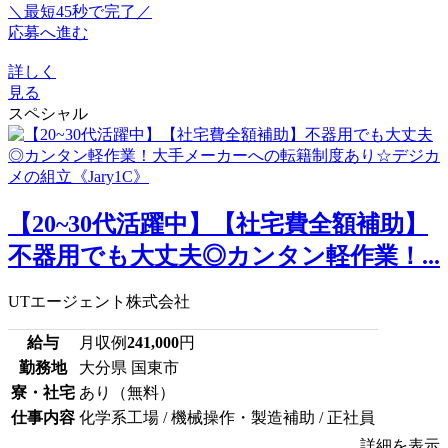
＼最短45秒で完了／
応募へ進む
詳しく
見る
スペシャル
【20~30代活躍中】【社宅費全額補助】
不器用でも大丈夫◎カンタン軽作業！...
UTエージェント株式会社
給与
月収例
241,000
円
勤務地
大分県 国東市
寮・社宅
あり（無料）
仕事内容
化学系工場 / 機械操作・製造補助 / 正社員
詳細を表示