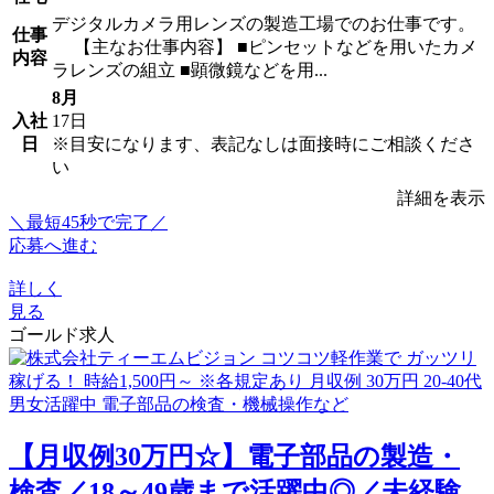
デジタルカメラ用レンズの製造工場でのお仕事です。
仕事
【主なお仕事内容】 ■ピンセットなどを用いたカメ
内容
ラレンズの組立 ■顕微鏡などを用...
8月
入社
17日
日
※目安になります、表記なしは面接時にご相談くださ
い
詳細を表示
＼最短45秒で完了／
応募へ進む
詳しく
見る
ゴールド求人
【月収例30万円☆】電子部品の製造・
検査／18～49歳まで活躍中◎／未経験...