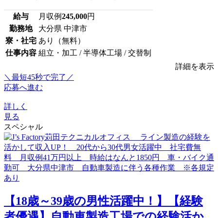
給与
月収例
245,000
円
勤務地
大分県 中津市
寮・社宅
あり（無料）
仕事内容
組立・加工 / 半導体工場 / 交替制
詳細を表示
＼最短45秒で完了／
応募へ進む
詳しく
見る
スペシャル
【18歳～39歳の男性活躍中！】【経験
者優遇】自動車製造工場での経験活か