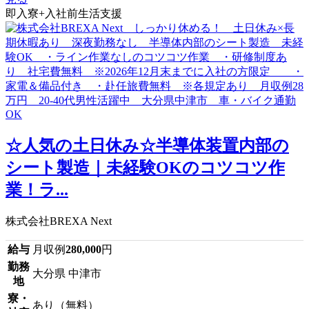
即入寮+入社前生活支援
☆人気の土日休み☆半導体装置内部の
シート製造｜未経験OKのコツコツ作
業！ラ...
株式会社BREXA Next
給与
月収例
280,000
円
勤務
大分県 中津市
地
寮・
あり（無料）