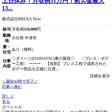
土日休み！月収例31万円！慰労金最大
13...
株式会社BREXA Next
給与
月収例
310,000
円
勤務
大分県 中津市
地
寮・
あり（無料）
社宅
◇ダイハツ(DAIHATSU)車の製造◇ 〈プレス・ボデ
仕事
ー工程〉 ーーー 【役割】 プレス工程で成形された
内容
ボデー部品を正確に位置...
詳細を表示
＼最短45秒で完了／
応募へ進む
詳しく
見る
スペシャル