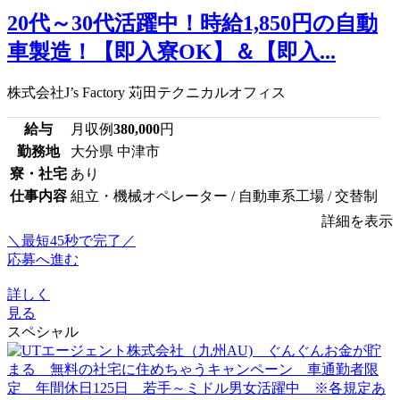
20代～30代活躍中！時給1,850円の自動
車製造！【即入寮OK】＆【即入...
株式会社J’s Factory 苅田テクニカルオフィス
給与
月収例
380,000
円
勤務地
大分県 中津市
寮・社宅
あり
仕事内容
組立・機械オペレーター / 自動車系工場 / 交替制
詳細を表示
＼最短45秒で完了／
応募へ進む
詳しく
見る
スペシャル