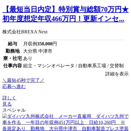
【最短当日内定】特別賞与総額70万円★
初年度想定年収466万円！更新インセ...
株式会社BREXA Next
給与
月収例
350,000
円
勤務地
大分県 中津市
寮・社宅
あり
仕事内容
組立・マシンオペレータ / 自動車系工場 / 交替制
詳細を表示
＼最短45秒で完了／
応募へ進む
詳しく
見る
スペシャル