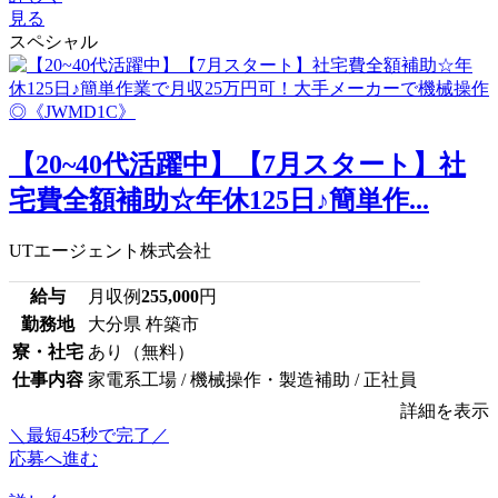
見る
スペシャル
【20~40代活躍中】【7月スタート】社
宅費全額補助☆年休125日♪簡単作...
UTエージェント株式会社
給与
月収例
255,000
円
勤務地
大分県 杵築市
寮・社宅
あり（無料）
仕事内容
家電系工場 / 機械操作・製造補助 / 正社員
詳細を表示
＼最短45秒で完了／
応募へ進む