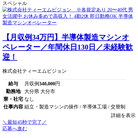
スペシャル
【月収例34万円】半導体製造マシンオ
ペレーター／年間休日130日／未経験歓
迎！
株式会社ティーエムビジョン
給与
月収例
340,000
円
勤務地
大分県 大分市
寮・社宅
なし
仕事内容
組立・製造マシンの操作 / 半導体工場 / 交替制
詳細を表示
＼最短45秒で完了／
応募へ進む