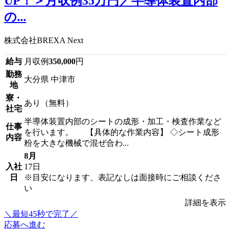
UP！＞月収例35万円／半導体装置内部
の...
株式会社BREXA Next
給与
月収例
350,000
円
勤務
大分県 中津市
地
寮・
あり（無料）
社宅
半導体装置内部のシートの成形・加工・検査作業など
仕事
を行います。 【具体的な作業内容】 ◇シート成形
内容
粉を大きな機械で混ぜ合わ...
8月
入社
17日
日
※目安になります、表記なしは面接時にご相談くださ
い
詳細を表示
＼最短45秒で完了／
応募へ進む