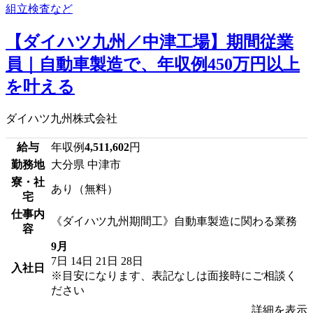
【ダイハツ九州／中津工場】期間従業
員｜自動車製造で、年収例450万円以上
を叶える
ダイハツ九州株式会社
給与
年収例
4,511,602
円
勤務地
大分県 中津市
寮・社
あり（無料）
宅
仕事内
《ダイハツ九州期間工》自動車製造に関わる業務
容
9月
7日
14日
21日
28日
入社日
※目安になります、表記なしは面接時にご相談く
ださい
詳細を表示