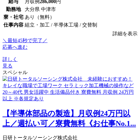
給与
月収例
286,000
円
勤務地
大分県 中津市
寮・社宅
あり（無料）
仕事内容
組立・加工 / 半導体工場 / 交替制
詳細を表示
＼最短45秒で完了／
応募へ進む
詳しく
見る
スペシャル
【半導体部品の製造】月収例24万円以
上／週払い可／寮費無料《お仕事No.1...
日研トータルソーシング株式会社