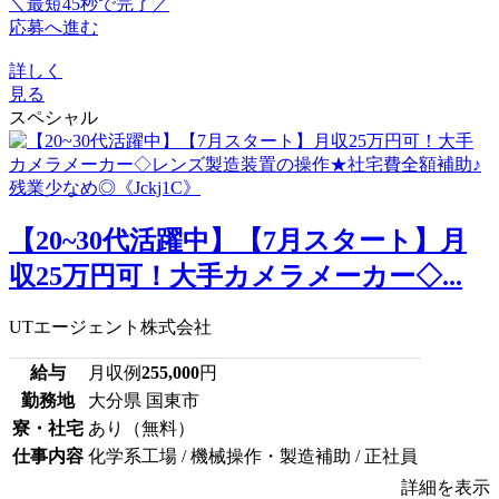
＼最短45秒で完了／
応募へ進む
詳しく
見る
スペシャル
【20~30代活躍中】【7月スタート】月
収25万円可！大手カメラメーカー◇...
UTエージェント株式会社
給与
月収例
255,000
円
勤務地
大分県 国東市
寮・社宅
あり（無料）
仕事内容
化学系工場 / 機械操作・製造補助 / 正社員
詳細を表示