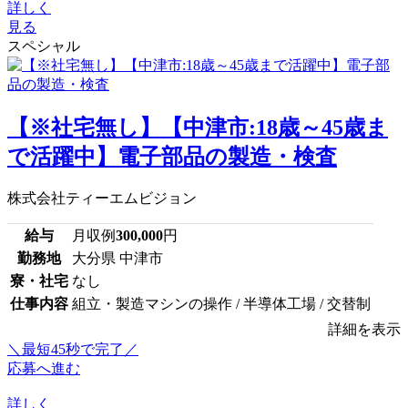
詳しく
見る
スペシャル
【※社宅無し】【中津市:18歳～45歳ま
で活躍中】電子部品の製造・検査
株式会社ティーエムビジョン
給与
月収例
300,000
円
勤務地
大分県 中津市
寮・社宅
なし
仕事内容
組立・製造マシンの操作 / 半導体工場 / 交替制
詳細を表示
＼最短45秒で完了／
応募へ進む
詳しく