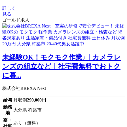
詳しく
見る
ゴールド求人
未経験OK！モクモク作業♪｜カメラレ
ンズの組立など｜社宅費無料でおトク
に暮...
株式会社BREXA Next
給与
月収例
290,000
円
勤務
大分県 杵築市
地
寮・
あり（無料）
社宅