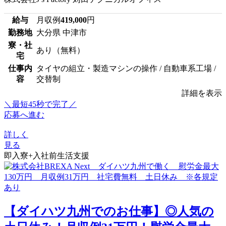
給与
月収例
419,000
円
勤務地
大分県 中津市
寮・社
あり（無料）
宅
仕事内
タイヤの組立・製造マシンの操作 / 自動車系工場 /
容
交替制
詳細を表示
＼最短45秒で完了／
応募へ進む
詳しく
見る
即入寮+入社前生活支援
【ダイハツ九州でのお仕事】◎人気の