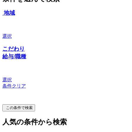
地域
選択
こだわり
給与/職種
選択
条件クリア
この条件で検索
人気の条件から検索