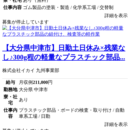
寮・社宅
あり（無料）
仕事内容
ゴム製品の塗装・製造 / 化学系工場 / 交替制
詳細を表示
募集が停止しています
【大分県中津市】日勤土日休み×残業な
し♪300g程の軽量なプラスチック部品...
株式会社イカイ 九州事業部
給与
月収例
211,000
円
勤務地
大分県 中津市
寮・社
あり
宅
仕事内
プラスチック部品・ボードの検査・取り付け / 自動
容
車系工場 / 日勤
詳細を表示