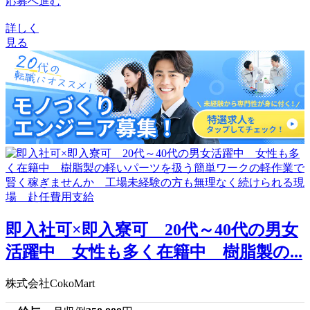
応募へ進む
詳しく
見る
即入社可×即入寮可 20代～40代の男女
活躍中 女性も多く在籍中 樹脂製の...
株式会社CokoMart