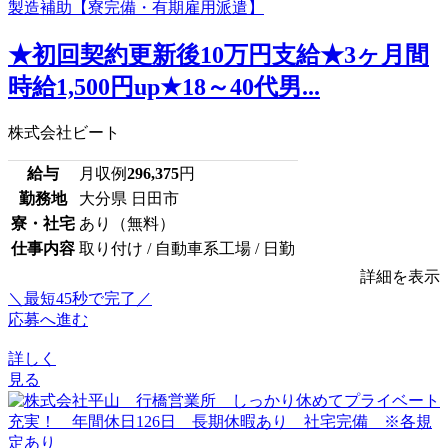
★初回契約更新後10万円支給★3ヶ月間
時給1,500円up★18～40代男...
株式会社ビート
給与
月収例
296,375
円
勤務地
大分県 日田市
寮・社宅
あり（無料）
仕事内容
取り付け / 自動車系工場 / 日勤
詳細を表示
＼最短45秒で完了／
応募へ進む
詳しく
見る