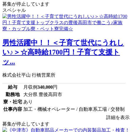
募集が停止しています
スペシャル
男性活躍中！！＜子育て世代にうれし
い♪＞☆高時給1700円！子育て支援ト
ッ...
株式会社平山 行橋営業所
給与
月収例
340,000
円
勤務地
大分県 豊後高田市
寮・社宅
あり
仕事内容
加工・機械オペレーター / 自動車系工場 / 交替制
詳細を表示
募集が停止しています