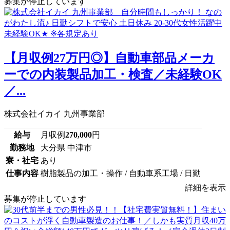
募集が停止しています
【月収例27万円◎】自動車部品メーカ
ーでの内装製品加工・検査／未経験OK
／...
株式会社イカイ 九州事業部
給与
月収例
270,000
円
勤務地
大分県 中津市
寮・社宅
あり
仕事内容
樹脂製品の加工・操作 / 自動車系工場 / 日勤
詳細を表示
募集が停止しています