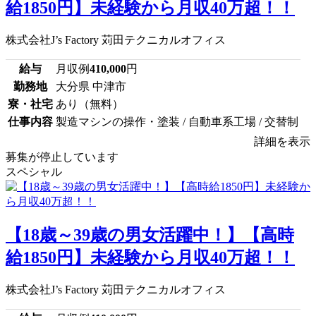
給1850円】未経験から月収40万超！！
株式会社J’s Factory 苅田テクニカルオフィス
給与
月収例
410,000
円
勤務地
大分県 中津市
寮・社宅
あり（無料）
仕事内容
製造マシンの操作・塗装 / 自動車系工場 / 交替制
詳細を表示
募集が停止しています
スペシャル
【18歳～39歳の男女活躍中！】【高時
給1850円】未経験から月収40万超！！
株式会社J’s Factory 苅田テクニカルオフィス