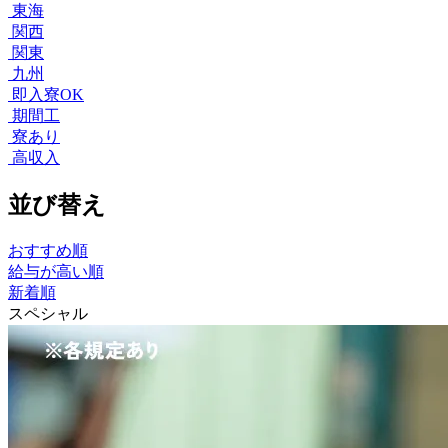
東海
関西
関東
九州
即入寮OK
期間工
寮あり
高収入
並び替え
おすすめ順
給与が高い順
新着順
スペシャル