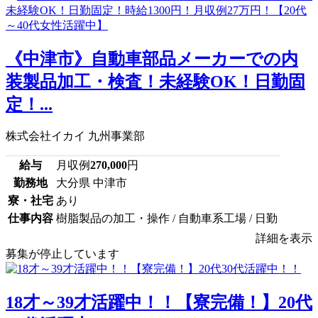
《中津市》自動車部品メーカーでの内
装製品加工・検査！未経験OK！日勤固
定！...
株式会社イカイ 九州事業部
給与
月収例
270,000
円
勤務地
大分県 中津市
寮・社宅
あり
仕事内容
樹脂製品の加工・操作 / 自動車系工場 / 日勤
詳細を表示
募集が停止しています
18才～39才活躍中！！【寮完備！】20代