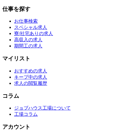
仕事を探す
お仕事検索
スペシャル求人
寮/社宅ありの求人
高収入の求人
期間工の求人
マイリスト
おすすめの求人
キープ中の求人
求人の閲覧履歴
コラム
ジョブハウス工場について
工場コラム
アカウント