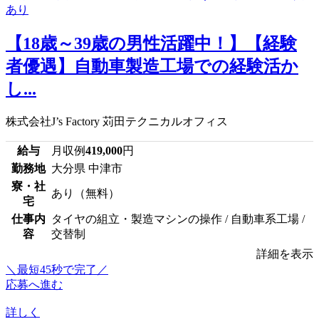
【18歳～39歳の男性活躍中！】【経験
者優遇】自動車製造工場での経験活か
し...
株式会社J’s Factory 苅田テクニカルオフィス
給与
月収例
419,000
円
勤務地
大分県 中津市
寮・社
あり（無料）
宅
仕事内
タイヤの組立・製造マシンの操作 / 自動車系工場 /
容
交替制
詳細を表示
＼最短45秒で完了／
応募へ進む
詳しく