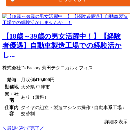
【18歳～39歳の男女活躍中！】【経験
者優遇】自動車製造工場での経験活か
し...
株式会社J’s Factory 苅田テクニカルオフィス
給与
月収例
419,000
円
勤務地
大分県 中津市
寮・社
あり（無料）
宅
仕事内
タイヤの組立・製造マシンの操作 / 自動車系工場 /
容
交替制
詳細を表示
＼最短45秒で完了／