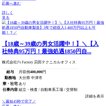
応募へ進む
詳しく
見る
【18歳～39歳の男女活躍中！】＼【入
社特典95万円！最強処遇1850円自...
株式会社J’s Factory 苅田テクニカルオフィス
給与
月収例
400,000
円
勤務地
大分県 中津市
寮・社宅
あり
仕事内容
組立・検査 / 自動車系工場 / 交替制
詳細を表示
＼最短45秒で完了／