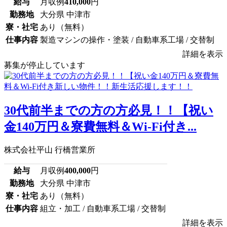
給与
月収例
410,000
円
勤務地
大分県 中津市
寮・社宅
あり（無料）
仕事内容
製造マシンの操作・塗装 / 自動車系工場 / 交替制
詳細を表示
募集が停止しています
30代前半までの方の方必見！！【祝い
金140万円＆寮費無料＆Wi-Fi付き...
株式会社平山 行橋営業所
給与
月収例
400,000
円
勤務地
大分県 中津市
寮・社宅
あり（無料）
仕事内容
組立・加工 / 自動車系工場 / 交替制
詳細を表示