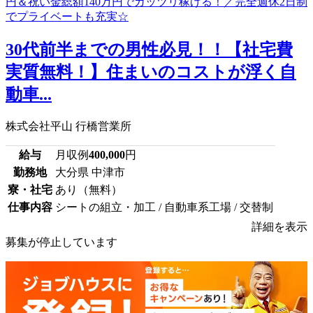
30代前半までの男性必見！！【社宅費
実質無料！】住まいのコストが浮く自
動車...
株式会社平山 行橋営業所
給与
月収例
400,000
円
勤務地
大分県 中津市
寮・社宅
あり（無料）
仕事内容
シートの組立・加工 / 自動車系工場 / 交替制
詳細を表示
募集が停止しています