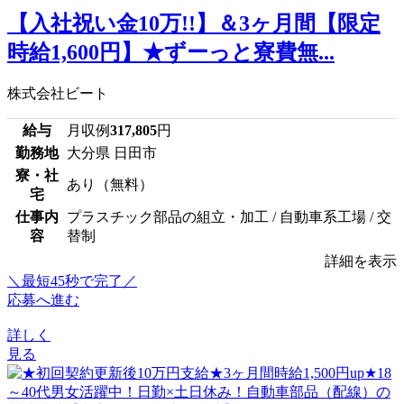
【入社祝い金10万!!】＆3ヶ月間【限定
時給1,600円】★ずーっと寮費無...
株式会社ビート
給与
月収例
317,805
円
勤務地
大分県 日田市
寮・社
あり（無料）
宅
仕事内
プラスチック部品の組立・加工 / 自動車系工場 / 交
容
替制
詳細を表示
＼最短45秒で完了／
応募へ進む
詳しく
見る