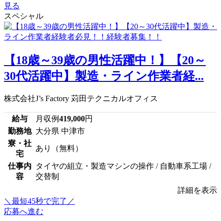
見る
スペシャル
【18歳～39歳の男性活躍中！】【20～
30代活躍中】製造・ライン作業者経...
株式会社J’s Factory 苅田テクニカルオフィス
給与
月収例
419,000
円
勤務地
大分県 中津市
寮・社
あり（無料）
宅
仕事内
タイヤの組立・製造マシンの操作 / 自動車系工場 /
容
交替制
詳細を表示
＼最短45秒で完了／
応募へ進む