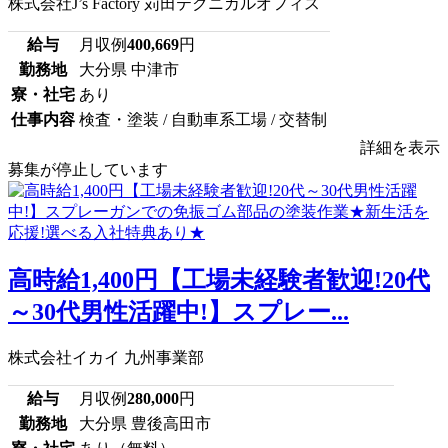
株式会社J’s Factory 苅田テクニカルオフィス
給与
月収例
400,669
円
勤務地
大分県 中津市
寮・社宅
あり
仕事内容
検査・塗装 / 自動車系工場 / 交替制
詳細を表示
募集が停止しています
高時給1,400円【工場未経験者歓迎!20代
～30代男性活躍中!】スプレー...
株式会社イカイ 九州事業部
給与
月収例
280,000
円
勤務地
大分県 豊後高田市