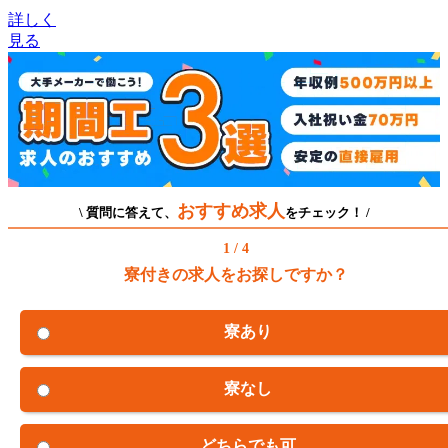
詳しく
見る
おすすめ求人
\ 質問に答えて、
をチェック！ /
1 / 4
寮付きの求人をお探しですか？
寮あり
寮なし
どちらでも可