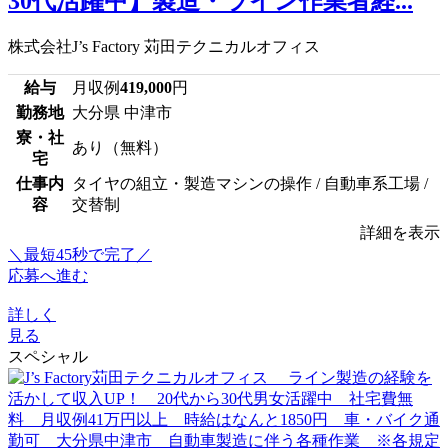
30代活躍中】製造・ライン作業者経...
株式会社J’s Factory 苅田テクニカルオフィス
給与
月収例
419,000
円
勤務地
大分県 中津市
寮・社
あり（無料）
宅
仕事内
タイヤの組立・製造マシンの操作 / 自動車系工場 /
容
交替制
詳細を表示
＼最短45秒で完了／
応募へ進む
詳しく
見る
スペシャル