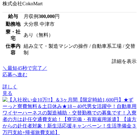
株式会社CokoMart
給与
月収例
300,000
円
勤務地
大分県 中津市
寮・社
あり（無料）
宅
仕事内
組み立て・製造マシンの操作 / 自動車系工場 / 交替
容
制
詳細を表示
＼最短45秒で完了／
応募へ進む
詳しく
見る