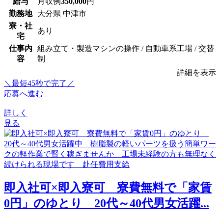
給与
月収例
350,000
円
勤務地
大分県 中津市
寮・社
あり
宅
仕事内
組み立て・製造マシンの操作 / 自動車系工場 / 交替
容
制
詳細を表示
＼最短45秒で完了／
応募へ進む
詳しく
見る
即入社可×即入寮可 寮費無料で「家賃
0円」のゆとり 20代～40代男女活躍...