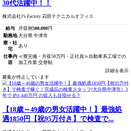
30代活躍中！！
株式会社J’s Factory 苅田テクニカルオフィス
給与
月収例
580,000
円
勤務地
大分県 中津市
寮・社
あり
宅
仕事内
≪寮完備・月収58万円・正社員≫自動車系工場での
容
加工作業 交替制
詳細を表示
募集が停止しています
【18歳～49歳の男女活躍中！】最強処
遇1850円【祝95万付き】で検査で...