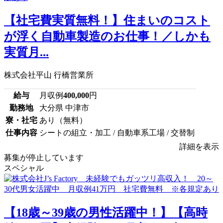
【社宅費実質無料！】住まいのコスト
が浮く自動車製造のお仕事！／しかも
実質月...
株式会社平山 行橋営業所
給与
月収例
400,000
円
勤務地
大分県 中津市
寮・社宅
あり（無料）
仕事内容
シートの組立・加工 / 自動車系工場 / 交替制
詳細を表示
募集が停止しています
スペシャル
【18歳～39歳の男性活躍中！】【高時