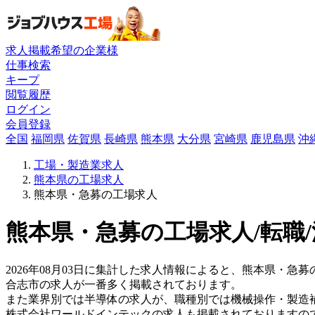
求人掲載希望の企業様
仕事検索
キープ
閲覧履歴
ログイン
会員登録
全国
福岡県
佐賀県
長崎県
熊本県
大分県
宮崎県
鹿児島県
沖
工場・製造業求人
熊本県の工場求人
熊本県・急募の工場求人
熊本県・急募の工場求人/転職
2026年08月03日に集計した求人情報によると、熊本県・急募
合志市の求人が一番多く掲載されております。
また業界別では半導体の求人が、職種別では機械操作・製造
株式会社ワールドインテックの求人も掲載されておりますの