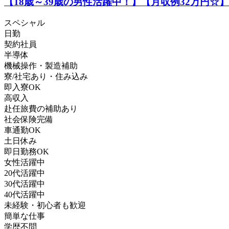
【18歳～39歳の男性活躍中！】【月収例32万円
スペシャル
日勤
契約社員
半導体
機械操作・製造補助
寮/社宅あり・住み込み
即入寮OK
高収入
赴任旅費の補助あり
社会保険完備
車通勤OK
土日休み
即日勤務OK
女性活躍中
20代活躍中
30代活躍中
40代活躍中
未経験・初心者も歓迎
簡単な仕事
学歴不問