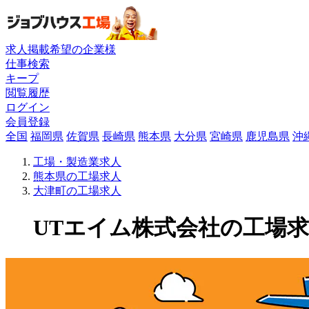
求人掲載希望の企業様
仕事検索
キープ
閲覧履歴
ログイン
会員登録
全国
福岡県
佐賀県
長崎県
熊本県
大分県
宮崎県
鹿児島県
沖
工場・製造業求人
熊本県の工場求人
大津町の工場求人
UTエイム株式会社の工場求人(