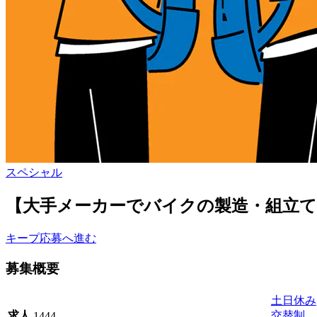
スペシャル
【大手メーカーでバイクの製造・組立て】
キープ
応募へ進む
募集概要
土日休み
交替制
求人
1444