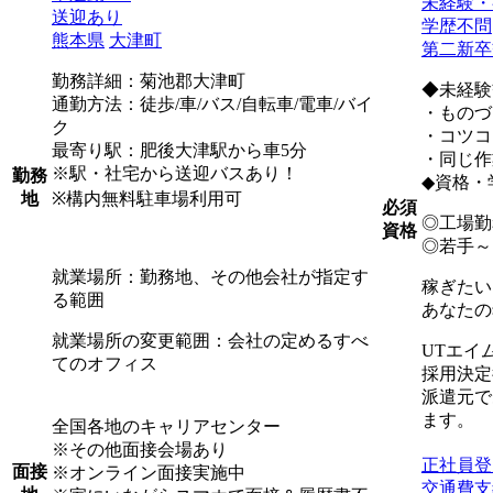
未経験・
送迎あり
学歴不問
熊本県
大津町
第二新卒
勤務詳細：菊池郡大津町
◆未経験
通勤方法：徒歩/車/バス/自転車/電車/バイ
・ものづ
ク
・コツコ
最寄り駅：肥後大津駅から車5分
・同じ作
※駅・社宅から送迎バスあり！
勤務
◆資格・
※構内無料駐車場利用可
地
必須
◎工場勤
資格
◎若手～
就業場所：勤務地、その他会社が指定す
稼ぎたい
る範囲
あなたの
就業場所の変更範囲：会社の定めるすべ
UTエイ
てのオフィス
採用決定
派遣元で
ます。
全国各地のキャリアセンター
※その他面接会場あり
正社員登
面接
※オンライン面接実施中
交通費支