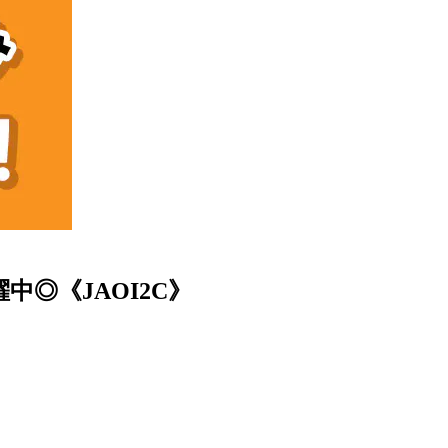
◎《JAOI2C》