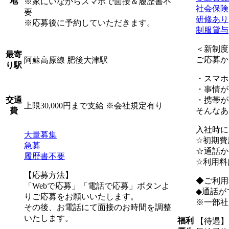
地
※家にいながらスマホで面接＆履歴書不
社会保険
要
研修あり
※応募後に予約していただきます。
制服貸与
＜新制度
最寄
ご応募か
阿蘇高原線 肥後大津駅
り駅
・スマホ
・事情が
・携帯が
交通
上限30,000円まで支給 ※会社規定有り
そんなあ
費
入社時に
大量募集
☆初期費
急募
☆通話か
履歴書不要
☆利用料
【応募方法】
◆ご利用
「Webで応募」「電話で応募」ボタンよ
◆通話が
りご応募をお願いいたします。
※一部社
その後、お電話にて面接のお時間を調整
いたします。
福利
【待遇】