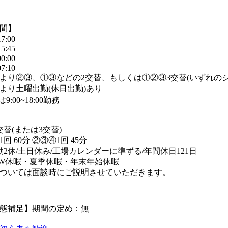
間】
7:00
5:45
0:00
7:10
より②③、①③などの2交替、もしくは①②③3交替(いずれの
より土曜出勤(休日出勤)あり
:00~18:00勤務
交替(または3交替)
回 60分 ②③④1回 45分
勤2休/土日休み/工場カレンダーに準ずる/年間休日121日
W休暇・夏季休暇・年末年始休暇
ついては面談時にご説明させていただきます。
態補足】期間の定め：無