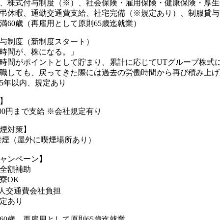
、株式付与制度（※）、社会保険・雇用保険・健康保険・厚生
弔休暇、通勤交通費支給、社宅完備（※規定あり）、制服貸与
満60歳（再雇用として原則65歳迄就業）
与制度（新制度スタート）
時間が、株になる。」
時間がポイントとして貯まり、累計に応じてUTグループ株式
職しても、戻ってきた際には過去の労働時間から再び積み上げが
5年以内、規定あり
】
000円まで支給 ※会社規定有り
煙対策】
禁煙（屋外に喫煙場所あり）
ャンペーン】
全額補助
寮OK
人交通費会社負担
定あり
60歳、再雇用として原則65歳迄就業