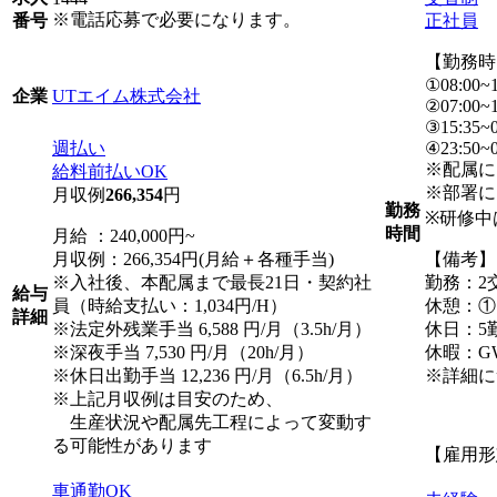
※電話応募で必要になります。
正社員
番号
【勤務時
①08:00~1
UTエイム株式会社
企業
②07:00~1
③15:35~0
週払い
④23:50~0
※配属に
給料前払いOK
※部署に
月収例
266,354
円
勤務
※研修中は9
時間
月給 ：240,000円~
月収例：266,354円(月給＋各種手当)
【備考】
※入社後、本配属まで最長21日・契約社
勤務：2
給与
員（時給支払い：1,034円/H）
休憩：①1
詳細
※法定外残業手当 6,588 円/月（3.5h/月）
休日：5
※深夜手当 7,530 円/月（20h/月）
休暇：G
※休日出勤手当 12,236 円/月（6.5h/月）
※詳細に
※上記月収例は目安のため、
生産状況や配属先工程によって変動す
る可能性があります
【雇用形
車通勤OK