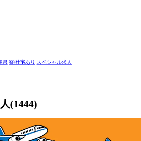
縄県
寮/社宅あり
スペシャル求人
1444)