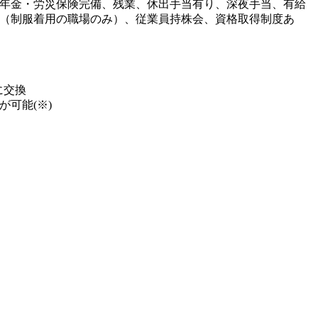
年金・労災保険完備、残業、休出手当有り、深夜手当、有給
（制服着用の職場のみ）、従業員持株会、資格取得制度あ
に交換
可能(※)