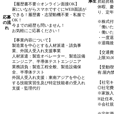
厚生
昇給昇格
【履歴書不要☆オンライン面接OK】
休暇、慶
家にいながらスマホですぐにWEB面談が
り、定年
できる！履歴書・志望動機不要・私服で
応募
OK！
※株式付
の流
今までの経歴も問いません！
「働いた
れ
お気軽にご応募ください！
・働いた
・一度退
【事業内容について】
※退職後
製造業を中心とする人材派遣・請負事
業、外国人受入れ支援事業
【交通費
人材派遣：製造オペレーター、製造設備
上限30,
エンジニア、半導体テストエンジニア
業務請負：製造工程全般、製造設備保
【受動喫
全、半導体テスト
有:屋内
外国人受入れ支援：東南アジアを中心と
【社宅キ
する技能実習生及び特定技能者の受入れ
◎社宅費
支援・監理代行
※家族入
※赴任本
※会社規
※定年満