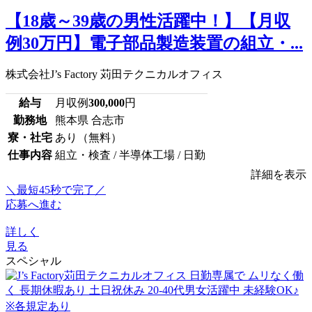
【18歳～39歳の男性活躍中！】【月収
例30万円】電子部品製造装置の組立・...
株式会社J’s Factory 苅田テクニカルオフィス
給与
月収例
300,000
円
勤務地
熊本県 合志市
寮・社宅
あり（無料）
仕事内容
組立・検査 / 半導体工場 / 日勤
詳細を表示
＼最短45秒で完了／
応募へ進む
詳しく
見る
スペシャル