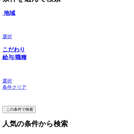
地域
選択
こだわり
給与/職種
選択
条件クリア
この条件で検索
人気の条件から検索