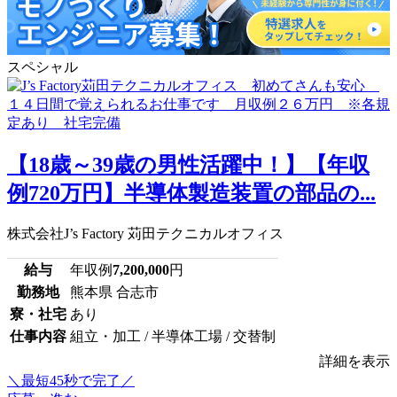
スペシャル
【18歳～39歳の男性活躍中！】【年収
例720万円】半導体製造装置の部品の...
株式会社J’s Factory 苅田テクニカルオフィス
給与
年収例
7,200,000
円
勤務地
熊本県 合志市
寮・社宅
あり
仕事内容
組立・加工 / 半導体工場 / 交替制
詳細を表示
＼最短45秒で完了／