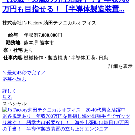
万円も目指せる！【半導体製造装置...
株式会社J’s Factory 苅田テクニカルオフィス
給与
年収例
7,000,000
円
勤務地
熊本県 熊本市
寮・社宅
あり
仕事内容
機械操作・製造補助 / 半導体工場 / 日勤
詳細を表示
＼最短45秒で完了／
応募へ進む
詳しく
見る
スペシャル