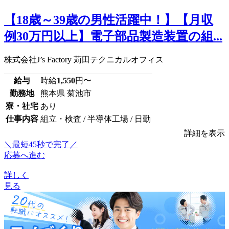
【18歳～39歳の男性活躍中！】【月収
例30万円以上】電子部品製造装置の組...
株式会社J’s Factory 苅田テクニカルオフィス
給与
時給
1,550
円〜
勤務地
熊本県 菊池市
寮・社宅
あり
仕事内容
組立・検査 / 半導体工場 / 日勤
詳細を表示
＼最短45秒で完了／
応募へ進む
詳しく
見る