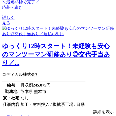
＼最短45秒で完了／
応募へ進む
詳しく
見る
ゆっくり12時スタート！未経験も安心
のマンツーマン研修あり◎交代手当あ
り／...
コディカル株式会社
給与
月収例
245,875
円
勤務地
熊本県 熊本市
寮・社宅
なし
仕事内容
加工・材料投入 / 機械系工場 / 日勤
詳細を表示