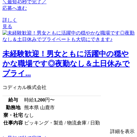
＼最短45秒で完了／
応募へ進む
詳しく
見る
未経験歓迎！男女ともに活躍中の穏や
かな職場です◎夜勤なし＆土日休みで
プライ...
コディカル株式会社
給与
時給
1,200
円〜
勤務地
熊本県 山鹿市
寮・社宅
なし
仕事内容
ピッキング・製造 / 物流倉庫 / 日勤
詳細を表示