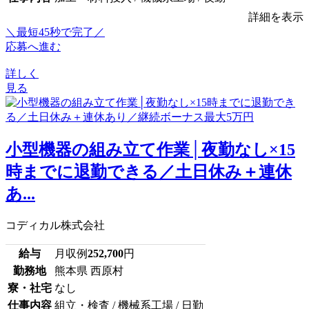
詳細を表示
＼最短45秒で完了／
応募へ進む
詳しく
見る
小型機器の組み立て作業│夜勤なし×15
時までに退勤できる／土日休み＋連休
あ...
コディカル株式会社
給与
月収例
252,700
円
勤務地
熊本県 西原村
寮・社宅
なし
仕事内容
組立・検査 / 機械系工場 / 日勤