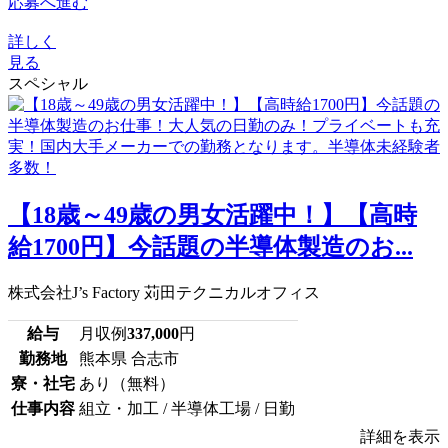
応募へ進む
詳しく
見る
スペシャル
【18歳～49歳の男女活躍中！】【高時
給1700円】今話題の半導体製造のお...
株式会社J’s Factory 苅田テクニカルオフィス
給与
月収例
337,000
円
勤務地
熊本県 合志市
寮・社宅
あり（無料）
仕事内容
組立・加工 / 半導体工場 / 日勤
詳細を表示