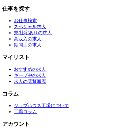
仕事を探す
お仕事検索
スペシャル求人
寮/社宅ありの求人
高収入の求人
期間工の求人
マイリスト
おすすめの求人
キープ中の求人
求人の閲覧履歴
コラム
ジョブハウス工場について
工場コラム
アカウント