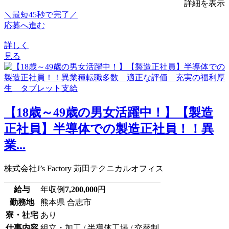
詳細を表示
＼最短45秒で完了／
応募へ進む
詳しく
見る
【18歳～49歳の男女活躍中！】【製造
正社員】半導体での製造正社員！！異
業...
株式会社J’s Factory 苅田テクニカルオフィス
給与
年収例
7,200,000
円
勤務地
熊本県 合志市
寮・社宅
あり
仕事内容
組立・加工 / 半導体工場 / 交替制