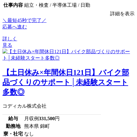
仕事内容
組立・検査 / 半導体工場 / 日勤
詳細を表示
＼最短45秒で完了／
応募へ進む
詳しく
見る
【土日休み×年間休日121日】バイク部
品づくりのサポート│未経験スタート
多数◎
コディカル株式会社
給与
月収例
331,500
円
勤務地
熊本県 錦町
寮・社宅
なし