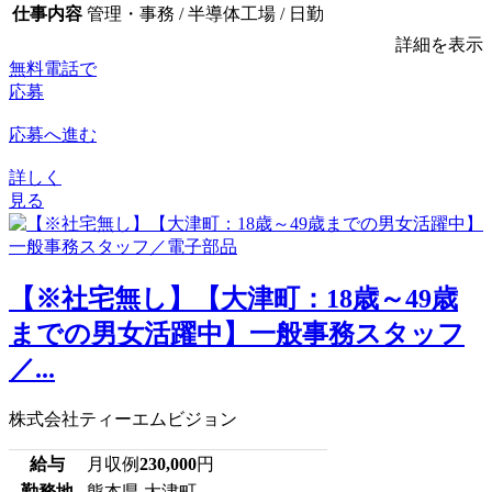
仕事内容
管理・事務 / 半導体工場 / 日勤
詳細を表示
無料電話で
応募
応募へ進む
詳しく
見る
【※社宅無し】【大津町：18歳～49歳
までの男女活躍中】一般事務スタッフ
／...
株式会社ティーエムビジョン
給与
月収例
230,000
円
勤務地
熊本県 大津町