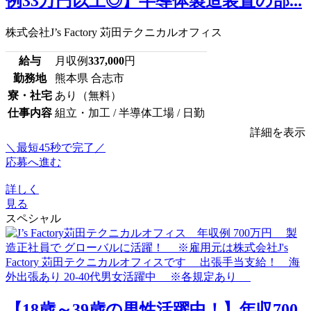
例33万円以上◎】半導体製造装置の部...
株式会社J’s Factory 苅田テクニカルオフィス
給与
月収例
337,000
円
勤務地
熊本県 合志市
寮・社宅
あり（無料）
仕事内容
組立・加工 / 半導体工場 / 日勤
詳細を表示
＼最短45秒で完了／
応募へ進む
詳しく
見る
スペシャル
【18歳～39歳の男性活躍中！】年収700