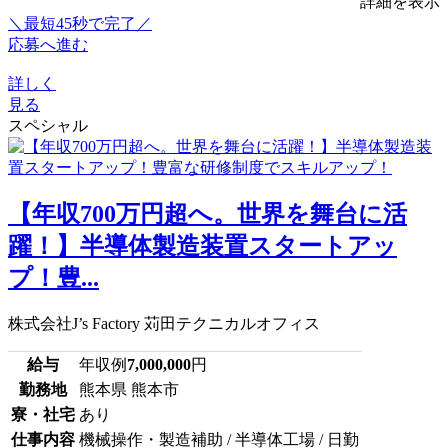
詳細を表示
＼最短45秒で完了／
応募へ進む
詳しく
見る
スペシャル
【年収700万円超へ。世界を舞台に活
躍！】半導体製造装置スタートアッ
プ！豊...
株式会社J’s Factory 苅田テクニカルオフィス
給与
年収例
7,000,000
円
勤務地
熊本県 熊本市
寮・社宅
あり
仕事内容
機械操作・製造補助 / 半導体工場 / 日勤