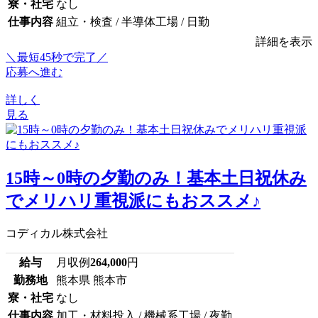
寮・社宅
なし
仕事内容
組立・検査 / 半導体工場 / 日勤
詳細を表示
＼最短45秒で完了／
応募へ進む
詳しく
見る
15時～0時の夕勤のみ！基本土日祝休み
でメリハリ重視派にもおススメ♪
コディカル株式会社
給与
月収例
264,000
円
勤務地
熊本県 熊本市
寮・社宅
なし
仕事内容
加工・材料投入 / 機械系工場 / 夜勤