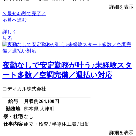
詳細を表示
＼最短45秒で完了／
応募へ進む
詳しく
見る
夜勤なしで安定勤務が叶う♪未経験スタ
ート多数／空調完備／週払い対応
コディカル株式会社
給与
月収例
264,100
円
勤務地
熊本県 大津町
寮・社宅
なし
仕事内容
組立・検査 / 半導体工場 / 日勤
詳細を表示