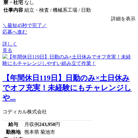
寮・社宅
なし
仕事内容
組立・検査 / 機械系工場 / 日勤
詳細を表示
＼最短45秒で完了／
応募へ進む
詳しく
見る
【年間休日119日】日勤のみ×土日休み
でオフ充実！未経験にもチャレンジし
や...
コディカル株式会社
給与
月収例
243,950
円
勤務地
熊本県 菊池市