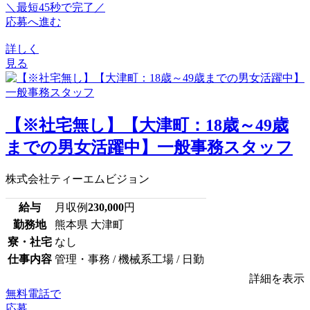
＼最短45秒で完了／
応募へ進む
詳しく
見る
【※社宅無し】【大津町：18歳～49歳
までの男女活躍中】一般事務スタッフ
株式会社ティーエムビジョン
給与
月収例
230,000
円
勤務地
熊本県 大津町
寮・社宅
なし
仕事内容
管理・事務 / 機械系工場 / 日勤
詳細を表示
無料電話で
応募