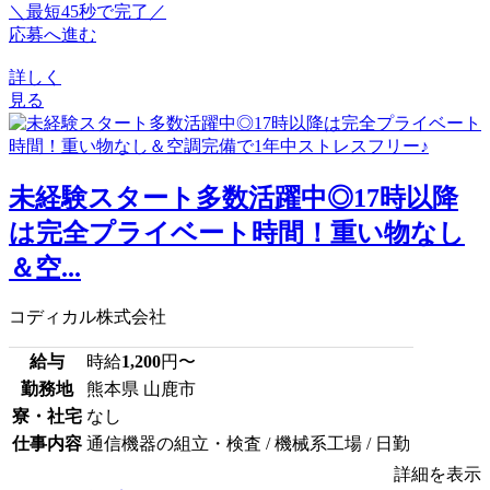
＼最短45秒で完了／
応募へ進む
詳しく
見る
未経験スタート多数活躍中◎17時以降
は完全プライベート時間！重い物なし
＆空...
コディカル株式会社
給与
時給
1,200
円〜
勤務地
熊本県 山鹿市
寮・社宅
なし
仕事内容
通信機器の組立・検査 / 機械系工場 / 日勤
詳細を表示