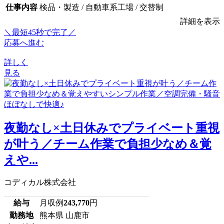
仕事内容
検品・製造 / 自動車系工場 / 交替制
詳細を表示
＼最短45秒で完了／
応募へ進む
詳しく
見る
夜勤なし×土日休みでプライベート重視
が叶う／チーム作業で負担少なめ＆覚
えや...
コディカル株式会社
給与
月収例
243,770
円
勤務地
熊本県 山鹿市