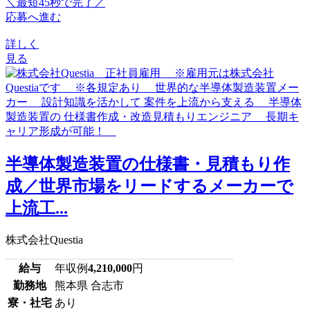
＼最短45秒で完了／
応募へ進む
詳しく
見る
半導体製造装置の仕様書・見積もり作
成／世界市場をリードするメーカーで
上流工...
株式会社Questia
給与
年収例
4,210,000
円
勤務地
熊本県 合志市
寮・社宅
あり