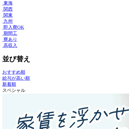
東海
関西
関東
九州
即入寮OK
期間工
寮あり
高収入
並び替え
おすすめ順
給与が高い順
新着順
スペシャル