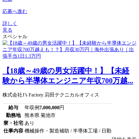
応募へ進む
詳しく
見る
スペシャル
【18歳～49歳の男女活躍中！】【未経
験から半導体エンジニア年収700万越...
株式会社J’s Factory 苅田テクニカルオフィス
給与
年収例
7,000,000
円
勤務地
熊本県 菊池市
寮・社宅
あり
仕事内容
機械操作・製造補助 / 半導体工場 / 日勤