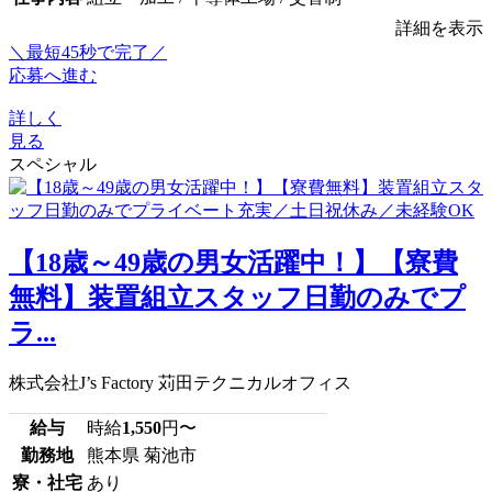
詳細を表示
＼最短45秒で完了／
応募へ進む
詳しく
見る
スペシャル
【18歳～49歳の男女活躍中！】【寮費
無料】装置組立スタッフ日勤のみでプ
ラ...
株式会社J’s Factory 苅田テクニカルオフィス
給与
時給
1,550
円〜
勤務地
熊本県 菊池市
寮・社宅
あり