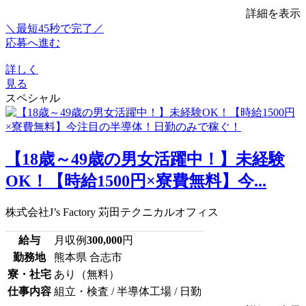
詳細を表示
＼最短45秒で完了／
応募へ進む
詳しく
見る
スペシャル
【18歳～49歳の男女活躍中！】未経験
OK！【時給1500円×寮費無料】今...
株式会社J’s Factory 苅田テクニカルオフィス
給与
月収例
300,000
円
勤務地
熊本県 合志市
寮・社宅
あり（無料）
仕事内容
組立・検査 / 半導体工場 / 日勤