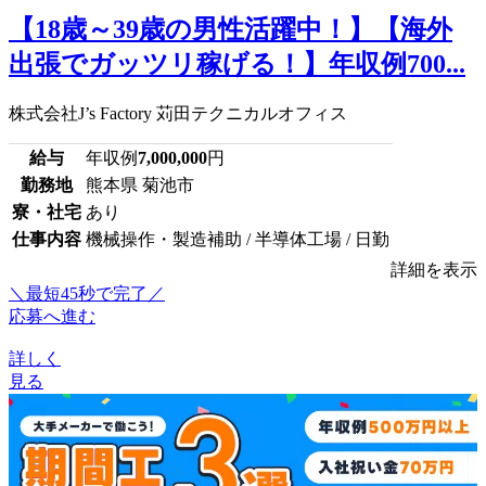
【18歳～39歳の男性活躍中！】【海外
出張でガッツリ稼げる！】年収例700...
株式会社J’s Factory 苅田テクニカルオフィス
給与
年収例
7,000,000
円
勤務地
熊本県 菊池市
寮・社宅
あり
仕事内容
機械操作・製造補助 / 半導体工場 / 日勤
詳細を表示
＼最短45秒で完了／
応募へ進む
詳しく
見る