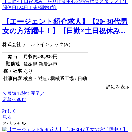
【エージェント紹介求人】【20~30代男
女の方活躍中！】【日勤×土日祝休み...
株式会社ワールドインテック(A)
給与
月収例
230,930
円
勤務地
愛媛県 新居浜市
寮・社宅
あり
仕事内容
検査・製造 / 機械系工場 / 日勤
詳細を表示
＼最短45秒で完了／
応募へ進む
詳しく
見る
スペシャル