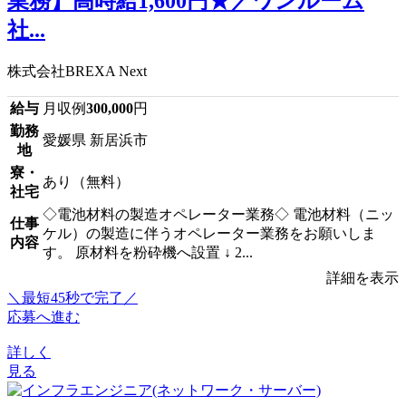
業務】高時給1,600円★／ワンルーム
社...
株式会社BREXA Next
給与
月収例
300,000
円
勤務
愛媛県 新居浜市
地
寮・
あり（無料）
社宅
◇電池材料の製造オペレーター業務◇ 電池材料（ニッ
仕事
ケル）の製造に伴うオペレーター業務をお願いしま
内容
す。 原材料を粉砕機へ設置 ↓ 2...
詳細を表示
＼最短45秒で完了／
応募へ進む
詳しく
見る