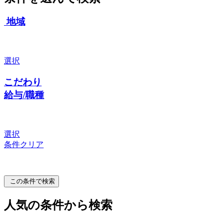
地域
選択
こだわり
給与/職種
選択
条件クリア
この条件で検索
人気の条件から検索