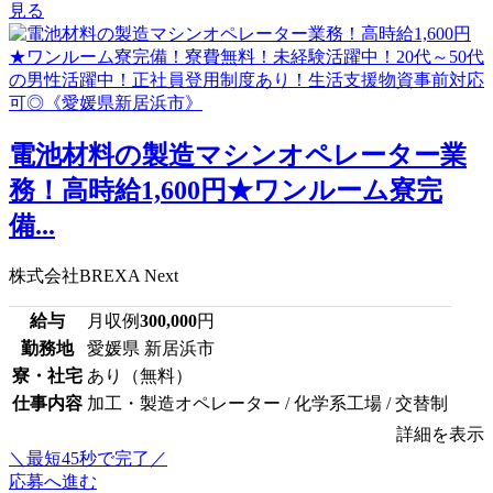
見る
電池材料の製造マシンオペレーター業
務！高時給1,600円★ワンルーム寮完
備...
株式会社BREXA Next
給与
月収例
300,000
円
勤務地
愛媛県 新居浜市
寮・社宅
あり（無料）
仕事内容
加工・製造オペレーター / 化学系工場 / 交替制
詳細を表示
＼最短45秒で完了／
応募へ進む