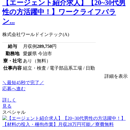
【エージェント紹介求人】【20~30代男
性の方活躍中！】ワークライフバラ
ン...
株式会社ワールドインテック(A)
給与
月収例
289,750
円
勤務地
愛媛県 今治市
寮・社宅
あり（無料）
仕事内容
組立・検査 / 電子部品系工場 / 日勤
詳細を表示
＼最短45秒で完了／
応募へ進む
詳しく
見る
スペシャル