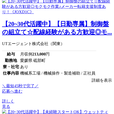
【20~30代活躍中】【日勤専属】制御盤
の組立て☆配線経験がある方歓迎◎モ...
UTエージェント株式会社（関東）
給与
月収例
213,000
円
勤務地
愛媛県 砥部町
寮・社宅
あり
仕事内容
機械系工場 / 機械操作・製造補助 / 正社員
詳細を表示
＼最短45秒で完了／
応募へ進む
詳しく
見る