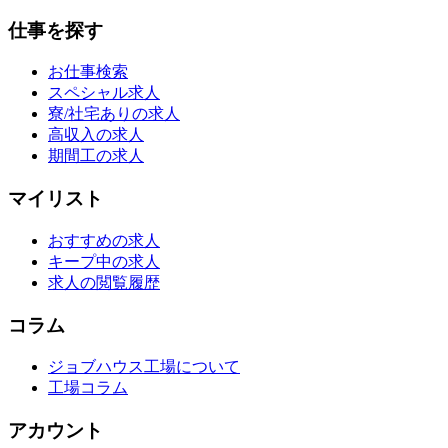
仕事を探す
お仕事検索
スペシャル求人
寮/社宅ありの求人
高収入の求人
期間工の求人
マイリスト
おすすめの求人
キープ中の求人
求人の閲覧履歴
コラム
ジョブハウス工場について
工場コラム
アカウント