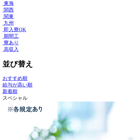
東海
関西
関東
九州
即入寮OK
期間工
寮あり
高収入
並び替え
おすすめ順
給与が高い順
新着順
スペシャル