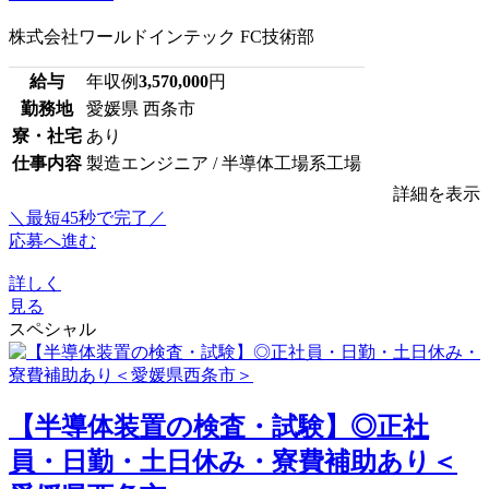
株式会社ワールドインテック FC技術部
給与
年収例
3,570,000
円
勤務地
愛媛県 西条市
寮・社宅
あり
仕事内容
製造エンジニア / 半導体工場系工場
詳細を表示
＼最短45秒で完了／
応募へ進む
詳しく
見る
スペシャル
【半導体装置の検査・試験】◎正社
員・日勤・土日休み・寮費補助あり＜