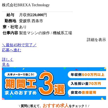
株式会社BREXA Technology
給与
月収例
220,000
円
勤務地
愛媛県 西条市
寮・社宅
あり
仕事内容
製造マシンの操作 / 機械系工場
詳細を表示
＼最短45秒で完了／
応募へ進む
詳しく
見る
おすすめ求人
\ 質問に答えて、
をチェック！ /