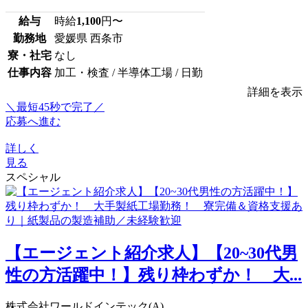
給与
時給
1,100
円〜
勤務地
愛媛県 西条市
寮・社宅
なし
仕事内容
加工・検査 / 半導体工場 / 日勤
詳細を表示
＼最短45秒で完了／
応募へ進む
詳しく
見る
スペシャル
【エージェント紹介求人】【20~30代男
性の方活躍中！】残り枠わずか！ 大...
株式会社ワールドインテック(A)