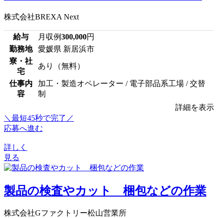
株式会社BREXA Next
給与
月収例
300,000
円
勤務地
愛媛県 新居浜市
寮・社
あり（無料）
宅
仕事内
加工・製造オペレーター / 電子部品系工場 / 交替
容
制
詳細を表示
＼最短45秒で完了／
応募へ進む
詳しく
見る
製品の検査やカット 梱包などの作業
株式会社Gファクトリー松山営業所