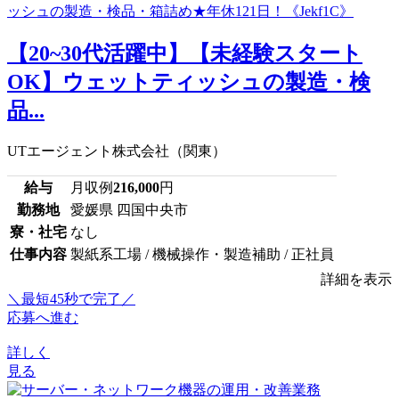
【20~30代活躍中】【未経験スタート
OK】ウェットティッシュの製造・検
品...
UTエージェント株式会社（関東）
給与
月収例
216,000
円
勤務地
愛媛県 四国中央市
寮・社宅
なし
仕事内容
製紙系工場 / 機械操作・製造補助 / 正社員
詳細を表示
＼最短45秒で完了／
応募へ進む
詳しく
見る