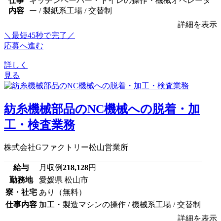
仕事
キッチンペーパー・トイレの操作・機械オペレータ
内容
ー / 製紙系工場 / 交替制
詳細を表示
＼最短45秒で完了／
応募へ進む
詳しく
見る
紡糸機械部品のNC機械への脱着・加
工・検査業務
株式会社Gファクトリー松山営業所
給与
月収例
218,128
円
勤務地
愛媛県 松山市
寮・社宅
あり（無料）
仕事内容
加工・製造マシンの操作 / 機械系工場 / 交替制
詳細を表示