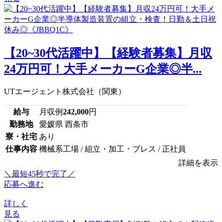
【20~30代活躍中】【経験者募集】月収
24万円可！大手メーカーG企業◎半...
UTエージェント株式会社（関東）
給与
月収例
242,000
円
勤務地
愛媛県 西条市
寮・社宅
あり
仕事内容
機械系工場 / 組立・加工・プレス / 正社員
詳細を表示
＼最短45秒で完了／
応募へ進む
詳しく
見る