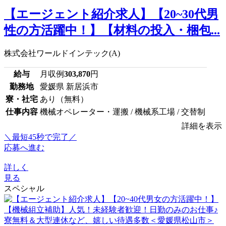
【エージェント紹介求人】【20~30代男
性の方活躍中！】【材料の投入・梱包...
株式会社ワールドインテック(A)
給与
月収例
303,870
円
勤務地
愛媛県 新居浜市
寮・社宅
あり（無料）
仕事内容
機械オペレーター・運搬 / 機械系工場 / 交替制
詳細を表示
＼最短45秒で完了／
応募へ進む
詳しく
見る
スペシャル