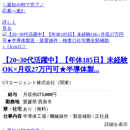
＼最短45秒で完了／
応募へ進む
詳しく
見る
【20~30代活躍中】【年休185日】未経験
OK×月収27万円可★半導体製...
UTエージェント株式会社（関東）
給与
月収例
273,000
円
勤務地
愛媛県 西条市
寮・社宅
あり（無料）
仕事内容
半導体工場 / 機械操作・製造補助 / 正社員
詳細を表示