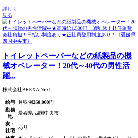
詳しく
見る
トイレットペーパーなどの紙製品の機
械オペレーター！20代～40代の男性活
躍...
株式会社BREXA Next
給与
月収例
260,000
円
勤務
愛媛県 四国中央市
地
寮・
あり
社宅