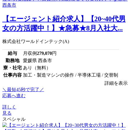
【エージェント紹介求人】【20~40代男
女の方活躍中！】★急募★8月入社大...
株式会社ワールドインテック(A)
給与
月収例
279,070
円
勤務地
愛媛県 西条市
寮・社宅
あり（無料）
仕事内容
加工・製造マシンの操作 / 半導体工場 / 交替制
詳細を表示
＼最短45秒で完了／
応募へ進む
詳しく
見る
スペシャル