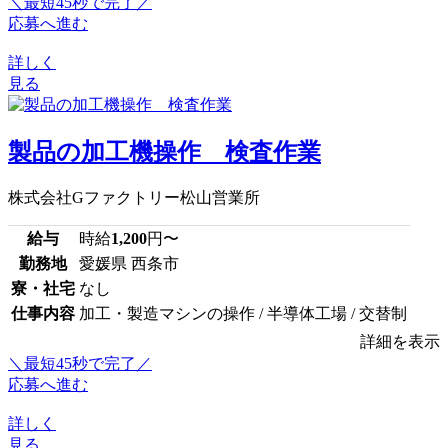
＼最短45秒で完了／
応募へ進む
詳しく
見る
製品の加工機操作 検査作業
株式会社Gファクトリー松山営業所
給与
時給
1,200
円〜
勤務地
愛媛県 西条市
寮・社宅
なし
仕事内容
加工・製造マシンの操作 / 半導体工場 / 交替制
詳細を表示
＼最短45秒で完了／
応募へ進む
詳しく
見る