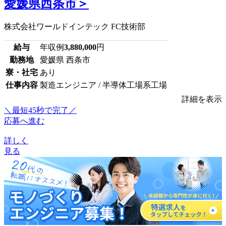
愛媛県西条市＞
株式会社ワールドインテック FC技術部
給与
年収例
3,880,000
円
勤務地
愛媛県 西条市
寮・社宅
あり
仕事内容
製造エンジニア / 半導体工場系工場
詳細を表示
＼最短45秒で完了／
応募へ進む
詳しく
見る