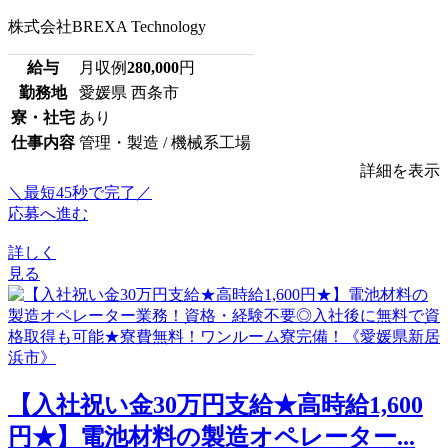
株式会社BREXA Technology
給与
月収例
280,000
円
勤務地
愛媛県 西条市
寮・社宅
あり
仕事内容
管理・製造 / 機械系工場
詳細を表示
＼最短45秒で完了／
応募へ進む
詳しく
見る
【入社祝い金30万円支給★高時給1,600
円★】電池材料の製造オペレーター...