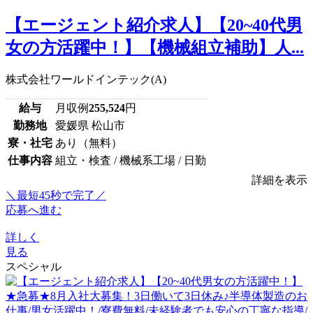
【エージェント紹介求人】【20~40代男
女の方活躍中！】【機械組立補助】人...
株式会社ワールドインテック(A)
給与
月収例
255,524
円
勤務地
愛媛県 松山市
寮・社宅
あり（無料）
仕事内容
組立・検査 / 機械系工場 / 日勤
詳細を表示
＼最短45秒で完了／
応募へ進む
詳しく
見る
スペシャル