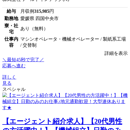
給与
月収例
315,985
円
勤務地
愛媛県 四国中央市
寮・社
あり（無料）
宅
仕事内
マシンオペレータ・機械オペレーター / 製紙系工場
容
/ 交替制
詳細を表示
＼最短45秒で完了／
応募へ進む
詳しく
見る
スペシャル
【エージェント紹介求人】【20代男性