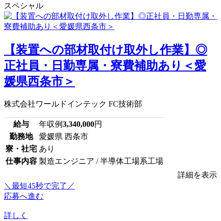
スペシャル
【装置への部材取付け取外し作業】◎
正社員・日勤専属・寮費補助あり＜愛
媛県西条市＞
株式会社ワールドインテック FC技術部
給与
年収例
3,340,000
円
勤務地
愛媛県 西条市
寮・社宅
あり
仕事内容
製造エンジニア / 半導体工場系工場
詳細を表示
＼最短45秒で完了／
応募へ進む
詳しく