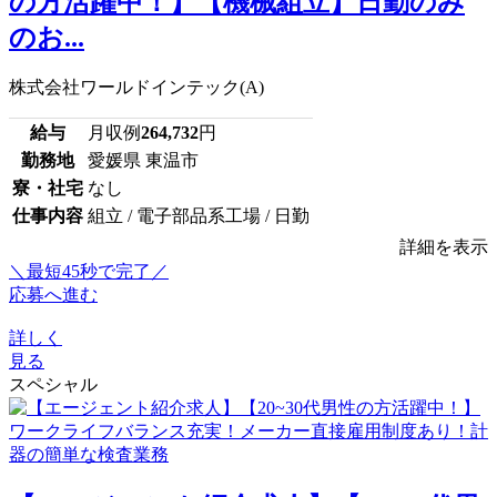
の方活躍中！】【機械組立】日勤のみ
のお...
株式会社ワールドインテック(A)
給与
月収例
264,732
円
勤務地
愛媛県 東温市
寮・社宅
なし
仕事内容
組立 / 電子部品系工場 / 日勤
詳細を表示
＼最短45秒で完了／
応募へ進む
詳しく
見る
スペシャル