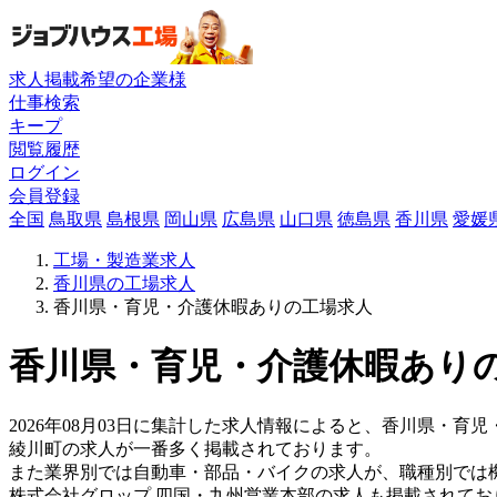
求人掲載希望の企業様
仕事検索
キープ
閲覧履歴
ログイン
会員登録
全国
鳥取県
島根県
岡山県
広島県
山口県
徳島県
香川県
愛媛
工場・製造業求人
香川県の工場求人
香川県・育児・介護休暇ありの工場求人
香川県・育児・介護休暇ありの
2026年08月03日に集計した求人情報によると、香川県・育児
綾川町の求人が一番多く掲載されております。
また業界別では自動車・部品・バイクの求人が、職種別では
株式会社グロップ 四国・九州営業本部の求人も掲載されて