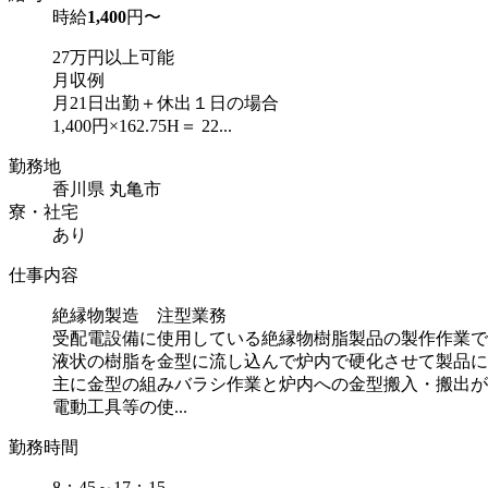
時給
1,400
円〜
27万円以上可能
月収例
月21日出勤＋休出１日の場合
1,400円×162.75H＝ 22...
勤務地
香川県 丸亀市
寮・社宅
あり
仕事内容
絶縁物製造 注型業務
受配電設備に使用している絶縁物樹脂製品の製作作業で
液状の樹脂を金型に流し込んで炉内で硬化させて製品に
主に金型の組みバラシ作業と炉内への金型搬入・搬出が
電動工具等の使...
勤務時間
8：45～17：15