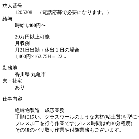
求人番号
1205208 （電話応募で必要になります。）
給与
時給
1,400
円〜
29万円以上可能
月収例
月21日出勤＋休出１日の場合
1,400円×162.75H＝ 22...
勤務地
香川県 丸亀市
寮・社宅
あり
仕事内容
絶縁物製造 成形業務
手順に従い、グラスウールのような素材(粘土質)を型に
プレス加工を行う作業です(プレス時間は約30分程度)
その後のバリ取り作業や付随業務もございます。